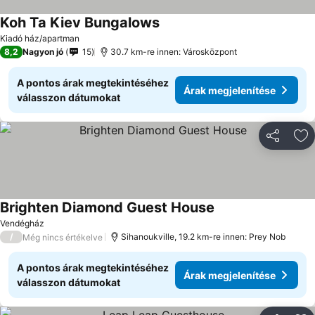
Koh Ta Kiev Bungalows
Kiadó ház/apartman
8,2
Nagyon jó
15
30.7 km-re innen: Városközpont
A pontos árak megtekintéséhez
Árak megjelenítése
válasszon dátumokat
Megosztá
Ho
Brighten Diamond Guest House
Vendégház
/
Sihanoukville, 19.2 km-re innen: Prey Nob
Még nincs értékelve
A pontos árak megtekintéséhez
Árak megjelenítése
válasszon dátumokat