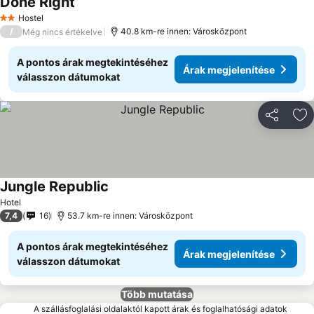
Done Right
Hostel
2 Kategória
/
40.8 km-re innen: Városközpont
Még nincs értékelve
A pontos árak megtekintéséhez
Árak megjelenítése
válasszon dátumokat
Megosztá
Ho
Jungle Republic
Hotel
7,4
16
53.7 km-re innen: Városközpont
A pontos árak megtekintéséhez
Árak megjelenítése
válasszon dátumokat
Több mutatása
A szállásfoglalási oldalaktól kapott árak és foglalhatósági adatok