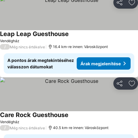
Megosztá
Ho
Leap Leap Guesthouse
Vendégház
/
16.4 km-re innen: Városközpont
Még nincs értékelve
A pontos árak megtekintéséhez
Árak megjelenítése
válasszon dátumokat
Megosztá
Ho
Care Rock Guesthouse
Vendégház
/
40.5 km-re innen: Városközpont
Még nincs értékelve