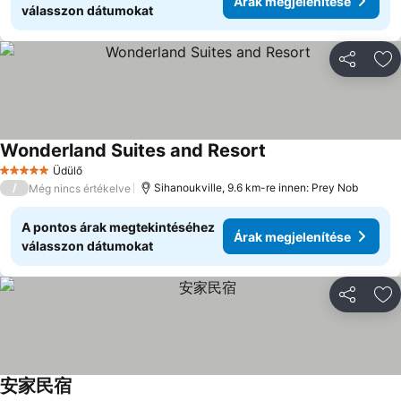
Árak megjelenítése
válasszon dátumokat
Megosztá
Ho
Wonderland Suites and Resort
Üdülő
5 Kategória
/
Sihanoukville, 9.6 km-re innen: Prey Nob
Még nincs értékelve
A pontos árak megtekintéséhez
Árak megjelenítése
válasszon dátumokat
Megosztá
Ho
安家民宿