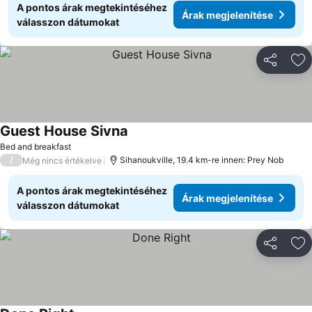
A pontos árak megtekintéséhez
Árak megjelenítése
válasszon dátumokat
Megosztá
Ho
Guest House Sivna
Bed and breakfast
/
Sihanoukville, 19.4 km-re innen: Prey Nob
Még nincs értékelve
A pontos árak megtekintéséhez
Árak megjelenítése
válasszon dátumokat
Megosztá
Ho