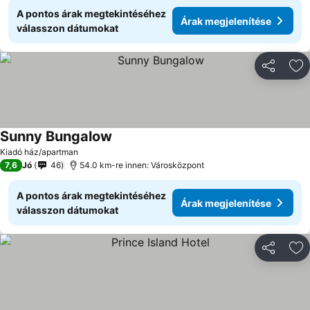
A pontos árak megtekintéséhez
Árak megjelenítése
válasszon dátumokat
Megosztá
Ho
Sunny Bungalow
Kiadó ház/apartman
7,6
Jó
46
54.0 km-re innen: Városközpont
A pontos árak megtekintéséhez
Árak megjelenítése
válasszon dátumokat
Megosztá
Ho