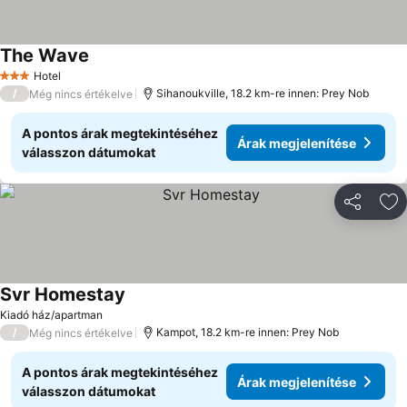
The Wave
Hotel
3 Kategória
/
Sihanoukville, 18.2 km-re innen: Prey Nob
Még nincs értékelve
A pontos árak megtekintéséhez
Árak megjelenítése
válasszon dátumokat
Megosztá
Ho
Svr Homestay
Kiadó ház/apartman
/
Kampot, 18.2 km-re innen: Prey Nob
Még nincs értékelve
A pontos árak megtekintéséhez
Árak megjelenítése
válasszon dátumokat