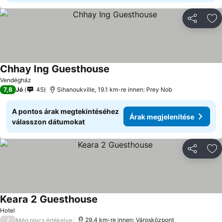
Megosztá
Ho
Chhay Ing Guesthouse
Vendégház
7,8
Jó
45
Sihanoukville, 19.1 km-re innen: Prey Nob
A pontos árak megtekintéséhez
Árak megjelenítése
válasszon dátumokat
Megosztá
Ho
Keara 2 Guesthouse
Hotel
/
29.4 km-re innen: Városközpont
Még nincs értékelve