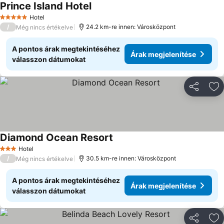
Prince Island Hotel
Hotel
5 Kategória
/
24.2 km-re innen: Városközpont
Még nincs értékelve
A pontos árak megtekintéséhez
Árak megjelenítése
válasszon dátumokat
Megosztá
Ho
Diamond Ocean Resort
Hotel
3 Kategória
/
30.5 km-re innen: Városközpont
Még nincs értékelve
A pontos árak megtekintéséhez
Árak megjelenítése
válasszon dátumokat
Megosztá
Ho