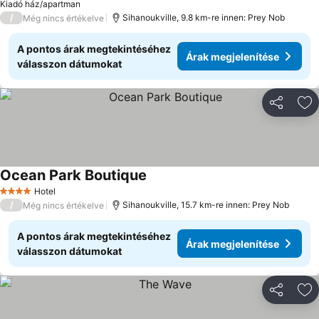
Kiadó ház/apartman
/
Sihanoukville, 9.8 km-re innen: Prey Nob
Még nincs értékelve
A pontos árak megtekintéséhez
Árak megjelenítése
válasszon dátumokat
Megosztá
Ho
Ocean Park Boutique
Hotel
4 Kategória
/
Sihanoukville, 15.7 km-re innen: Prey Nob
Még nincs értékelve
A pontos árak megtekintéséhez
Árak megjelenítése
válasszon dátumokat
Megosztá
Ho