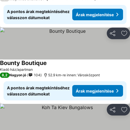
A pontos árak megtekintéséhez
Árak megjelenítése
válasszon dátumokat
Megosztá
Ho
Bounty Boutique
Kiadó ház/apartman
8,2
Nagyon jó
104
52.9 km-re innen: Városközpont
A pontos árak megtekintéséhez
Árak megjelenítése
válasszon dátumokat
Megosztá
Ho