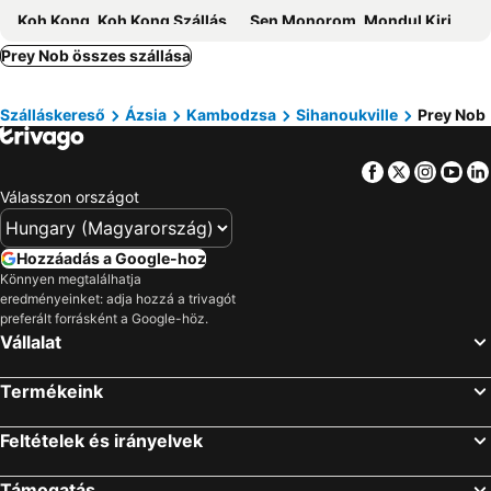
Koh Kong, Koh Kong Szállás
Sen Monorom, Mondul Kiri Szállás
Battambang, Battambang Szállás
Prey Nob összes szállása
Szálláskereső
Ázsia
Kambodzsa
Sihanoukville
Prey Nob
Facebook
Twitter
Insta
Yo
Válasszon országot
Hozzáadás a Google-hoz
Könnyen megtalálhatja
eredményeinket: adja hozzá a trivagót
preferált forrásként a Google-höz.
Vállalat
Termékeink
Feltételek és irányelvek
Támogatás