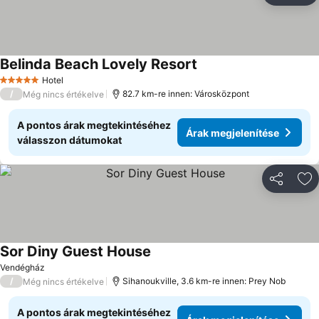
Belinda Beach Lovely Resort
Hotel
5 Kategória
/
82.7 km-re innen: Városközpont
Még nincs értékelve
A pontos árak megtekintéséhez
Árak megjelenítése
válasszon dátumokat
Megosztá
Ho
Sor Diny Guest House
Vendégház
/
Sihanoukville, 3.6 km-re innen: Prey Nob
Még nincs értékelve
A pontos árak megtekintéséhez