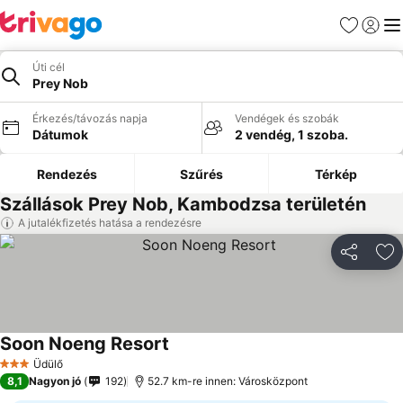
Kedvencek
Bejelen
Me
Úti cél
Prey Nob
Érkezés/távozás napja
Vendégek és szobák
Dátumok
2 vendég, 1 szoba.
Rendezés
Szűrés
Térkép
Szállások Prey Nob, Kambodzsa területén
A jutalékfizetés hatása a rendezésre
Megosztá
Ho
Soon Noeng Resort
Üdülő
3 Kategória
8,1
Nagyon jó
192
52.7 km-re innen: Városközpont