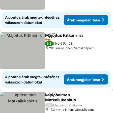
A pontos árak megtekintéséhez
Árak megjelenítése
válasszon dátumokat
Majoitus Kitkanriisi
Megosztás
Hozzáadás a kedvencekhez
2 Kategória
9,5
Kiváló
38
28.1 km-re innen: Városközpont
A pontos árak megtekintéséhez
Árak megjelenítése
válasszon dátumokat
Lapiosalmen
Megosztás
Hozzáadás a kedvencekhez
Matkailukeskus
/
Még nincs értékelve
17.3 km-re innen: Városközpont