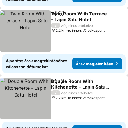
Twin Room With Terrace
Megosztás
Hozzáadás a kedvencekhez
- Lapin Satu Hotel
/
Még nincs értékelve
2.2 km-re innen: Városközpont
A pontos árak megtekintéséhez
Árak megjelenítése
válasszon dátumokat
Double Room With
Megosztás
Hozzáadás a kedvencekhez
Kitchenette - Lapin Satu
Hotel
/
Még nincs értékelve
2.2 km-re innen: Városközpont