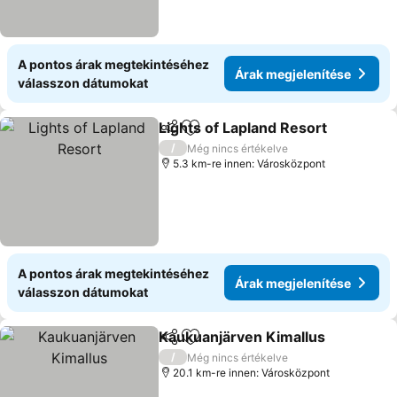
A pontos árak megtekintéséhez
Árak megjelenítése
válasszon dátumokat
Lights of Lapland Resort
Megosztás
Hozzáadás a kedvencekhez
/
Még nincs értékelve
5.3 km-re innen: Városközpont
A pontos árak megtekintéséhez
Árak megjelenítése
válasszon dátumokat
Kaukuanjärven Kimallus
Megosztás
Hozzáadás a kedvencekhez
/
Még nincs értékelve
20.1 km-re innen: Városközpont