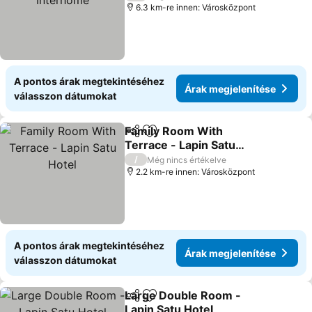
6.3 km-re innen: Városközpont
A pontos árak megtekintéséhez
Árak megjelenítése
válasszon dátumokat
Family Room With
Megosztás
Hozzáadás a kedvencekhez
Terrace - Lapin Satu
Hotel
/
Még nincs értékelve
2.2 km-re innen: Városközpont
A pontos árak megtekintéséhez
Árak megjelenítése
válasszon dátumokat
Large Double Room -
Megosztás
Hozzáadás a kedvencekhez
Lapin Satu Hotel