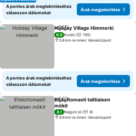
A pontos árak megtekintéséhez
Árak megjelenítése
válasszon dátumokat
Holiday Village Himmerki
Megosztás
Hozzáadás a kedvencekhez
9,0
Kiváló
765
5.8 km-re innen: Városközpont
A pontos árak megtekintéséhez
Árak megjelenítése
válasszon dátumokat
Ehdottomasti talitiaisen
Megosztás
Hozzáadás a kedvencekhez
mökit
8,1
Nagyon jó
8
9.9 km-re innen: Városközpont