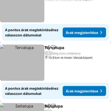
A pontos árak megtekintéséhez
Árak megjelenítése
válasszon dátumokat
Tervatupa
Megosztás
Hozzáadás a kedvencekhez
/
Még nincs értékelve
10.9 km-re innen: Városközpont
A pontos árak megtekintéséhez
Árak megjelenítése
válasszon dátumokat
Seitatupa
Megosztás
Hozzáadás a kedvencekhez