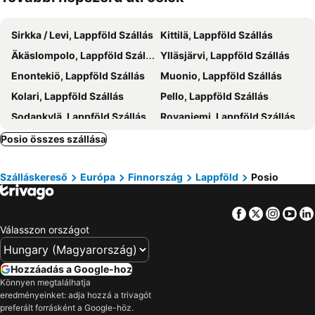
Sirkka / Levi, Lappföld Szállás
Kittilä, Lappföld Szállás
Äkäslompolo, Lappföld Szállás
Ylläsjärvi, Lappföld Szállás
Enontekiö, Lappföld Szállás
Muonio, Lappföld Szállás
Kolari, Lappföld Szállás
Pello, Lappföld Szállás
Sodankylä, Lappföld Szállás
Rovaniemi, Lappföld Szállás
Helsinki, Dél-Finnország Szállás
Inari, Lappföld Szállás
Posio összes szállása
Ivalo, Lappföld Szállás
Saariselkä, Lappföld Szállás
Szálláskereső
Európa
Finnország
Lappföld
Posio
Joensuu, Kelet-Finnország Szállás
Facebook
Twitter
Insta
Yo
Válasszon országot
Hozzáadás a Google-hoz
Könnyen megtalálhatja
eredményeinket: adja hozzá a trivagót
preferált forrásként a Google-höz.