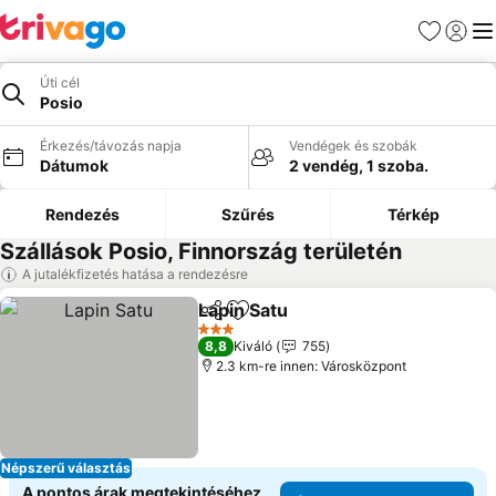
Kedvencek
Bejelen
Me
Úti cél
Posio
Érkezés/távozás napja
Vendégek és szobák
Dátumok
2 vendég, 1 szoba.
Rendezés
Szűrés
Térkép
Szállások Posio, Finnország területén
A jutalékfizetés hatása a rendezésre
Lapin Satu
Megosztás
Hozzáadás a kedvencekhez
3 Kategória
8,8
Kiváló
755
2.3 km-re innen: Városközpont
Népszerű választás
A pontos árak megtekintéséhez