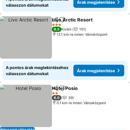
Árak megjelenítése
válasszon dátumokat
Livo Arctic Resort
Megosztás
Hozzáadás a kedvencekhez
3 Kategória
9,5
Kiváló
151
12.1 km-re innen: Városközpont
A pontos árak megtekintéséhez
Árak megjelenítése
válasszon dátumokat
Hotel Posio
Megosztás
Hozzáadás a kedvencekhez
2 Kategória
6,0
39
0.1 km-re innen: Városközpont
Népszerű választás