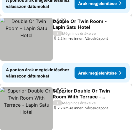
A pontos árak megtekintéséhez
Árak megjelenítése
válasszon dátumokat
Double Or Twin Room -
Megosztás
Hozzáadás a kedvencekhez
Lapin Satu Hotel
/
Még nincs értékelve
2.2 km-re innen: Városközpont
A pontos árak megtekintéséhez
Árak megjelenítése
válasszon dátumokat
Superior Double Or Twin
Megosztás
Hozzáadás a kedvencekhez
Room With Terrace -
Lapin Satu Hotel
/
Még nincs értékelve
2.2 km-re innen: Városközpont