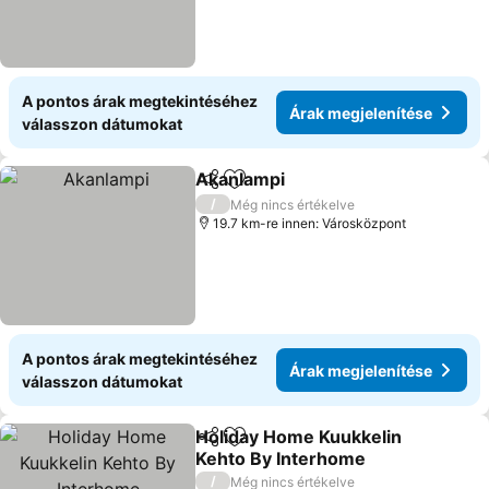
A pontos árak megtekintéséhez
Árak megjelenítése
válasszon dátumokat
Akanlampi
Megosztás
Hozzáadás a kedvencekhez
/
Még nincs értékelve
19.7 km-re innen: Városközpont
A pontos árak megtekintéséhez
Árak megjelenítése
válasszon dátumokat
Holiday Home Kuukkelin
Megosztás
Hozzáadás a kedvencekhez
Kehto By Interhome
/
Még nincs értékelve