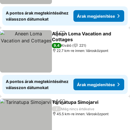
A pontos árak megtekintéséhez
Árak megjelenítése
válasszon dátumokat
Aneen Loma Vacation and
Megosztás
Hozzáadás a kedvencekhez
Cottages
9,4
Kiváló
221
22.7 km-re innen: Városközpont
A pontos árak megtekintéséhez
Árak megjelenítése
válasszon dátumokat
Tarinatupa Simojarvi
Megosztás
Hozzáadás a kedvencekhez
/
Még nincs értékelve
45.5 km-re innen: Városközpont