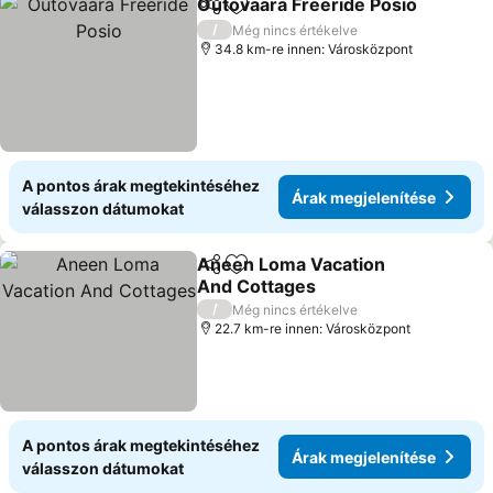
Outovaara Freeride Posio
Megosztás
Hozzáadás a kedvencekhez
/
Még nincs értékelve
34.8 km-re innen: Városközpont
A pontos árak megtekintéséhez
Árak megjelenítése
válasszon dátumokat
Aneen Loma Vacation
Megosztás
Hozzáadás a kedvencekhez
And Cottages
/
Még nincs értékelve
22.7 km-re innen: Városközpont
A pontos árak megtekintéséhez
Árak megjelenítése
válasszon dátumokat