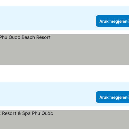
Árak megjelení
Árak megjelení