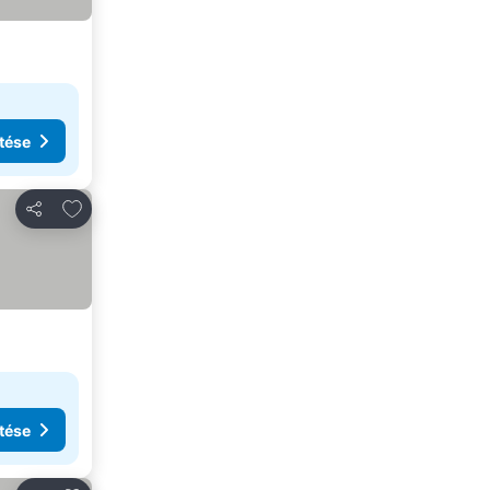
tése
Hozzáadás a kedvencekhez
Megosztás
tése