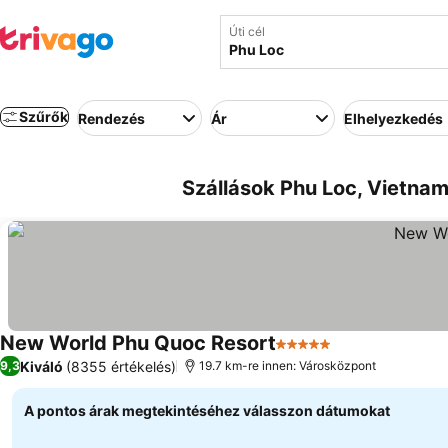
Úti cél
Szűrők
Rendezés
Ár
Elhelyezkedés
Szállások Phu Loc, Vietnam
New World Phu Quoc Resort
5 Kategória
Kiváló
(8355 értékelés)
9,3
19.7 km-re innen: Városközpont
A pontos árak megtekintéséhez válasszon dátumokat