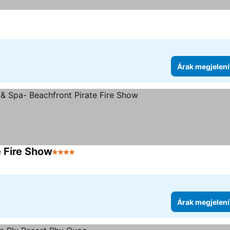
Árak megjelení
e Fire Show
4 Kategória
Árak megjelení