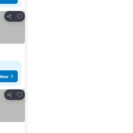
Hozzáadás a kedvencekhez
Megosztás
tése
Hozzáadás a kedvencekhez
Megosztás