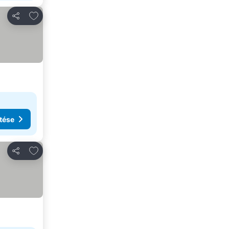
Hozzáadás a kedvencekhez
Megosztás
tése
Hozzáadás a kedvencekhez
Megosztás