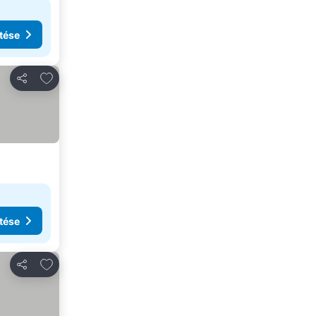
tése
Hozzáadás a kedvencekhez
Megosztás
tése
Hozzáadás a kedvencekhez
Megosztás