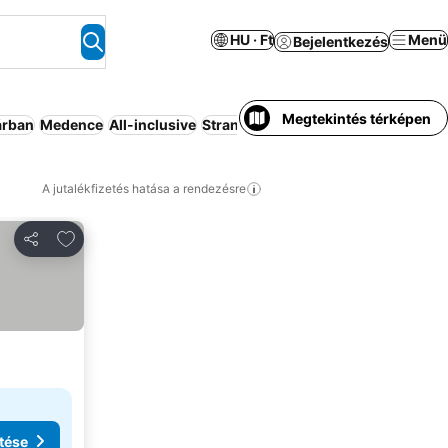
HU · Ft
Menü
Bejelentkezés
Megtekintés térképen
árban
Medence
All-inclusive
Strand
Légkondicionáló
Wifi
Üdül
A jutalékfizetés hatása a rendezésre
Hozzáadás a kedvencekhez
Megosztás
tése