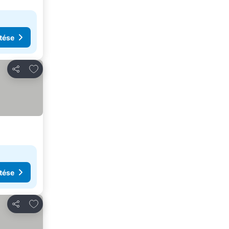
tése
Hozzáadás a kedvencekhez
Megosztás
tése
Hozzáadás a kedvencekhez
Megosztás