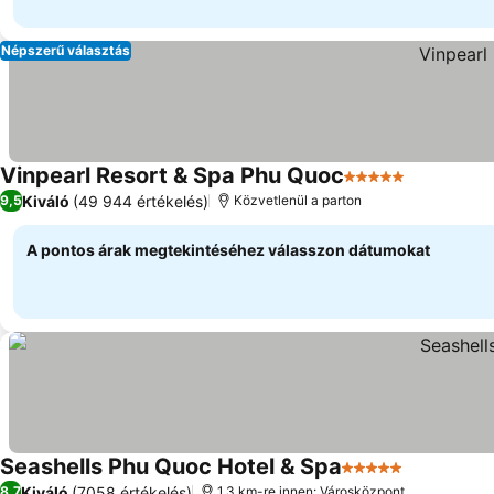
Népszerű választás
Vinpearl Resort & Spa Phu Quoc
5 Kategória
Kiváló
(49 944 értékelés)
9,5
Közvetlenül a parton
A pontos árak megtekintéséhez válasszon dátumokat
Seashells Phu Quoc Hotel & Spa
5 Kategória
Kiváló
(7058 értékelés)
8,7
1.3 km-re innen: Városközpont