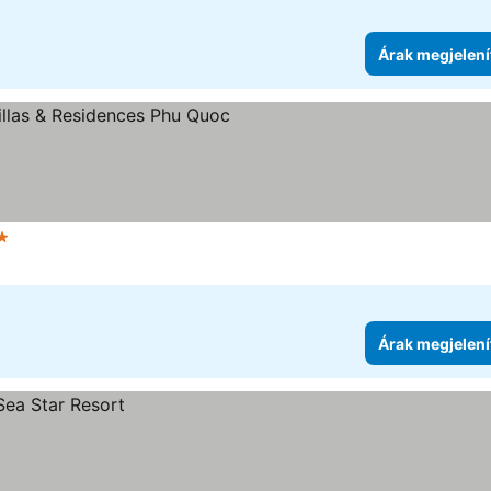
Árak megjelení
gória
Árak megjelení