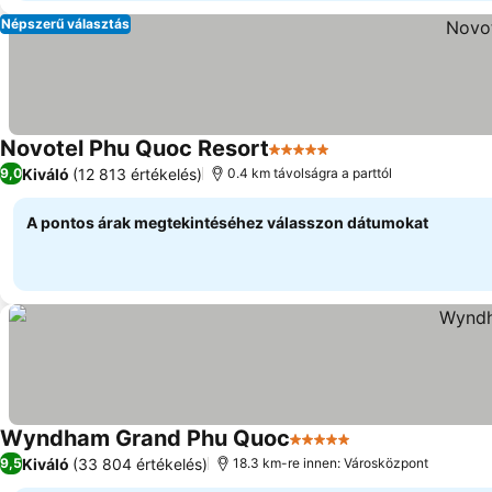
Népszerű választás
Novotel Phu Quoc Resort
5 Kategória
Kiváló
(12 813 értékelés)
9,0
0.4 km távolságra a parttól
A pontos árak megtekintéséhez válasszon dátumokat
Wyndham Grand Phu Quoc
5 Kategória
Kiváló
(33 804 értékelés)
9,5
18.3 km-re innen: Városközpont