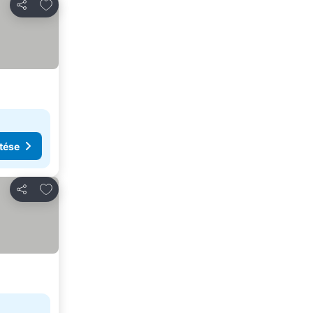
Hozzáadás a kedvencekhez
Megosztás
tése
Hozzáadás a kedvencekhez
Megosztás