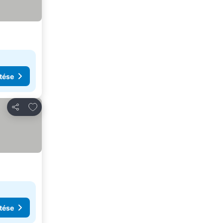
tése
Hozzáadás a kedvencekhez
Megosztás
tése