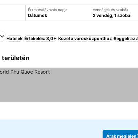
Érkezés/távozás napja
Vendégek és szobák
Dátumok
2 vendég, 1 szoba.
Hotelek
Értékelés: 8,0+
Közel a városközponthoz
Reggeli az 
 területén
Árak megjelení