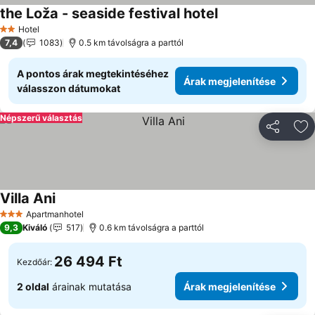
the Loža - seaside festival hotel
Árak megjelenítés
Hotel
2 Kategória
7,4
1083
0.5 km távolságra a parttól
A pontos árak megtekintéséhez
Árak megjelenítése
válasszon dátumokat
Népszerű választás
Megosztá
Ho
Villa Ani
Árak megjelenítése
Apartmanhotel
3 Kategória
9,3
Kiváló
517
0.6 km távolságra a parttól
26 494 Ft
Kezdőár:
2 oldal
árainak mutatása
Árak megjelenítése