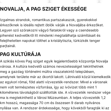
el
NOVALJA, A PAG SZIGET ÉKESSÉGE
Izgalmas strandok, romantikus partszakaszok, gyerekekkel
érkezőknek is ideális rejtett öblök várják a Novaljába érkezőket.
Legyen szó szórakozni vágyó fiatalokról vagy a csendesebb
pihenést kedvelőkről itt mindenki megtalálhatja számításait és
felejthetetlen napokat tölthet a kristálytiszta, türkizkék tenger
parjtainál.
PAG KULTÚRÁJA
A sziklás köves Pag sziget egyik legjelentősebb központja Novalja
városa. A kultúra kedvelői számos nevezetességet tekinthetnek
meg a gazdag történelmi múltra visszatekintő településen,
amelynek területe már az ókortól lakott. Látnivalói közül kiemelkedik
az egykori római, föld alatti vízvezeték-rendszer. Mivel a városnak
nem volt természetes vízforrása, így az ivóvizet több mint 1
kilométeres távolságból szállították ide. A vízvezeték rendszer vége
ma is megtekinthető a Városi Múzeumban. A teljes vízvezeték 1,2
km hosszú, magassága 70 cm és összesen 9 darab nyilvános
nyílása van. A rendszer érdekessége, hogy kövekből faragták ki az