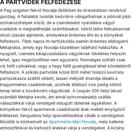
A PARTVIDÉK FELFEDEZÉSE
A Pag szigeten fekvő Novalja öblökben és strandokban rendkívül
gazdag. A fiatalabb turisták kedvükre válogathatnak a jobbnál jobb
szórakozóhelyek közül, de a csendesebb nyaralásra vágyó
családok is megtalálhatják számításaikat. Időröl időre felbukkannak
olcsó utazási ajánlatok, amelyekkel érdemes élni és a környéket
felfedezni. Több napos itt-tartózkodás esetén érdemes ellátogatni
Metajnába, amely egy Novalja közelében található halászfalu. A
nyugodt, csendes kikapcsolódásra vágyóknak tökéletes helyszín
lehet, igaz megközelítése nem egyszerű. Fennséges szikláit csak
víz felől csónakkal, vagy a hegy felől gyaloglással lehet közelebbről
felfedezni. A sziklás partvidék közel 800 méter hosszú kavicsos
partszakasza széltől védett, lassan mélyülő strandja ideális a
kisgyermekes családoknak, azúrkék átlátszó vize pedig kitűnő
terep lehet a búvárkodni vágyóknak. A csupán 200 helyi lakost
számláló Metajna kevés, ám annál színvonalasabb szállás
választékkal várja vendégeit eldugott öbleinek egyikében. A
környéken fekvő aparmanok családbarát árak mellett lenyűgöző
kilátással, hangulatos helyi specialitásokkal várják a vendégeket.
Közülök is közkedvelt az
Apartments Mari Novalja
, mely kelleme
atmoszférával és kedvező árakkal várja a vendégeket. A kicsiny