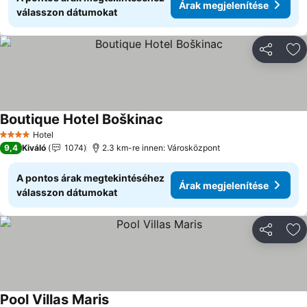
Árak megjelenítése
válasszon dátumokat
Megosztá
Ho
Boutique Hotel Boškinac
Árak megjelenítése
Hotel
4 Kategória
9,4
Kiváló
1074
2.3 km-re innen: Városközpont
A pontos árak megtekintéséhez
Árak megjelenítése
válasszon dátumokat
Megosztá
Ho
Pool Villas Maris