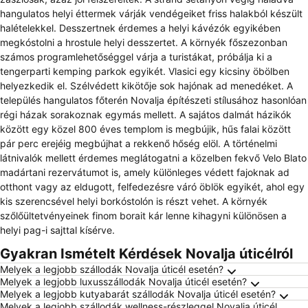
hangulatos helyi éttermek várják vendégeiket friss halakból készült
halételekkel. Desszertnek érdemes a helyi kávézók egyikében
megkóstolni a hrostule helyi desszertet. A környék főszezonban
számos programlehetőséggel várja a turistákat, próbálja ki a
tengerparti kemping parkok egyikét. Vlasici egy kicsiny öbölben
helyezkedik el. Szélvédett kikötője sok hajónak ad menedéket. A
település hangulatos főterén Novalja építészeti stílusához hasonlóan
régi házak sorakoznak egymás mellett. A sajátos dalmát házikók
között egy közel 800 éves templom is megbújik, hűs falai között
pár perc erejéig megbújhat a rekkenő hőség elöl. A történelmi
látnivalók mellett érdemes meglátogatni a közelben fekvő Velo Blato
madártani rezervátumot is, amely különleges védett fajoknak ad
otthont vagy az eldugott, felfedezésre váró öblök egyikét, ahol egy
kis szerencsével helyi borkóstolón is részt vehet. A környék
szőlőültetvényeinek finom borait kár lenne kihagyni különösen a
helyi pag-i sajttal kísérve.
Gyakran Ismételt Kérdések Novalja úticélról
Melyek a legjobb szállodák Novalja úticél esetén?
Melyek a legjobb luxusszállodák Novalja úticél esetén?
Melyek a legjobb kutyabarát szállodák Novalja úticél esetén?
Melyek a legjobb szállodák wellness-részleggel Novalja úticél