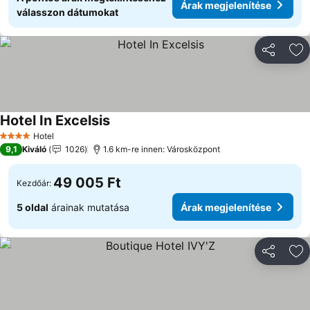
Árak megjelenítése
válasszon dátumokat
Megosztá
Ho
Hotel In Excelsis
Árak megjelenítése
Hotel
4 Kategória
9,1
Kiváló
1026
1.6 km-re innen: Városközpont
49 005 Ft
Kezdőár:
5 oldal
árainak mutatása
Árak megjelenítése
Megosztá
Ho