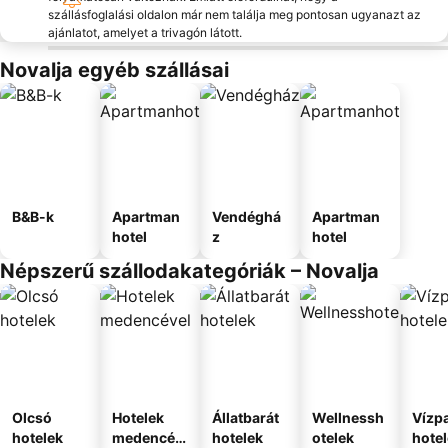
szállásfoglalási oldalon már nem találja meg pontosan ugyanazt az
ajánlatot, amelyet a trivagón látott.
Novalja egyéb szállásai
B&B-k
Apartman
Vendéghá
Apartman
hotel
z
hotel
Népszerű szállodakategóriák – Novalja
Olcsó
Hotelek
Állatbarát
Wellnessh
Vízpa
hotelek
medencév
hotelek
otelek
hote