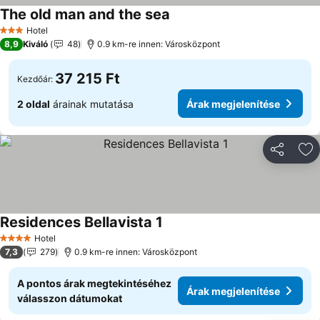
The old man and the sea
Árak megjelenítése
Hotel
3 Kategória
8,9
Kiváló
48
0.9 km-re innen: Városközpont
37 215 Ft
Kezdőár:
2 oldal
árainak mutatása
Árak megjelenítése
Megosztá
Ho
Residences Bellavista 1
Árak megjelenítése
Hotel
4 Kategória
7,3
279
0.9 km-re innen: Városközpont
A pontos árak megtekintéséhez
Árak megjelenítése
válasszon dátumokat