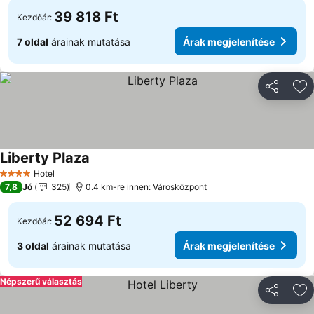
39 818 Ft
Kezdőár:
7 oldal
árainak mutatása
Árak megjelenítése
Megosztá
Ho
Liberty Plaza
Árak megjelenítése
Hotel
4 Kategória
7,8
Jó
325
0.4 km-re innen: Városközpont
52 694 Ft
Kezdőár:
3 oldal
árainak mutatása
Árak megjelenítése
Népszerű választás
Megosztá
Ho