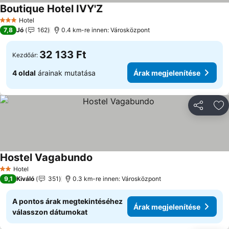
Boutique Hotel IVY'Z
Árak megjelenítése
Hotel
3 Kategória
7,8
Jó
162
0.4 km-re innen: Városközpont
32 133 Ft
Kezdőár:
4 oldal
árainak mutatása
Árak megjelenítése
Megosztá
Ho
Hostel Vagabundo
Árak megjelenítése
Hotel
2 Kategória
9,1
Kiváló
351
0.3 km-re innen: Városközpont
A pontos árak megtekintéséhez
Árak megjelenítése
válasszon dátumokat