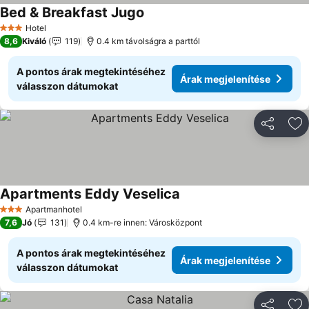
Bed & Breakfast Jugo
Árak megjelenítése
Hotel
3 Kategória
8,6
Kiváló
119
0.4 km távolságra a parttól
A pontos árak megtekintéséhez
Árak megjelenítése
válasszon dátumokat
Megosztá
Ho
Apartments Eddy Veselica
Árak megjelenítése
Apartmanhotel
3 Kategória
7,6
Jó
131
0.4 km-re innen: Városközpont
A pontos árak megtekintéséhez
Árak megjelenítése
válasszon dátumokat