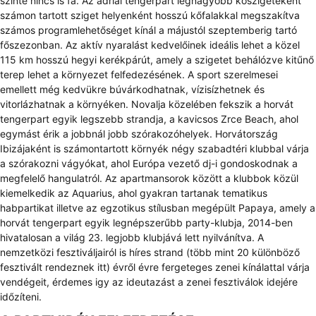
szinte nincs is fa. Az adriai tengerpart legnagyobb kőszigeteként
számon tartott sziget helyenként hosszú kőfalakkal megszakítva
számos programlehetőséget kínál a májustól szeptemberig tartó
főszezonban. Az aktív nyaralást kedvelőinek ideális lehet a közel
115 km hosszú hegyi kerékpárút, amely a szigetet behálózve kitűnő
terep lehet a környezet felfedezésének. A sport szerelmesei
emellett még kedvükre búvárkodhatnak, vízisízhetnek és
vitorlázhatnak a környéken. Novalja közelében fekszik a horvát
tengerpart egyik legszebb strandja, a kavicsos Zrce Beach, ahol
egymást érik a jobbnál jobb szórakozóhelyek. Horvátország
Ibizájaként is számontartott környék négy szabadtéri klubbal várja
a szórakozni vágyókat, ahol Európa vezető dj-i gondoskodnak a
megfelelő hangulatról. Az apartmansorok között a klubbok közül
kiemelkedik az Aquarius, ahol gyakran tartanak tematikus
habpartikat illetve az egzotikus stílusban megépült Papaya, amely a
horvát tengerpart egyik legnépszerűbb party-klubja, 2014-ben
hivatalosan a világ 23. legjobb klubjává lett nyilvánítva. A
nemzetközi fesztiváljairól is híres strand (több mint 20 különböző
fesztivált rendeznek itt) évről évre fergeteges zenei kínálattal várja
vendégeit, érdemes igy az ideutazást a zenei fesztiválok idejére
időzíteni.