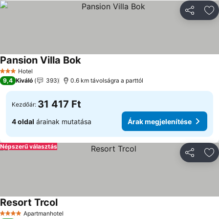
Megosztá
Ho
Pansion Villa Bok
Árak megjelenítése
Hotel
3 Kategória
9,4
Kiváló
393
0.6 km távolságra a parttól
31 417 Ft
Kezdőár:
4 oldal
árainak mutatása
Árak megjelenítése
Népszerű választás
Megosztá
Ho
Resort Trcol
Árak megjelenítése
Apartmanhotel
4 Kategória