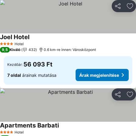
Megosztá
Ho
Joel Hotel
Árak megjelenítése
Hotel
4 Kategória
9,5
Kiváló
432
0.6 km-re innen: Városközpont
56 093 Ft
Kezdőár:
7 oldal
árainak mutatása
Árak megjelenítése
Megosztá
Ho
Apartments Barbati
Árak megjelenítése
Hotel
4 Kategória