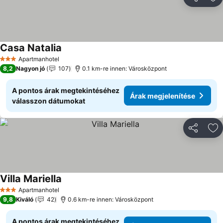
Megosztá
Ho
Casa Natalia
Árak megjelenítése
Apartmanhotel
3 Kategória
8,2
Nagyon jó
107
0.1 km-re innen: Városközpont
A pontos árak megtekintéséhez
Árak megjelenítése
válasszon dátumokat
Megosztá
Ho
Villa Mariella
Árak megjelenítése
Apartmanhotel
3 Kategória
9,8
Kiváló
42
0.6 km-re innen: Városközpont
A pontos árak megtekintéséhez