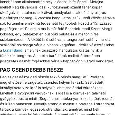
konobákban alkalomadtán helyi előadók is fellépnek. Metajna
mellett Pag kisváros is igazi kuriózumnak számít fehér kopár
síkságaival, hatalmas szikláival, amelyeket csak néhány olaj-és
fügefaliget tör meg. A városka hangulatos, szűk utcái között sétálva
sok történelmi emlékmű fedezhető fel, többek között a 15. századi
pagi Fejedelmi Palota, a ma is működő Benedek-rendi Szent Margit
kolostor, egy befejezetlen püspöki palota és a méltón híres
csipkemúzeum. A kikötő felé sétálva, a tengerparti sétány mellett
szállodák sokasága várja a pihenni vágyókat. Ideális választás lehet
a
Luna Island
, amelynek teraszáról hangulatos kilátás nyílik a
türkizkék tengerre. A hotel a baráti árak mellett éttermében
jellegzetes dalmát fogásokkal várja kikapcsolódni vágyó vendégeit.
PAG CSENDESEBB RÉSZE
Pag sziget délnyugati részén fekvő békés hangulatú Povljana
meglehetősen elszigetelt, csendes helyen fekszik. Szélvédett,
kristálytiszta vize ideális helyszín lehet családdal érkezőknek.
Emellett a gyógyulni vágyóknak is ideális a környéken található
gyógyiszapos tó miatt,(Segal) ahol hatékonyan kezelhetőek reumás
és izületi panaszok. Novalja strandjai mellett a povljana-i strandokat
tartják a környék legszebb strandjainak, amelyek mind kék
zászlósak, azaz jól felszereltek. A strand sétányon végig haladva