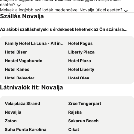
esetén?
Melyek a legjobb szállodák medencével Novalja úticél esetén?
Szállás Novalja
Az alábbi szálláshelyek is érdekesek lehetnek az Ön számára...
Family Hotel La Luna - All inclusive
Hotel Pagus
Hotel Biser
Liberty Plaza
Hostel Vagabundo
Hotel Plaza
Hotel Kaneo
Hotel Liberty
Hotel Belveder
Hotel Olea
Látnivalók itt: Novalja
Boutique Hotel IVY'Z
Hotel In Excelsis
the Loža - seaside festival hotel
Vila Anica
Vela plaža Strand
Zrče Tengerpart
Pansion Villa Bok
Lux Hotel Pansion
Novaljia
Rajska
Family Hotel Zanè
Residences Bellavista 2
Zaton
Sakarun Beach
The old man and the sea
Sobe Zeneral
Suha Punta Karolina
Cikat
Boutique Hotel Intermezzo - Pag centre
Joel Hotel