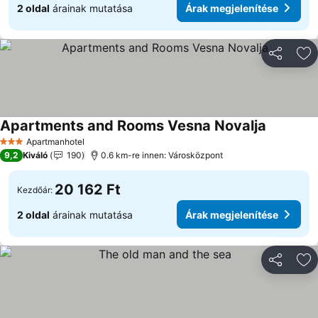
2 oldal
árainak mutatása
Árak megjelenítése
Megosztá
Ho
Apartments and Rooms Vesna Novalja
Árak megj
Apartmanhotel
3 Kategória
9,2
Kiváló
190
0.6 km-re innen: Városközpont
20 162 Ft
Kezdőár:
2 oldal
árainak mutatása
Árak megjelenítése
Megosztá
Ho