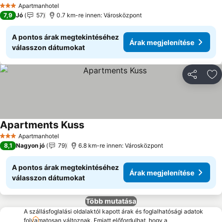
Árak megjelenítése
Apartmanhotel
3 Kategória
7,9
Jó
57
0.7 km-re innen: Városközpont
A pontos árak megtekintéséhez
Árak megjelenítése
válasszon dátumokat
Megosztá
Ho
Apartments Kuss
Árak megjelenítése
Apartmanhotel
3 Kategória
8,1
Nagyon jó
79
6.8 km-re innen: Városközpont
A pontos árak megtekintéséhez
Árak megjelenítése
válasszon dátumokat
Több mutatása
A szállásfoglalási oldalaktól kapott árak és foglalhatósági adatok
folyamatosan változnak. Emiatt előfordulhat, hogy a