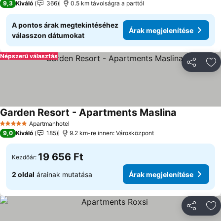
9,3
Kiváló
366
0.5 km távolságra a parttól
A pontos árak megtekintéséhez
Árak megjelenítése
válasszon dátumokat
Népszerű választás
Megosztá
Ho
Garden Resort - Apartments Maslina
Árak megjel
Apartmanhotel
5 Kategória
9,0
Kiváló
185
9.2 km-re innen: Városközpont
19 656 Ft
Kezdőár:
2 oldal
árainak mutatása
Árak megjelenítése
Megosztá
Ho