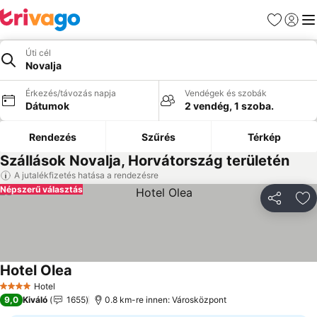
Kedvencek
Bejelen
Me
Úti cél
Novalja
Érkezés/távozás napja
Vendégek és szobák
Dátumok
2 vendég, 1 szoba.
Rendezés
Szűrés
Térkép
Szállások Novalja, Horvátország területén
A jutalékfizetés hatása a rendezésre
Népszerű választás
Megosztá
Ho
Hotel Olea
Árak megjelenítése
Hotel
4 Kategória
9,0
Kiváló
1655
0.8 km-re innen: Városközpont