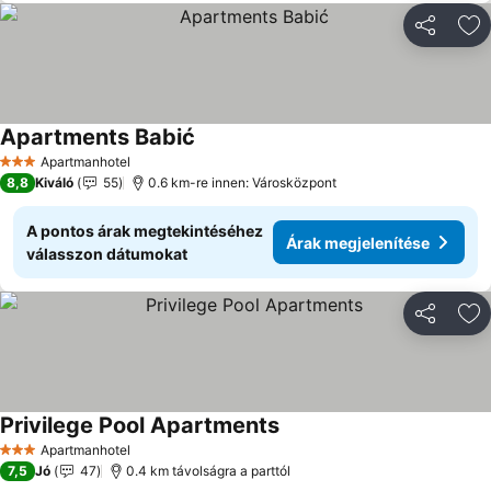
Megosztá
Ho
Apartments Babić
Árak megjelenítése
Apartmanhotel
3 Kategória
8,8
Kiváló
55
0.6 km-re innen: Városközpont
A pontos árak megtekintéséhez
Árak megjelenítése
válasszon dátumokat
Megosztá
Ho
Privilege Pool Apartments
Árak megjelenítése
Apartmanhotel
3 Kategória
7,5
Jó
47
0.4 km távolságra a parttól