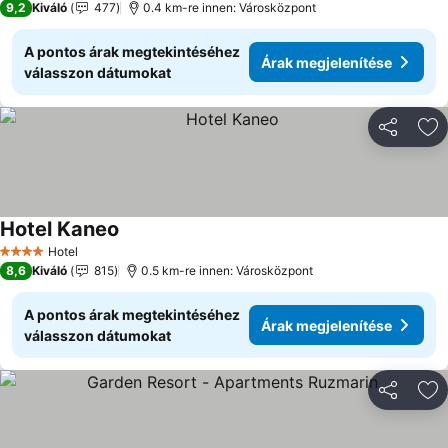
9,2
Kiváló
477
0.4 km-re innen: Városközpont
A pontos árak megtekintéséhez
Árak megjelenítése
válasszon dátumokat
Megosztá
Ho
Hotel Kaneo
Árak megjelenítése
Hotel
4 Kategória
8,6
Kiváló
815
0.5 km-re innen: Városközpont
A pontos árak megtekintéséhez
Árak megjelenítése
válasszon dátumokat
Megosztá
Ho