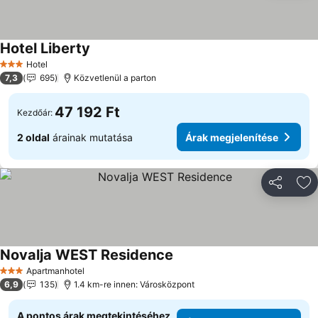
Hotel Liberty
Árak megjelenítése
Hotel
3 Kategória
7,3
695
Közvetlenül a parton
47 192 Ft
Kezdőár:
2 oldal
árainak mutatása
Árak megjelenítése
Megosztá
Ho
Novalja WEST Residence
Árak megjelenítése
Apartmanhotel
3 Kategória
6,9
135
1.4 km-re innen: Városközpont
A pontos árak megtekintéséhez