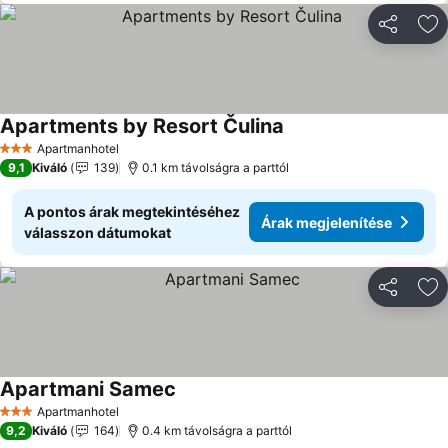
Megosztá
Ho
Apartments by Resort Čulina
Árak megjelenítése
Apartmanhotel
3 Kategória
9,1
Kiváló
139
0.1 km távolságra a parttól
A pontos árak megtekintéséhez
Árak megjelenítése
válasszon dátumokat
Megosztá
Ho
Apartmani Samec
Árak megjelenítése
Apartmanhotel
3 Kategória
9,2
Kiváló
164
0.4 km távolságra a parttól