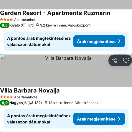
Garden Resort - Apartments Ruzmarin
Árak megj
Apartmanhotel
4 Kategória
8,8
Kiváló
47
9.2 km-re innen: Városközpont
A pontos árak megtekintéséhez
Árak megjelenítése
válasszon dátumokat
Megosztá
Ho
Villa Barbara Novalja
Árak megjelenítése
Apartmanhotel
4 Kategória
8,0
Nagyon jó
132
1.1 km-re innen: Városközpont
A pontos árak megtekintéséhez
Árak megjelenítése
válasszon dátumokat