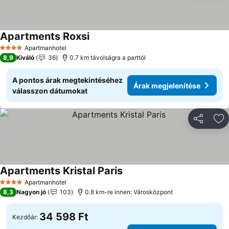
Apartments Roxsi
Árak megjelenítése
Apartmanhotel
4 Kategória
8,9
Kiváló
36
0.7 km távolságra a parttól
A pontos árak megtekintéséhez
Árak megjelenítése
válasszon dátumokat
Megosztá
Ho
Apartments Kristal Paris
Árak megjelenítése
Apartmanhotel
4 Kategória
8,3
Nagyon jó
103
0.8 km-re innen: Városközpont
34 598 Ft
Kezdőár: