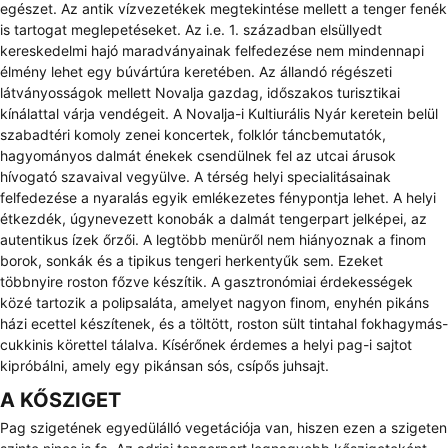
egészet. Az antik vízvezetékek megtekintése mellett a tenger fenék
is tartogat meglepetéseket. Az i.e. 1. században elsüllyedt
kereskedelmi hajó maradványainak felfedezése nem mindennapi
élmény lehet egy búvártúra keretében. Az állandó régészeti
látványosságok mellett Novalja gazdag, időszakos turisztikai
kínálattal várja vendégeit. A Novalja-i Kultiurális Nyár keretein belül
szabadtéri komoly zenei koncertek, folklór táncbemutatók,
hagyományos dalmát énekek csendülnek fel az utcai árusok
hívogató szavaival vegyülve. A térség helyi specialitásainak
felfedezése a nyaralás egyik emlékezetes fénypontja lehet. A helyi
étkezdék, úgynevezett konobák a dalmát tengerpart jelképei, az
autentikus ízek őrzői. A legtöbb menüről nem hiányoznak a finom
borok, sonkák és a tipikus tengeri herkentyűk sem. Ezeket
többnyire roston főzve készítik. A gasztronómiai érdekességek
közé tartozik a polipsaláta, amelyet nagyon finom, enyhén pikáns
házi ecettel készítenek, és a töltött, roston sült tintahal fokhagymás-
cukkinis körettel tálalva. Kísérőnek érdemes a helyi pag-i sajtot
kipróbálni, amely egy pikánsan sós, csípős juhsajt.
A KŐSZIGET
Pag szigetének egyedülálló vegetációja van, hiszen ezen a szigeten