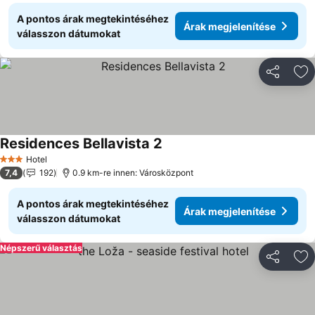
A pontos árak megtekintéséhez
Árak megjelenítése
válasszon dátumokat
Megosztá
Ho
Residences Bellavista 2
Árak megjelenítése
Hotel
3 Kategória
7,4
192
0.9 km-re innen: Városközpont
A pontos árak megtekintéséhez
Árak megjelenítése
válasszon dátumokat
Népszerű választás
Megosztá
Ho