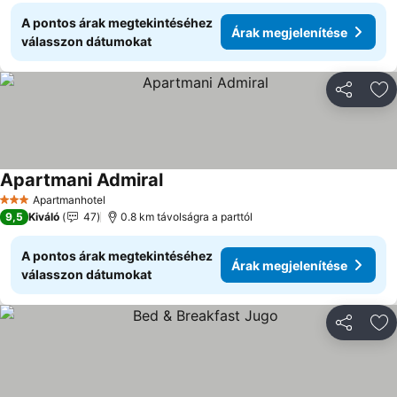
A pontos árak megtekintéséhez
Árak megjelenítése
válasszon dátumokat
Megosztá
Ho
Apartmani Admiral
Árak megjelenítése
Apartmanhotel
3 Kategória
9,5
Kiváló
47
0.8 km távolságra a parttól
A pontos árak megtekintéséhez
Árak megjelenítése
válasszon dátumokat
Megosztá
Ho