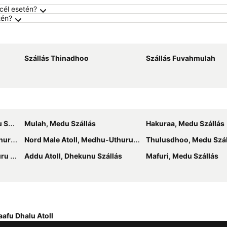
icél esetén?
tén?
Szállás Thinadhoo
Szállás Fuvahmulah
lás
Mulah, Medu Szállás
Hakuraa, Medu Szállás
llás
Nord Male Atoll, Medhu-Uthuru Szállás
Thulusdhoo, Medu Szál
llás
Addu Atoll, Dhekunu Szállás
Mafuri, Medu Szállás
afu Dhalu Atoll