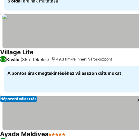
5 oldal
árainak mutatása
Village Life
Árak megjelenítése
Kiváló
(35 értékelés)
9,5
49.3 km-re innen: Városközpont
A pontos árak megtekintéséhez válasszon dátumokat
Népszerű választás
Ayada Maldives
5 Kategória
Árak megjelenítése