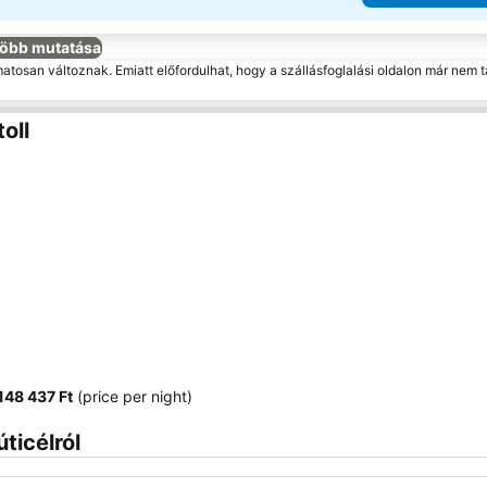
öbb mutatása
matosan változnak. Emiatt előfordulhat, hogy a szállásfoglalási oldalon már nem t
oll
‎148 437 Ft
(price per night)
ticélról