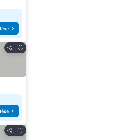
tése
Hozzáadás a kedvencekhez
Megosztás
tése
Hozzáadás a kedvencekhez
Megosztás