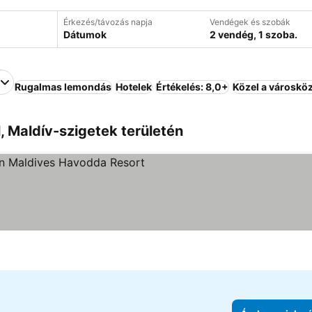
Érkezés/távozás napja
Vendégek és szobák
Dátumok
2 vendég, 1 szoba.
Rugalmas lemondás
Hotelek
Értékelés: 8,0+
Közel a városkö
, Maldív-szigetek területén
ória
Árak megjelenítése