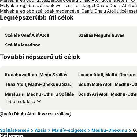
Melyek a legjobb szállodák wellness-részleggel Gaafu Dhalu Atoll út
Melyek a legjobb szállodák medencével Gaafu Dhalu Atoll úticél ese
Legnépszerűbb úti célok
Szállás Gaaf Alif Atoll
Szállás Maguhdhuvaa
Szállás Meedhoo
További népszerű úti célok
Kudahuvadhoo, Medu Szállás
Laamu Atoll, Mathi-Dhekunu Szál
Thaa Atoll, Mathi-Dhekunu Szállás
South Male Atoll, Medhu-Uthuru Szá
Maafushi, Medhu-Uthuru Szállás
South Ari Atoll, Medhu-Uthuru Szá
Több mutatása
Gaafu Dhalu Atoll összes szállása
Szálláskereső
Ázsia
Maldív-szigetek
Medhu-Dhekunu
Ga