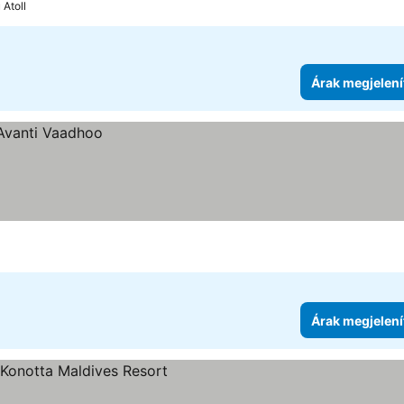
Atoll
Árak megjelení
l
Árak megjelení