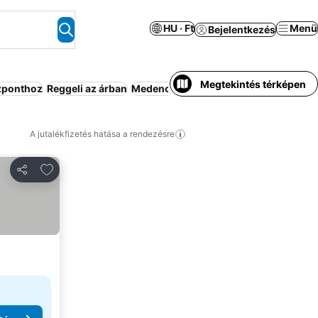
HU · Ft
Menü
Bejelentkezés
Megtekintés térképen
zponthoz
Reggeli az árban
Medence
All-inclusive
Parkoló
Stran
A jutalékfizetés hatása a rendezésre
Hozzáadás a kedvencekhez
Megosztás