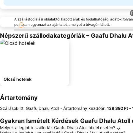
T
A szállásfoglalási oldalaktól kapott árak és foglalhatósági adatok folya
pontosan ugyanazt az ajánlatot, amelyet a trivagón látott.
Népszerű szállodakategóriák – Gaafu Dhalu At
Olcsó hotelek
Ártartomány
Szállások itt: Gaafu Dhalu Atoll -
Ártartomány
kezdőár:
‎138 392 Ft
-
Gyakran Ismételt Kérdések Gaafu Dhalu Atoll ú
Melyek a legjobb szállodák Gaafu Dhalu Atoll úticél esetén?
Melyek a legjobb luxusszállodák Gaafu Dhalu Atoll úticél esetén?