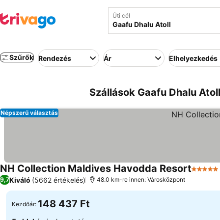
Úti cél
Szűrők
Rendezés
Ár
Elhelyezkedés
Szállások Gaafu Dhalu Atoll
Népszerű választás
NH Collection Maldives Havodda Resort
5 Kateg
Kiváló
(5662 értékelés)
9,7
48.0 km-re innen: Városközpont
148 437 Ft
Kezdőár: