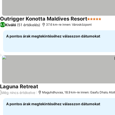
Outrigger Konotta Maldives Resort
5 Kategória
Árak m
Kiváló
(51 értékelés)
8,5
37.6 km-re innen: Városközpont
A pontos árak megtekintéséhez válasszon dátumokat
Laguna Retreat
Árak megjelenítése
Még nincs értékelve
/
Maguhdhuvaa, 18.9 km-re innen: Gaafu Dhalu Atol
A pontos árak megtekintéséhez válasszon dátumokat