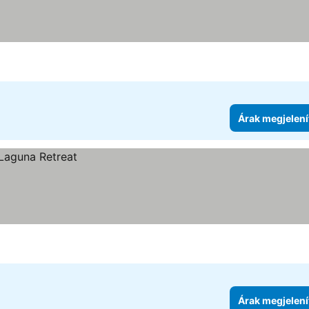
egjelenítése
Árak megjelení
l
Árak megjelení