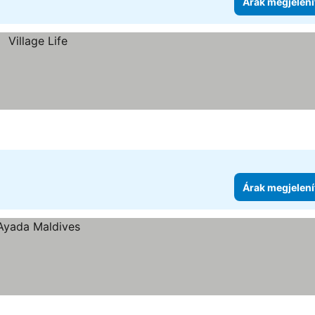
Árak megjelení
Árak megjelení