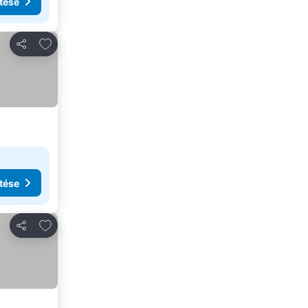
tése
Hozzáadás a kedvencekhez
Megosztás
tése
Hozzáadás a kedvencekhez
Megosztás