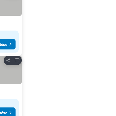
tése
Hozzáadás a kedvencekhez
Megosztás
tése