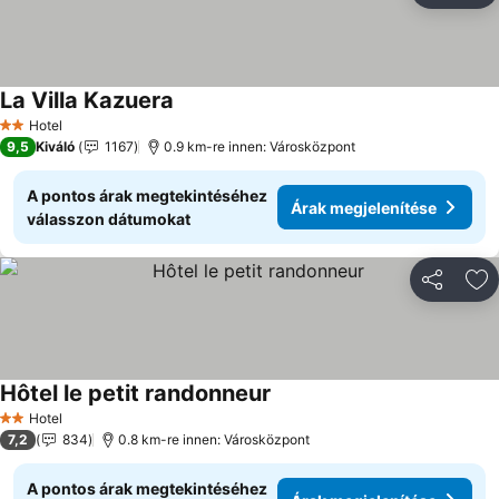
La Villa Kazuera
Árak megjelenítése
Hotel
2 Kategória
9,5
Kiváló
1167
0.9 km-re innen: Városközpont
A pontos árak megtekintéséhez
Árak megjelenítése
válasszon dátumokat
Megosztá
Ho
Hôtel le petit randonneur
Árak megjelenítése
Hotel
2 Kategória
7,2
834
0.8 km-re innen: Városközpont
A pontos árak megtekintéséhez