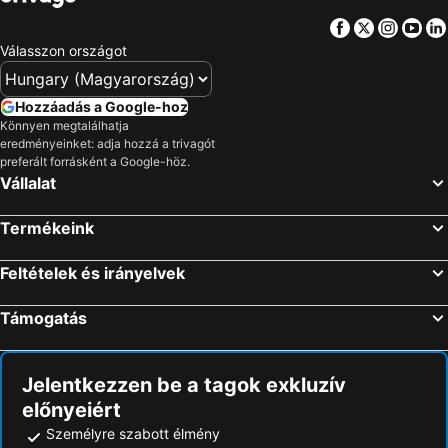
Facebook
Twitter
Insta
Yo
Válasszon országot
Hozzáadás a Google-hoz
Könnyen megtalálhatja
eredményeinket: adja hozzá a trivagót
preferált forrásként a Google-höz.
Vállalat
Termékeink
Feltételek és irányelvek
Támogatás
Jelentkezzen be a tagok exkluzív
előnyeiért
Személyre szabott élmény