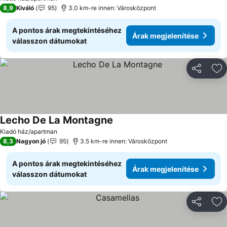
8,9
Kiváló
95
3.0 km-re innen: Városközpont
A pontos árak megtekintéséhez
Árak megjelenítése
válasszon dátumokat
Megosztá
Ho
Lecho De La Montagne
Árak megjelenítése
Kiadó ház/apartman
8,3
Nagyon jó
95
3.5 km-re innen: Városközpont
A pontos árak megtekintéséhez
Árak megjelenítése
válasszon dátumokat
Megosztá
Ho