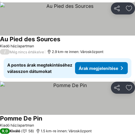
Megosztá
Ho
Au Pied des Sources
Árak megjelenítése
Kiadó ház/apartman
/
2.9 km-re innen: Városközpont
Még nincs értékelve
A pontos árak megtekintéséhez
Árak megjelenítése
válasszon dátumokat
Megosztá
Ho
Pomme De Pin
Árak megjelenítése
Kiadó ház/apartman
9,0
Kiváló
58
1.5 km-re innen: Városközpont