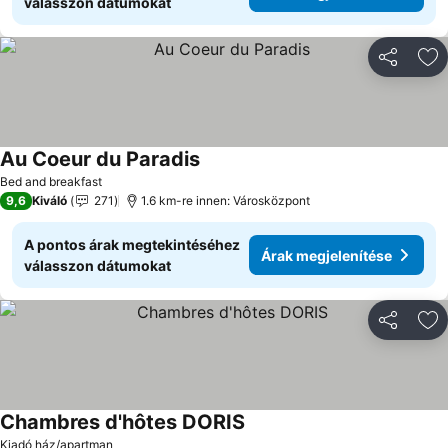
válasszon dátumokat
Megosztá
Ho
Au Coeur du Paradis
Árak megjelenítése
Bed and breakfast
9,6
Kiváló
271
1.6 km-re innen: Városközpont
A pontos árak megtekintéséhez
Árak megjelenítése
válasszon dátumokat
Megosztá
Ho
Chambres d'hôtes DORIS
Árak megjelenítése
Kiadó ház/apartman