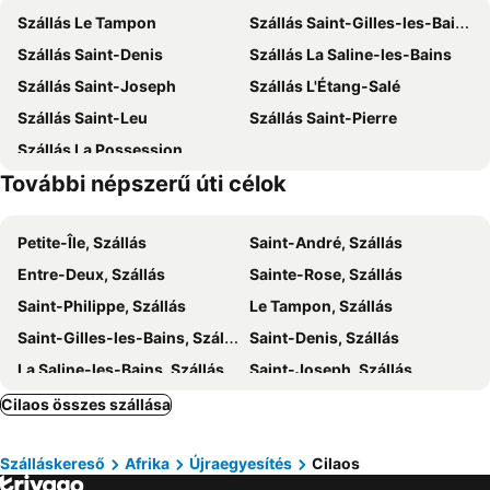
Szállás Le Tampon
Szállás Saint-Gilles-les-Bains
Piton de la Fournaise
Cap méchant
Szállás Saint-Denis
Szállás La Saline-les-Bains
Szállás Saint-Joseph
Szállás L'Étang-Salé
Szállás Saint-Leu
Szállás Saint-Pierre
Szállás La Possession
További népszerű úti célok
Petite-Île, Szállás
Saint-André, Szállás
Entre-Deux, Szállás
Sainte-Rose, Szállás
Saint-Philippe, Szállás
Le Tampon, Szállás
Saint-Gilles-les-Bains, Szállás
Saint-Denis, Szállás
La Saline-les-Bains, Szállás
Saint-Joseph, Szállás
La Possession, Szállás
Saint-Leu, Szállás
Cilaos összes szállása
Saint-Pierre, Szállás
Szálláskereső
Afrika
Újraegyesítés
Cilaos