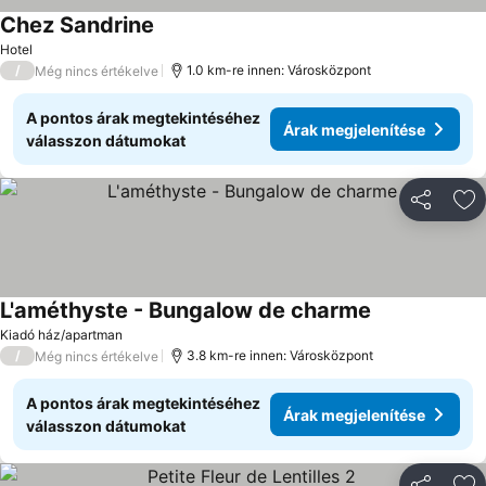
Chez Sandrine
Árak megjelenítése
Hotel
/
1.0 km-re innen: Városközpont
Még nincs értékelve
A pontos árak megtekintéséhez
Árak megjelenítése
válasszon dátumokat
Megosztá
Ho
L'améthyste - Bungalow de charme
Árak megjelen
Kiadó ház/apartman
/
3.8 km-re innen: Városközpont
Még nincs értékelve
A pontos árak megtekintéséhez
Árak megjelenítése
válasszon dátumokat