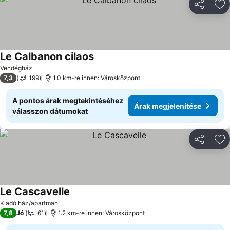
Megosztá
Ho
Le Calbanon cilaos
Árak megjelenítése
Vendégház
7,3
199
1.0 km-re innen: Városközpont
A pontos árak megtekintéséhez
Árak megjelenítése
válasszon dátumokat
Megosztá
Ho
Le Cascavelle
Árak megjelenítése
Kiadó ház/apartman
7,8
Jó
61
1.2 km-re innen: Városközpont