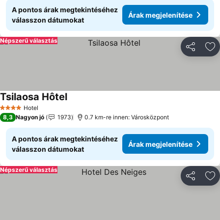
A pontos árak megtekintéséhez
Árak megjelenítése
válasszon dátumokat
Népszerű választás
Megosztá
Ho
Tsilaosa Hôtel
Árak megjelenítése
Hotel
4 Kategória
8,3
Nagyon jó
1973
0.7 km-re innen: Városközpont
A pontos árak megtekintéséhez
Árak megjelenítése
válasszon dátumokat
Népszerű választás
Megosztá
Ho