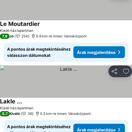
Le Moutardier
Árak megjelenítése
Kiadó ház/apartman
7,8
Jó
254
0.9 km-re innen: Városközpont
A pontos árak megtekintéséhez
Árak megjelenítése
válasszon dátumokat
Megosztá
Ho
Lakle ...
Árak megjelenítése
Kiadó ház/apartman
8,7
Kiváló
36
0.5 km-re innen: Városközpont
A pontos árak megtekintéséhez
Árak megjelenítése