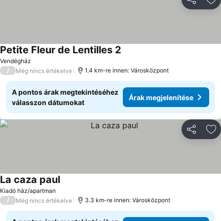
Megosztá
Ho
Petite Fleur de Lentilles 2
Árak megjelenítése
Vendégház
/
1.4 km-re innen: Városközpont
Még nincs értékelve
A pontos árak megtekintéséhez
Árak megjelenítése
válasszon dátumokat
Megosztá
Ho
La caza paul
Árak megjelenítése
Kiadó ház/apartman
/
3.3 km-re innen: Városközpont
Még nincs értékelve