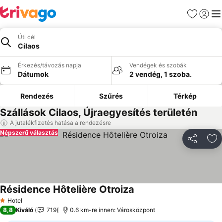
Kedvencek
Bejelen
Me
Úti cél
Cilaos
Érkezés/távozás napja
Vendégek és szobák
Dátumok
2 vendég, 1 szoba.
Rendezés
Szűrés
Térkép
Szállások Cilaos, Újraegyesítés területén
A jutalékfizetés hatása a rendezésre
Népszerű választás
Megosztá
Ho
Résidence Hôtelière Otroiza
Árak megjelenítése
Hotel
1 Kategória
8,8
Kiváló
719
0.6 km-re innen: Városközpont