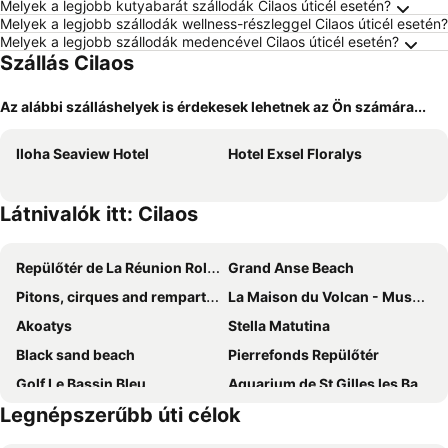
Melyek a legjobb kutyabarát szállodák Cilaos úticél esetén?
Melyek a legjobb szállodák wellness-részleggel Cilaos úticél esetén?
Melyek a legjobb szállodák medencével Cilaos úticél esetén?
Szállás Cilaos
Az alábbi szálláshelyek is érdekesek lehetnek az Ön számára...
Iloha Seaview Hotel
Hotel Exsel Floralys
Látnivalók itt: Cilaos
Repülőtér de La Réunion Roland Garros
Grand Anse Beach
Pitons, cirques and remparts of Reunion Island
La Maison du Volcan - Museum de La Fournaise
Akoatys
Stella Matutina
Black sand beach
Pierrefonds Repülőtér
Golf Le Bassin Bleu
Aquarium de St Gilles les Bains
Legnépszerűbb úti célok
Plage des Roches noires
La Vanilleraie
Le Jardin d'Eden
Suspension Bridge East River