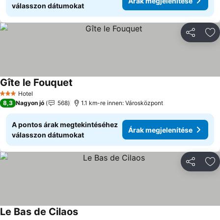
Árak megjelenítése
válasszon dátumokat
Megosztá
Ho
Gîte le Fouquet
Árak megjelenítése
Hotel
3 Kategória
8,3
Nagyon jó
568
1.1 km-re innen: Városközpont
A pontos árak megtekintéséhez
Árak megjelenítése
válasszon dátumokat
Megosztá
Ho
Le Bas de Cilaos
Árak megjelenítése