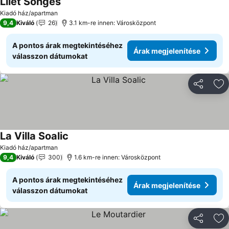
Lilet Songes
Árak megjelenítése
Kiadó ház/apartman
9,4
Kiváló
26
3.1 km-re innen: Városközpont
A pontos árak megtekintéséhez
Árak megjelenítése
válasszon dátumokat
Megosztá
Ho
La Villa Soalic
Árak megjelenítése
Kiadó ház/apartman
9,4
Kiváló
300
1.6 km-re innen: Városközpont
A pontos árak megtekintéséhez
Árak megjelenítése
válasszon dátumokat
Megosztá
Ho