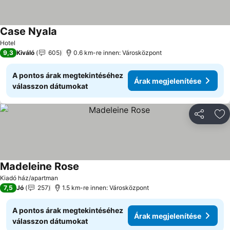
Case Nyala
Árak megjelenítése
Hotel
9,3
Kiváló
605
0.6 km-re innen: Városközpont
A pontos árak megtekintéséhez
Árak megjelenítése
válasszon dátumokat
Megosztá
Ho
Madeleine Rose
Árak megjelenítése
Kiadó ház/apartman
7,5
Jó
257
1.5 km-re innen: Városközpont
A pontos árak megtekintéséhez
Árak megjelenítése
válasszon dátumokat