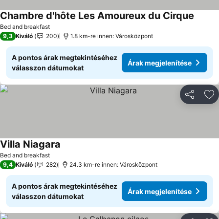
Chambre d'hôte Les Amoureux du Cirque
Árak m
Bed and breakfast
9,3
Kiváló
200
1.8 km-re innen: Városközpont
A pontos árak megtekintéséhez
Árak megjelenítése
válasszon dátumokat
Megosztá
Ho
Villa Niagara
Árak megjelenítése
Bed and breakfast
9,4
Kiváló
282
24.3 km-re innen: Városközpont
A pontos árak megtekintéséhez
Árak megjelenítése
válasszon dátumokat