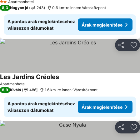
Apartmanhotel
2 Kategória
8,3
Nagyon jó
243
0.6 km-re innen: Városközpont
A pontos árak megtekintéséhez
Árak megjelenítése
válasszon dátumokat
Megosztá
Ho
Les Jardins Créoles
Árak megjelenítése
Apartmanhotel
8,9
Kiváló
486
1.6 km-re innen: Városközpont
A pontos árak megtekintéséhez
Árak megjelenítése
válasszon dátumokat
Megosztá
Ho