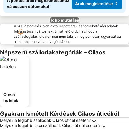
A pontos árak megtekintéséhez
Árak megjelenítése
válasszon dátumokat
Több mutatása
A szállásfoglalási oldalaktól kapott árak és foglalhatósági adatok
folyamatosan változnak. Emiatt előfordulhat, hogy a
szállásfoglalási oldalon már nem találja meg pontosan ugyanazt az
ajánlatot, amelyet a trivagón látott.
Népszerű szállodakategóriák – Cilaos
Olcsó
hotelek
Gyakran Ismételt Kérdések Cilaos úticélról
Melyek a legjobb szállodák Cilaos úticél esetén?
Melyek a legjobb luxusszállodák Cilaos úticél esetén?