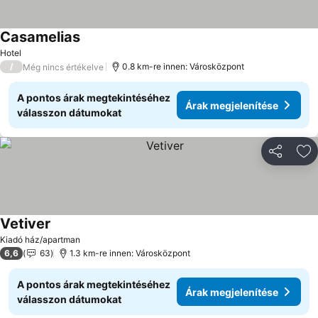
Casamelias
Árak megjelenítése
Hotel
/
0.8 km-re innen: Városközpont
Még nincs értékelve
A pontos árak megtekintéséhez
Árak megjelenítése
válasszon dátumokat
Megosztá
Ho
Vetiver
Árak megjelenítése
Kiadó ház/apartman
6,6
63
1.3 km-re innen: Városközpont
A pontos árak megtekintéséhez
Árak megjelenítése
válasszon dátumokat