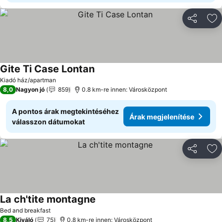
Megosztá
Ho
Gite Ti Case Lontan
Árak megjelenítése
Kiadó ház/apartman
8,0
Nagyon jó
859
0.8 km-re innen: Városközpont
A pontos árak megtekintéséhez
Árak megjelenítése
válasszon dátumokat
Megosztá
Ho
La ch'tite montagne
Árak megjelenítése
Bed and breakfast
8,5
Kiváló
75
0.8 km-re innen: Városközpont