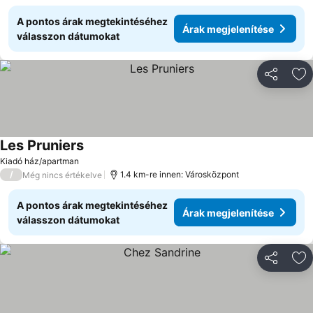
A pontos árak megtekintéséhez
Árak megjelenítése
válasszon dátumokat
Megosztá
Ho
Les Pruniers
Árak megjelenítése
Kiadó ház/apartman
/
1.4 km-re innen: Városközpont
Még nincs értékelve
A pontos árak megtekintéséhez
Árak megjelenítése
válasszon dátumokat
Megosztá
Ho