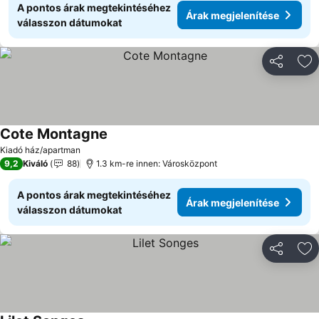
A pontos árak megtekintéséhez
Árak megjelenítése
válasszon dátumokat
Megosztá
Ho
Cote Montagne
Árak megjelenítése
Kiadó ház/apartman
9,2
Kiváló
88
1.3 km-re innen: Városközpont
A pontos árak megtekintéséhez
Árak megjelenítése
válasszon dátumokat
Megosztá
Ho