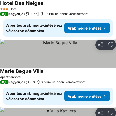
Hotel Des Neiges
Árak megjelenítése
Hotel
3 Kategória
8,1
Nagyon jó
2155
1.3 km-re innen: Városközpont
A pontos árak megtekintéséhez
Árak megjelenítése
válasszon dátumokat
Megosztá
Ho
Marie Begue Villa
Árak megjelenítése
Apartmanhotel
8,1
Nagyon jó
67
3.5 km-re innen: Városközpont
A pontos árak megtekintéséhez
Árak megjelenítése
válasszon dátumokat
Megosztá
Ho