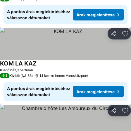
A pontos árak megtekintéséhez
Árak megjelenítése
válasszon dátumokat
Megosztá
Ho
KOM LA KAZ
Árak megjelenítése
Kiadó ház/apartman
9,1
Kiváló
86
1.1 km-re innen: Városközpont
A pontos árak megtekintéséhez
Árak megjelenítése
válasszon dátumokat
Megosztá
Ho