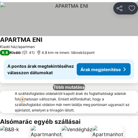
Megosztá
Ho
APARTMA ENI
Árak megjelenítése
Kiadó ház/apartman
9,8
Kiváló
41
4.8 km-re innen: Városközpont
A pontos árak megtekintéséhez
Árak megjelenítése
válasszon dátumokat
Több mutatása
A szállásfoglalási oldalaktól kapott árak és foglalhatósági adatok
folyamatosan változnak. Emiatt előfordulhat, hogy a
szállásfoglalási oldalon már nem találja meg pontosan ugyanazt az
ajánlatot, amelyet a trivagón látott.
Alsómarác egyéb szállásai