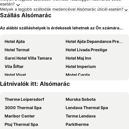
esetén?
Melyek a legjobb szállodák medencével Alsómarác úticél esetén?
Szállás Alsómarác
Az alábbi szálláshelyek is érdekesek lehetnek az Ön számára...
Hotel Ajda
Hotel Ajda Depandance Prekmurska Vas - Terme 3000 - Sava Hotels & Resorts
Hotel Termal
Hotel Livada Prestige
Garni Hotel Villa Tamara
Hotel Maj Inn
Vila Šiftar
Hotel Imperium
Hotel Vivat
Motel Carda
Látnivalók itt: Alsómarác
Hotel Belmur
Hotel Zvezda
hotel Diana
Hotel Strk
Therme Loipersdorf
Murska Sobota
Kosbor Panzió
Veleméri Vendégház
3000 Thermal Spa
Lendava Thermal Spa
Hotel Zeleni Gaj
Ginti Panzió és étterem
Maribor Center
Terme Lendava
Sun House Banovci
Apartments Sunrise Banovci
Ptuj Thermal Spa
Parktherme