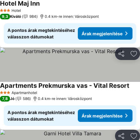
Hotel Maj Inn
Árak megjelenítése
Hotel
3 Kategória
9,3
Kiváló
984
0.4 km-re innen: Városközpont
A pontos árak megtekintéséhez
Árak megjelenítése
válasszon dátumokat
Megosztá
Ho
Apartments Prekmurska vas - Vital Resort
Árak
Apartmanhotel
3 Kategória
7,8
Jó
586
0.4 km-re innen: Városközpont
A pontos árak megtekintéséhez
Árak megjelenítése
válasszon dátumokat
Megosztá
Ho