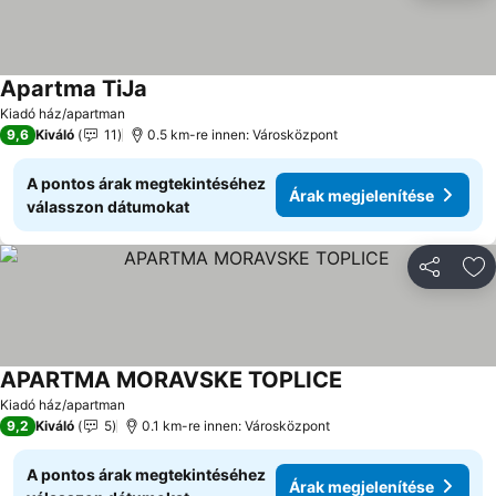
Apartma TiJa
Árak megjelenítése
Kiadó ház/apartman
9,6
Kiváló
11
0.5 km-re innen: Városközpont
A pontos árak megtekintéséhez
Árak megjelenítése
válasszon dátumokat
Megosztá
Ho
APARTMA MORAVSKE TOPLICE
Árak megjelenítés
Kiadó ház/apartman
9,2
Kiváló
5
0.1 km-re innen: Városközpont
A pontos árak megtekintéséhez
Árak megjelenítése