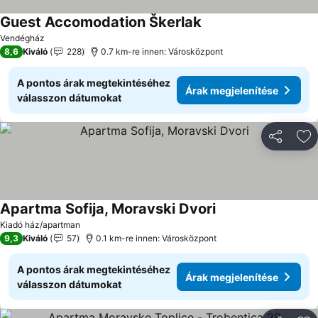
Guest Accomodation Škerlak
Árak megjelenítése
Vendégház
8,6
Kiváló
228
0.7 km-re innen: Városközpont
A pontos árak megtekintéséhez
Árak megjelenítése
válasszon dátumokat
Megosztá
Ho
Apartma Sofija, Moravski Dvori
Árak megjelenítése
Kiadó ház/apartman
9,3
Kiváló
57
0.1 km-re innen: Városközpont
A pontos árak megtekintéséhez
Árak megjelenítése
válasszon dátumokat