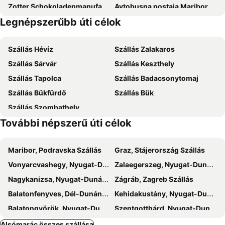
Zotter Schokoladenmanufaktur
Avtobusna postaja Maribor
Legnépszerűbb úti célok
Akvarij - terarij Maribor
Batthyány-kastély
Radvanje
Bukovniško jezero
Szállás Hévíz
Szállás Zalakaros
Termalni park Ptuj
Riegersburg
Szállás Sárvár
Szállás Keszthely
Glavni trg
Styrassic Park
Szállás Tapolca
Szállás Badacsonytomaj
Ptuj Castle and Regional Museum
Nova Vas
Szállás Bükfürdő
Szállás Bük
Beltinci
Zehnerhaus
Szállás Szombathely
Martinovanje v Ormožu
Lent
További népszerű úti célok
Festival Lent
Maribor, Podravska Szállás
Graz, Stájerország Szállás
Vonyarcvashegy, Nyugat-Dunántúl Szállás
Zalaegerszeg, Nyugat-Dunántúl Szállás
Nagykanizsa, Nyugat-Dunántúl Szállás
Zágráb, Zagreb Szállás
Balatonfenyves, Dél-Dunántúl Szállás
Kehidakustány, Nyugat-Dunántúl Szállás
Balatongyörök, Nyugat-Dunántúl Szállás
Szentgotthárd, Nyugat-Dunántúl Szállás
Balatonmáriafürdő, Dél-Dunántúl Szállás
Gyenesdiás, Nyugat-Dunántúl Szállás
Alsómarác összes szállása