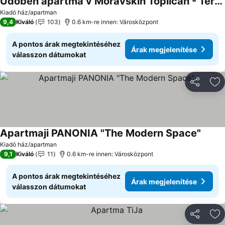
Udoben apartma v Moravskih Toplicah - Terme Vivat
Árak megjelenítése
Kiadó ház/apartman
9,4
Kiváló
103
0.6 km-re innen: Városközpont
A pontos árak megtekintéséhez
Árak megjelenítése
válasszon dátumokat
Megosztá
Ho
Apartmaji PANONIA "The Modern Space"
Árak m
Kiadó ház/apartman
9,1
Kiváló
11
0.6 km-re innen: Városközpont
A pontos árak megtekintéséhez
Árak megjelenítése
válasszon dátumokat
Megosztá
Ho