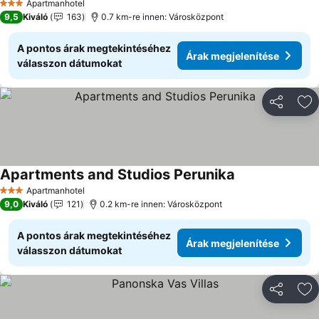
Apartmanhotel
3 Kategória
9,5
Kiváló
163
0.7 km-re innen: Városközpont
A pontos árak megtekintéséhez
Árak megjelenítése
válasszon dátumokat
Megosztá
Ho
Apartments and Studios Perunika
Árak megjelení
Apartmanhotel
3 Kategória
9,0
Kiváló
121
0.2 km-re innen: Városközpont
A pontos árak megtekintéséhez
Árak megjelenítése
válasszon dátumokat
Megosztá
Ho