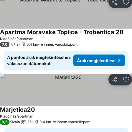
Megosztá
Ho
Apartma Moravske Toplice - Trobentica 28
Ára
Kiadó ház/apartman
7,0
8
0.4 km-re innen: Városközpont
A pontos árak megtekintéséhez
Árak megjelenítése
válasszon dátumokat
Megosztá
Ho
Marjetica20
Árak megjelenítése
Kiadó ház/apartman
9,6
Kiváló
15
0.4 km-re innen: Városközpont