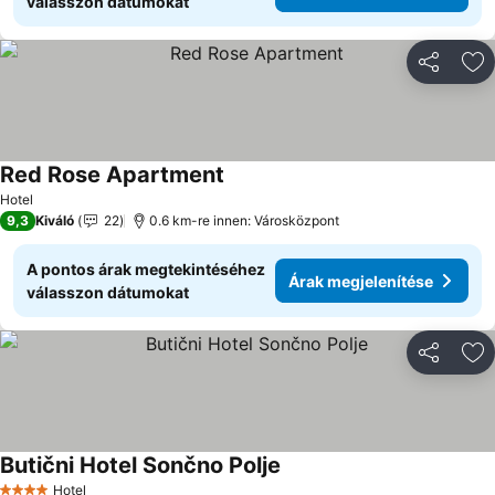
válasszon dátumokat
Megosztá
Ho
Red Rose Apartment
Árak megjelenítése
Hotel
9,3
Kiváló
22
0.6 km-re innen: Városközpont
A pontos árak megtekintéséhez
Árak megjelenítése
válasszon dátumokat
Megosztá
Ho
Butični Hotel Sončno Polje
Árak megjelenítése
Hotel