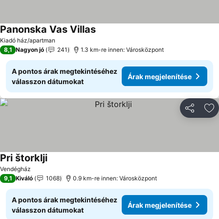
Panonska Vas Villas
Árak megjelenítése
Kiadó ház/apartman
8,1
Nagyon jó
241
1.3 km-re innen: Városközpont
A pontos árak megtekintéséhez
Árak megjelenítése
válasszon dátumokat
Megosztá
Ho
Pri štorklji
Árak megjelenítése
Vendégház
9,1
Kiváló
1068
0.9 km-re innen: Városközpont
A pontos árak megtekintéséhez
Árak megjelenítése
válasszon dátumokat