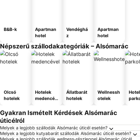
B&B-k
Apartman
Vendéghá
Apartman
hotel
z
hotel
Népszerű szállodakategóriák – Alsómarác
Olcsó
Hotelek
Állatbarát
Wellnessh
Hote
hotelek
medencév
hotelek
otelek
park
el
Gyakran Ismételt Kérdések Alsómarác
úticélról
Melyek a legjobb szállodák Alsómarác úticél esetén?
Melyek a legjobb kutyabarát szállodák Alsómarác úticél esetén?
Melyek a legjobb szállodák wellness-részleggel Alsómarác úticél