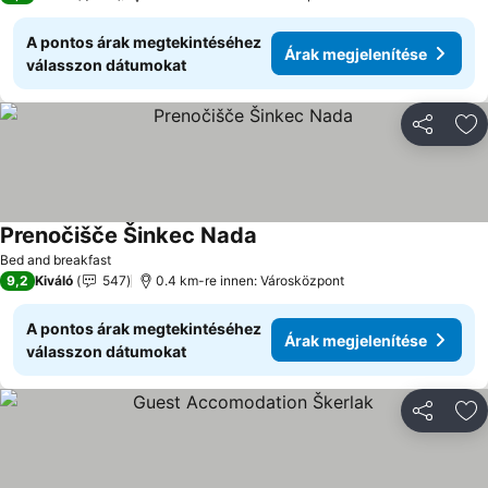
A pontos árak megtekintéséhez
Árak megjelenítése
válasszon dátumokat
Megosztá
Ho
Prenočišče Šinkec Nada
Árak megjelenítése
Bed and breakfast
9,2
Kiváló
547
0.4 km-re innen: Városközpont
A pontos árak megtekintéséhez
Árak megjelenítése
válasszon dátumokat
Megosztá
Ho