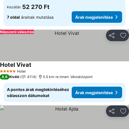
52 270 Ft
Kezdőár:
7 oldal
árainak mutatása
Árak megjelenítése
Népszerű választás
Megosztá
Ho
Hotel Vivat
Árak megjelenítése
Hotel
5 Kategória
8,6
Kiváló
4114
0.5 km-re innen: Városközpont
A pontos árak megtekintéséhez
Árak megjelenítése
válasszon dátumokat
Megosztá
Ho