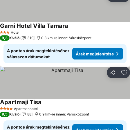
Garni Hotel Villa Tamara
Árak megjelenítése
Hotel
3 Kategória
9,3
Kiváló
319
0.3 km-re innen: Városközpont
A pontos árak megtekintéséhez
Árak megjelenítése
válasszon dátumokat
Megosztá
Ho
Apartmaji Tisa
Árak megjelenítése
Apartmanhotel
4 Kategória
9,5
Kiváló
88
0.9 km-re innen: Városközpont
A pontos árak megtekintéséhez