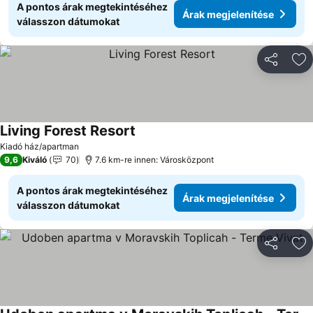
A pontos árak megtekintéséhez
Árak megjelenítése
válasszon dátumokat
Megosztá
Ho
Living Forest Resort
Árak megjelenítése
Kiadó ház/apartman
9,6
Kiváló
70
7.6 km-re innen: Városközpont
A pontos árak megtekintéséhez
Árak megjelenítése
válasszon dátumokat
Megosztá
Ho