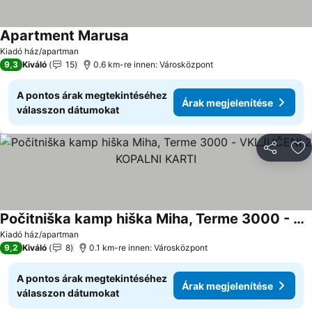
Apartment Marusa
Árak megjelenítése
Kiadó ház/apartman
9,3
Kiváló
15
0.6 km-re innen: Városközpont
A pontos árak megtekintéséhez
Árak megjelenítése
válasszon dátumokat
Megosztá
Ho
Počitniška kamp hiška Miha, Terme 3000 - VKLJUČENI 2 KOPALNI KARTI
Árak megjelenítése
Kiadó ház/apartman
9,2
Kiváló
8
0.1 km-re innen: Városközpont
A pontos árak megtekintéséhez
Árak megjelenítése
válasszon dátumokat