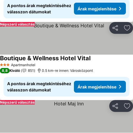
A pontos árak megtekintéséhez
Árak megjelenítése
válasszon dátumokat
Népszerű választás
Megosztá
Ho
Boutique & Wellness Hotel Vital
Árak megjelenítése
Apartmanhotel
3 Kategória
8,8
Kiváló
851
0.5 km-re innen: Városközpont
A pontos árak megtekintéséhez
Árak megjelenítése
válasszon dátumokat
Népszerű választás
Megosztá
Ho