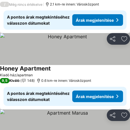
4 Kategória
/
2.1 km-re innen: Városközpont
Még nincs értékelve
A pontos árak megtekintéséhez
Árak megjelenítése
válasszon dátumokat
Megosztá
Ho
Honey Apartment
Árak megjelenítése
Kiadó ház/apartman
9,5
Kiváló
148
0.6 km-re innen: Városközpont
A pontos árak megtekintéséhez
Árak megjelenítése
válasszon dátumokat
Megosztá
Ho