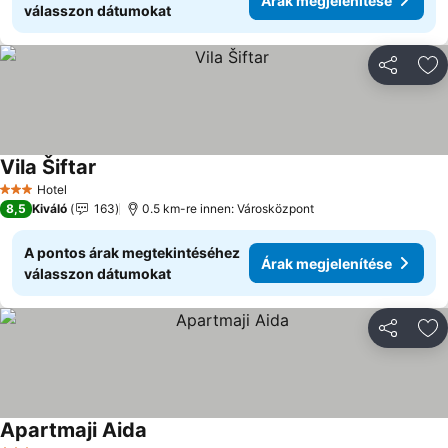
Árak megjelenítése
válasszon dátumokat
Megosztá
Ho
Vila Šiftar
Árak megjelenítése
Hotel
3 Kategória
8,5
Kiváló
163
0.5 km-re innen: Városközpont
A pontos árak megtekintéséhez
Árak megjelenítése
válasszon dátumokat
Megosztá
Ho
Apartmaji Aida
Árak megjelenítése