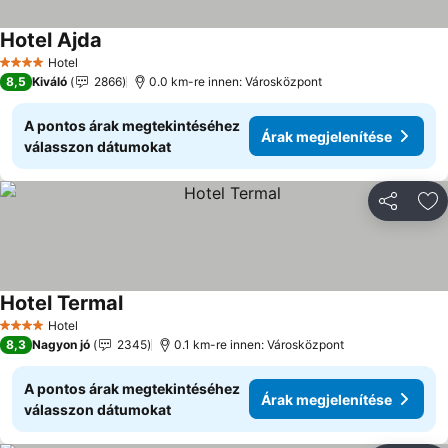
Hotel Ajda
Árak megjelenítése
Hotel
4 Kategória
8,5
Kiváló
2866
0.0 km-re innen: Városközpont
A pontos árak megtekintéséhez
Árak megjelenítése
válasszon dátumokat
Megosztá
Ho
Hotel Termal
Árak megjelenítése
Hotel
4 Kategória
8,3
Nagyon jó
2345
0.1 km-re innen: Városközpont
A pontos árak megtekintéséhez
Árak megjelenítése
válasszon dátumokat