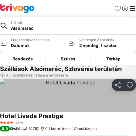
Kedvencek
Bejelen
Me
Úti cél
Alsómarác
Érkezés/távozás napja
Vendégek és szobák
Dátumok
2 vendég, 1 szoba.
Rendezés
Szűrés
Térkép
Szállások Alsómarác, Szlovénia területén
A jutalékfizetés hatása a rendezésre
Megosztá
Ho
Hotel Livada Prestige
Árak megjelenítése
Hotel
4 Kategória
8,9
Kiváló
3179
0.1 km-re innen: Városközpont