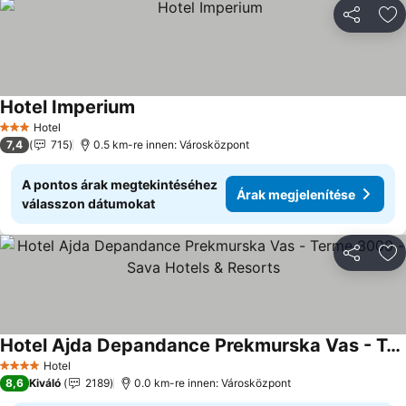
Megosztá
Ho
Hotel Imperium
Árak megjelenítése
Hotel
3 Kategória
7,4
715
0.5 km-re innen: Városközpont
A pontos árak megtekintéséhez
Árak megjelenítése
válasszon dátumokat
Megosztá
Ho
Hotel Ajda Depandance Prekmurska Vas - Terme 3000 - Sava Hotels & Resorts
Árak megjelenítése
Hotel
4 Kategória
8,6
Kiváló
2189
0.0 km-re innen: Városközpont