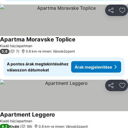
Megosztá
Ho
Apartma Moravske Toplice
Árak megjelenítése
Kiadó ház/apartman
5,8
7
0.6 km-re innen: Városközpont
A pontos árak megtekintéséhez
Árak megjelenítése
válasszon dátumokat
Megosztá
Ho
Apartment Leggero
Árak megjelenítése
Kiadó ház/apartman
9,2
Kiváló
99
0.6 km-re innen: Városközpont