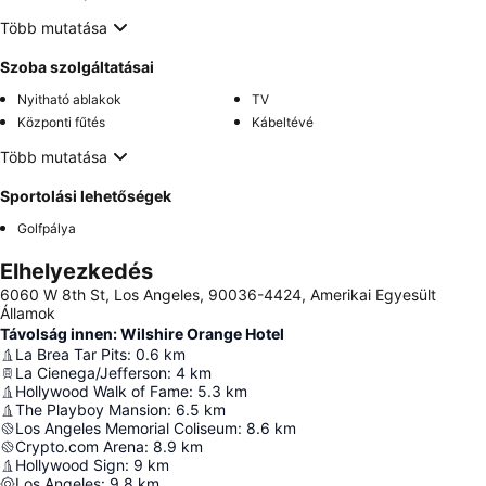
Több mutatása
Szoba szolgáltatásai
Nyitható ablakok
TV
Központi fűtés
Kábeltévé
Több mutatása
Sportolási lehetőségek
Golfpálya
Elhelyezkedés
6060 W 8th St, Los Angeles, 90036-4424, Amerikai Egyesült
Államok
Távolság innen: Wilshire Orange Hotel
La Brea Tar Pits
:
0.6
km
La Cienega/Jefferson
:
4
km
Hollywood Walk of Fame
:
5.3
km
The Playboy Mansion
:
6.5
km
Los Angeles Memorial Coliseum
:
8.6
km
Crypto.com Arena
:
8.9
km
Hollywood Sign
:
9
km
Los Angeles
:
9.8
km