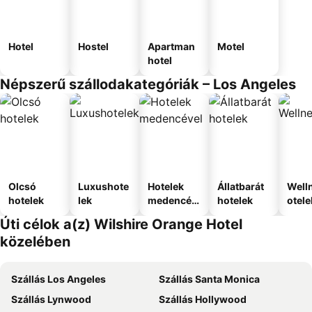
Hotel
Hostel
Apartman
Motel
hotel
Népszerű szállodakategóriák – Los Angeles
Olcsó
Luxushote
Hotelek
Állatbarát
Well
hotelek
lek
medencév
hotelek
otele
el
Úti célok a(z) Wilshire Orange Hotel
közelében
Szállás Los Angeles
Szállás Santa Monica
Szállás Lynwood
Szállás Hollywood