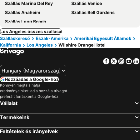
Szállás Marina Del Rey
Szállás Venice
Szállás Anaheim
Szállás Bell Gardens
Szállás Long Beach
Los Angeles összes szállása
Szálláskereső
Észak-Amerika
Amerikai Egyesült Államok
Kalifornia
Los Angeles
Wilshire Orange Hotel
Facebook
Twitter
Insta
Yo
Hozzáadás a Google-hoz
Könnyen megtalálhatja
eredményeinket: adja hozzá a trivagót
preferált forrásként a Google-höz.
Vállalat
Termékeink
Feltételek és irányelvek