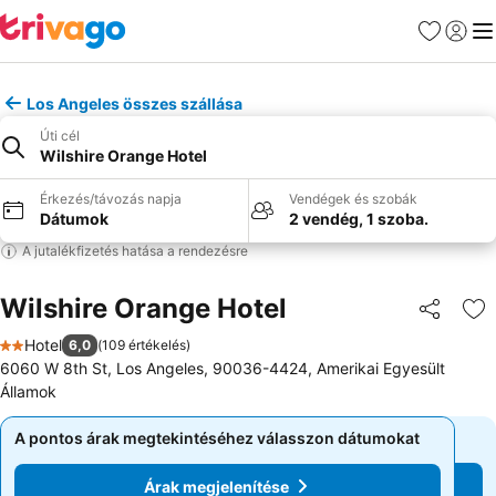
Kedvencek
Bejelen
Me
Los Angeles összes szállása
Úti cél
Wilshire Orange Hotel
Érkezés/távozás napja
Vendégek és szobák
Dátumok
2 vendég, 1 szoba.
A jutalékfizetés hatása a rendezésre
Wilshire Orange Hotel
Megosztá
Ho
Hotel
6,0
(
109 értékelés
)
2 Kategória
6060 W 8th St, Los Angeles, 90036-4424, Amerikai Egyesült
Államok
A pontos árak megtekintéséhez válasszon dátumokat
A pontos árak megtekintéséhez válasszon dátumokat
Árak megjelenítése
Árak megjelenítése