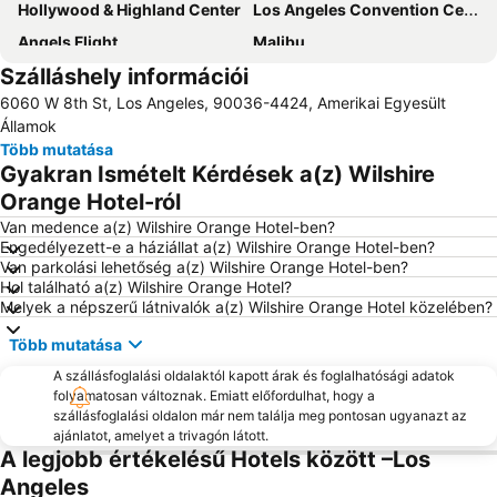
Hollywood & Highland Center
Los Angeles Convention Center
Angels Flight
Malibu
Szálláshely információi
Pier
6060 W 8th St, Los Angeles, 90036-4424, Amerikai Egyesült
Államok
Több mutatása
Gyakran Ismételt Kérdések a(z) Wilshire
Orange Hotel-ról
Van medence a(z) Wilshire Orange Hotel-ben?
Engedélyezett-e a háziállat a(z) Wilshire Orange Hotel-ben?
Van parkolási lehetőség a(z) Wilshire Orange Hotel-ben?
Hol található a(z) Wilshire Orange Hotel?
Melyek a népszerű látnivalók a(z) Wilshire Orange Hotel közelében?
Több mutatása
A szállásfoglalási oldalaktól kapott árak és foglalhatósági adatok
folyamatosan változnak. Emiatt előfordulhat, hogy a
szállásfoglalási oldalon már nem találja meg pontosan ugyanazt az
ajánlatot, amelyet a trivagón látott.
A legjobb értékelésű Hotels között –Los
Angeles