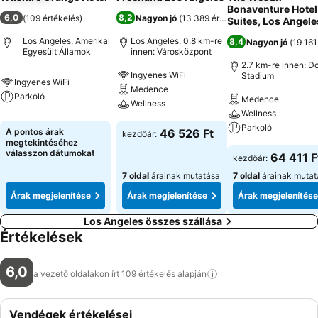
Bonaventure Hotel
6,0
8,2
(
109 értékelés
)
Nagyon jó
(
13 389 értékelés
)
Suites, Los Angele
Los Angeles, Amerikai
Los Angeles, 0.8 km-re
8,4
Nagyon jó
(
19 161
Egyesült Államok
innen: Városközpont
2.7 km-re innen: D
Ingyenes WiFi
Stadium
Ingyenes WiFi
Medence
Parkoló
Medence
Wellness
Wellness
Parkoló
A pontos árak
46 526 Ft
kezdőár:
megtekintéséhez
válasszon dátumokat
64 411 F
kezdőár:
7 oldal
árainak mutatása
7 oldal
árainak mutat
Árak megjelenítése
Árak megjelenítése
Árak megjelenítése
Los Angeles összes szállása
Értékelések
6,0
a vezető oldalakon írt 109 értékelés
alapján
Vendégek értékelései