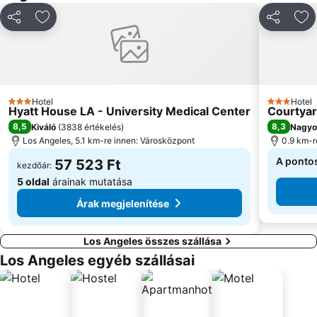
Megosztás
Hozzáadás a kedvencekhez
Megosztá
Ho
Hotel
Hotel
3 Kategória
3 Kategóri
Hyatt House LA - University Medical Center
Courtyar
8,5
8,3
Kiváló
(
3838 értékelés
)
Nagyo
Los Angeles, 5.1 km-re innen: Városközpont
0.9 km-r
A ponto
57 523 Ft
kezdőár:
5 oldal
árainak mutatása
Árak megjelenítése
Los Angeles összes szállása
Los Angeles egyéb szállásai