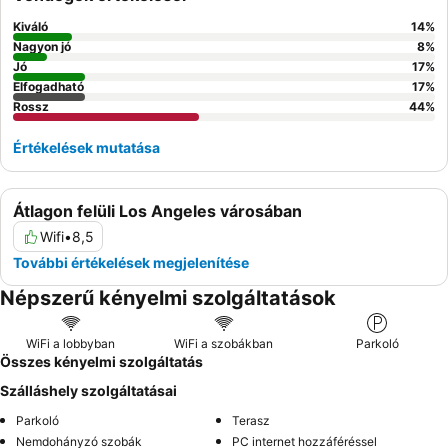
Kiváló
14
%
Nagyon jó
8
%
Jó
17
%
Elfogadható
17
%
Rossz
44
%
Értékelések mutatása
Átlagon felüli Los Angeles városában
Wifi
•
8,5
További értékelések megjelenítése
Népszerű kényelmi szolgáltatások
WiFi a lobbyban
WiFi a szobákban
Parkoló
Összes kényelmi szolgáltatás
Szálláshely szolgáltatásai
Parkoló
Terasz
Nemdohányzó szobák
PC internet hozzáféréssel