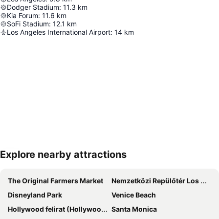
Dodger Stadium
:
11.3
km
Kia Forum
:
11.6
km
SoFi Stadium
:
12.1
km
Los Angeles International Airport
:
14
km
Explore nearby attractions
Nagy méretű térkép
The Original Farmers Market
Nemzetközi Repülőtér Los Angeles
Disneyland Park
Venice Beach
Hollywood felirat (Hollywood sign)
Santa Monica