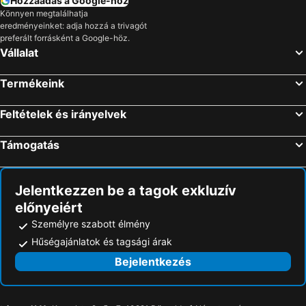
Hozzáadás a Google-hoz
Könnyen megtalálhatja
eredményeinket: adja hozzá a trivagót
preferált forrásként a Google-höz.
Vállalat
Termékeink
Feltételek és irányelvek
Támogatás
Jelentkezzen be a tagok exkluzív
előnyeiért
Személyre szabott élmény
Hűségajánlatok és tagsági árak
Bejelentkezés