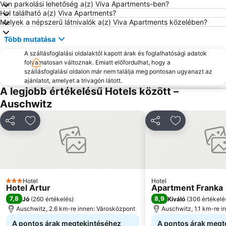
Van parkolási lehetőség a(z) Viva Apartments-ben?
Hol található a(z) Viva Apartments?
Melyek a népszerű látnivalók a(z) Viva Apartments közelében?
Több mutatása
A szállásfoglalási oldalaktól kapott árak és foglalhatósági adatok
folyamatosan változnak. Emiatt előfordulhat, hogy a
szállásfoglalási oldalon már nem találja meg pontosan ugyanazt az
ajánlatot, amelyet a trivagón látott.
A legjobb értékelésű Hotels között –
Auschwitz
Megosztás
Hozzáadás a kedvencekhez
Megosztás
Hozzáadás a
Hotel
Hotel
3 Kategória
Hotel Artur
Apartment Franka
7,8
8,9
Jó
(
260 értékelés
)
Kiváló
(
306 értékelé
Auschwitz, 2.6 km-re innen: Városközpont
Auschwitz, 1.1 km-re i
A pontos árak megtekintéséhez
A pontos árak megt