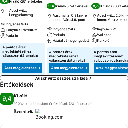
9,4
Kiváló
(
281 értékelés
)
9,4
8,8
Kiváló
(
4547 értékelés
)
Kiváló
(
3600 ért
Auschwitz,
Lengyelország
Auschwitz, 0.9 km-re
Auschwitz, 2.5 km-
innen: Városközpont
innen: Városközpon
Ingyenes WiFi
Ingyenes WiFi
Ingyenes WiFi
Konyha / Főzőfülke
Parkoló
Wellness
Parkoló
Háziállat megengedett
Parkoló
A pontos árak
megtekintéséhez
A pontos árak
A pontos árak
válasszon dátumokat
megtekintéséhez
megtekintéséhez
válasszon dátumokat
válasszon dátumoka
Árak megjelenítése
Árak megjelenítése
Árak megjelenítése
Auschwitz összes szállása
Értékelések
Kiváló
9,4
100%-ban hitelesített értékelések (281 értékelés)
Üzemelteti: