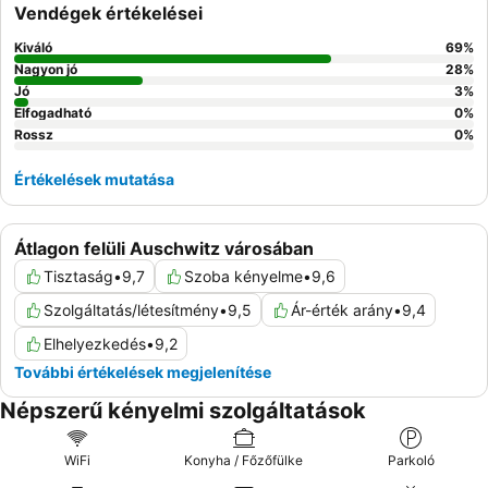
Vendégek értékelései
Kiváló
69
%
Nagyon jó
28
%
Jó
3
%
Elfogadható
0
%
Rossz
0
%
Értékelések mutatása
Átlagon felüli Auschwitz városában
Tisztaság
•
9,7
Szoba kényelme
•
9,6
Szolgáltatás/létesítmény
•
9,5
Ár-érték arány
•
9,4
Elhelyezkedés
•
9,2
További értékelések megjelenítése
Népszerű kényelmi szolgáltatások
WiFi
Konyha / Főzőfülke
Parkoló