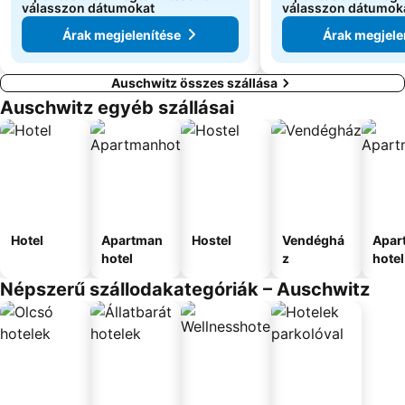
válasszon dátumokat
válasszon dátumok
Árak megjelenítése
Árak megjele
Auschwitz összes szállása
Auschwitz egyéb szállásai
Hotel
Apartman
Hostel
Vendéghá
Apar
hotel
z
hotel
Népszerű szállodakategóriák – Auschwitz