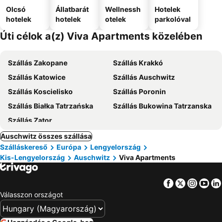
Olcsó
Állatbarát
Wellnessh
Hotelek
hotelek
hotelek
otelek
parkolóval
Úti célok a(z) Viva Apartments közelében
Szállás Zakopane
Szállás Krakkó
Szállás Katowice
Szállás Auschwitz
Szállás Koscielisko
Szállás Poronin
Szállás Białka Tatrzańska
Szállás Bukowina Tatrzanska
Szállás Zator
Auschwitz összes szállása
Szálláskereső
Európa
Lengyelország
Kis-Lengyelország
Auschwitz
Viva Apartments
Facebook
Twitter
Insta
Yo
Válasszon országot