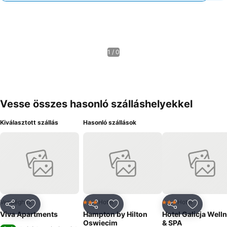
1 / 0
Vesse összes hasonló szálláshelyekkel
Kiválasztott szállás
Hasonló szállások
Vendégház
Hotel
Hotel
3 Kategória
3 Kategória
Megosztás
Hozzáadás a kedvencekhez
Megosztás
Hozzáadás a kedvencekhez
Megosztás
Hozzáad
Viva Apartments
Hampton by Hilton
Hotel Galicja Well
Oswiecim
& SPA