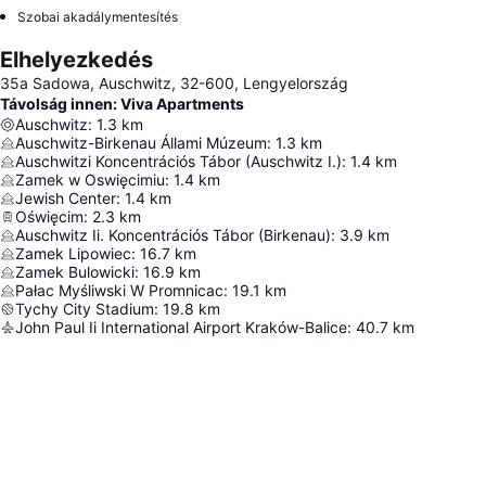
Szobai akadálymentesítés
Elhelyezkedés
35a Sadowa, Auschwitz, 32-600, Lengyelország
Távolság innen: Viva Apartments
Auschwitz
:
1.3
km
Auschwitz-Birkenau Állami Múzeum
:
1.3
km
Auschwitzi Koncentrációs Tábor (Auschwitz I.)
:
1.4
km
Zamek w Oswięcimiu
:
1.4
km
Jewish Center
:
1.4
km
Oświęcim
:
2.3
km
Auschwitz Ii. Koncentrációs Tábor (Birkenau)
:
3.9
km
Zamek Lipowiec
:
16.7
km
Zamek Bulowicki
:
16.9
km
Pałac Myśliwski W Promnicac
:
19.1
km
Tychy City Stadium
:
19.8
km
John Paul Ii International Airport Kraków-Balice
:
40.7
km