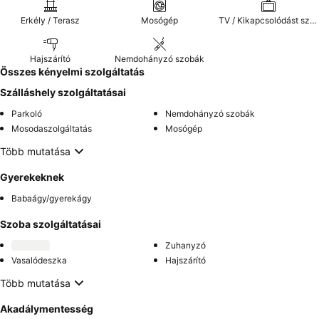
Erkély / Terasz
Mosógép
TV / Kikapcsolódást szolgáló extrák
Hajszárító
Nemdohányzó szobák
Összes kényelmi szolgáltatás
Szálláshely szolgáltatásai
Parkoló
Nemdohányzó szobák
Mosodaszolgáltatás
Mosógép
Több mutatása
Gyerekeknek
Babaágy/gyerekágy
Szoba szolgáltatásai
Zuhanyzó
Vasalódeszka
Hajszárító
Több mutatása
Akadálymentesség