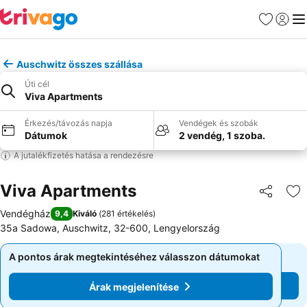
Kedvencek
Bejelen
Me
Auschwitz összes szállása
Úti cél
Viva Apartments
Érkezés/távozás napja
Vendégek és szobák
Dátumok
2 vendég, 1 szoba.
A jutalékfizetés hatása a rendezésre
Viva Apartments
Megosztá
Ho
Vendégház
9,4
Kiváló
(
281 értékelés
)
35a Sadowa, Auschwitz, 32-600, Lengyelország
A pontos árak megtekintéséhez válasszon dátumokat
A pontos árak megtekintéséhez válasszon dátumokat
Árak megjelenítése
Árak megjelenítése