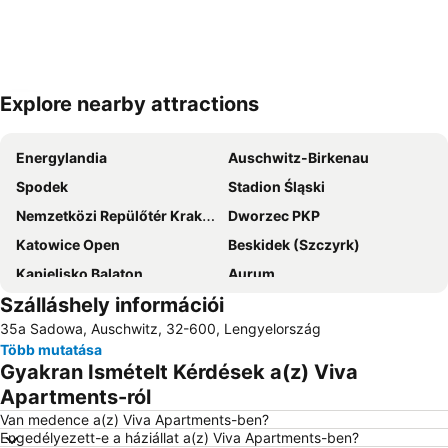
Explore nearby attractions
Nagy méretű térkép
Energylandia
Auschwitz-Birkenau
Spodek
Stadion Śląski
Nemzetközi Repülőtér Kraków Balice
Dworzec PKP
Katowice Open
Beskidek (Szczyrk)
Kąpielisko Balaton
Aurum
Szálláshely információi
Centrum Sportu i Rekreacji
35a Sadowa, Auschwitz, 32-600, Lengyelország
Több mutatása
Gyakran Ismételt Kérdések a(z) Viva
Apartments-ról
Van medence a(z) Viva Apartments-ben?
Engedélyezett-e a háziállat a(z) Viva Apartments-ben?