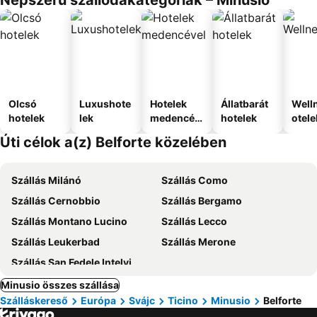
Népszerű szállodakategóriák – Minusio
Olcsó
Luxushote
Hotelek
Állatbarát
Well
hotelek
lek
medencév
hotelek
otele
el
Úti célok a(z) Belforte közelében
Szállás Milánó
Szállás Como
Szállás Cernobbio
Szállás Bergamo
Szállás Montano Lucino
Szállás Lecco
Szállás Leukerbad
Szállás Merone
Szállás San Fedele Intelvi
Minusio összes szállása
Szálláskereső
Európa
Svájc
Ticino
Minusio
Belforte