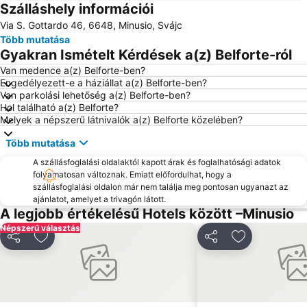
Szálláshely információi
Locarno Film Festival
Gandria
Via S. Gottardo 46, 6648, Minusio, Svájc
Lago di Varese
Passo del San Bernardino
Több mutatása
Lungolago
Gyakran Ismételt Kérdések a(z) Belforte-ról
Van medence a(z) Belforte-ben?
Engedélyezett-e a háziállat a(z) Belforte-ben?
Van parkolási lehetőség a(z) Belforte-ben?
Hol található a(z) Belforte?
Melyek a népszerű látnivalók a(z) Belforte közelében?
Több mutatása
A szállásfoglalási oldalaktól kapott árak és foglalhatósági adatok
folyamatosan változnak. Emiatt előfordulhat, hogy a
szállásfoglalási oldalon már nem találja meg pontosan ugyanazt az
ajánlatot, amelyet a trivagón látott.
A legjobb értékelésű Hotels között –Minusio
Népszerű választás
Megosztás
Hozzáadás a kedvencekhez
Megosztás
Hozzáadás a