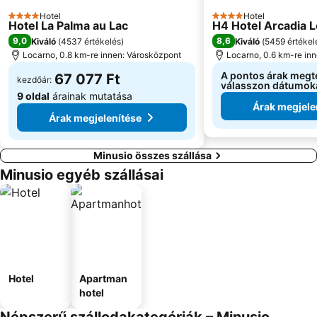
Hotel
Hotel
4 Kategória
4 Kategória
Hotel La Palma au Lac
H4 Hotel Arcadia 
9,0
8,6
Kiváló
(
4537 értékelés
)
Kiváló
(
5459 értékel
Locarno, 0.8 km-re innen: Városközpont
Locarno, 0.6 km-re in
A pontos árak megt
67 077 Ft
kezdőár:
válasszon dátumok
9 oldal
árainak mutatása
Árak megjele
Árak megjelenítése
Minusio összes szállása
Minusio egyéb szállásai
Hotel
Apartman
hotel