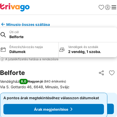
Kedvencek
Bejelen
Me
Minusio összes szállása
Úti cél
Belforte
Érkezés/távozás napja
Vendégek és szobák
Dátumok
2 vendég, 1 szoba.
A jutalékfizetés hatása a rendezésre
Belforte
Megosztá
Ho
Vendégház
8,0
Nagyon jó
(
840 értékelés
)
Via S. Gottardo 46, 6648, Minusio, Svájc
A pontos árak megtekintéséhez válasszon dátumokat
A pontos árak megtekintéséhez válasszon dátumokat
Árak megjelenítése
Árak megjelenítése