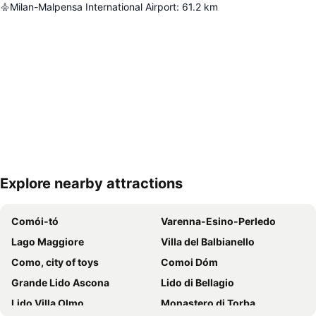
Milan-Malpensa International Airport
:
61.2
km
Explore nearby attractions
Nagy méretű térkép
Comói-tó
Varenna-Esino-Perledo
Lago Maggiore
Villa del Balbianello
Como, city of toys
Comoi Dóm
Grande Lido Ascona
Lido di Bellagio
Lido Villa Olmo
Monastero di Torba