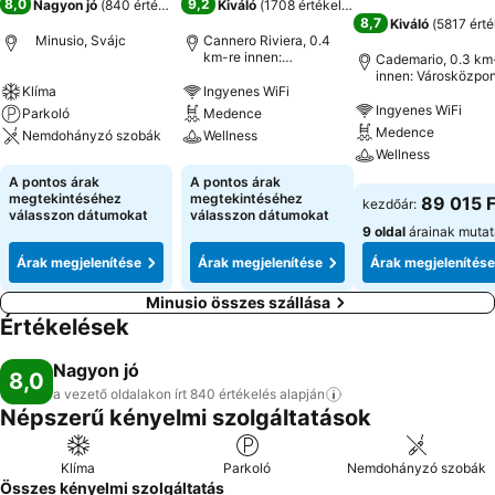
8,0
9,2
Nagyon jó
(
840 értékelés
)
Kiváló
(
1708 értékelés
)
8,7
Kiváló
(
5817 érté
Minusio, Svájc
Cannero Riviera, 0.4
km-re innen:
Cademario, 0.3 km
Városközpont
innen: Városközpon
Klíma
Ingyenes WiFi
Ingyenes WiFi
Parkoló
Medence
Medence
Nemdohányzó szobák
Wellness
Wellness
Árak megjelenítése
Árak megjelenítése
A pontos árak
A pontos árak
Árak megjeleníté
megtekintéséhez
megtekintéséhez
89 015 F
kezdőár:
válasszon dátumokat
válasszon dátumokat
9 oldal
árainak muta
Árak megjelenítése
Árak megjelenítése
Árak megjelenítése
Minusio összes szállása
Értékelések
Nagyon jó
8,0
a vezető oldalakon írt 840 értékelés
alapján
Népszerű kényelmi szolgáltatások
Klíma
Parkoló
Nemdohányzó szobák
Összes kényelmi szolgáltatás