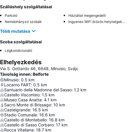
Szálláshely szolgáltatásai
Parkoló
Háziállat megengedett
Nemdohányzó szobák
Ingyenes WiFi (közös helyiségekben)
Több mutatása
Szoba szolgáltatásai
Légkondicionáló
Elhelyezkedés
Via S. Gottardo 46, 6648, Minusio, Svájc
Távolság innen: Belforte
Minusio
:
0.5
km
Locarno FART
:
0.5
km
Santuario della Madonna del Sasso
:
1.2
km
Castello Visconteo
:
1.5
km
Museo Casa Anatta
:
4.1
km
Sacro Monte di Brissago
:
10
km
Castelgrande
:
16.5
km
Stadio Comunale
:
16.6
km
Castello di Montebello
:
16.8
km
Castello di Sasso Corbaro
:
17
km
Rocca Vitaliana
:
18.7
km