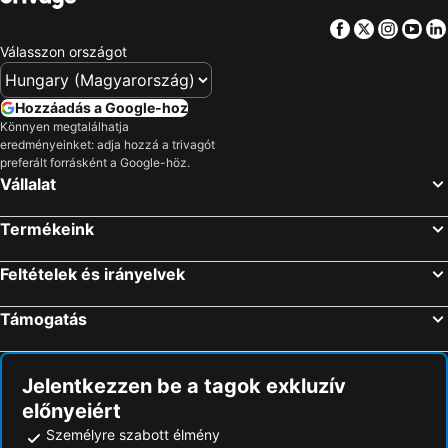
Facebook
Twitter
Insta
Yo
Válasszon országot
Hozzáadás a Google-hoz
Könnyen megtalálhatja
eredményeinket: adja hozzá a trivagót
preferált forrásként a Google-höz.
Vállalat
Termékeink
Feltételek és irányelvek
Támogatás
Jelentkezzen be a tagok exkluzív
előnyeiért
Személyre szabott élmény