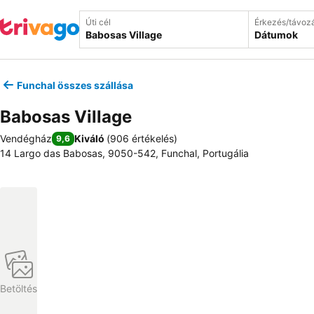
Úti cél
Érkezés/távoz
Dátumok
Funchal összes szállása
Babosas Village
Vendégház
Kiváló
(
906 értékelés
)
9,6
14 Largo das Babosas, 9050-542, Funchal, Portugália
Betöltés