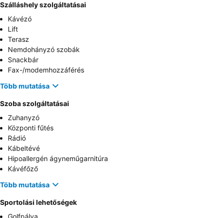
Szálláshely szolgáltatásai
Kávézó
Lift
Terasz
Nemdohányzó szobák
Snackbár
Fax-/modemhozzáférés
Több mutatása
Szoba szolgáltatásai
Zuhanyzó
Központi fűtés
Rádió
Kábeltévé
Hipoallergén ágyneműgarnitúra
Kávéfőző
Több mutatása
Sportolási lehetőségek
Golfpálya