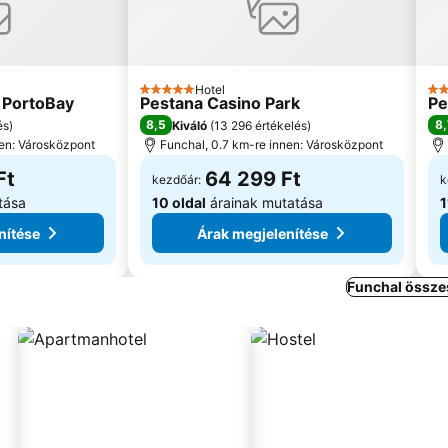
Hotel
5 Kategória
5 K
 PortoBay
Pestana Casino Park
Pe
8,5
8,
és
)
Kiváló
(
13 296 értékelés
)
nen: Városközpont
Funchal, 0.7 km-re innen: Városközpont
Ft
64 299 Ft
kezdőár:
k
tása
10 oldal
árainak mutatása
1
nítése
Árak megjelenítése
Funchal össze