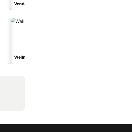
Vendégház
Apartmanhotel
Wellnesshotelek
Vízparti hotelek