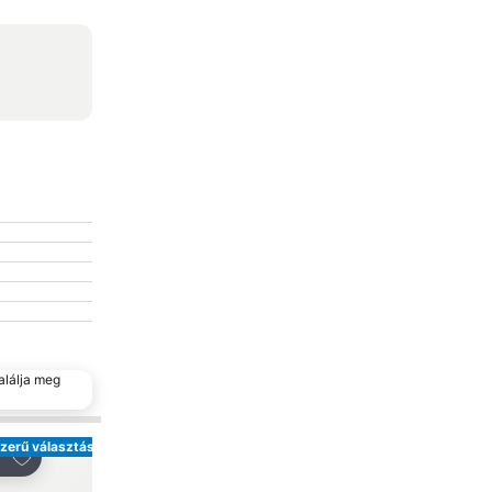
alálja meg
zerű választás
Hozzáadás a kedvencekhez
Hozzáadás a kedve
gosztás
Megosztás