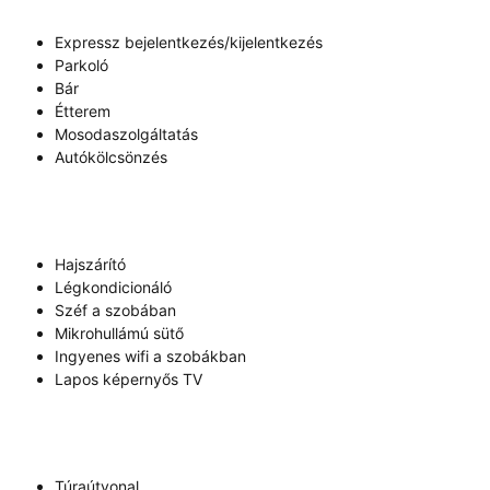
Expressz bejelentkezés/kijelentkezés
Parkoló
Bár
Étterem
Mosodaszolgáltatás
Autókölcsönzés
Hajszárító
Légkondicionáló
Széf a szobában
Mikrohullámú sütő
Ingyenes wifi a szobákban
Lapos képernyős TV
Túraútvonal