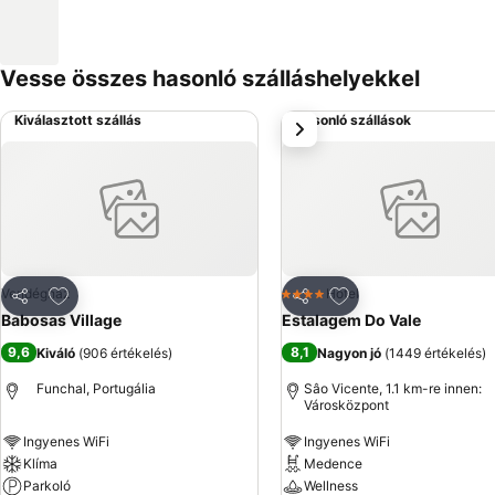
Vesse összes hasonló szálláshelyekkel
Kiválasztott szállás
Hasonló szállások
következő
Hozzáadás a kedvencekhez
Hozzáadás a kedve
Vendégház
Hotel
4 Kategória
Megosztás
Megosztás
Babosas Village
Estalagem Do Vale
9,6
8,1
Kiváló
(
906 értékelés
)
Nagyon jó
(
1449 értékelés
)
Funchal, Portugália
Sâo Vicente, 1.1 km-re innen:
Városközpont
Ingyenes WiFi
Ingyenes WiFi
Klíma
Medence
Parkoló
Wellness