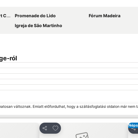
Nagy méretű térkép
naldo
Promenade do Lido
Fórum Madeira
Igreja de São Martinho
ge-ról
matosan változnak. Emiatt előfordulhat, hogy a szállásfoglalási oldalon már nem t
Néps
edvencekhez
Hozzáadás a kedvencekhez
Megosztás
Me