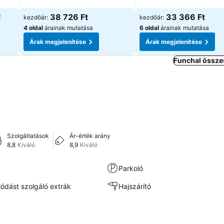
z
38 726 Ft
33 366 Ft
kezdőár:
kezdőár:
4 oldal
árainak mutatása
6 oldal
árainak mutatása
Árak megjelenítése
Árak megjelenítése
Funchal össze
Szolgáltatások
Ár-érték arány
8,8
Kiváló
8,9
Kiváló
Parkoló
lódást szolgáló extrák
Hajszárító