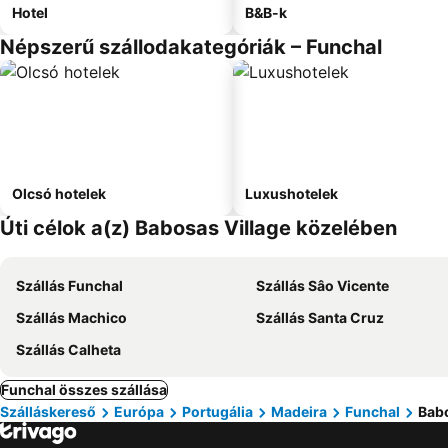
Hotel
B&B-k
Népszerű szállodakategóriák – Funchal
Olcsó hotelek
Luxushotelek
Úti célok a(z) Babosas Village közelében
Szállás Funchal
Szállás Sâo Vicente
Szállás Machico
Szállás Santa Cruz
Szállás Calheta
Funchal összes szállása
Szálláskereső
Európa
Portugália
Madeira
Funchal
Babo