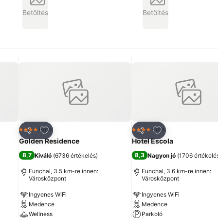
Betöltés
Betöltés
ncekhez
Hozzáadás a kedvencekhez
Hozzáadás a ked
Hotel
Hotel
4 Kategória
4 Kategória
Megosztás
Megosztás
Golden Residence
Hotel Escola
8,7
8,3
Kiváló
(
6736 értékelés
)
Nagyon jó
(
1706 értékelé
Funchal, 3.5 km-re innen:
Funchal, 3.6 km-re innen:
Városközpont
Városközpont
Ingyenes WiFi
Ingyenes WiFi
Medence
Medence
Wellness
Parkoló