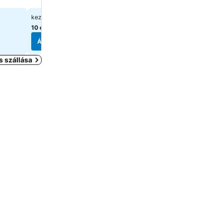
55 039 Ft
23 216 Ft
kezdőár:
kezdőár:
10 oldal
árainak mutatása
9 oldal
árainak mutatása
Árak megjelenítése
Árak megjelenítése
s szállása