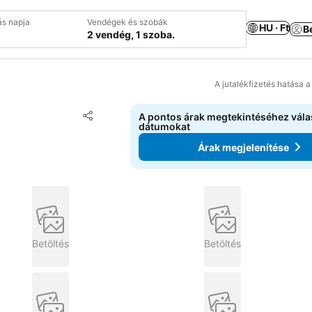
ás napja
Vendégek és szobák
HU · Ft
B
2 vendég, 1 szoba.
A jutalékfizetés hatása 
Hozzáadás a kedvencekhez
A pontos árak megtekintéséhez vál
Megosztás
dátumokat
Árak megjelenítése
Betöltés
Betöltés