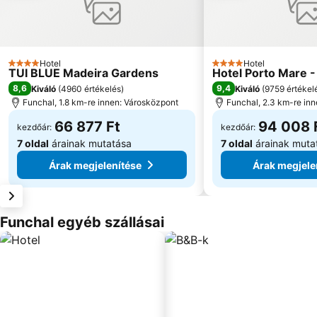
Hotel
Hotel
4 Kategória
4 Kategória
TUI BLUE Madeira Gardens
Hotel Porto Mare -
8,6
9,4
Kiváló
(
4960 értékelés
)
Kiváló
(
9759 értékel
Funchal, 1.8 km-re innen: Városközpont
Funchal, 2.3 km-re in
66 877 Ft
94 008 
kezdőár:
kezdőár:
7 oldal
árainak mutatása
7 oldal
árainak muta
Árak megjelenítése
Árak megjele
Funchal egyéb szállásai