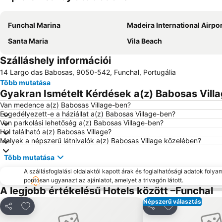
Funchal Marina
Madeira International Airport Cristiano Ro
Santa Maria
Vila Beach
Szálláshely információi
14 Largo das Babosas, 9050-542, Funchal, Portugália
Több mutatása
Gyakran Ismételt Kérdések a(z) Babosas Villa
Van medence a(z) Babosas Village-ben?
Engedélyezett-e a háziállat a(z) Babosas Village-ben?
Van parkolási lehetőség a(z) Babosas Village-ben?
Hol található a(z) Babosas Village?
Melyek a népszerű látnivalók a(z) Babosas Village közelében?
Több mutatása
A szállásfoglalási oldalaktól kapott árak és foglalhatósági adatok folya
pontosan ugyanazt az ajánlatot, amelyet a trivagón látott.
A legjobb értékelésű Hotels között –Funchal
Népszerű választás
Hozzáadás a kedvencekhez
Hozzáadás a k
Megosztás
Megosztás