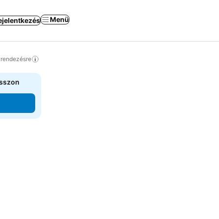
Menü
ejelentkezés
a rendezésre
asszon