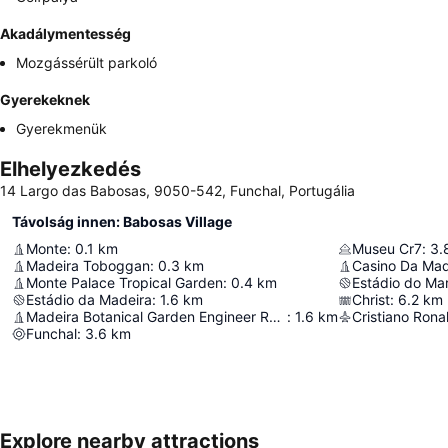
Akadálymentesség
Mozgássérült parkoló
Gyerekeknek
Gyerekmenük
Elhelyezkedés
14 Largo das Babosas, 9050-542, Funchal, Portugália
Távolság innen: Babosas Village
Monte
:
0.1
km
Museu Cr7
:
3.
Madeira Toboggan
:
0.3
km
Casino Da Mad
Monte Palace Tropical Garden
:
0.4
km
Estádio do Mar
Estádio da Madeira
:
1.6
km
Christ
:
6.2
km
Madeira Botanical Garden Engineer Rui Vieira
:
1.6
km
Cristiano Rona
Funchal
:
3.6
km
Explore nearby attractions