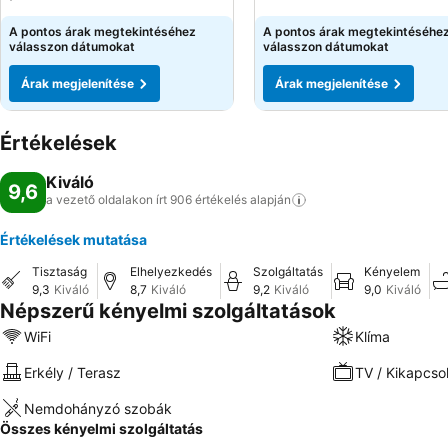
A pontos árak megtekintéséhez
A pontos árak megtekintéséhe
válasszon dátumokat
válasszon dátumokat
Árak megjelenítése
Árak megjelenítése
Értékelések
Kiváló
9,6
a vezető oldalakon írt 906 értékelés
alapján
Értékelések mutatása
Tisztaság
Elhelyezkedés
Szolgáltatás
Kényelem
9,3
Kiváló
8,7
Kiváló
9,2
Kiváló
9,0
Kiváló
Népszerű kényelmi szolgáltatások
WiFi
Klíma
Erkély / Terasz
TV / Kikapcso
Nemdohányzó szobák
Összes kényelmi szolgáltatás