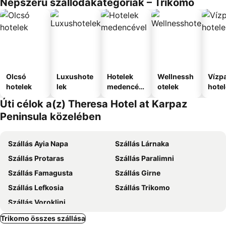
Népszerű szállodakategóriák – Trikomo
Olcsó
Luxushote
Hotelek
Wellnessh
Vízpa
hotelek
lek
medencév
otelek
hote
el
Úti célok a(z) Theresa Hotel at Karpaz
Peninsula közelében
Szállás Ayia Napa
Szállás Lárnaka
Szállás Protaras
Szállás Paralimni
Szállás Famagusta
Szállás Girne
Szállás Lefkosia
Szállás Trikomo
Szállás Voroklini
Trikomo összes szállása