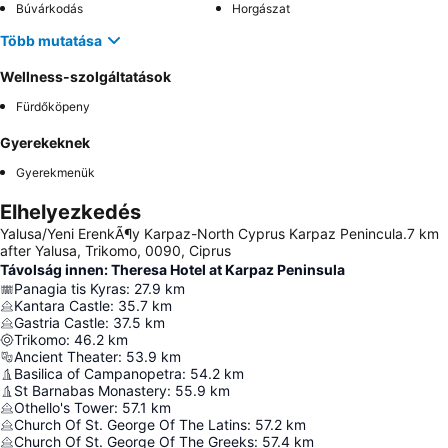
Búvárkodás
Horgászat
Több mutatása
Wellness-szolgáltatások
Fürdőköpeny
Gyerekeknek
Gyerekmenük
Elhelyezkedés
Yalusa/Yeni ErenkÃ¶y Karpaz-North Cyprus Karpaz Penincula.7 km
after Yalusa, Trikomo, 0090, Ciprus
Távolság innen: Theresa Hotel at Karpaz Peninsula
Panagia tis Kyras
:
27.9
km
Kantara Castle
:
35.7
km
Gastria Castle
:
37.5
km
Trikomo
:
46.2
km
Ancient Theater
:
53.9
km
Basilica of Campanopetra
:
54.2
km
St Barnabas Monastery
:
55.9
km
Othello's Tower
:
57.1
km
Church Of St. George Of The Latins
:
57.2
km
Church Of St. George Of The Greeks
:
57.4
km