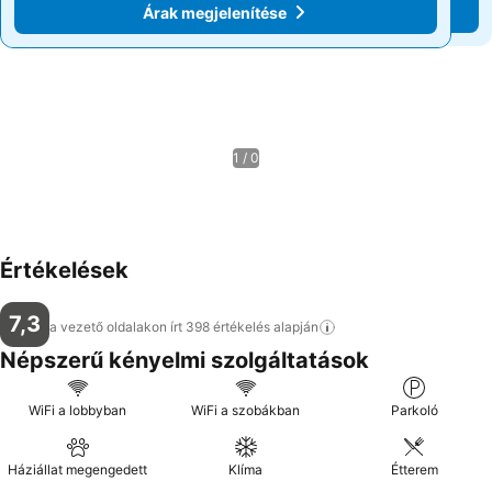
Árak megjelenítése
Árak megjelenítése
1 / 0
Értékelések
7,3
a vezető oldalakon írt 398 értékelés
alapján
Népszerű kényelmi szolgáltatások
WiFi a lobbyban
WiFi a szobákban
Parkoló
Háziállat megengedett
Klíma
Étterem