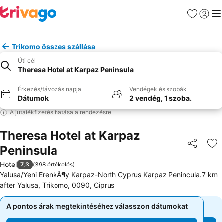
Kedvencek
Bejelen
Me
Trikomo összes szállása
Úti cél
Theresa Hotel at Karpaz Peninsula
Érkezés/távozás napja
Vendégek és szobák
Dátumok
2 vendég, 1 szoba.
A jutalékfizetés hatása a rendezésre
Theresa Hotel at Karpaz
Peninsula
Megosztá
Ho
Hotel
7,3
(
398 értékelés
)
Yalusa/Yeni ErenkÃ¶y Karpaz-North Cyprus Karpaz Penincula.7 km
after Yalusa, Trikomo, 0090, Ciprus
A pontos árak megtekintéséhez válasszon dátumokat
A pontos árak megtekintéséhez válasszon dátumokat