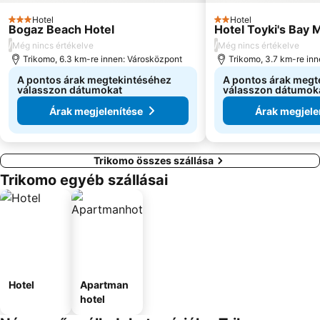
Hotel
Hotel
3 Kategória
2 Kategória
Bogaz Beach Hotel
Hotel Toyki's Bay 
/
/
Még nincs értékelve
Még nincs értékelve
Trikomo, 6.3 km-re innen: Városközpont
Trikomo, 3.7 km-re in
A pontos árak megtekintéséhez
A pontos árak megt
válasszon dátumokat
válasszon dátumok
Árak megjelenítése
Árak megjele
Trikomo összes szállása
Trikomo egyéb szállásai
Hotel
Apartman
hotel