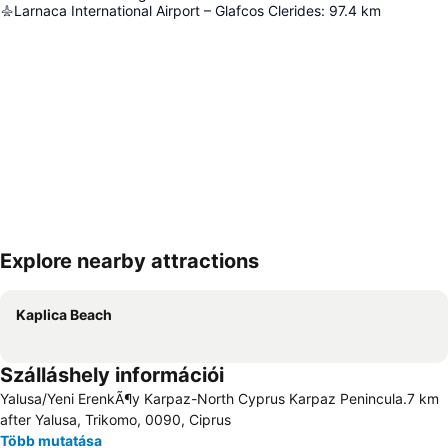
Larnaca International Airport – Glafcos Clerides
:
97.4
km
Explore nearby attractions
Nagy méretű térkép
Kaplica Beach
Szálláshely információi
Yalusa/Yeni ErenkÃ¶y Karpaz-North Cyprus Karpaz Penincula.7 km
after Yalusa, Trikomo, 0090, Ciprus
Több mutatása