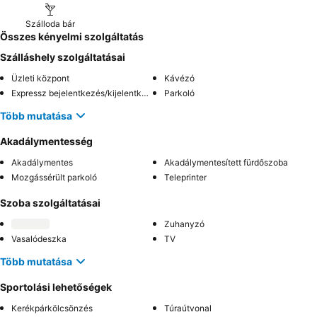
Szálloda bár
Összes kényelmi szolgáltatás
Szálláshely szolgáltatásai
Üzleti központ
Kávézó
Expressz bejelentkezés/kijelentkezés
Parkoló
Több mutatása
Akadálymentesség
Akadálymentes
Akadálymentesített fürdőszoba
Mozgássérült parkoló
Teleprinter
Szoba szolgáltatásai
Zuhanyzó
Vasalódeszka
TV
Több mutatása
Sportolási lehetőségek
Kerékpárkölcsönzés
Túraútvonal