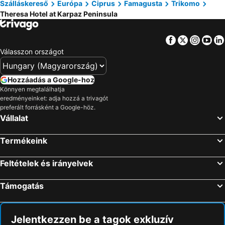
Szálláskereső
Európa
Ciprus
Famagusta
Trikomo
Theresa Hotel at Karpaz Peninsula
Facebook
Twitter
Insta
Yo
Válasszon országot
Hozzáadás a Google-hoz
Könnyen megtalálhatja
eredményeinket: adja hozzá a trivagót
preferált forrásként a Google-höz.
Vállalat
Termékeink
Feltételek és irányelvek
Támogatás
Jelentkezzen be a tagok exkluzív