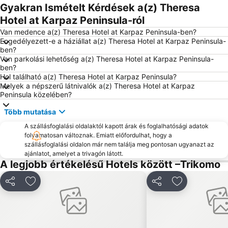
Gyakran Ismételt Kérdések a(z) Theresa
Hotel at Karpaz Peninsula-ról
Van medence a(z) Theresa Hotel at Karpaz Peninsula-ben?
Engedélyezett-e a háziállat a(z) Theresa Hotel at Karpaz Peninsula-
ben?
Van parkolási lehetőség a(z) Theresa Hotel at Karpaz Peninsula-
ben?
Hol található a(z) Theresa Hotel at Karpaz Peninsula?
Melyek a népszerű látnivalók a(z) Theresa Hotel at Karpaz
Peninsula közelében?
Több mutatása
A szállásfoglalási oldalaktól kapott árak és foglalhatósági adatok
folyamatosan változnak. Emiatt előfordulhat, hogy a
szállásfoglalási oldalon már nem találja meg pontosan ugyanazt az
ajánlatot, amelyet a trivagón látott.
A legjobb értékelésű Hotels között –Trikomo
Megosztás
Hozzáadás a kedvencekhez
Megosztás
Hozzáadás a