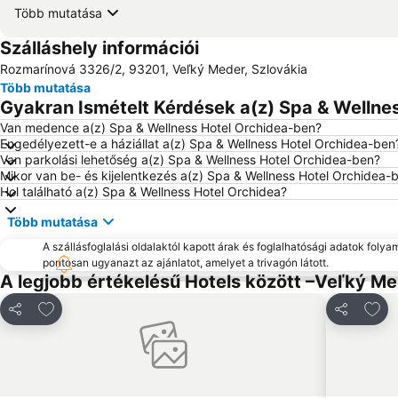
Több mutatása
Szálláshely információi
Rozmarínová 3326/2, 93201, Veľký Meder, Szlovákia
Több mutatása
Gyakran Ismételt Kérdések a(z) Spa & Wellnes
Van medence a(z) Spa & Wellness Hotel Orchidea-ben?
Engedélyezett-e a háziállat a(z) Spa & Wellness Hotel Orchidea-ben
Van parkolási lehetőség a(z) Spa & Wellness Hotel Orchidea-ben?
Mikor van be- és kijelentkezés a(z) Spa & Wellness Hotel Orchidea-
Hol található a(z) Spa & Wellness Hotel Orchidea?
Több mutatása
A szállásfoglalási oldalaktól kapott árak és foglalhatósági adatok folya
pontosan ugyanazt az ajánlatot, amelyet a trivagón látott.
A legjobb értékelésű Hotels között –Veľký M
Hozzáadás a kedvencekhez
Hozz
Megosztás
Megosztá