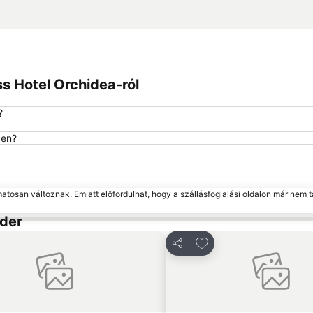
s Hotel Orchidea-ról
?
ben?
matosan változnak. Emiatt előfordulhat, hogy a szállásfoglalási oldalon már nem t
eder
áadás a kedvencekhez
Hozzáadás a kedvenc
s
Megosztás