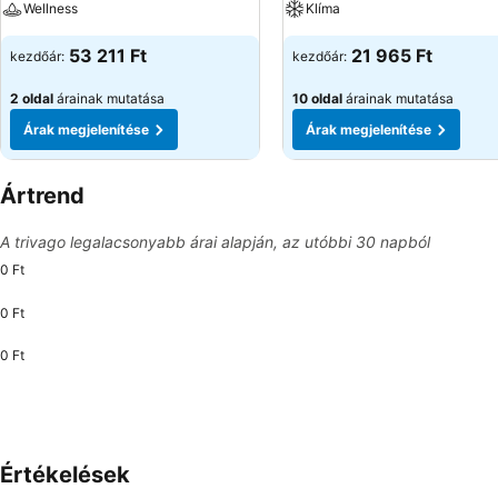
Wellness
Klíma
53 211 Ft
21 965 Ft
kezdőár:
kezdőár:
2 oldal
árainak mutatása
10 oldal
árainak mutatása
Árak megjelenítése
Árak megjelenítése
Ártrend
A trivago legalacsonyabb árai alapján, az utóbbi 30 napból
0 Ft
0 Ft
0 Ft
Értékelések