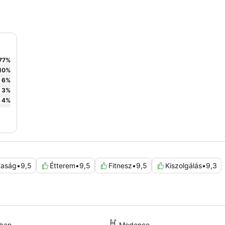
77
%
10
%
6
%
3
%
4
%
taság
•
9,5
Étterem
•
9,5
Fitnesz
•
9,5
Kiszolgálás
•
9,3
kban
Medence