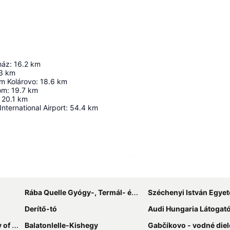
ház
:
16.2
km
3
km
um Kolárovo
:
18.6
km
om
:
19.7
km
20.1
km
International Airport
:
54.4
km
Nagy méretű térkép
Rába Quelle Gyógy-, Termál- és Élményfürdő
Széchenyi István Egye
Derítő-tó
Audi Hungaria Látogat
ironment
Balatonlelle-Kishegy
Gabčíkovo - vodné diel