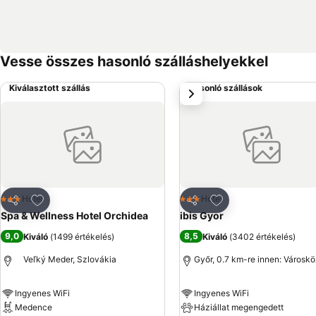
Vesse összes hasonló szálláshelyekkel
Kiválasztott szállás
Hasonló szállások
következő
Hozzáadás a kedvencekhez
Hozzáadás a kedve
Hotel
Hotel
3 Kategória
3 Kategória
Megosztás
Megosztás
Spa & Wellness Hotel Orchidea
ibis Gyor
9,0
8,5
Kiváló
(
1499 értékelés
)
Kiváló
(
3402 értékelés
)
Veľký Meder, Szlovákia
Győr, 0.7 km-re innen: Városk
Ingyenes WiFi
Ingyenes WiFi
Medence
Háziállat megengedett