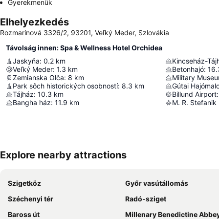
Gyerekmenük
Elhelyezkedés
Rozmarínová 3326/2, 93201, Veľký Meder, Szlovákia
Távolság innen: Spa & Wellness Hotel Orchidea
Jaskyňa
:
0.2
km
Kincseház-Táj
Veľký Meder
:
1.3
km
Betonhajó
:
16.
Zemianska Olča
:
8
km
Military Muse
Park sôch historických osobností
:
8.3
km
Gútai Hajómal
Tájház
:
10.3
km
Billund Airport
:
Bangha ház
:
11.9
km
M. R. Stefanik 
Explore nearby attractions
Szigetköz
Győr vasútállomás
Széchenyi tér
Radó-sziget
Baross út
Millenary Benedictine Abbey of Pannonhalma and its Natural Env