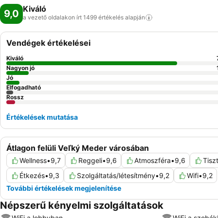
Kiváló
9,0
a vezető oldalakon írt 1499 értékelés
alapján
Vendégek értékelései
Kiváló
Nagyon jó
Jó
Elfogadható
Rossz
Értékelések mutatása
Átlagon felüli Veľký Meder városában
Wellness
•
9,7
Reggeli
•
9,6
Atmoszféra
•
9,6
Tisz
Étkezés
•
9,3
Szolgáltatás/létesítmény
•
9,2
Wifi
•
9,2
További értékelések megjelenítése
Népszerű kényelmi szolgáltatások
WiFi a lobbyban
WiFi a szobá