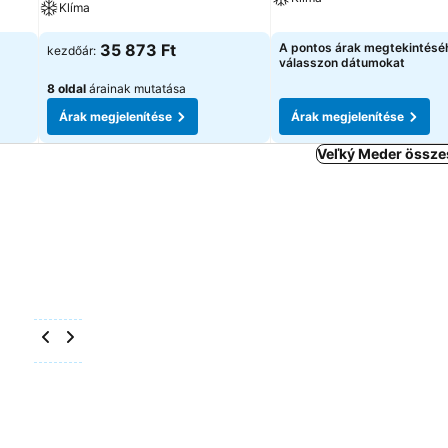
Klíma
35 873 Ft
A pontos árak megtekintésé
kezdőár:
válasszon dátumokat
8 oldal
árainak mutatása
Árak megjelenítése
Árak megjelenítése
Veľký Meder összes