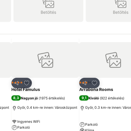
Betöltés
Betöltés
ncekhez
Hozzáadás a kedvencekhez
Hozzáadás a ked
Hotel
Hotel
4 Kategória
3 Kategória
Megosztás
Megosztás
Hotel Famulus
Arrabona Rooms
8,3
9,1
Nagyon jó
(
1975 értékelés
)
Kiváló
(
922 értékelés
)
özpont
Győr, 0.4 km-re innen: Városközpont
Győr, 0.3 km-re innen: Vár
Ingyenes WiFi
Parkoló
Parkoló
Klíma