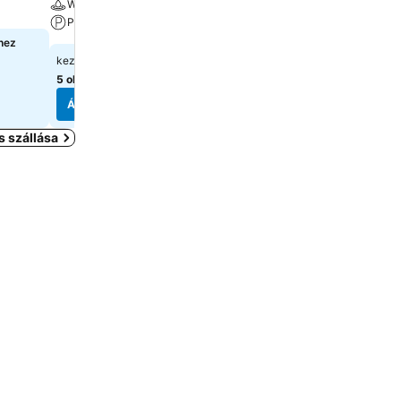
Wellness
Wellness
Parkoló
Parkoló
hez
27 167 Ft
41 932 Ft
kezdőár:
kezdőár:
5 oldal
árainak mutatása
5 oldal
árainak mutatása
Árak megjelenítése
Árak megjelenítése
 szállása