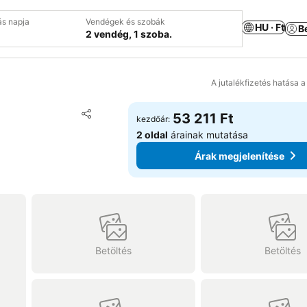
ás napja
Vendégek és szobák
HU · Ft
B
2 vendég, 1 szoba.
A jutalékfizetés hatása 
Hozzáadás a kedvencekhez
53 211 Ft
kezdőár:
Megosztás
2 oldal
árainak mutatása
Árak megjelenítése
Betöltés
Betöltés