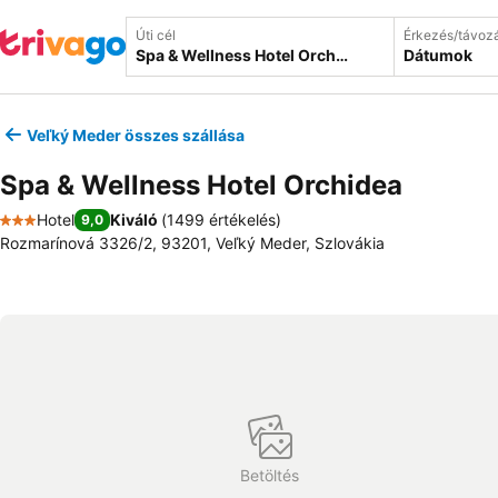
Úti cél
Érkezés/távoz
Dátumok
Veľký Meder összes szállása
Spa & Wellness Hotel Orchidea
Hotel
Kiváló
(
1499 értékelés
)
9,0
3 Kategória
Rozmarínová 3326/2, 93201, Veľký Meder, Szlovákia
Betöltés