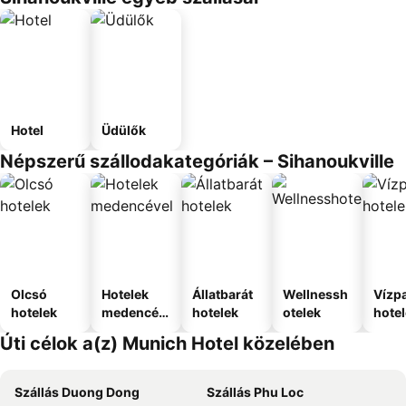
Hotel
Üdülők
Népszerű szállodakategóriák – Sihanoukville
Olcsó
Hotelek
Állatbarát
Wellnessh
Vízpa
hotelek
medencév
hotelek
otelek
hote
el
Úti célok a(z) Munich Hotel közelében
Szállás Duong Dong
Szállás Phu Loc