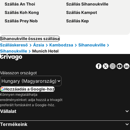
Szállás An Thoi
Szállás Sihanoukville
Szállás Koh Kong
Szállás Kampot
Szállás Prey Nob
Szállás Kep
Sihanoukville összes szállása
Szálláskereső
Ázsia
Kambodzsa
Sihanoukville
Sihanoukville
Munich Hotel
Facebook
Twitter
Insta
Yo
Válasszon országot
Hozzáadás a Google-hoz
Könnyen megtalálhatja
eredményeinket: adja hozzá a trivagót
preferált forrásként a Google-höz.
Vállalat
Termékeink