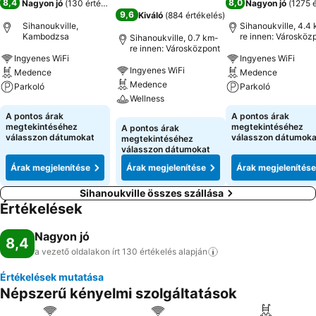
8,4
8,0
Nagyon jó
(
130 értékelés
)
Nagyon jó
(
1275 
9,6
Kiváló
(
884 értékelés
)
Sihanoukville,
Sihanoukville, 4.4
Kambodzsa
re innen: Városköz
Sihanoukville, 0.7 km-
re innen: Városközpont
Ingyenes WiFi
Ingyenes WiFi
Ingyenes WiFi
Medence
Medence
Medence
Parkoló
Parkoló
Wellness
Árak megjelenítése
Árak megjeleníté
A pontos árak
A pontos árak
Árak megjelenítése
megtekintéséhez
megtekintéséhez
A pontos árak
válasszon dátumokat
válasszon dátumoka
megtekintéséhez
válasszon dátumokat
Árak megjelenítése
Árak megjelenítése
Árak megjelenítése
Sihanoukville összes szállása
Értékelések
Nagyon jó
8,4
a vezető oldalakon írt 130 értékelés
alapján
Értékelések mutatása
Népszerű kényelmi szolgáltatások