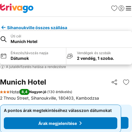
Kedvencek
Bejelen
Me
Sihanoukville összes szállása
Úti cél
Munich Hotel
Érkezés/távozás napja
Vendégek és szobák
Dátumok
2 vendég, 1 szoba.
A jutalékfizetés hatása a rendezésre
Munich Hotel
Megosztá
Ho
Hotel
8,4
Nagyon jó
(
130 értékelés
)
3 Kategória
2 Thnou Street, Sihanoukville, 180403, Kambodzsa
A pontos árak megtekintéséhez válasszon dátumokat
A pontos árak megtekintéséhez válasszon dátumokat
Árak megjelenítése
Árak megjelenítése