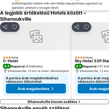
szállásfoglalási oldalon már nem találja meg pontosan ugyanazt az
ajánlatot, amelyet a trivagón látott.
A legjobb értékelésű Hotels között –
Sihanoukville
Megosztás
Hozzáadás a kedvencekhez
Megosztás
Hozzáadás 
Hotel
Hotel
3 Kategória
4 Kategória
C-Hotel
Sky Hotel 33fl Sta
8,4
8,3
Nagyon jó
(
9 értékelés
)
Nagyon jó
(
751 ért
Sihanoukville, 1.5 km-re innen: Városközpont
Sihanoukville, 1.2 km
A pontos árak megtekintéséhez
A pontos árak meg
válasszon dátumokat
válasszon dátumo
Árak megjelenítése
Árak megjel
Sihanoukville összes szállása
Sihanoukville egyéb szállásai