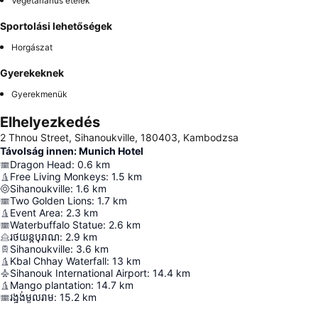
Vegetáriánus ételek
Sportolási lehetőségek
Horgászat
Gyerekeknek
Gyerekmenük
Elhelyezkedés
2 Thnou Street, Sihanoukville, 180403, Kambodzsa
Távolság innen: Munich Hotel
Dragon Head
:
0.6
km
Free Living Monkeys
:
1.5
km
Sihanoukville
:
1.6
km
Two Golden Lions
:
1.7
km
Event Area
:
2.3
km
Waterbuffalo Statue
:
2.6
km
រថយន្តបុរាណ
:
2.9
km
Sihanoukville
:
3.6
km
Kbal Chhay Waterfall
:
13
km
Sihanouk International Airport
:
14.4
km
Mango plantation
:
14.7
km
រង្វង់មូលរាម
:
15.2
km