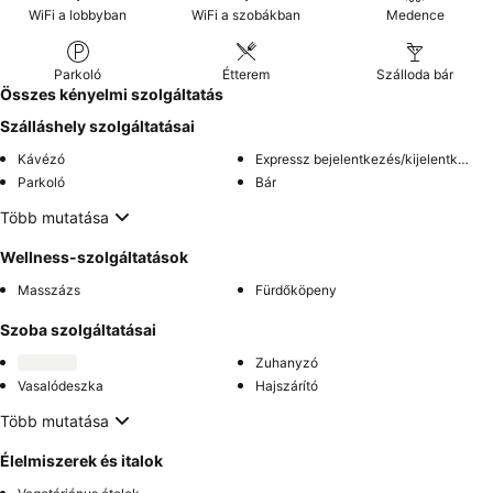
WiFi a lobbyban
WiFi a szobákban
Medence
Parkoló
Étterem
Szálloda bár
Összes kényelmi szolgáltatás
Szálláshely szolgáltatásai
Kávézó
Expressz bejelentkezés/kijelentkezés
Parkoló
Bár
Több mutatása
Wellness-szolgáltatások
Masszázs
Fürdőköpeny
Szoba szolgáltatásai
Zuhanyzó
Vasalódeszka
Hajszárító
Több mutatása
Élelmiszerek és italok