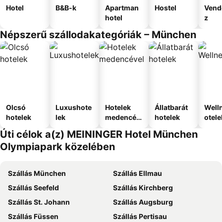
Hotel
B&B-k
Apartman
Hostel
Vend
hotel
z
Népszerű szállodakategóriák – München
Olcsó
Luxushote
Hotelek
Állatbarát
Well
hotelek
lek
medencév
hotelek
otele
el
Úti célok a(z) MEININGER Hotel München
Olympiapark közelében
Szállás München
Szállás Ellmau
Szállás Seefeld
Szállás Kirchberg
Szállás St. Johann
Szállás Augsburg
Szállás Füssen
Szállás Pertisau