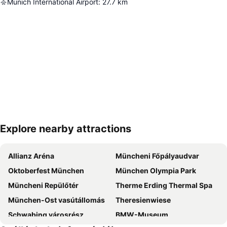
Munich International Airport
:
27.7
km
Explore nearby attractions
Nagy méretű térkép
Allianz Aréna
Müncheni Főpályaudvar
Oktoberfest München
München Olympia Park
Müncheni Repülőtér
Therme Erding Thermal Spa
München-Ost vasútállomás
Theresienwiese
Schwabing városrész
BMW-Museum