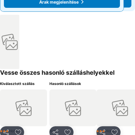
Árak megjelenítése
Árak megjelenítése
Vesse összes hasonló szálláshelyekkel
Kiválasztott szállás
Hasonló szállások
Hotel
Hotel
Hotel
3 Kategória
3 Kategória