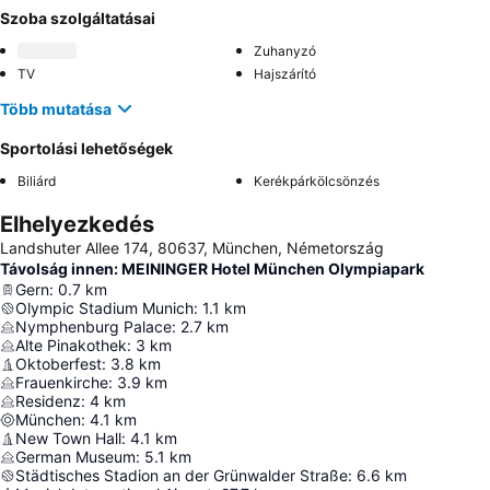
Szoba szolgáltatásai
Zuhanyzó
TV
Hajszárító
Több mutatása
Sportolási lehetőségek
Biliárd
Kerékpárkölcsönzés
Elhelyezkedés
Landshuter Allee 174, 80637, München, Németország
Távolság innen: MEININGER Hotel München Olympiapark
Gern
:
0.7
km
Olympic Stadium Munich
:
1.1
km
Nymphenburg Palace
:
2.7
km
Alte Pinakothek
:
3
km
Oktoberfest
:
3.8
km
Frauenkirche
:
3.9
km
Residenz
:
4
km
München
:
4.1
km
New Town Hall
:
4.1
km
German Museum
:
5.1
km
Städtisches Stadion an der Grünwalder Straße
:
6.6
km