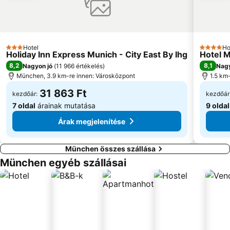
Hotel
Ho
3 Kategória
4 Kategó
Holiday Inn Express Munich - City East By Ihg
Hotel M
8,2
8,1
Nagyon jó
(
11 966 értékelés
)
Nagy
München, 3.9 km-re innen: Városközpont
1.5 km-
31 863 Ft
kezdőár:
kezdőár
7 oldal
árainak mutatása
9 oldal
Árak megjelenítése
München összes szállása
München egyéb szállásai