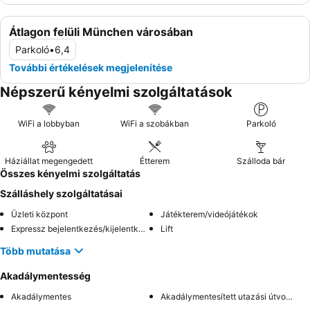
Átlagon felüli München városában
Parkoló
•
6,4
További értékelések megjelenítése
Népszerű kényelmi szolgáltatások
WiFi a lobbyban
WiFi a szobákban
Parkoló
Háziállat megengedett
Étterem
Szálloda bár
Összes kényelmi szolgáltatás
Szálláshely szolgáltatásai
Üzleti központ
Játékterem/videójátékok
Expressz bejelentkezés/kijelentkezés
Lift
Több mutatása
Akadálymentesség
Akadálymentes
Akadálymentesített utazási útvonal