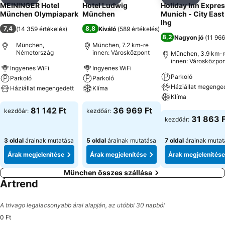
Megosztás
Hozzáadás a kedvencekhez
Megosztás
Hozzáadás a kedvencekhez
Megosztás
Hozzáad
MEININGER Hotel
Hotel Ludwig
Holiday Inn Expre
München Olympiapark
München
Munich - City East
Ihg
7,4
8,8
(
14 359 értékelés
)
Kiváló
(
589 értékelés
)
8,2
Nagyon jó
(
11 966
München,
München, 7.2 km-re
Németország
innen: Városközpont
München, 3.9 km-r
innen: Városközpon
Ingyenes WiFi
Ingyenes WiFi
Parkoló
Parkoló
Parkoló
Háziállat megenge
Háziállat megengedett
Klíma
Klíma
Árak megjelenítése
Árak megjelenítése
81 142 Ft
36 969 Ft
kezdőár:
kezdőár:
Árak megjeleníté
31 863 F
kezdőár:
3 oldal
árainak mutatása
5 oldal
árainak mutatása
7 oldal
árainak mutat
Árak megjelenítése
Árak megjelenítése
Árak megjelenítése
München összes szállása
Ártrend
A trivago legalacsonyabb árai alapján, az utóbbi 30 napból
0 Ft