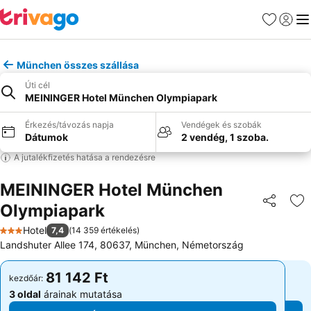
Kedvencek
Bejelen
Me
München összes szállása
Úti cél
MEININGER Hotel München Olympiapark
Érkezés/távozás napja
Vendégek és szobák
Dátumok
2 vendég, 1 szoba.
A jutalékfizetés hatása a rendezésre
MEININGER Hotel München
Olympiapark
Megosztá
Ho
Hotel
7,4
(
14 359 értékelés
)
3 Kategória
Landshuter Allee 174, 80637, München, Németország
81 142 Ft
81 142 Ft
kezdőár:
kezdőár:
3 oldal
árainak mutatása
3 oldal
árainak mutatása