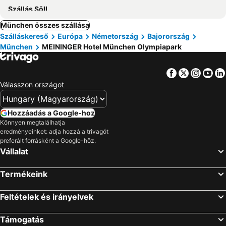
Szállás Söll
München összes szállása
Szálláskereső
Európa
Németország
Bajorország
München
MEININGER Hotel München Olympiapark
Facebook
Twitter
Insta
Yo
Válasszon országot
Hozzáadás a Google-hoz
Könnyen megtalálhatja
eredményeinket: adja hozzá a trivagót
preferált forrásként a Google-höz.
Vállalat
Termékeink
Feltételek és irányelvek
Támogatás