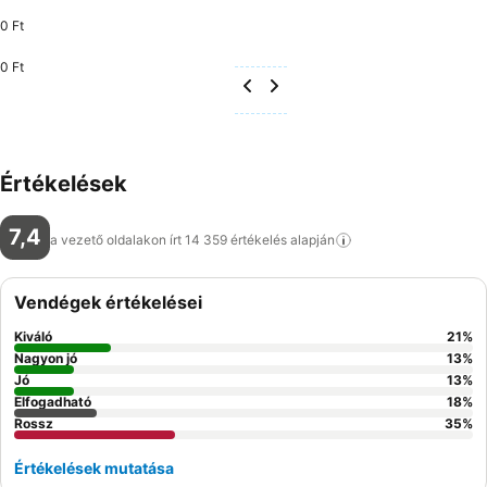
0 Ft
0 Ft
Értékelések
7,4
a vezető oldalakon írt 14 359 értékelés
alapján
Vendégek értékelései
Kiváló
21
%
Nagyon jó
13
%
Jó
13
%
Elfogadható
18
%
Rossz
35
%
Értékelések mutatása