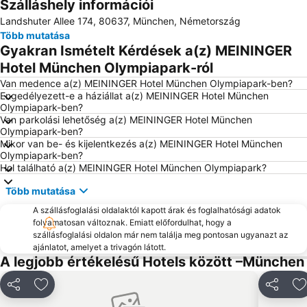
Szálláshely információi
Trudering-Riem
Sendling-Westpark
Landshuter Allee 174, 80637, München, Németország
Starnberger See
Olympiahalle München
Több mutatása
Bahnhof Dachau
Marien tér
Gyakran Ismételt Kérdések a(z) MEININGER
Fröttmaning Metro Station
Ammersee
Hotel München Olympiapark-ról
Bavaria
München-Pasing vasútállomás
Van medence a(z) MEININGER Hotel München Olympiapark-ben?
Engedélyezett-e a háziállat a(z) MEININGER Hotel München
Berg am Laim
Theresienwiese Metro Station
Olympiapark-ben?
Van parkolási lehetőség a(z) MEININGER Hotel München
Régi városháza
Laim
Olympiapark-ben?
Hadern
Klinikum Großhadern Metro Station
Mikor van be- és kijelentkezés a(z) MEININGER Hotel München
Olympiapark-ben?
Kloster Scheyern
Moosach
Hol található a(z) MEININGER Hotel München Olympiapark?
Sankt Ursula München-Schwabing
Literaturhaus Müchen
Több mutatása
Sendlingi kapu
Altstadt-Lehel
A szállásfoglalási oldalaktól kapott árak és foglalhatósági adatok
Feldmoching-Hasenbergl
Haderner Stern Metro Station
folyamatosan változnak. Emiatt előfordulhat, hogy a
szállásfoglalási oldalon már nem találja meg pontosan ugyanazt az
Untersbergstraße Metro Station
Hellabrunn Állatkert
ajánlatot, amelyet a trivagón látott.
A legjobb értékelésű Hotels között –München
Moosfeld Metro Station
Neuperlach Süd Metro Station
Lake Ammersee
Megosztás
Hozzáadás a kedvencekhez
Megoszt
H