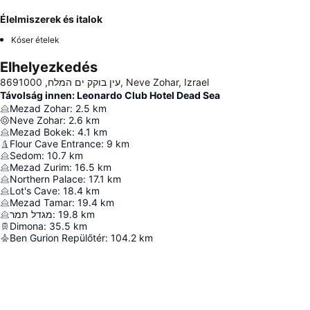
Élelmiszerek és italok
Kóser ételek
Elhelyezkedés
עין בוקק ים המלח, 8691000, Neve Zohar, Izrael
Távolság innen: Leonardo Club Hotel Dead Sea
Mezad Zohar
:
2.5
km
Neve Zohar
:
2.6
km
Mezad Bokek
:
4.1
km
Flour Cave Entrance
:
9
km
Sedom
:
10.7
km
Mezad Zurim
:
16.5
km
Northern Palace
:
17.1
km
Lot's Cave
:
18.4
km
Mezad Tamar
:
19.4
km
מגדל תמר
:
19.8
km
Dimona
:
35.5
km
Ben Gurion Repülőtér
:
104.2
km