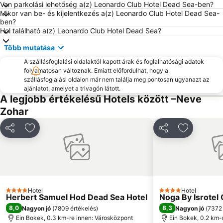
Van parkolási lehetőség a(z) Leonardo Club Hotel Dead Sea-ben?
Mikor van be- és kijelentkezés a(z) Leonardo Club Hotel Dead Sea-
ben?
Hol található a(z) Leonardo Club Hotel Dead Sea?
Több mutatása
A szállásfoglalási oldalaktól kapott árak és foglalhatósági adatok
folyamatosan változnak. Emiatt előfordulhat, hogy a
szállásfoglalási oldalon már nem találja meg pontosan ugyanazt az
ajánlatot, amelyet a trivagón látott.
A legjobb értékelésű Hotels között –Neve
Zohar
Megosztás
Hozzáadás a kedvencekhez
Megosztás
Hozzáadás
Hotel
Hotel
4 Kategória
4 Kategória
Herbert Samuel Hod Dead Sea Hotel
Noga By Isrotel 
8,0
8,3
Nagyon jó
(
7809 értékelés
)
Nagyon jó
(
7372 
Ein Bokek, 0.3 km-re innen: Városközpont
Ein Bokek, 0.2 km-