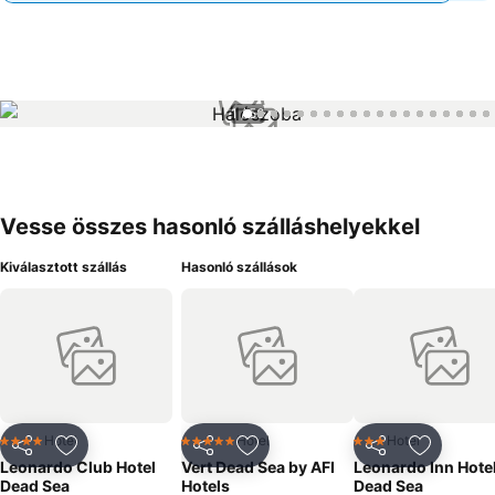
1 / 56
Vesse összes hasonló szálláshelyekkel
Kiválasztott szállás
Hasonló szállások
Hotel
Hotel
Hotel
4 Kategória
5 Kategória
3 Kategória
Megosztás
Hozzáadás a kedvencekhez
Megosztás
Hozzáadás a kedvencekhez
Megosztás
Hozzáad
Leonardo Club Hotel
Vert Dead Sea by AFI
Leonardo Inn Hote
Dead Sea
Hotels
Dead Sea