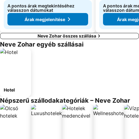
A pontos árak megtekintéséhez
A pontos árak m
válasszon dátumokat
válasszon dátu
Árak megjelenítése
Árak megj
Neve Zohar összes szállása
Neve Zohar egyéb szállásai
Hotel
Népszerű szállodakategóriák – Neve Zohar