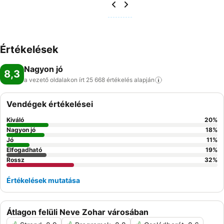
Értékelések
Nagyon jó
8,3
a vezető oldalakon írt 25 668 értékelés
alapján
Vendégek értékelései
Kiváló
20
%
Nagyon jó
18
%
Jó
11
%
Elfogadható
19
%
Rossz
32
%
Értékelések mutatása
Átlagon felüli Neve Zohar városában