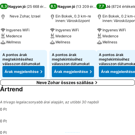
8,3
8,1
7,7
Nagyon jó
(
25 668 értékelés
)
Nagyon jó
(
13 209 értékelés
)
Jó
(
8724 értékel
Neve Zohar, Izrael
Ein Bokek, 0.3 km-re
Ein Bokek, 0.2 km-
innen: Városközpont
innen: Városközpon
Ingyenes WiFi
Ingyenes WiFi
Ingyenes WiFi
Medence
Medence
Medence
Wellness
Wellness
Wellness
Árak megjelenítése
Árak megjelenítése
Árak megjeleníté
A pontos árak
A pontos árak
A pontos árak
megtekintéséhez
megtekintéséhez
megtekintéséhez
válasszon dátumokat
válasszon dátumokat
válasszon dátumoka
Árak megjelenítése
Árak megjelenítése
Árak megjelenítése
Neve Zohar összes szállása
Ártrend
A trivago legalacsonyabb árai alapján, az utóbbi 30 napból
0 Ft
0 Ft
0 Ft