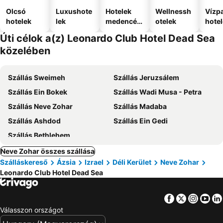
Olcsó
Luxushote
Hotelek
Wellnessh
Vízpa
hotelek
lek
medencév
otelek
hote
el
Úti célok a(z) Leonardo Club Hotel Dead Sea
közelében
Szállás Sweimeh
Szállás Jeruzsálem
Szállás Ein Bokek
Szállás Wadi Musa - Petra
Szállás Neve Zohar
Szállás Madaba
Szállás Ashdod
Szállás Ein Gedi
Szállás Bethlehem
Neve Zohar összes szállása
Szálláskereső
Ázsia
Izrael
Déli Kerület
Neve Zohar
Leonardo Club Hotel Dead Sea
Facebook
Twitter
Insta
Yo
Válasszon országot