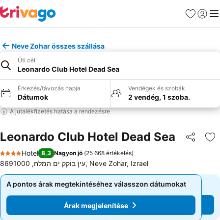
Kedvencek
Bejelen
Me
Neve Zohar összes szállása
Úti cél
Leonardo Club Hotel Dead Sea
Érkezés/távozás napja
Vendégek és szobák
Dátumok
2 vendég, 1 szoba.
A jutalékfizetés hatása a rendezésre
Leonardo Club Hotel Dead Sea
Megosztá
Ho
Hotel
8,3
Nagyon jó
(
25 668 értékelés
)
4 Kategória
עין בוקק ים המלח, 8691000, Neve Zohar, Izrael
A pontos árak megtekintéséhez válasszon dátumokat
A pontos árak megtekintéséhez válasszon dátumokat
Árak megjelenítése
Árak megjelenítése