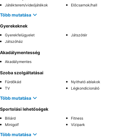
Játékterem/videójátékok
Előcsarnok/hall
Több mutatása
Gyerekeknek
Gyerekfelügyelet
Játszótér
Játszóház
Akadálymentesség
Akadálymentes
Szoba szolgáltatásai
Fürdőkád
Nyitható ablakok
TV
Légkondicionáló
Több mutatása
Sportolási lehetőségek
Biliárd
Fitness
Minigolf
Vízipark
Több mutatása