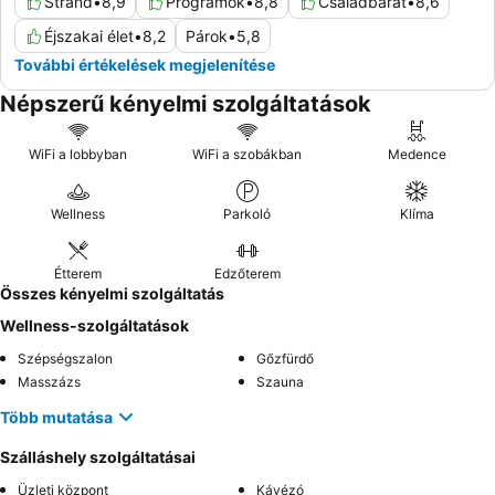
Strand
•
8,9
Programok
•
8,8
Családbarát
•
8,6
Éjszakai élet
•
8,2
Párok
•
5,8
További értékelések megjelenítése
Népszerű kényelmi szolgáltatások
WiFi a lobbyban
WiFi a szobákban
Medence
Wellness
Parkoló
Klíma
Étterem
Edzőterem
Összes kényelmi szolgáltatás
Wellness-szolgáltatások
Szépségszalon
Gőzfürdő
Masszázs
Szauna
Több mutatása
Szálláshely szolgáltatásai
Üzleti központ
Kávézó