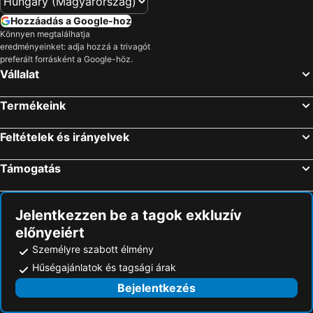
Hozzáadás a Google-hoz
Könnyen megtalálhatja
eredményeinket: adja hozzá a trivagót
preferált forrásként a Google-höz.
Vállalat
Termékeink
Feltételek és irányelvek
Támogatás
Jelentkezzen be a tagok exkluzív
előnyeiért
Személyre szabott élmény
Hűségajánlatok és tagsági árak
Bejelentkezés