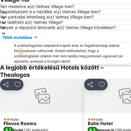
Van medence a(z) Valmas Village-ben?
Engedélyezett-e a háziállat a(z) Valmas Village-ben?
Van parkolási lehetőség a(z) Valmas Village-ben?
Hol található a(z) Valmas Village?
Melyek a népszerű látnivalók a(z) Valmas Village közelében?
Több mutatása
A szállásfoglalási oldalaktól kapott árak és foglalhatósági adatok
folyamatosan változnak. Emiatt előfordulhat, hogy a
szállásfoglalási oldalon már nem találja meg pontosan ugyanazt az
ajánlatot, amelyet a trivagón látott.
A legjobb értékelésű Hotels között –
Theologos
Megosztás
Hozzáadás a kedvencekhez
Megosztás
Hozzáadás a
Hotel
Hotel
2 Kategória
2 Kategória
Flisvos Rooms
Batis Hotel
8,7
8,3
Kiváló
(
281 értékelés
)
Nagyon jó
(
188 érté