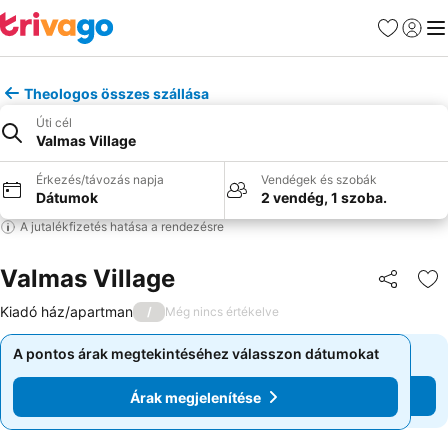
Kedvencek
Bejelen
Me
Theologos összes szállása
Úti cél
Valmas Village
Érkezés/távozás napja
Vendégek és szobák
Dátumok
2 vendég, 1 szoba.
A jutalékfizetés hatása a rendezésre
Valmas Village
Megosztá
Ho
Kiadó ház/apartman
/
Még nincs értékelve
A pontos árak megtekintéséhez válasszon dátumokat
A pontos árak megtekintéséhez válasszon dátumokat
Árak megjelenítése
Árak megjelenítése