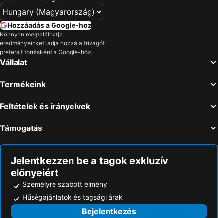
Hozzáadás a Google-hoz
Könnyen megtalálhatja
eredményeinket: adja hozzá a trivagót
preferált forrásként a Google-höz.
Vállalat
Termékeink
Feltételek és irányelvek
Támogatás
Jelentkezzen be a tagok exkluzív
előnyeiért
Személyre szabott élmény
Hűségajánlatok és tagsági árak
Bejelentkezés