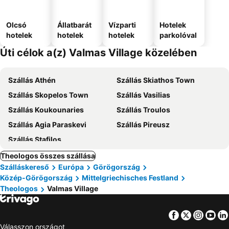
Olcsó
Állatbarát
Vízparti
Hotelek
hotelek
hotelek
hotelek
parkolóval
Úti célok a(z) Valmas Village közelében
Szállás Athén
Szállás Skiathos Town
Szállás Skopelos Town
Szállás Vasilias
Szállás Koukounaries
Szállás Troulos
Szállás Agia Paraskevi
Szállás Pireusz
Szállás Stafilos
Theologos összes szállása
Szálláskereső
Európa
Görögország
Közép-Görögország
Mittelgriechisches Festland
Theologos
Valmas Village
Facebook
Twitter
Insta
Yo
Válasszon országot