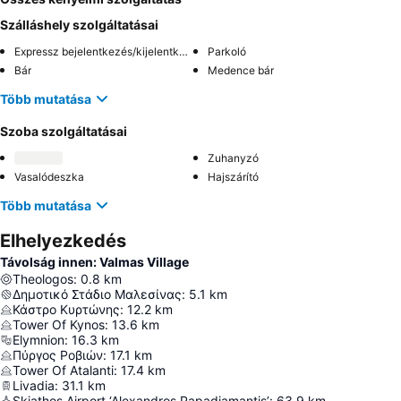
Szálláshely szolgáltatásai
Expressz bejelentkezés/kijelentkezés
Parkoló
Bár
Medence bár
Több mutatása
Szoba szolgáltatásai
Zuhanyzó
Vasalódeszka
Hajszárító
Több mutatása
Elhelyezkedés
Távolság innen: Valmas Village
Theologos
:
0.8
km
Δημοτικό Στάδιο Μαλεσίνας
:
5.1
km
Κάστρο Κυρτώνης
:
12.2
km
Tower Of Kynos
:
13.6
km
Elymnion
:
16.3
km
Πύργος Ροβιών
:
17.1
km
Tower Of Atalanti
:
17.4
km
Livadia
:
31.1
km
Skiathos Airport ‘Alexandros Papadiamantis’
:
63.9
km