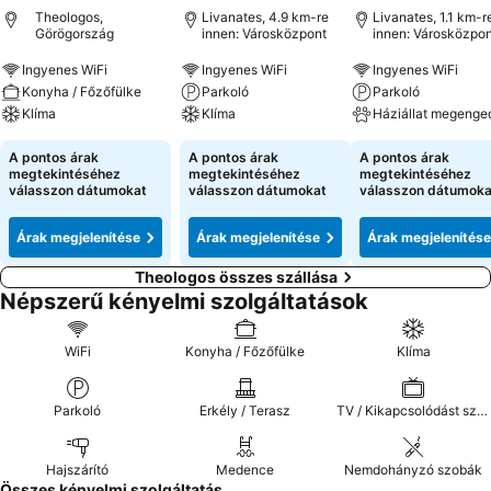
Theologos,
Livanates, 4.9 km-re
Livanates, 1.1 km-r
Görögország
innen: Városközpont
innen: Városközpon
Ingyenes WiFi
Ingyenes WiFi
Ingyenes WiFi
Konyha / Főzőfülke
Parkoló
Parkoló
Klíma
Klíma
Háziállat megenge
A pontos árak
A pontos árak
A pontos árak
megtekintéséhez
megtekintéséhez
megtekintéséhez
válasszon dátumokat
válasszon dátumokat
válasszon dátumoka
Árak megjelenítése
Árak megjelenítése
Árak megjelenítése
Theologos összes szállása
Népszerű kényelmi szolgáltatások
WiFi
Konyha / Főzőfülke
Klíma
Parkoló
Erkély / Terasz
TV / Kikapcsolódást szolgáló extrák
Hajszárító
Medence
Nemdohányzó szobák
Összes kényelmi szolgáltatás