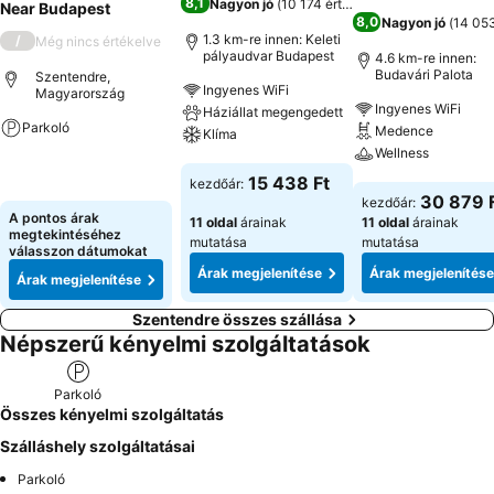
8,1
Nagyon jó
(
10 174 értékelés
)
Near Budapest
8,0
Nagyon jó
(
14 053
1.3 km-re innen: Keleti
/
Még nincs értékelve
pályaudvar Budapest
4.6 km-re innen:
Budavári Palota
Szentendre,
Ingyenes WiFi
Magyarország
Ingyenes WiFi
Háziállat megengedett
Parkoló
Medence
Klíma
Wellness
Árak megjelenítése
Árak megjelenítése
15 438 Ft
kezdőár:
Árak megjeleníté
30 879 
kezdőár:
A pontos árak
11 oldal
árainak
11 oldal
árainak
megtekintéséhez
mutatása
mutatása
válasszon dátumokat
Árak megjelenítése
Árak megjelenítése
Árak megjelenítése
Szentendre összes szállása
Népszerű kényelmi szolgáltatások
Parkoló
Összes kényelmi szolgáltatás
Szálláshely szolgáltatásai
Parkoló