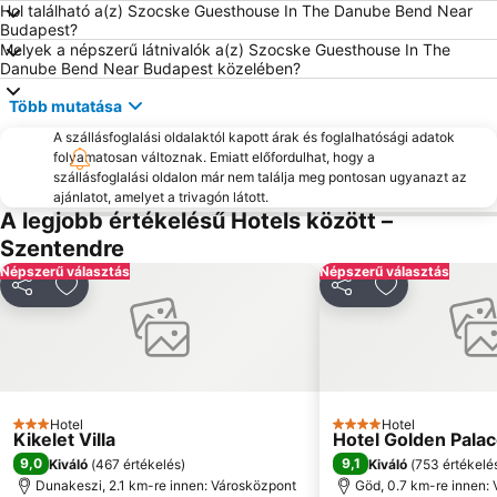
Kelenföld
Déli pályaudvar
Hol található a(z) Szocske Guesthouse In The Danube Bend Near
Budapest?
XVI kerület
Margitsziget
Melyek a népszerű látnivalók a(z) Szocske Guesthouse In The
Danube Bend Near Budapest közelében?
II. Kerület
VI. Kerület
Óbuda
Belváros
Több mutatása
Pesterzsébet
Váci utca
A szállásfoglalási oldalaktól kapott árak és foglalhatósági adatok
folyamatosan változnak. Emiatt előfordulhat, hogy a
Zugló
Kispest
szállásfoglalási oldalon már nem találja meg pontosan ugyanazt az
Bánki-tó
Hősök tere
ajánlatot, amelyet a trivagón látott.
A legjobb értékelésű Hotels között –
Rám-szakadék
Hegyvidék
Szentendre
23. kerület
Aquaworld Budapest
Népszerű választás
Népszerű választás
Budai Vár
KöKI
Megosztás
Hozzáadás a kedvencekhez
Megosztás
Hozzáadás a
Római-part
I. Kerület
Blaha Lujza téri metróállomás
Óbudai-sziget
Budafok
XVII. Kerület
Andrássy út
MOM Park Bevásárlóközpont
Hotel
Hotel
3 Kategória
4 Kategória
Kikelet Villa
Hotel Golden Pala
9,0
9,1
Kiváló
(
467 értékelés
)
Kiváló
(
753 értékelé
Dunakeszi, 2.1 km-re innen: Városközpont
Göd, 0.7 km-re innen: