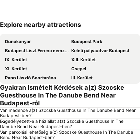
Explore nearby attractions
Nagy méretű térkép
Dunakanyar
Budapest Park
Budapest Liszt Ferenc nemzetközi repülőtér
Keleti pályaudvar Budapest
IX. Kerület
XIII. Kerület
XI. Kerület
Csepel
Papp László Sportaréna
III. Kerület
Gyakran Ismételt Kérdések a(z) Szocske
VII. Kerület
Népliget
Guesthouse In The Danube Bend Near
XIV. Kerület
VIII. Kerület
Budapest-ról
V. Kerület
Nyugati pályaudvar Budapest
Van medence a(z) Szocske Guesthouse In The Danube Bend Near
X. Kerület
Lurdy Ház
Budapest-ben?
Engedélyezett-e a háziállat a(z) Szocske Guesthouse In The
Újpest
Puskás Ferenc Stadion
Danube Bend Near Budapest-ben?
Van parkolási lehetőség a(z) Szocske Guesthouse In The Danube
Hungexpo
XII. Kerület
Bend Near Budapest-ben?