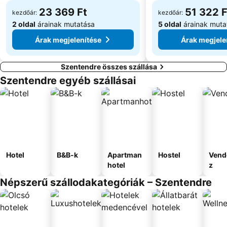
23 369 Ft
51 322 F
kezdőár:
kezdőár:
2 oldal
árainak mutatása
5 oldal
árainak muta
Árak megjelenítése
Árak megjele
Szentendre összes szállása
Szentendre egyéb szállásai
Hotel
B&B-k
Apartman
Hostel
Vend
hotel
z
Népszerű szállodakategóriák – Szentendre