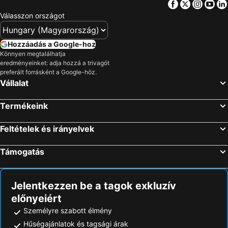
Facebook
Twitter
Insta
Yo
Válasszon országot
Hozzáadás a Google-hoz
Könnyen megtalálhatja
eredményeinket: adja hozzá a trivagót
preferált forrásként a Google-höz.
Vállalat
Termékeink
Feltételek és irányelvek
Támogatás
Jelentkezzen be a tagok exkluzív
előnyeiért
Személyre szabott élmény
Hűségajánlatok és tagsági árak