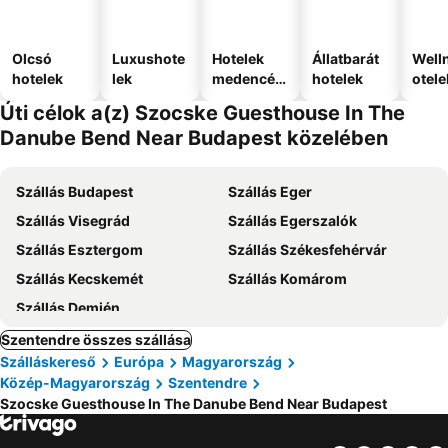
Olcsó
Luxushote
Hotelek
Állatbarát
Well
hotelek
lek
medencév
hotelek
otele
el
Úti célok a(z) Szocske Guesthouse In The
Danube Bend Near Budapest közelében
Szállás Budapest
Szállás Eger
Szállás Visegrád
Szállás Egerszalók
Szállás Esztergom
Szállás Székesfehérvár
Szállás Kecskemét
Szállás Komárom
Szállás Demjén
Szentendre összes szállása
Szálláskereső
Európa
Magyarország
Közép-Magyarország
Szentendre
Szocske Guesthouse In The Danube Bend Near Budapest