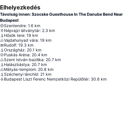
Elhelyezkedés
Távolság innen: Szocske Guesthouse In The Danube Bend Near
Budapest
Szentendre
:
1.6
km
Néprajzi látványtár
:
2.3
km
Hősök tere
:
19
km
Vajdahunyad vára
:
19
km
Rudolf
:
19.3
km
Országház
:
20.1
km
Puskás Aréna
:
20.4
km
Szent István-bazilika
:
20.7
km
Halászbástya
:
20.7
km
Mátyás-templom
:
20.8
km
Széchenyi lánchíd
:
21
km
Budapest Liszt Ferenc Nemzetközi Repülőtér
:
30.6
km