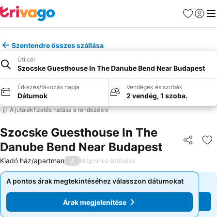
Kedvencek
Bejelen
Me
Szentendre összes szállása
Úti cél
Szocske Guesthouse In The Danube Bend Near Budapest
Érkezés/távozás napja
Vendégek és szobák
Dátumok
2 vendég, 1 szoba.
A jutalékfizetés hatása a rendezésre
Szocske Guesthouse In The
Danube Bend Near Budapest
Megosztá
Ho
Kiadó ház/apartman
/
Még nincs értékelve
A pontos árak megtekintéséhez válasszon dátumokat
A pontos árak megtekintéséhez válasszon dátumokat
Árak megjelenítése
Árak megjelenítése