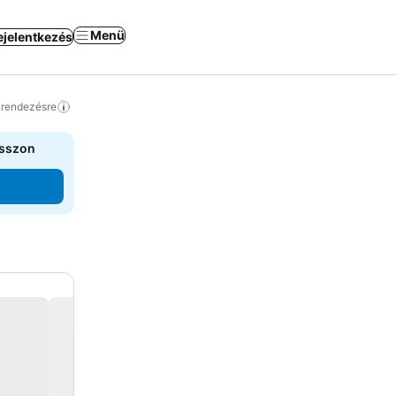
Menü
ejelentkezés
a rendezésre
asszon