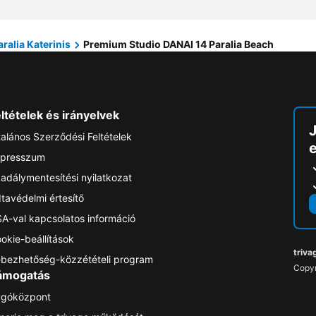
aralia Katerinis
Premium Studio DANAI 14 Paralia Beach
ltételek és irányelvek
talános Szerződési Feltételek
e
presszum
adálymentesítési nyilatkozat
tavédelmi értesítő
A-val kapcsolatos információ
okie-beállítások
triva
bezhetőség-közzétételi program
Copyr
ámogatás
góközpont