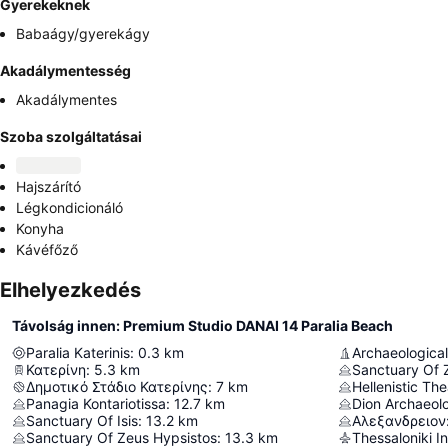
Gyerekeknek
Babaágy/gyerekágy
Akadálymentesség
Akadálymentes
Szoba szolgáltatásai
Hajszárító
Légkondicionáló
Konyha
Kávéfőző
Elhelyezkedés
Távolság innen: Premium Studio DANAI 14 Paralia Beach
Paralia Katerinis
:
0.3
km
Archaeological
Κατερίνη
:
5.3
km
Sanctuary Of 
Δημοτικό Στάδιο Κατερίνης
:
7
km
Hellenistic The
Panagia Kontariotissa
:
12.7
km
Dion Archaeol
Sanctuary Of Isis
:
13.2
km
Αλεξανδρειον
Sanctuary Of Zeus Hypsistos
:
13.3
km