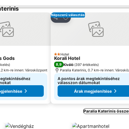
terinis
Népszerű választás
a kedvencekhez
Hozzáadás a kedvencekhez
Megosztás
Hotel
2 Kategória
s Gods
Korali Hotel
8,9
ékelés
)
Kiváló
(
397 értékelés
)
 1.2 km-re innen: Városközpont
Paralia Katerinis, 0.7 km-re innen: Városk
megtekintéséhez
A pontos árak megtekintéséhez
mokat
válasszon dátumokat
gjelenítése
Árak megjelenítése
Paralia Katerinis össze