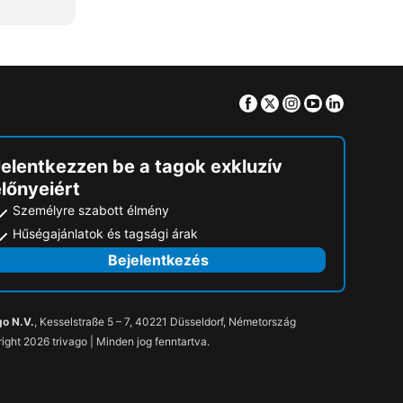
Facebook
Twitter
Instagram
Youtube
Linkedin
Jelentkezzen be a tagok exkluzív
lőnyeiért
Személyre szabott élmény
Hűségajánlatok és tagsági árak
Bejelentkezés
go N.V.
, Kesselstraße 5 – 7, 40221 Düsseldorf, Németország
ight 2026 trivago | Minden jog fenntartva.