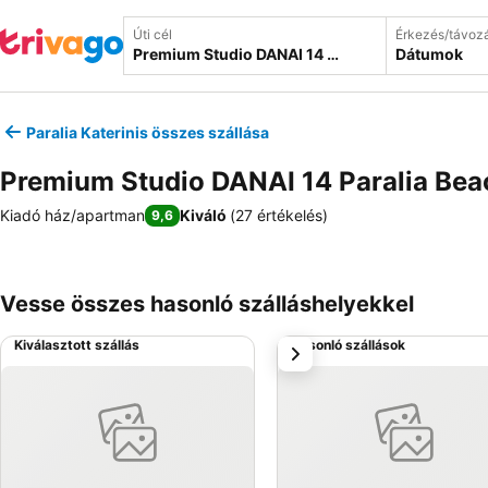
Úti cél
Érkezés/távoz
Dátumok
Paralia Katerinis összes szállása
Premium Studio DANAI 14 Paralia Bea
Kiadó ház/apartman
Kiváló
(
27 értékelés
)
9,6
Vesse összes hasonló szálláshelyekkel
Kiválasztott szállás
Hasonló szállások
következő