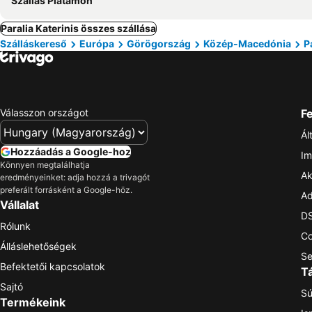
Szállás Platamon
Paralia Katerinis összes szállása
Szálláskereső
Európa
Görögország
Közép-Macedónia
P
Válasszon országot
Fe
Ál
Hozzáadás a Google-hoz
Im
Könnyen megtalálhatja
Ak
eredményeinket: adja hozzá a trivagót
preferált forrásként a Google-höz.
Ad
Vállalat
DS
Rólunk
Co
Álláslehetőségek
Se
Befektetői kapcsolatok
T
Sajtó
Sú
Termékeink