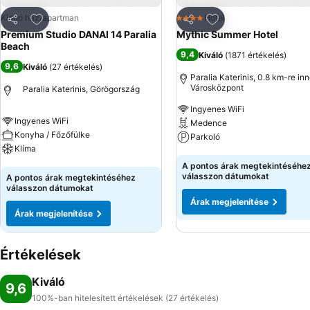
Hozzáadás a kedvencekhez
Hozzáadás a kedve
Kiadó ház/apartman
Hotel
4 Kategória
Megosztás
Megosztás
Premium Studio DANAI 14 Paralia
Mythic Summer Hotel
Beach
9,4
Kiváló
(
1871 értékelés
)
9,6
Kiváló
(
27 értékelés
)
Paralia Katerinis, 0.8 km-re inn
Városközpont
Paralia Katerinis, Görögország
Ingyenes WiFi
Ingyenes WiFi
Medence
Konyha / Főzőfülke
Parkoló
Klíma
Árak megjelenítése
A pontos árak megtekintéséhe
Árak megjelenítése
válasszon dátumokat
A pontos árak megtekintéséhez
válasszon dátumokat
Árak megjelenítése
Árak megjelenítése
Értékelések
Kiváló
9,6
100%-ban hitelesített értékelések (27 értékelés)