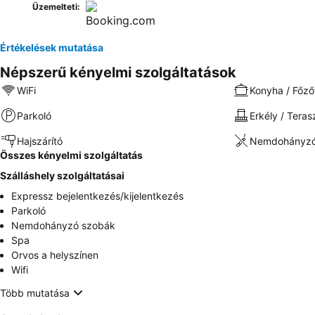
Üzemelteti:
Értékelések mutatása
Népszerű kényelmi szolgáltatások
WiFi
Konyha / Főző
Parkoló
Erkély / Teras
Hajszárító
Nemdohányzó
Összes kényelmi szolgáltatás
Szálláshely szolgáltatásai
Expressz bejelentkezés/kijelentkezés
Parkoló
Nemdohányzó szobák
Spa
Orvos a helyszínen
Wifi
Több mutatása