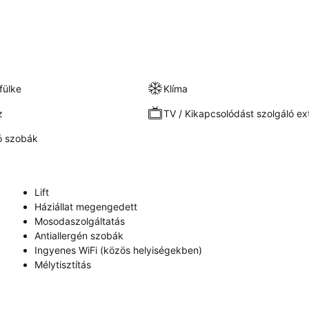
fülke
Klíma
z
TV / Kikapcsolódást szolgáló ex
 szobák
Lift
Háziállat megengedett
Mosodaszolgáltatás
Antiallergén szobák
Ingyenes WiFi (közös helyiségekben)
Mélytisztítás