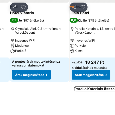
ncekhez
Hozzáadás a kedvencekhez
Hozzáadás a ked
Hotel
Hotel
2 Kategória
Megosztás
Megosztás
Hotel Victoria
Lilalo Ηotel
7,9
8,8
Jó
(
197 értékelés
)
Kiváló
(
878 értékelés
)
en:
Olympiaki Akti, 0.2 km-re innen:
Paralia Katerinis, 1.3 km-re 
Városközpont
Városközpont
Ingyenes WiFi
Ingyenes WiFi
Medence
Parkoló
Parkoló
Klíma
Árak megjelenítése
Árak megjelenítése
z
A pontos árak megtekintéséhez
18 247 Ft
kezdőár:
válasszon dátumokat
4 oldal
árainak mutatása
Árak megjelenítése
Árak megjelenítése
Paralia Katerinis össze