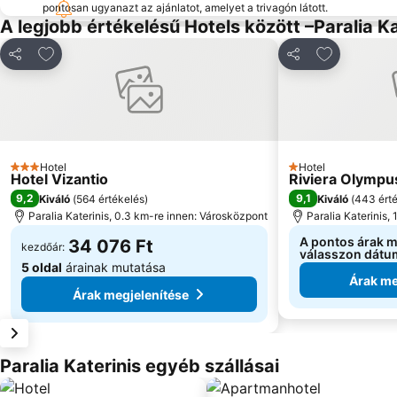
pontosan ugyanazt az ajánlatot, amelyet a trivagón látott.
A legjobb értékelésű Hotels között –Paralia Ka
Hozzáadás a kedvencekhez
Hozzáadás 
Megosztás
Megosztás
Hotel
Hotel
3 Kategória
1 Kategória
Hotel Vizantio
Riviera Olympu
9,2
9,1
Kiváló
(
564 értékelés
)
Kiváló
(
443 ért
Paralia Katerinis, 0.3 km-re innen: Városközpont
Paralia Katerinis,
A pontos árak 
34 076 Ft
kezdőár:
válasszon dátu
5 oldal
árainak mutatása
Árak me
Árak megjelenítése
Paralia Katerinis egyéb szállásai