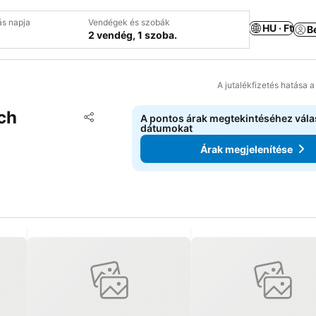
ás napja
Vendégek és szobák
HU · Ft
B
2 vendég, 1 szoba.
A jutalékfizetés hatása 
ch
Hozzáadás a kedvencekhez
A pontos árak megtekintéséhez vál
Megosztás
dátumokat
Árak megjelenítése