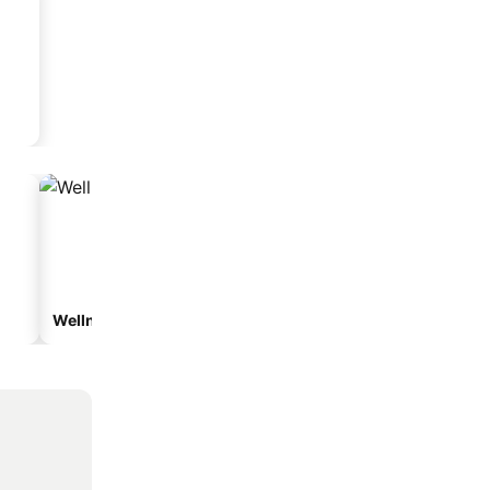
Wellnesshotelek
Vízparti hotelek