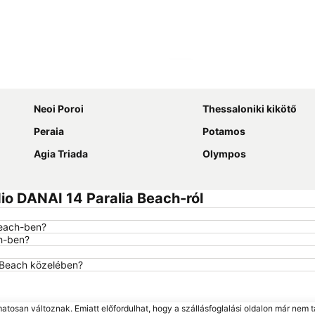
Nagy méretű térkép
Neoi Poroi
Thessaloniki kikötő
Peraia
Potamos
Agia Triada
Olympos
io DANAI 14 Paralia Beach-ról
Beach-ben?
ch-ben?
a Beach közelében?
matosan változnak. Emiatt előfordulhat, hogy a szállásfoglalási oldalon már nem t