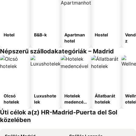
Hotel
B&B-k
Apartman
Hostel
Vend
hotel
z
Népszerű szállodakategóriák – Madrid
Olcsó
Luxushote
Hotelek
Állatbarát
Well
hotelek
lek
medencév
hotelek
otele
el
Úti célok a(z) HR-Madrid-Puerta del Sol
közelében