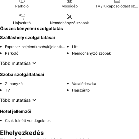
Parkoló
Mosógép
TV / Kikapcsolódást szolgáló extrák
Hajszárító
Nemdohányzó szobák
Összes kényelmi szolgáltatás
Szálláshely szolgáltatásai
Expressz bejelentkezés/kijelentkezés
Lift
Parkoló
Nemdohányzó szobák
Több mutatása
Szoba szolgáltatásai
Zuhanyzó
Vasalódeszka
TV
Hajszárító
Több mutatása
Hotel jellemzői
Csak felnőtt vendégeknek
Elhelyezkedés