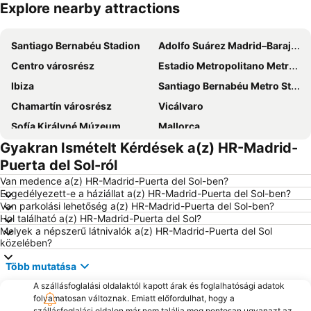
Explore nearby attractions
Nagy méretű térkép
Santiago Bernabéu Stadion
Adolfo Suárez Madrid–Barajas Airport
Centro városrész
Estadio Metropolitano Metro Station
Ibiza
Santiago Bernabéu Metro Station
Chamartín városrész
Vicálvaro
Sofía Királyné Múzeum
Mallorca
Gyakran Ismételt Kérdések a(z) HR-Madrid-
Barajas városrész
Puerta de Toledo
Puerta del Sol-ról
Villaverde
Aeropuerto
Van medence a(z) HR-Madrid-Puerta del Sol-ben?
Gran Vía Metro Station
Chamberí városrész
Engedélyezett-e a háziállat a(z) HR-Madrid-Puerta del Sol-ben?
Van parkolási lehetőség a(z) HR-Madrid-Puerta del Sol-ben?
Salamanca városrész
Barajas Metro Station
Hol található a(z) HR-Madrid-Puerta del Sol?
Chueca Metro Station
Atocha vasútállomás
Melyek a népszerű látnivalók a(z) HR-Madrid-Puerta del Sol
közelében?
Retiro
San Fermín
Több mutatása
Chamartín Metro Station
Napkapu
A szállásfoglalási oldalaktól kapott árak és foglalhatósági adatok
La Latina Metro Station
Sol városrész
folyamatosan változnak. Emiatt előfordulhat, hogy a
Nagy út
Királyi palota
szállásfoglalási oldalon már nem találja meg pontosan ugyanazt az