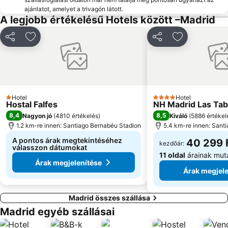
ajánlatot, amelyet a trivagón látott.
Centro Comercial Príncipe Pío
Atocha városrész
A legjobb értékelésű Hotels között –Madrid
Metropolitano Club Deportivo
San Blas
Megosztás
Hozzáadás a kedvencekhez
Megosztás
Hozzáadás a
Ciudad Real Madrid
Sol Metro Station
Fo tér
Spanyol tér
Calle Serrano
Palomeras Bajas
Chamartín vasútállomás
Plenilunio
Hotel
Hotel
Madrid airoport
Circuito del Jarama
1 Kategória
4 Kategória
Hostal Falfes
NH Madrid Las Tab
La Rambla Metro Station
Tirso de Molina Metro Station
8,4
8,5
Nagyon jó
(
4810 értékelés
)
Kiváló
(
5886 értékel
1.2 km-re innen: Santiago Bernabéu Stadion
5.4 km-re innen: Sant
Lavapiés Metro Station
El Rastro
A pontos árak megtekintéséhez
40 299 
kezdőár:
Malasaña városrész
Retiro Park
válasszon dátumokat
11 oldal
árainak mut
Oporto Metro Station
Portazgo Metro Station
Árak megjelenítése
Árak megjele
Madrid összes szállása
Madrid egyéb szállásai