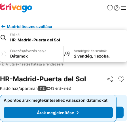
Kedvencek
Bejelen
Me
Madrid összes szállása
Úti cél
HR-Madrid-Puerta del Sol
Érkezés/távozás napja
Vendégek és szobák
Dátumok
2 vendég, 1 szoba.
A jutalékfizetés hatása a rendezésre
HR-Madrid-Puerta del Sol
Megosztá
Ho
Kiadó ház/apartman
7,2
(
243 értékelés
)
A pontos árak megtekintéséhez válasszon dátumokat
A pontos árak megtekintéséhez válasszon dátumokat
Árak megjelenítése
Árak megjelenítése