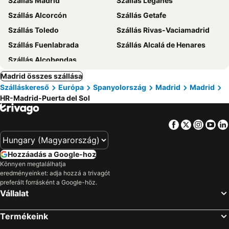
Szállás Madrid
Szállás Leganés
Szállás Alcorcón
Szállás Getafe
Szállás Toledo
Szállás Rivas-Vaciamadrid
Szállás Fuenlabrada
Szállás Alcalá de Henares
Szállás Alcobendas
Madrid összes szállása
Szálláskereső
Európa
Spanyolország
Madrid
Madrid
HR-Madrid-Puerta del Sol
Facebook
Twitter
Insta
Yo
Hozzáadás a Google-hoz
Könnyen megtalálhatja
eredményeinket: adja hozzá a trivagót
preferált forrásként a Google-höz.
Vállalat
Termékeink