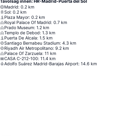
Távolság innen: HR-Madrid-Puerta del Sol
Madrid
:
0.2
km
Sol
:
0.2
km
Plaza Mayor
:
0.2
km
Royal Palace Of Madrid
:
0.7
km
Prado Museum
:
1.2
km
Templo de Debod
:
1.3
km
Puerta De Alcala
:
1.5
km
Santiago Bernabeu Stadium
:
4.3
km
Riyadh Air Metropolitano
:
9.2
km
Palace Of Zarzuela
:
11
km
CASA C-212-100
:
11.4
km
Adolfo Suárez Madrid-Barajas Airport
:
14.6
km