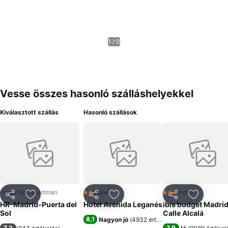
1 / 0
Vesse összes hasonló szálláshelyekkel
Kiválasztott szállás
Hasonló szállások
Kiadó ház/apartman
Hotel
Hotel
2 Kategória
3 Kategória
Megosztás
Hozzáadás a kedvencekhez
Megosztás
Hozzáadás a kedvencekhez
Megosztás
Hozzáad
HR-Madrid-Puerta del
Hotel Avenida Leganés
ibis budget Madri
Sol
Calle Alcalá
8,1
Nagyon jó
(
4932 értékelés
)
7,2
7,9