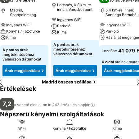
(
243 értékelés
)
Jó
(
9089 értékel
Leganés, 0.8 km-re
innen: Városközpont
Madrid,
5.4 km-re innen:
Spanyolország
Santiago Bernabéu
Stadion
Ingyenes WiFi
Ingyenes WiFi
Ingyenes WiFi
Parkoló
Konyha / Főzőfülke
Parkoló
Klíma
Klíma
Háziállat megenge
A pontos árak
megtekintéséhez
A pontos árak
41 079 F
kezdőár:
válasszon dátumokat
megtekintéséhez
válasszon dátumokat
6 oldal
árainak muta
Árak megjelenítése
Árak megjelenítése
Árak megjelenítése
Madrid összes szállása
Értékelések
7,2
a vezető oldalakon írt 243 értékelés
alapján
Népszerű kényelmi szolgáltatások
WiFi
Konyha / Főzőfülke
Klíma