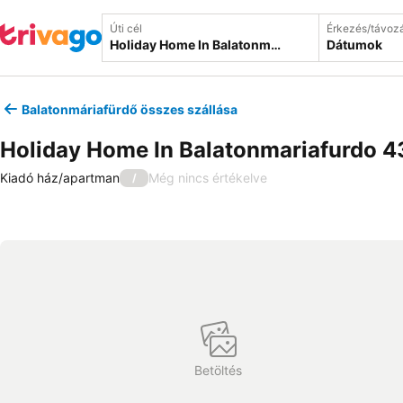
Úti cél
Érkezés/távoz
Dátumok
Balatonmáriafürdő összes szállása
Holiday Home In Balatonmariafurdo 4
Kiadó ház/apartman
Még nincs értékelve
/
Betöltés