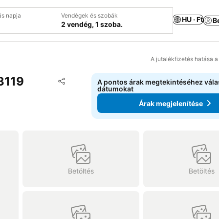
ás napja
Vendégek és szobák
HU · Ft
B
2 vendég, 1 szoba.
A jutalékfizetés hatása 
3119
Hozzáadás a kedvencekhez
A pontos árak megtekintéséhez vál
Megosztás
dátumokat
Árak megjelenítése
Betöltés
Betöltés