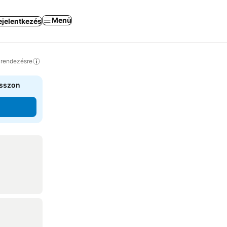
Menü
ejelentkezés
a rendezésre
asszon