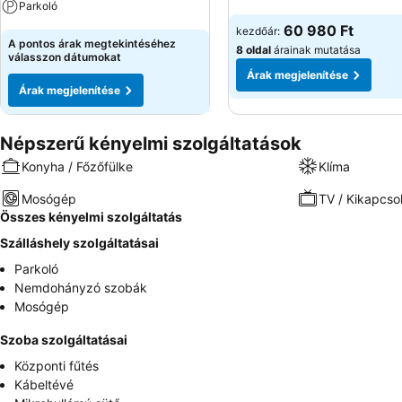
Parkoló
Árak megjelenítése
60 980 Ft
kezdőár:
Árak megjelenítése
A pontos árak megtekintéséhez
8 oldal
árainak mutatása
válasszon dátumokat
Árak megjelenítése
Árak megjelenítése
Népszerű kényelmi szolgáltatások
Konyha / Főzőfülke
Klíma
Mosógép
TV / Kikapcso
Összes kényelmi szolgáltatás
Szálláshely szolgáltatásai
Parkoló
Nemdohányzó szobák
Mosógép
Szoba szolgáltatásai
Központi fűtés
Kábeltévé