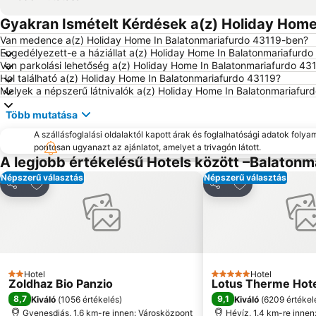
Gyakran Ismételt Kérdések a(z) Holiday Home
Van medence a(z) Holiday Home In Balatonmariafurdo 43119-ben?
Engedélyezett-e a háziállat a(z) Holiday Home In Balatonmariafurd
Van parkolási lehetőség a(z) Holiday Home In Balatonmariafurdo 43
Hol található a(z) Holiday Home In Balatonmariafurdo 43119?
Melyek a népszerű látnivalók a(z) Holiday Home In Balatonmariafu
Több mutatása
A szállásfoglalási oldalaktól kapott árak és foglalhatósági adatok folya
pontosan ugyanazt az ajánlatot, amelyet a trivagón látott.
A legjobb értékelésű Hotels között –Balatonm
Népszerű választás
Népszerű választás
Hozzáadás a kedvencekhez
Hozzáadás a k
Megosztás
Megosztás
Hotel
Hotel
2 Kategória
5 Kategória
Zoldhaz Bio Panzio
Lotus Therme Hote
8,7
9,1
Kiváló
(
1056 értékelés
)
Kiváló
(
6209 értékel
Gyenesdiás, 1.6 km-re innen: Városközpont
Hévíz, 1.4 km-re innen