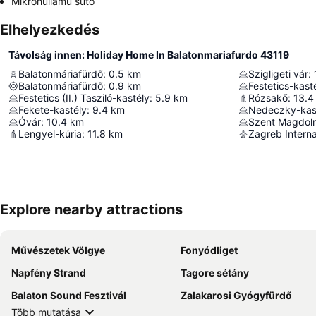
Mikrohullámú sütő
Elhelyezkedés
Távolság innen: Holiday Home In Balatonmariafurdo 43119
Balatonmáriafürdő
:
0.5
km
Szigligeti vár
:
Balatonmáriafürdő
:
0.9
km
Festetics-kast
Festetics (II.) Tasziló-kastély
:
5.9
km
Rózsakő
:
13.4
Fekete-kastély
:
9.4
km
Nedeczky-kas
Óvár
:
10.4
km
Szent Magdol
Lengyel-kúria
:
11.8
km
Zagreb Interna
Explore nearby attractions
Művészetek Völgye
Fonyódliget
Napfény Strand
Tagore sétány
Balaton Sound Fesztivál
Zalakarosi Gyógyfürdő
Több mutatása