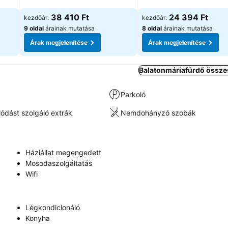
Árak megjelenítése
Árak megjelenítése
38 410 Ft
24 394 Ft
kezdőár:
kezdőár:
9 oldal
árainak mutatása
8 oldal
árainak mutatása
Árak megjelenítése
Árak megjelenítése
Balatonmáriafürdő összes
Parkoló
lódást szolgáló extrák
Nemdohányzó szobák
Háziállat megengedett
Mosodaszolgáltatás
Wifi
Légkondicionáló
Konyha