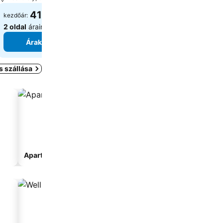
41 657 Ft
22 620 Ft
kezdőár:
kezdőár:
2 oldal
árainak mutatása
2 oldal
árainak mutatá
Árak megjelenítése
Árak megjelení
 szállása
Apartmanhotel
Kemping