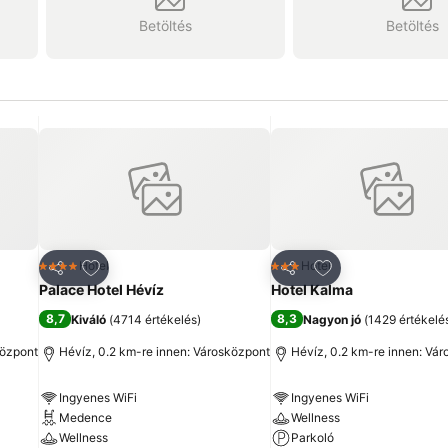
Betöltés
Betöltés
ncekhez
Hozzáadás a kedvencekhez
Hozzáadás a ked
Hotel
Hotel
4 Kategória
3 Kategória
Megosztás
Megosztás
Palace Hotel Hévíz
Hotel Kalma
8,7
8,3
Kiváló
(
4714 értékelés
)
Nagyon jó
(
1429 értékelé
központ
Hévíz, 0.2 km-re innen: Városközpont
Hévíz, 0.2 km-re innen: Vá
Ingyenes WiFi
Ingyenes WiFi
Medence
Wellness
Wellness
Parkoló