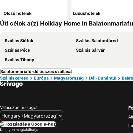
Olcsó hotelek
Luxushotelek
Úti célok a(z) Holiday Home In Balatonmariaf
Szállás Siófok
Szállás Balatonfüred
Szállás Pécs
Szállás Sárvár
Szállás Tihany
Balatonmáriafürdő összes szállása
Szálláskereső
Európa
Magyarország
Dél-Dunántúl
Balat
Válasszon országot
Fe
Ál
Hozzáadás a Google-hoz
Im
Könnyen megtalálhatja