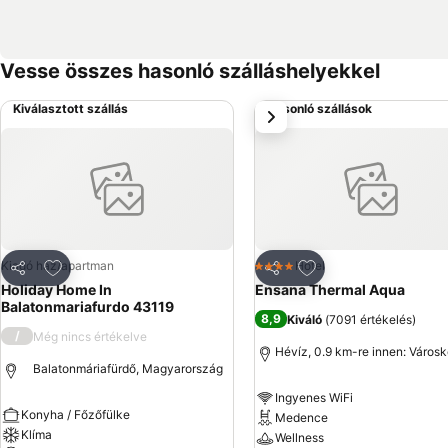
Vesse összes hasonló szálláshelyekkel
Kiválasztott szállás
Hasonló szállások
következő
Hozzáadás a kedvencekhez
Hozzáadás a kedve
Kiadó ház/apartman
Hotel
4 Kategória
Megosztás
Megosztás
Holiday Home In
Ensana Thermal Aqua
Balatonmariafurdo 43119
8,9
Kiváló
(
7091 értékelés
)
/
Még nincs értékelve
Hévíz, 0.9 km-re innen: Város
Balatonmáriafürdő, Magyarország
Ingyenes WiFi
Konyha / Főzőfülke
Medence
Klíma
Wellness