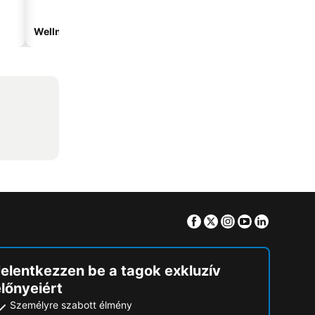
Wellnesshotelek
Vízparti hotelek
Facebook
Twitter
Instagram
Youtube
Linkedin
Jelentkezzen be a tagok exkluzív
lőnyeiért
Személyre szabott élmény