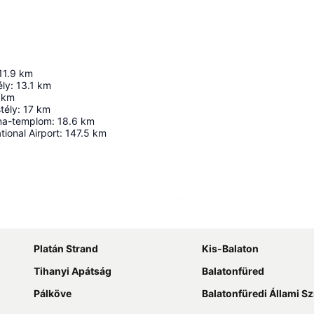
11.9
km
ély
:
13.1
km
km
tély
:
17
km
na-templom
:
18.6
km
tional Airport
:
147.5
km
Nagy méretű térkép
Platán Strand
Kis-Balaton
Tihanyi Apátság
Balatonfüred
Pálköve
Balatonfüredi Állami S