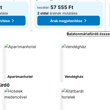
t
57 555 Ft
kezdőár:
atása
2 oldal
árainak mutatása
nítése
Árak megjelenítése
Balatonmáriafürdő összes
Apartmanhotel
Vendégház
ürdő