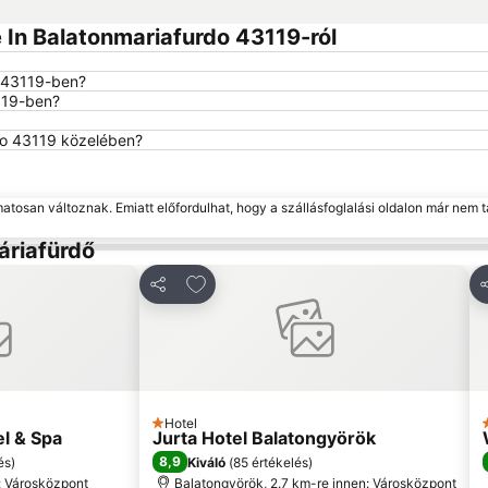
 In Balatonmariafurdo 43119-ról
o 43119-ben?
119-ben?
rdo 43119 közelében?
matosan változnak. Emiatt előfordulhat, hogy a szállásfoglalási oldalon már nem t
áriafürdő
edvencekhez
Hozzáadás a kedvencekhez
Megosztás
M
Hotel
1 Kategória
l & Spa
Jurta Hotel Balatongyörök
8,9
és
)
Kiváló
(
85 értékelés
)
: Városközpont
Balatongyörök, 2.7 km-re innen: Városközpont