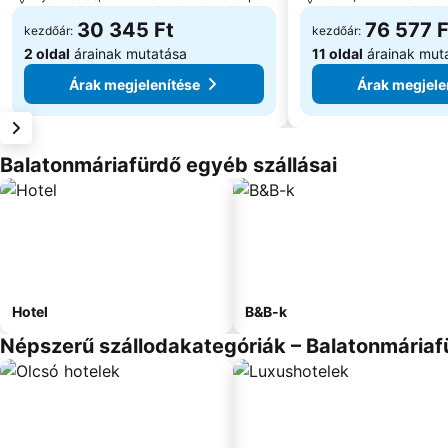
30 345 Ft
76 577 F
kezdőár:
kezdőár:
2 oldal
árainak mutatása
11 oldal
árainak mut
Árak megjelenítése
Árak megjele
Balatonmáriafürdő egyéb szállásai
Hotel
B&B-k
Népszerű szállodakategóriák – Balatonmáriaf