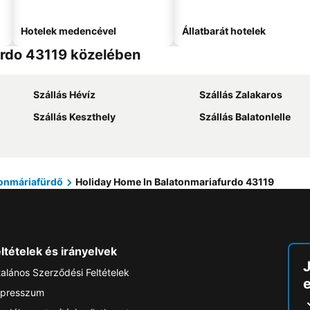
Hotelek medencével
Állatbarát hotelek
urdo 43119 közelében
Szállás Hévíz
Szállás Zalakaros
Szállás Keszthely
Szállás Balatonlelle
onmáriafürdő
Holiday Home In Balatonmariafurdo 43119
ltételek és irányelvek
talános Szerződési Feltételek
e
presszum