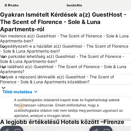
Il Prato
Isolotto
Gyakran Ismételt Kérdések a(z) GuestHost -
Firenzei Botanikus Kert
Fortezza da Basso
The Scent of Florence - Sole & Luna
Santa Maria del Fiore Bazilika
Bargello Nemzeti Múzeum
Apartments-ról
Uffizi Galéria
Borgo medievale di Montecatini Alto
Van medence a(z) GuestHost - The Scent of Florence - Sole & Luna
Termeland
Apartments-ben?
Engedélyezett-e a háziállat a(z) GuestHost - The Scent of Florence
- Sole & Luna Apartments-ben?
Van parkolási lehetőség a(z) GuestHost - The Scent of Florence -
Sole & Luna Apartments-ben?
Hol található a(z) GuestHost - The Scent of Florence - Sole & Luna
Apartments?
Melyek a népszerű látnivalók a(z) GuestHost - The Scent of
Florence - Sole & Luna Apartments közelében?
Több mutatása
A szállásfoglalási oldalaktól kapott árak és foglalhatósági adatok
folyamatosan változnak. Emiatt előfordulhat, hogy a
szállásfoglalási oldalon már nem találja meg pontosan ugyanazt az
ajánlatot, amelyet a trivagón látott.
A legjobb értékelésű Hotels között –Firenze