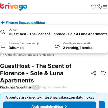
Kedvencek
Bejelen
Me
Firenze összes szállása
Úti cél
GuestHost - The Scent of Florence - Sole & Luna Apartments
Érkezés/távozás napja
Vendégek és szobák
Dátumok
2 vendég, 1 szoba.
A jutalékfizetés hatása a rendezésre
GuestHost - The Scent of
Florence - Sole & Luna
Megosztá
Ho
Apartments
Kiadó ház/apartman
/
Még nincs értékelve
A pontos árak megtekintéséhez válasszon dátumokat
A pontos árak megtekintéséhez válasszon dátumokat
Árak megjelenítése
Árak megjelenítése