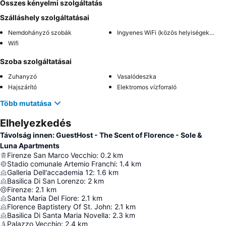
Összes kényelmi szolgáltatás
Szálláshely szolgáltatásai
Nemdohányzó szobák
Ingyenes WiFi (közös helyiségekben)
Wifi
Szoba szolgáltatásai
Zuhanyzó
Vasalódeszka
Hajszárító
Elektromos vízforraló
Több mutatása
Elhelyezkedés
Távolság innen: GuestHost - The Scent of Florence - Sole &
Luna Apartments
Firenze San Marco Vecchio
:
0.2
km
Stadio comunale Artemio Franchi
:
1.4
km
Galleria Dell'accademia 12
:
1.6
km
Basilica Di San Lorenzo
:
2
km
Firenze
:
2.1
km
Santa Maria Del Fiore
:
2.1
km
Florence Baptistery Of St. John
:
2.1
km
Basilica Di Santa Maria Novella
:
2.3
km
Palazzo Vecchio
:
2.4
km