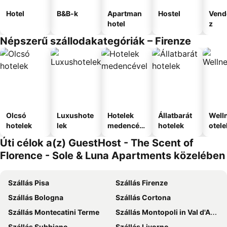
Hotel
B&B-k
Apartman
Hostel
Vend
hotel
z
Népszerű szállodakategóriák – Firenze
Olcsó
Luxushote
Hotelek
Állatbarát
Well
hotelek
lek
medencév
hotelek
otele
el
Úti célok a(z) GuestHost - The Scent of
Florence - Sole & Luna Apartments közelében
Szállás Pisa
Szállás Firenze
Szállás Bologna
Szállás Cortona
Szállás Montecatini Terme
Szállás Montopoli in Val d'Arno
Szállás Subbiano
Szállás Livorno