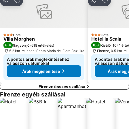
Megosztás
Hozzáadás a kedvencekhez
Megosztás
Hozzáadás
Hotel
Hotel
3 Kategória
3 Kategória
Villa Morghen
Hotel la Scala
8,4
8,8
Nagyon jó
(
618 értékelés
)
Kiváló
(
1041 érté
5.2 km-re innen: Santa Maria del Fiore Bazilika
Firenze, 0.5 km-re 
A pontos árak megtekintéséhez
A pontos árak m
válasszon dátumokat
válasszon dátum
Árak megjelenítése
Árak megje
Firenze összes szállása
Firenze egyéb szállásai