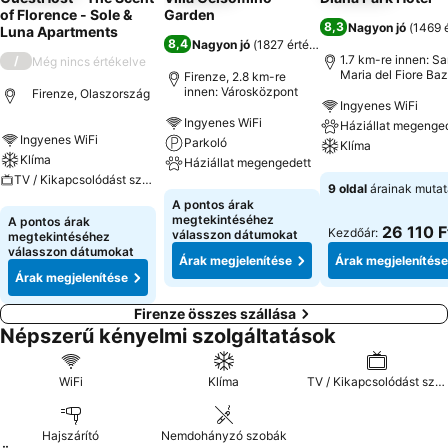
of Florence - Sole &
Garden
8,3
Nagyon jó
(
1469 
Luna Apartments
8,4
Nagyon jó
(
1827 értékelés
)
1.7 km-re innen: Sa
/
Még nincs értékelve
Maria del Fiore Baz
Firenze, 2.8 km-re
innen: Városközpont
Firenze, Olaszország
Ingyenes WiFi
Ingyenes WiFi
Háziállat megenge
Ingyenes WiFi
Parkoló
Klíma
Klíma
Háziállat megengedett
TV / Kikapcsolódást szolgáló extrák
Árak megjeleníté
9 oldal
árainak muta
Árak megjelenítése
A pontos árak
Árak megjelenítése
megtekintéséhez
A pontos árak
26 110 F
Kezdőár:
válasszon dátumokat
megtekintéséhez
válasszon dátumokat
Árak megjelenítése
Árak megjelenítése
Árak megjelenítése
Firenze összes szállása
Népszerű kényelmi szolgáltatások
WiFi
Klíma
TV / Kikapcsolódást szolgáló extrák
Hajszárító
Nemdohányzó szobák