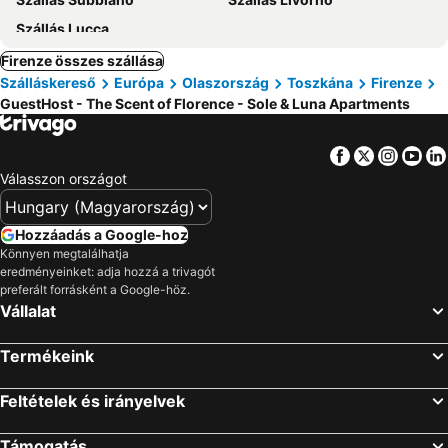
Szállás Lucca
Firenze összes szállása
Szálláskereső
Európa
Olaszország
Toszkána
Firenze
GuestHost - The Scent of Florence - Sole & Luna Apartments
Facebook
Twitter
Insta
Yo
Válasszon országot
Hozzáadás a Google-hoz
Könnyen megtalálhatja
eredményeinket: adja hozzá a trivagót
preferált forrásként a Google-höz.
Vállalat
Termékeink
Feltételek és irányelvek
Támogatás