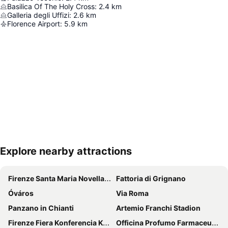
Basilica Of The Holy Cross
:
2.4
km
Galleria degli Uffizi
:
2.6
km
Florence Airport
:
5.9
km
Explore nearby attractions
Nagy méretű térkép
Firenze Santa Maria Novella állomás
Fattoria di Grignano
Óváros
Via Roma
Panzano in Chianti
Artemio Franchi Stadion
Firenze Fiera Konferencia Központ
Officina Profumo Farmaceutica di Santa Maria Novella