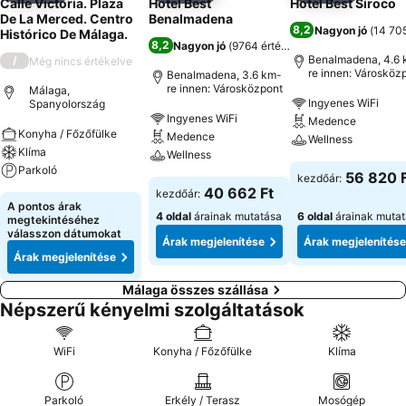
Calle Victoria. Plaza
Hotel Best
Hotel Best Siroco
De La Merced. Centro
Benalmadena
8,2
Nagyon jó
(
14 705
Histórico De Málaga.
8,2
Nagyon jó
(
9764 értékelés
)
Benalmadena, 4.6 
/
Még nincs értékelve
re innen: Városköz
Benalmadena, 3.6 km-
re innen: Városközpont
Málaga,
Ingyenes WiFi
Spanyolország
Ingyenes WiFi
Medence
Konyha / Főzőfülke
Medence
Wellness
Klíma
Wellness
Parkoló
56 820 
kezdőár:
40 662 Ft
kezdőár:
A pontos árak
4 oldal
árainak mutatása
6 oldal
árainak muta
megtekintéséhez
válasszon dátumokat
Árak megjelenítése
Árak megjelenítése
Árak megjelenítése
Málaga összes szállása
Népszerű kényelmi szolgáltatások
WiFi
Konyha / Főzőfülke
Klíma
Parkoló
Erkély / Terasz
Mosógép