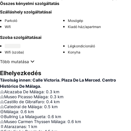
Összes kényelmi szolgáltatás
Szálláshely szolgáltatásai
Parkoló
Mosógép
Wifi
Kiadó ház/apartman
Szoba szolgáltatásai
Légkondicionáló
Wifi (szoba)
Konyha
Több mutatása
Elhelyezkedés
Távolság innen: Calle Victoria. Plaza De La Merced. Centro
Histórico De Málaga.
Alcazaba De Málaga
:
0.3
km
Museo Picasso Málaga
:
0.3
km
Castillo de Gibralfaro
:
0.4
km
Catedral de Málaga
:
0.5
km
Málaga
:
0.6
km
Bullring La Malagueta
:
0.6
km
Museo Carmen Thyssen Málaga
:
0.6
km
Atarazanas
:
1
km