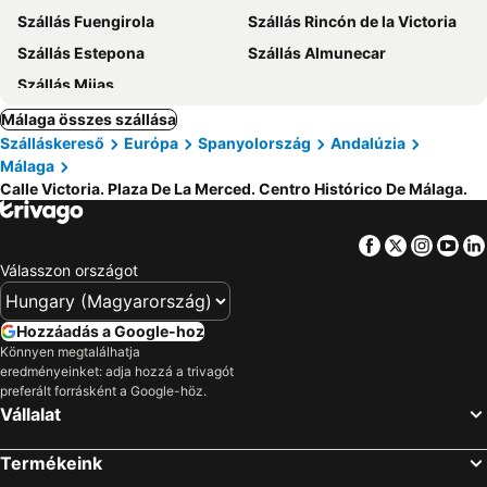
Szállás Fuengirola
Szállás Rincón de la Victoria
Szállás Estepona
Szállás Almunecar
Szállás Mijas
Málaga összes szállása
Szálláskereső
Európa
Spanyolország
Andalúzia
Málaga
Calle Victoria. Plaza De La Merced. Centro Histórico De Málaga.
Facebook
Twitter
Insta
Yo
Válasszon országot
Hozzáadás a Google-hoz
Könnyen megtalálhatja
eredményeinket: adja hozzá a trivagót
preferált forrásként a Google-höz.
Vállalat
Termékeink