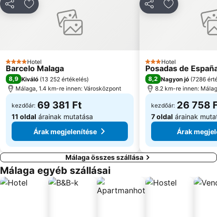
Port of Bajadilla
Parque Arroyo de la Represa
Megosztás
Hozzáadás a kedvencekhez
Megosztás
Hozzáadás a
La Alameda
Paseo Maritimo Marbella
Hotel
Hotel
4 Kategória
3 Kategória
Barcelo Malaga
Posadas de Españ
8,9
8,2
Kiváló
(
13 252 értékelés
)
Nagyon jó
(
7286 ért
Málaga, 1.4 km-re innen: Városközpont
8.2 km-re innen: Málag
69 381 Ft
26 758 
kezdőár:
kezdőár:
11 oldal
árainak mutatása
7 oldal
árainak muta
Árak megjelenítése
Árak megjel
Málaga összes szállása
Málaga egyéb szállásai