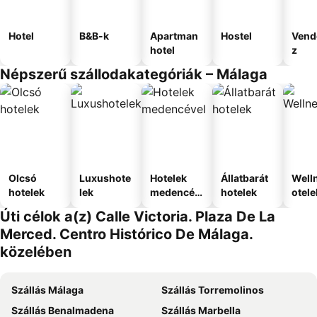
Hotel
B&B-k
Apartman
Hostel
Vend
hotel
z
Népszerű szállodakategóriák – Málaga
Olcsó
Luxushote
Hotelek
Állatbarát
Well
hotelek
lek
medencév
hotelek
otele
el
Úti célok a(z) Calle Victoria. Plaza De La
Merced. Centro Histórico De Málaga.
közelében
Szállás Málaga
Szállás Torremolinos
Szállás Benalmadena
Szállás Marbella