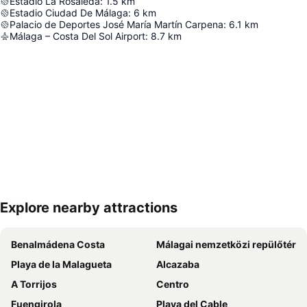
Estadio La Rosaleda
:
1.5
km
Estadio Ciudad De Málaga
:
6
km
Palacio de Deportes José María Martín Carpena
:
6.1
km
Málaga – Costa Del Sol Airport
:
8.7
km
Explore nearby attractions
Nagy méretű térkép
Benalmádena Costa
Málagai nemzetközi repülőtér
Playa de la Malagueta
Alcazaba
A Torrijos
Centro
Fuengirola
Playa del Cable