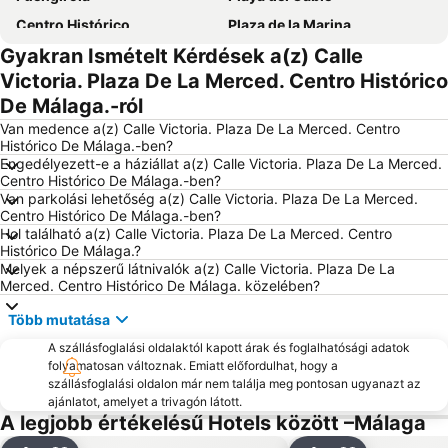
Centro Histórico
Plaza de la Marina
Gyakran Ismételt Kérdések a(z) Calle
La Caleta
Benalmádena Pueblo
Victoria. Plaza De La Merced. Centro Histórico
Pedregalejo
Ayuntamiento de Marbella
De Málaga.-ról
La Malagueta
Plaza Mayor
Van medence a(z) Calle Victoria. Plaza De La Merced. Centro
Los Álamos
Nikki Beach
Histórico De Málaga.-ben?
Engedélyezett-e a háziállat a(z) Calle Victoria. Plaza De La Merced.
El Faro
Ayuntamiento de Málaga
Centro Histórico De Málaga.-ben?
Van parkolási lehetőség a(z) Calle Victoria. Plaza De La Merced.
Arena of La Malagueta
Puerto de Málaga
Centro Histórico De Málaga.-ben?
Barrio Playamar
Barrio Arroyo de la Miel
Hol található a(z) Calle Victoria. Plaza De La Merced. Centro
Histórico De Málaga.?
Torrequebrada
Castillo Sohail
Melyek a népszerű látnivalók a(z) Calle Victoria. Plaza De La
Merced. Centro Histórico De Málaga. közelében?
Poniente - Torre del Mar
La Cala Resort
Plaza de los Naranjos
Museo Picasso
Több mutatása
Rectorado de la Universidad de Málaga
Centro Comercial Málaga Plaza
A szállásfoglalási oldalaktól kapott árak és foglalhatósági adatok
folyamatosan változnak. Emiatt előfordulhat, hogy a
Carretera de Cádiz
Palacio de Ferias y Congresos de Málaga
szállásfoglalási oldalon már nem találja meg pontosan ugyanazt az
Cala del Moral
Benajarafe
ajánlatot, amelyet a trivagón látott.
A legjobb értékelésű Hotels között –Málaga
Torreblanca
Aquamijas