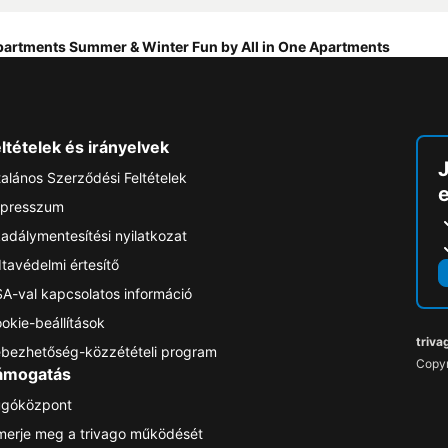
artments Summer & Winter Fun by All in One Apartments
ltételek és irányelvek
talános Szerződési Feltételek
e
presszum
adálymentesítési nyilatkozat
tavédelmi értesítő
A-val kapcsolatos információ
okie-beállítások
triva
bezhetőség-közzétételi program
Copyr
ámogatás
góközpont
merje meg a trivago működését