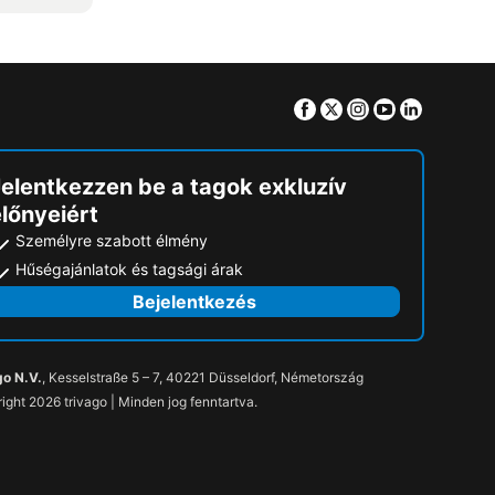
Facebook
Twitter
Instagram
Youtube
Linkedin
Jelentkezzen be a tagok exkluzív
lőnyeiért
Személyre szabott élmény
Hűségajánlatok és tagsági árak
Bejelentkezés
go N.V.
, Kesselstraße 5 – 7, 40221 Düsseldorf, Németország
ight 2026 trivago | Minden jog fenntartva.