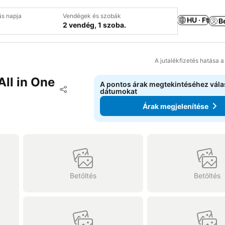
ás napja
Vendégek és szobák
HU · Ft
B
2 vendég, 1 szoba.
A jutalékfizetés hatása 
ll in One
A pontos árak megtekintéséhez vál
Hozzáadás a kedvencekhez
dátumokat
Megosztás
Árak megjelenítése
Betöltés
Betöltés