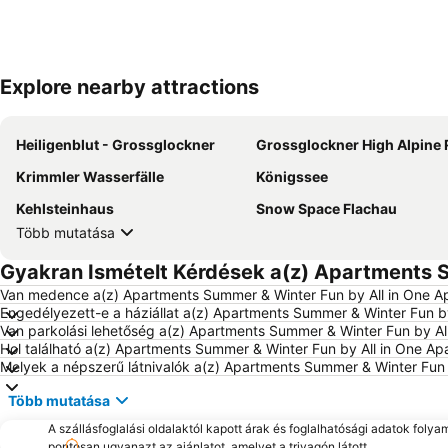
Explore nearby attractions
Heiligenblut - Grossglockner
Grossglockner High Alpine
Krimmler Wasserfälle
Königssee
Kehlsteinhaus
Snow Space Flachau
Több mutatása
Gyakran Ismételt Kérdések a(z) Apartments S
Van medence a(z) Apartments Summer & Winter Fun by All in One 
Engedélyezett-e a háziállat a(z) Apartments Summer & Winter Fun b
Van parkolási lehetőség a(z) Apartments Summer & Winter Fun by A
Hol található a(z) Apartments Summer & Winter Fun by All in One Ap
Melyek a népszerű látnivalók a(z) Apartments Summer & Winter Fun
Több mutatása
A szállásfoglalási oldalaktól kapott árak és foglalhatósági adatok folya
pontosan ugyanazt az ajánlatot, amelyet a trivagón látott.