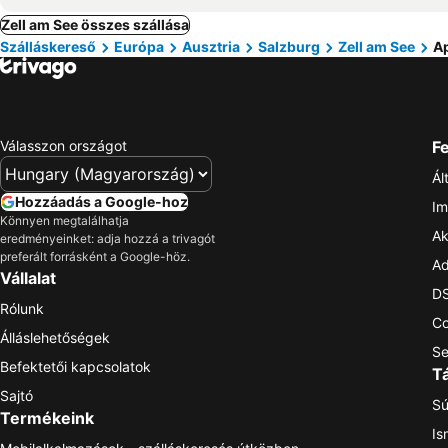
Zell am See összes szállása
Szálláskereső
Európa
Ausztria
Salzburg
Zell am See
Ap
Válasszon országot
Fe
Ál
Hozzáadás a Google-hoz
Im
Könnyen megtalálhatja
Ak
eredményeinket: adja hozzá a trivagót
preferált forrásként a Google-höz.
Ad
Vállalat
DS
Rólunk
Co
Álláslehetőségek
Se
Befektetői kapcsolatok
T
Sajtó
Sú
Termékeink
Is