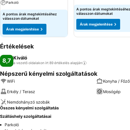
Parkoló
A pontos árak megtekintéséhe
válasszon dátumokat
A pontos árak megtekintéséhez
válasszon dátumokat
Árak megjelenítése
Árak megjelenítése
Értékelések
Kiváló
8,7
a vezető oldalakon írt 89 értékelés
alapján
Népszerű kényelmi szolgáltatások
WiFi
Konyha / Főző
Erkély / Terasz
Mosógép
Nemdohányzó szobák
Összes kényelmi szolgáltatás
Szálláshely szolgáltatásai
Parkoló