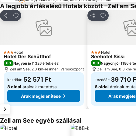
A legjobb értékelésű Hotels között –Zell am S
Hozzáadás a kedvencekhez
Hozzáadás a k
Megosztás
Megosztás
Hotel
Hotel
3 Kategória
3 Kategória
Hotel Der Schütthof
Seehotel Sissi
8,1
8,0
Nagyon jó
(
1326 értékelés
)
Nagyon jó
(
1186 ért
Zell am See, 2.3 km-re innen: Városközpont
Zell am See, 0.3 km-r
52 571 Ft
39 710 F
kezdőár:
kezdőár:
8 oldal
árainak mutatása
6 oldal
árainak muta
Árak megjelenítése
Árak megjele
Zell am See egyéb szállásai