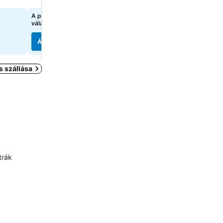
A pontos árak megtekintéséhez
42 888 Ft
kezdőár:
válasszon dátumokat
2 oldal
árainak mutatása
Árak megjelenítése
Árak megjelenítése
s szállása
trák