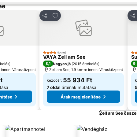
ee
edvencekhez
Hozzáadás a kedvencekhez
Megosztás
Me
Hotel
4 Kategória
4 
VAYA Zell am See
Su
8,1
9
ékelés
)
Nagyon jó
(
2015 értékelés
)
e innen: Városközpont
Zell am See, 1.9 km-re innen: Városközpont
t
55 934 Ft
kezdőár:
k
tása
7 oldal
árainak mutatása
5
nítése
Árak megjelenítése
Zell am See össze