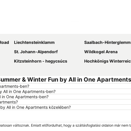
Nagy méretű térkép
 Road
Liechtensteinklamm
Saalbach-Hinterglemm S
St. Johann-Alpendorf
Wildkogel Arena
Kitzsteinhorn - hegycsúcs
Hochkönigs Winterreich - Mühlbach Dien
ummer & Winter Fun by All in One Apartments
Apartments-ben?
y All in One Apartments-ben?
ll in One Apartments-ben?
artments?
 by All in One Apartments közelében?
matosan változnak. Emiatt előfordulhat, hogy a szállásfoglalási oldalon már nem t