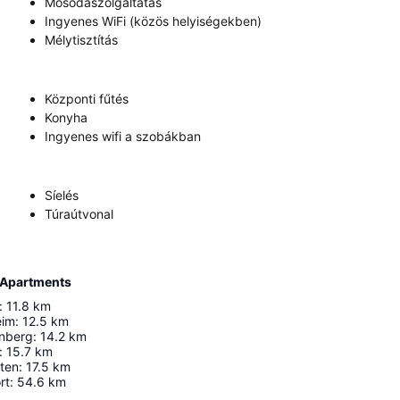
Mosodaszolgáltatás
Ingyenes WiFi (közös helyiségekben)
Mélytisztítás
Központi fűtés
Konyha
Ingyenes wifi a szobákban
Síelés
Túraútvonal
e Apartments
:
11.8
km
eim
:
12.5
km
enberg
:
14.2
km
:
15.7
km
iten
:
17.5
km
rt
:
54.6
km