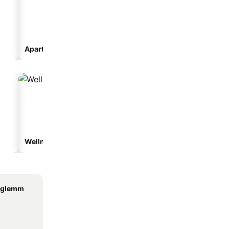
Apartmanhotel
Wellnesshotelek
Vízparti hotelek
erglemm