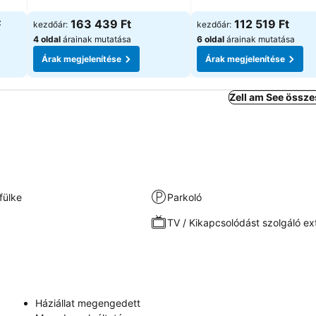
z
163 439 Ft
112 519 Ft
kezdőár:
kezdőár:
4 oldal
árainak mutatása
6 oldal
árainak mutatása
Árak megjelenítése
Árak megjelenítése
Zell am See össze
fülke
Parkoló
TV / Kikapcsolódást szolgáló ex
Háziállat megengedett