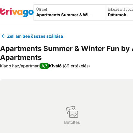
Úti cél
Érkezés/távoz
Dátumok
Zell am See összes szállása
Apartments Summer & Winter Fun by A
Apartments
Kiadó ház/apartman
Kiváló
(
89 értékelés
)
8,7
Betöltés