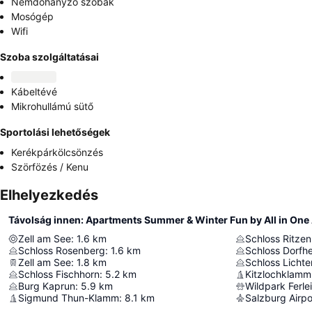
Nemdohányzó szobák
Mosógép
Wifi
Szoba szolgáltatásai
Kábeltévé
Mikrohullámú sütő
Sportolási lehetőségek
Kerékpárkölcsönzés
Szörfözés / Kenu
Elhelyezkedés
Távolság innen: Apartments Summer & Winter Fun by All in On
Zell am See
:
1.6
km
Schloss Ritzen
Schloss Rosenberg
:
1.6
km
Schloss Dorfh
Zell am See
:
1.8
km
Schloss Licht
Schloss Fischhorn
:
5.2
km
Kitzlochklamm
Burg Kaprun
:
5.9
km
Wildpark Ferle
Sigmund Thun-Klamm
:
8.1
km
Salzburg Airpo