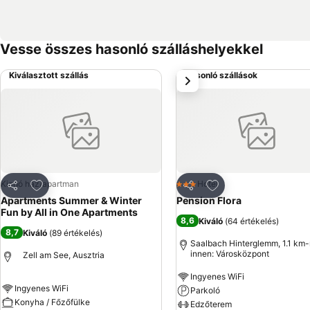
Vesse összes hasonló szálláshelyekkel
Kiválasztott szállás
Hasonló szállások
következő
Hozzáadás a kedvencekhez
Hozzáadás a kedve
Kiadó ház/apartman
Hotel
3 Kategória
Megosztás
Megosztás
Apartments Summer & Winter
Pension Flora
Fun by All in One Apartments
8,6
Kiváló
(
64 értékelés
)
8,7
Kiváló
(
89 értékelés
)
Saalbach Hinterglemm, 1.1 km-
innen: Városközpont
Zell am See, Ausztria
Ingyenes WiFi
Ingyenes WiFi
Parkoló
Konyha / Főzőfülke
Edzőterem