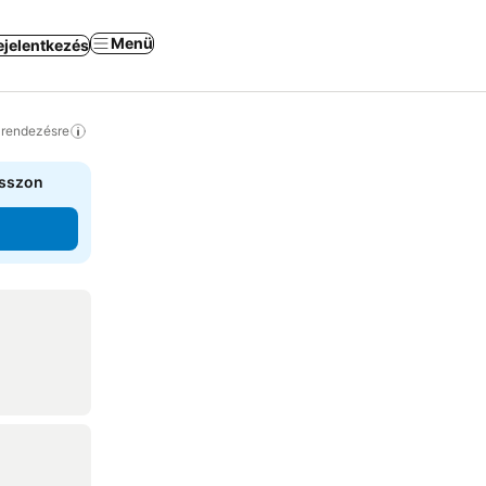
Menü
ejelentkezés
a rendezésre
asszon