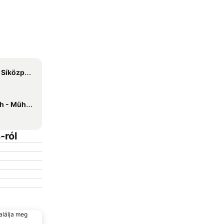
íközpont
ten Maria Alm
-ról
alálja meg