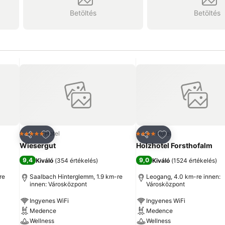
Betöltés
Betöltés
ncekhez
Hozzáadás a kedvencekhez
Hozzáadás a ked
Hotel
Hotel
5 Kategória
4 Kategória
Megosztás
Megosztás
Wiesergut
Holzhotel Forsthofalm
9,4
9,0
Kiváló
(
354 értékelés
)
Kiváló
(
1524 értékelés
)
re
Saalbach Hinterglemm, 1.9 km-re
Leogang, 4.0 km-re innen:
innen: Városközpont
Városközpont
Ingyenes WiFi
Ingyenes WiFi
Medence
Medence
Wellness
Wellness