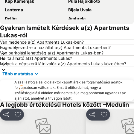
Kap Kamenjak
Pula Hajókikötő
Lanterna
Bijela Uvala
Delfin
Ambrela
Gyakran Ismételt Kérdések a(z) Apartments
Brioni
Villas Rubin
Lukas-ról
Histria
Sveti Andrija - Crveni otok
Van medence a(z) Apartments Lukas-ben?
Pólai repülőtér
Nacionalni Park Brijuni
Engedélyezett-e a háziállat a(z) Apartments Lukas-ben?
Van parkolási lehetőség a(z) Apartments Lukas-ben?
Maslinica
Amfiteatar
Hol található a(z) Apartments Lukas?
Slatina
Porto Sole
Melyek a népszerű látnivalók a(z) Apartments Lukas közelében?
Lošinj Island Repülőtér
Istra Funtana
Több mutatása
Artatore
Levan
A szállásfoglalási oldalaktól kapott árak és foglalhatósági adatok
Vestar
folyamatosan változnak. Emiatt előfordulhat, hogy a
Porto cittadino meridionale Andana
szállásfoglalási oldalon már nem találja meg pontosan ugyanazt az
Zavičajni muzej grada Rovinja
Krakkó Óváros
ajánlatot, amelyet a trivagón látott.
A legjobb értékelésű Hotels között –Medulin
Valkanela
AC Zelena Laguna
Amarin
Megosztás
Hozzáadás a kedvencekhez
Megosztás
Hozzáadás a