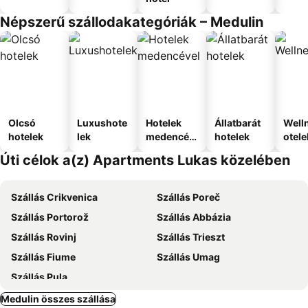
Népszerű szállodakategóriák – Medulin
Olcsó
Luxushote
Hotelek
Állatbarát
Well
hotelek
lek
medencév
hotelek
otele
el
Úti célok a(z) Apartments Lukas közelében
Szállás Crikvenica
Szállás Poreč
Szállás Portorož
Szállás Abbázia
Szállás Rovinj
Szállás Trieszt
Szállás Fiume
Szállás Umag
Szállás Pula
Medulin összes szállása