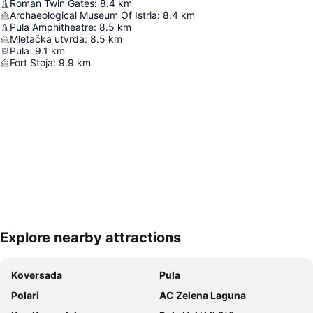
Roman Twin Gates
:
8.4
km
Archaeological Museum Of Istria
:
8.4
km
Pula Amphitheatre
:
8.5
km
Mletačka utvrda
:
8.5
km
Pula
:
9.1
km
Fort Stoja
:
9.9
km
Explore nearby attractions
Nagy méretű térkép
Koversada
Pula
Polari
AC Zelena Laguna