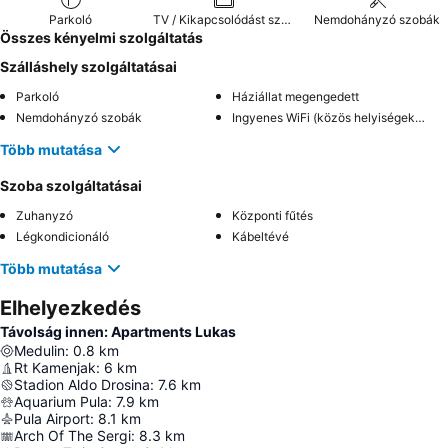
Parkoló
TV / Kikapcsolódást szolgáló extrák
Nemdohányzó szobák
Összes kényelmi szolgáltatás
Szálláshely szolgáltatásai
Parkoló
Háziállat megengedett
Nemdohányzó szobák
Ingyenes WiFi (közös helyiségekben)
Több mutatása
Szoba szolgáltatásai
Zuhanyzó
Központi fűtés
Légkondicionáló
Kábeltévé
Több mutatása
Elhelyezkedés
Távolság innen: Apartments Lukas
Medulin
:
0.8
km
Rt Kamenjak
:
6
km
Stadion Aldo Drosina
:
7.6
km
Aquarium Pula
:
7.9
km
Pula Airport
:
8.1
km
Arch Of The Sergi
:
8.3
km