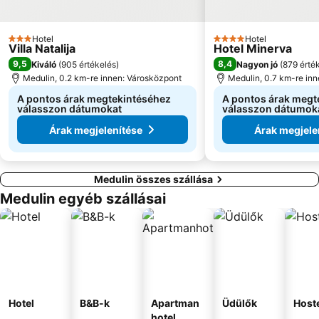
Hotel
Hotel
3 Kategória
4 Kategória
Villa Natalija
Hotel Minerva
9,5
8,4
Kiváló
(
905 értékelés
)
Nagyon jó
(
879 érté
Medulin, 0.2 km-re innen: Városközpont
Medulin, 0.7 km-re in
A pontos árak megtekintéséhez
A pontos árak megt
válasszon dátumokat
válasszon dátumok
Árak megjelenítése
Árak megjele
Medulin összes szállása
Medulin egyéb szállásai
Hotel
B&B-k
Apartman
Üdülők
Host
hotel