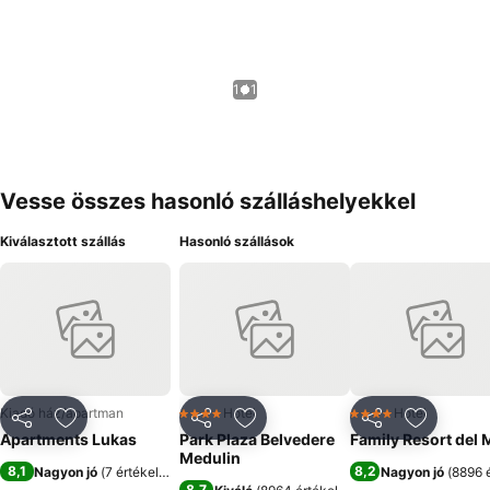
1 / 1
Vesse összes hasonló szálláshelyekkel
Kiválasztott szállás
Hasonló szállások
Kiadó ház/apartman
Hotel
Hotel
4 Kategória
4 Kategória
Megosztás
Hozzáadás a kedvencekhez
Megosztás
Hozzáadás a kedvencekhez
Megosztás
Hozzáad
Apartments Lukas
Park Plaza Belvedere
Family Resort del 
Medulin
8,1
8,2
Nagyon jó
(
7 értékelés
)
Nagyon jó
(
8896 
8,7