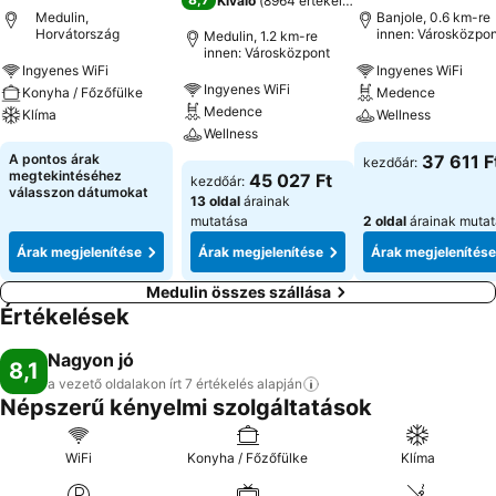
Kiváló
(
8964 értékelés
)
Medulin,
Banjole, 0.6 km-re
Horvátország
innen: Városközpon
Medulin, 1.2 km-re
innen: Városközpont
Ingyenes WiFi
Ingyenes WiFi
Ingyenes WiFi
Konyha / Főzőfülke
Medence
Medence
Klíma
Wellness
Wellness
A pontos árak
37 611 F
kezdőár:
megtekintéséhez
45 027 Ft
kezdőár:
válasszon dátumokat
13 oldal
árainak
mutatása
2 oldal
árainak muta
Árak megjelenítése
Árak megjelenítése
Árak megjelenítése
Medulin összes szállása
Értékelések
Nagyon jó
8,1
a vezető oldalakon írt 7 értékelés
alapján
Népszerű kényelmi szolgáltatások
WiFi
Konyha / Főzőfülke
Klíma