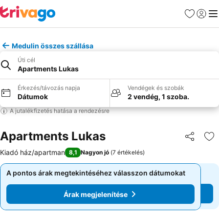
Kedvencek
Bejelen
Me
Medulin összes szállása
Úti cél
Apartments Lukas
Érkezés/távozás napja
Vendégek és szobák
Dátumok
2 vendég, 1 szoba.
A jutalékfizetés hatása a rendezésre
Apartments Lukas
Megosztá
Ho
Kiadó ház/apartman
8,1
Nagyon jó
(
7 értékelés
)
A pontos árak megtekintéséhez válasszon dátumokat
A pontos árak megtekintéséhez válasszon dátumokat
Árak megjelenítése
Árak megjelenítése