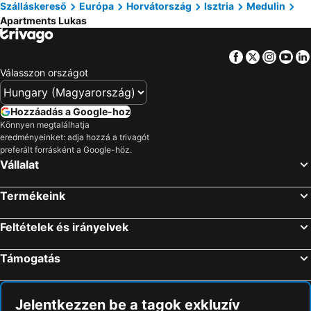
Szálláskereső
Európa
Horvátország
Isztria
Medulin
Apartments Lukas
Facebook
Twitter
Insta
Yo
Válasszon országot
Hozzáadás a Google-hoz
Könnyen megtalálhatja
eredményeinket: adja hozzá a trivagót
preferált forrásként a Google-höz.
Vállalat
Termékeink
Feltételek és irányelvek
Támogatás
Jelentkezzen be a tagok exkluzív