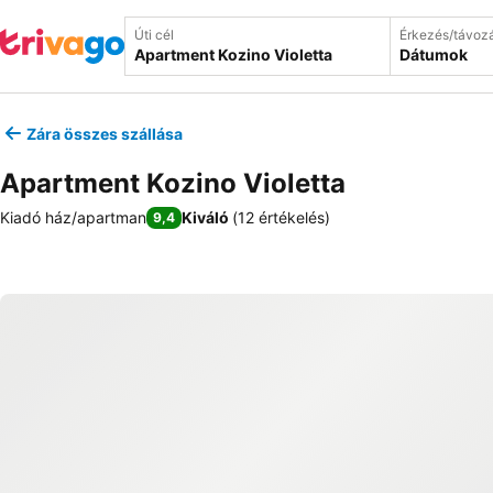
Úti cél
Érkezés/távoz
Dátumok
Zára összes szállása
Apartment Kozino Violetta
Kiadó ház/apartman
Kiváló
(
12 értékelés
)
9,4