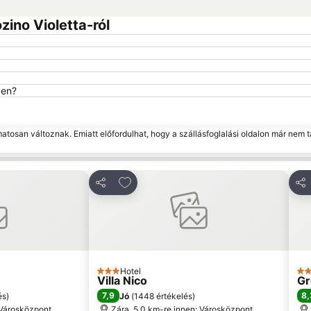
ino Violetta-ról
ben?
matosan változnak. Emiatt előfordulhat, hogy a szállásfoglalási oldalon már nem t
edvencekhez
Hozzáadás a kedvencekhez
Megosztás
Me
Hotel
3 Kategória
3 K
Villa Nico
Gr
7,9
8,
és
)
Jó
(
1448 értékelés
)
 Városközpont
Zára, 5.0 km-re innen: Városközpont