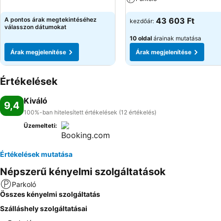
Árak megjelenítése
A pontos árak megtekintéséhez
43 603 Ft
kezdőár:
válasszon dátumokat
10 oldal
árainak mutatása
Árak megjelenítése
Árak megjelenítése
Értékelések
Kiváló
9,4
100%-ban hitelesített értékelések (12 értékelés)
Üzemelteti:
Értékelések mutatása
Népszerű kényelmi szolgáltatások
Parkoló
Összes kényelmi szolgáltatás
Szálláshely szolgáltatásai