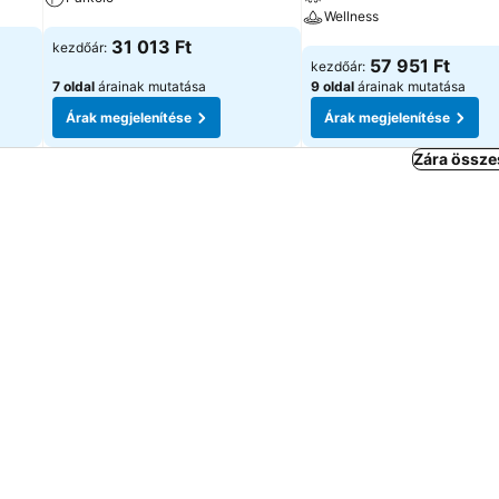
Wellness
Árak megjelenítése
31 013 Ft
kezdőár:
Árak megjelenítése
57 951 Ft
kezdőár:
7 oldal
árainak mutatása
9 oldal
árainak mutatása
Árak megjelenítése
Árak megjelenítése
Zára össze