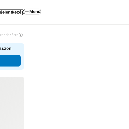
Menü
ejelentkezés
a rendezésre
asszon