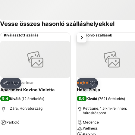
Vesse összes hasonló szálláshelyekkel
Kiválasztott szállás
Hasonló szállások
következő
Hozzáadás a kedvencekhez
Hozzáadás a kedve
Kiadó ház/apartman
Hotel
4 Kategória
Megosztás
Megosztás
Apartment Kozino Violetta
Hotel Pinija
9,4
8,6
Kiváló
(
12 értékelés
)
Kiváló
(
7621 értékelés
)
Zára, Horvátország
Petrčane, 1.5 km-re innen:
Városközpont
Parkoló
Medence
Wellness
Árak megjelenítése
Parkoló