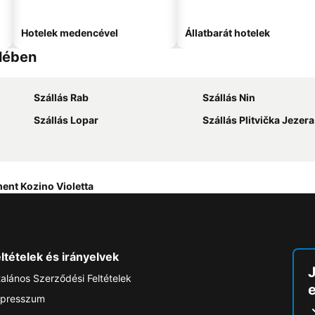
Hotelek medencével
Állatbarát hotelek
elében
Szállás Rab
Szállás Nin
Szállás Lopar
Szállás Plitvička Jezera
ent Kozino Violetta
ltételek és irányelvek
talános Szerződési Feltételek
e
presszum