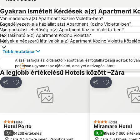
Gyakran Ismételt Kérdések a(z) Apartment Koz
Van medence a(z) Apartment Kozino Violetta-ben?
Engedélyezett-e a háziállat a(z) Apartment Kozino Violetta-ben?
Van parkolási lehetőség a(z) Apartment Kozino Violetta-ben?
Hol található a(z) Apartment Kozino Violetta?
Melyek a népszerű látnivalók a(z) Apartment Kozino Violetta közelé
Több mutatása
A szállásfoglalási oldalaktól kapott árak és foglalhatósági adatok folya
pontosan ugyanazt az ajánlatot, amelyet a trivagón látott.
A legjobb értékelésű Hotels között –Zára
Hozzáadás a kedvencekhez
Hozzáadás a k
Megosztás
Megosztás
Hotel
Hotel
3 Kategória
4 Kategória
Hotel Porto
Miramare Hotel
7,3
9,3
(
4268 értékelés
)
Kiváló
(
1660 értékel
Zára, 2.5 km-re innen: Városközpont
Zára, 1.0 km-re innen: