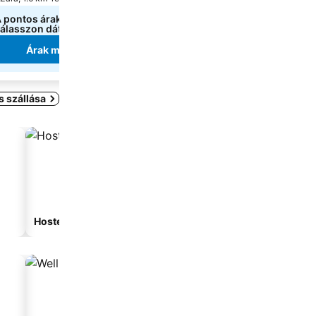
 pontos árak megtekintéséhez
36 133 Ft
kezdőár:
álasszon dátumokat
4 oldal
árainak mutatása
Árak megjelenítése
Árak megjeleníté
s szállása
Hostel
Vendégház