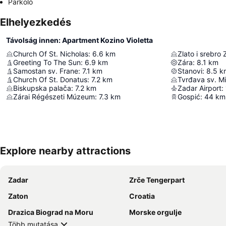
Parkoló
Elhelyezkedés
Távolság innen: Apartment Kozino Violetta
Church Of St. Nicholas
:
6.6
km
Zlato i srebro
Greeting To The Sun
:
6.9
km
Zára
:
8.1
km
Samostan sv. Frane
:
7.1
km
Stanovi
:
8.5
k
Church Of St. Donatus
:
7.2
km
Tvrđava sv. Mi
Biskupska palača
:
7.2
km
Zadar Airport
:
Zárai Régészeti Múzeum
:
7.3
km
Gospić
:
44
km
Explore nearby attractions
Zadar
Zrče Tengerpart
Zaton
Croatia
Drazica Biograd na Moru
Morske orgulje
Több mutatása