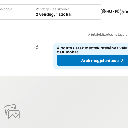
ás napja
Vendégek és szobák
HU · Ft
B
2 vendég, 1 szoba.
A jutalékfizetés hatása 
Hozzáadás a kedvencekhez
A pontos árak megtekintéséhez vál
Megosztás
dátumokat
Árak megjelenítése