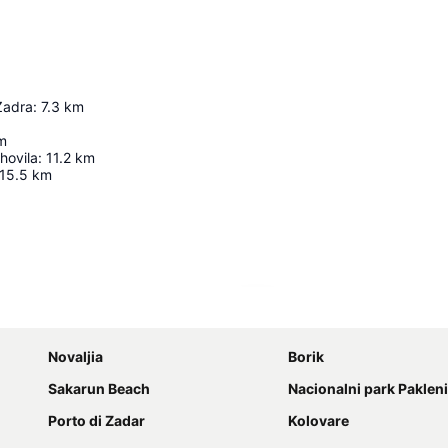
 Zadra
:
7.3
km
m
hovila
:
11.2
km
15.5
km
Nagy méretű térkép
Novaljia
Borik
Sakarun Beach
Nacionalni park Paklen
Porto di Zadar
Kolovare