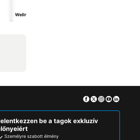
Wellnesshotelek
Vízparti hotelek
Facebook
Twitter
Instagram
Youtube
Linkedin
Jelentkezzen be a tagok exkluzív
lőnyeiért
Személyre szabott élmény