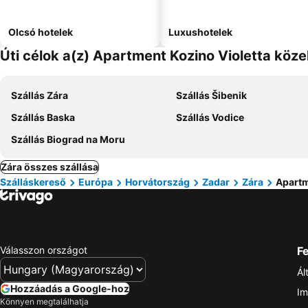
Olcsó hotelek
Luxushotelek
Úti célok a(z) Apartment Kozino Violetta köz
Szállás Zára
Szállás Šibenik
Szállás Baska
Szállás Vodice
Szállás Biograd na Moru
Zára összes szállása
Szálláskereső
Európa
Horvátország
Zadar
Zára
Apartm
Válasszon országot
Fe
Ál
Hozzáadás a Google-hoz
Im
Könnyen megtalálhatja