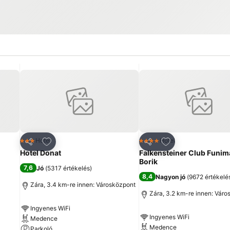
ncekhez
Hozzáadás a kedvencekhez
Hozzáadás a ked
Hotel
Hotel
3 Kategória
4 Kategória
Megosztás
Megosztás
Hotel Donat
Falkensteiner Club Funim
Borik
7,6
Jó
(
5317 értékelés
)
8,4
Nagyon jó
(
9672 értékelé
Zára, 3.4 km-re innen: Városközpont
Zára, 3.2 km-re innen: Vár
Ingyenes WiFi
Ingyenes WiFi
Medence
Medence
Parkoló