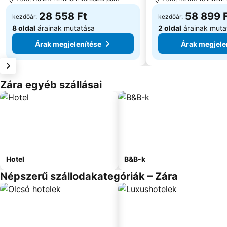
28 558 Ft
58 899 
kezdőár:
kezdőár:
8 oldal
árainak mutatása
2 oldal
árainak muta
Árak megjelenítése
Árak megjele
Zára egyéb szállásai
Hotel
B&B-k
Népszerű szállodakategóriák – Zára