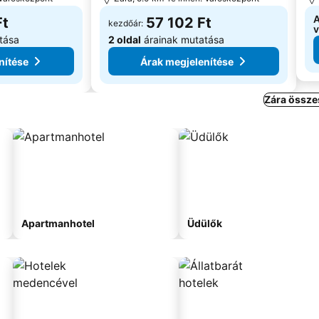
A
Ft
57 102 Ft
kezdőár:
v
tása
2 oldal
árainak mutatása
nítése
Árak megjelenítése
Zára össze
Apartmanhotel
Üdülők