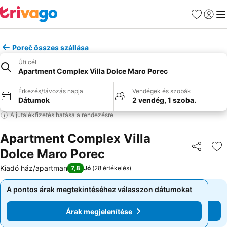
Kedvencek
Bejelen
Me
Poreč összes szállása
Úti cél
Apartment Complex Villa Dolce Maro Porec
Érkezés/távozás napja
Vendégek és szobák
Dátumok
2 vendég, 1 szoba.
A jutalékfizetés hatása a rendezésre
Apartment Complex Villa
Dolce Maro Porec
Megosztá
Ho
Kiadó ház/apartman
7,8
Jó
(
28 értékelés
)
A pontos árak megtekintéséhez válasszon dátumokat
A pontos árak megtekintéséhez válasszon dátumokat
Árak megjelenítése
Árak megjelenítése