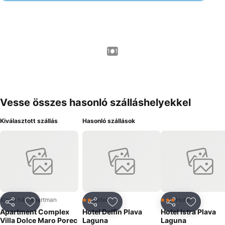
1 / 1
Vesse összes hasonló szálláshelyekkel
Kiválasztott szállás
Hasonló szállások
Kiadó ház/apartman
Hotel
Hotel
2 Kategória
3 Kategória
Megosztás
Hozzáadás a kedvencekhez
Megosztás
Hozzáadás a kedvencekhez
Megosztás
Hozzáad
Apartment Complex
Hotel Delfin Plava
Hotel Istra Plava
Villa Dolce Maro Porec
Laguna
Laguna