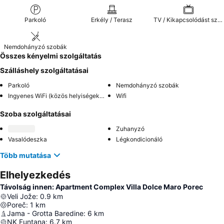
Parkoló
Erkély / Terasz
TV / Kikapcsolódást szolgáló extrák
Nemdohányzó szobák
Összes kényelmi szolgáltatás
Szálláshely szolgáltatásai
Parkoló
Nemdohányzó szobák
Ingyenes WiFi (közös helyiségekben)
Wifi
Szoba szolgáltatásai
Zuhanyzó
Vasalódeszka
Légkondicionáló
Több mutatása
Elhelyezkedés
Távolság innen: Apartment Complex Villa Dolce Maro Porec
Veli Jože
:
0.9
km
Poreč
:
1
km
Jama - Grotta Baredine
:
6
km
NK Funtana
:
6.7
km