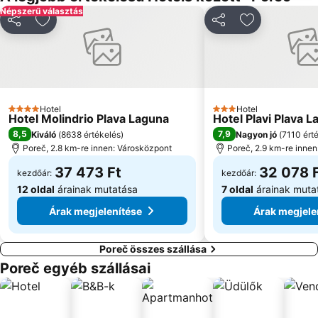
Histria
Borik
Népszerű választás
Slovenska Obala
Obala
Megosztás
Hozzáadás a kedvencekhez
Megosztás
Hozzáadás a
Histrion
Insula
Nacionalni Park Brijuni
Pólai repülőtér
Maslinica
Teatro Rossetti
Istra Funtana
Valeta AC Lanterna
Hotel
Hotel
4 Kategória
3 Kategória
Hotel Molindrio Plava Laguna
Hotel Plavi Plava 
Porto Sole
AC Mareda
8,5
7,9
Kiváló
(
8638 értékelés
)
Nagyon jó
(
7110 ért
Laguna
Meduza 2
Poreč, 2.8 km-re innen: Városközpont
Poreč, 2.9 km-re inne
Tartinijev trg
Amfiteatar
37 473 Ft
32 078 
kezdőár:
kezdőár:
12 oldal
árainak mutatása
7 oldal
árainak muta
Árak megjelenítése
Árak megjele
Poreč összes szállása
Poreč egyéb szállásai