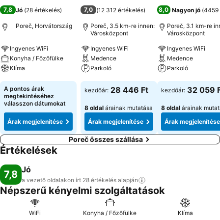
7,8
7,0
8,0
Jó
(
28 értékelés
)
(
12 312 értékelés
)
Nagyon jó
(
4459 
Poreč, Horvátország
Poreč, 3.5 km-re innen:
Poreč, 3.1 km-re in
Városközpont
Városközpont
Ingyenes WiFi
Ingyenes WiFi
Ingyenes WiFi
Konyha / Főzőfülke
Medence
Medence
Klíma
Parkoló
Parkoló
Árak megjelenítése
Árak megjelenítése
Árak megjeleníté
A pontos árak
28 446 Ft
32 059 
kezdőár:
kezdőár:
megtekintéséhez
válasszon dátumokat
8 oldal
árainak mutatása
8 oldal
árainak muta
Árak megjelenítése
Árak megjelenítése
Árak megjelenítése
Poreč összes szállása
Értékelések
Jó
7,8
a vezető oldalakon írt 28 értékelés
alapján
Népszerű kényelmi szolgáltatások
WiFi
Konyha / Főzőfülke
Klíma