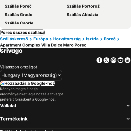
Szállás Poreč
Szállás Portorož
Szállás Grado
Szállás Abbázia
Szállás Caorle
Poreč összes szállása
Szálláskereső
Európa
Horvátország
Isztria
Poreč
Apartment Complex Villa Dolce Maro Porec
Facebook
Twitter
Insta
Yo
Válasszon országot
Hozzáadás a Google-hoz
Könnyen megtalálhatja
eredményeinket: adja hozzá a trivagót
preferált forrásként a Google-höz.
Vállalat
Termékeink