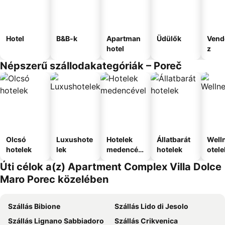
Hotel
B&B-k
Apartman
Üdülők
Vend
hotel
z
Népszerű szállodakategóriák – Poreč
Olcsó
Luxushote
Hotelek
Állatbarát
Well
hotelek
lek
medencév
hotelek
otele
el
Úti célok a(z) Apartment Complex Villa Dolce
Maro Porec közelében
Szállás Bibione
Szállás Lido di Jesolo
Szállás Lignano Sabbiadoro
Szállás Crikvenica