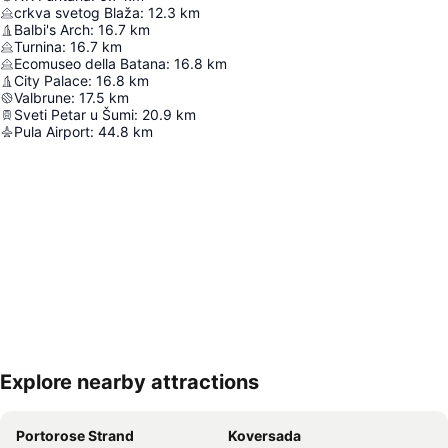
crkva svetog Blaža
:
12.3
km
Balbi's Arch
:
16.7
km
Turnina
:
16.7
km
Ecomuseo della Batana
:
16.8
km
City Palace
:
16.8
km
Valbrune
:
17.5
km
Sveti Petar u Šumi
:
20.9
km
Pula Airport
:
44.8
km
Explore nearby attractions
Nagy méretű térkép
Portorose Strand
Koversada