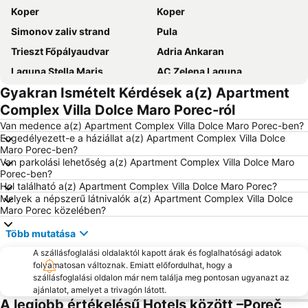
Koper
Koper
Simonov zaliv strand
Pula
Trieszt Főpályaudvar
Adria Ankaran
Laguna Stella Maris
AC Zelena Laguna
Gyakran Ismételt Kérdések a(z) Apartment
Polari
Katoro
Complex Villa Dolce Maro Porec-ról
Pula Hajókikötő
Bijela Uvala
Van medence a(z) Apartment Complex Villa Dolce Maro Porec-ben?
Marina Portorož
Lanterna
Engedélyezett-e a háziállat a(z) Apartment Complex Villa Dolce
Maro Porec-ben?
Istrian Riviera
Aquapark Žusterna
Van parkolási lehetőség a(z) Apartment Complex Villa Dolce Maro
Poreč 24 hours
Delfin
Porec-ben?
Hol található a(z) Apartment Complex Villa Dolce Maro Porec?
Krka Strunjan
FKK Ulika
Melyek a népszerű látnivalók a(z) Apartment Complex Villa Dolce
Maro Porec közelében?
Avditorij Portorož
Ambrela
Piazza dell'Unità d'Italia
Gretta
Több mutatása
Villas Rubin
Staro mesto Piran
A szállásfoglalási oldalaktól kapott árak és foglalhatósági adatok
folyamatosan változnak. Emiatt előfordulhat, hogy a
Brioni
Sveti Andrija - Crveni otok
szállásfoglalási oldalon már nem találja meg pontosan ugyanazt az
Aquarium Piran
ajánlatot, amelyet a trivagón látott.
Krajinski park Strunjan
A legjobb értékelésű Hotels között –Poreč