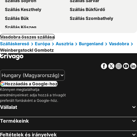
Szállás Sopron
Szállás Sárvár
Szállás Keszthely
Szállás Bükfürdő
Szállás Bük
Szállás Szombathely
Szállás Kőszeg
Vasdobra összes szállása
Szálláskereső
Európa
Ausztria
Burgenland
Vasdobra
Weinbergstockl Gombotz
Facebook
Twitter
Insta
Yo
Hozzáadás a Google-hoz
Könnyen megtalálhatja
eredményeinket: adja hozzá a trivagót
preferált forrásként a Google-höz.
Vállalat
Termékeink
Feltételek és irányelvek