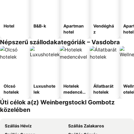
Hotel
B&B-k
Apartman
Vendéghá
Apar
hotel
z
hotel
Népszerű szállodakategóriák – Vasdobra
Olcsó
Luxushote
Hotelek
Állatbarát
Well
hotelek
lek
medencév
hotelek
otele
el
Úti célok a(z) Weinbergstockl Gombotz
közelében
Szállás Hévíz
Szállás Zalakaros