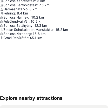
Schloss Kapfenstein
:
3
km
Schloss Bertholdstein
:
7.6
km
Hármashatárkő
:
8
km
Fehring
:
8.4
km
Schloss Hainfeld
:
10.2
km
Felsőlendvai Vár
:
10.5
km
Schloss Batthyány
:
12.3
km
Zotter Schokoladen Manufaktur
:
15.2
km
Schloss Kornberg
:
15.6
km
Grazi Repülőtér
:
45.1
km
Explore nearby attractions
Nagy méretű térkép