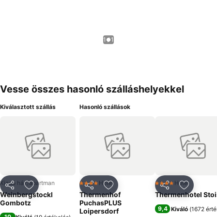
1 / 1
Vesse összes hasonló szálláshelyekkel
Kiválasztott szállás
Hasonló szállások
Kiadó ház/apartman
Hotel
Hotel
4 Kategória
4 Kategória
Megosztás
Hozzáadás a kedvencekhez
Megosztás
Hozzáadás a kedvencekhez
Megosztás
Hozzáad
Weinbergstockl
Thermenhof
Thermenhotel Stoi
Gombotz
PuchasPLUS
9,4
Kiváló
(
1672 érté
Loipersdorf
10