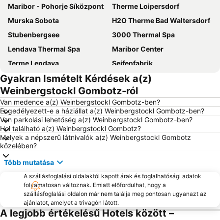
Maribor - Pohorje Síközpont
Therme Loipersdorf
Murska Sobota
H2O Therme Bad Waltersdorf
Stubenbergsee
3000 Thermal Spa
Lendava Thermal Spa
Maribor Center
Terme Lendava
Seifenfabrik
Gyakran Ismételt Kérdések a(z)
Zotter Schokoladenmanufaktur
Parktherme
Weinbergstockl Gombotz-ról
Grazi repülőtér
Shopping City Seiersberg
Van medence a(z) Weinbergstockl Gombotz-ben?
Akvarij - terarij Maribor
Avtobusna postaja Maribor
Engedélyezett-e a háziállat a(z) Weinbergstockl Gombotz-ben?
Van parkolási lehetőség a(z) Weinbergstockl Gombotz-ben?
Batthyány-kastély
Radvanje
Hol található a(z) Weinbergstockl Gombotz?
Riegersburg
Bukovniško jezero
Melyek a népszerű látnivalók a(z) Weinbergstockl Gombotz
közelében?
Glavni trg
Landhaus
Több mutatása
Volksgarten
Styrassic Park
A szállásfoglalási oldalaktól kapott árak és foglalhatósági adatok
Nova Vas
Dom Graz
folyamatosan változnak. Emiatt előfordulhat, hogy a
Congress Graz
Insel in der Mur
szállásfoglalási oldalon már nem találja meg pontosan ugyanazt az
ajánlatot, amelyet a trivagón látott.
Pohorska vzpenjača
A legjobb értékelésű Hotels között –