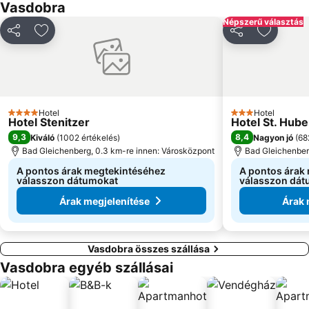
Vasdobra
Népszerű választás
Megosztás
Hozzáadás a kedvencekhez
Megosztás
Hozzáad
Hotel
Hotel
4 Kategória
3 Kategória
Hotel Stenitzer
Hotel St. Hub
9,3
8,4
Kiváló
(
1002 értékelés
)
Nagyon jó
(
68
Bad Gleichenberg, 0.3 km-re innen: Városközpont
Bad Gleichenber
A pontos árak megtekintéséhez
A pontos árak
válasszon dátumokat
válasszon dát
Árak megjelenítése
Árak 
Vasdobra összes szállása
Vasdobra egyéb szállásai