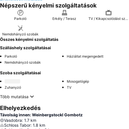
Népszerű kényelmi szolgáltatások
Parkoló
Erkély / Terasz
TV / Kikapcsolódást szolgáló extrák
Nemdohányzó szobák
Összes kényelmi szolgáltatás
Szálláshely szolgáltatásai
Parkoló
Háziállat megengedett
Nemdohányzó szobák
Szoba szolgáltatásai
Mosogatógép
Zuhanyzó
TV
Több mutatása
Elhelyezkedés
Távolság innen: Weinbergstockl Gombotz
Vasdobra
:
1.7
km
Schloss Tabor
:
1.8
km