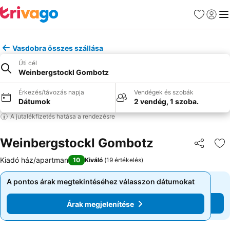
Kedvencek
Bejelen
Me
Vasdobra összes szállása
Úti cél
Weinbergstockl Gombotz
Érkezés/távozás napja
Vendégek és szobák
Dátumok
2 vendég, 1 szoba.
A jutalékfizetés hatása a rendezésre
Weinbergstockl Gombotz
Megosztá
Ho
Kiadó ház/apartman
10
Kiváló
(
19 értékelés
)
A pontos árak megtekintéséhez válasszon dátumokat
A pontos árak megtekintéséhez válasszon dátumokat
Árak megjelenítése
Árak megjelenítése