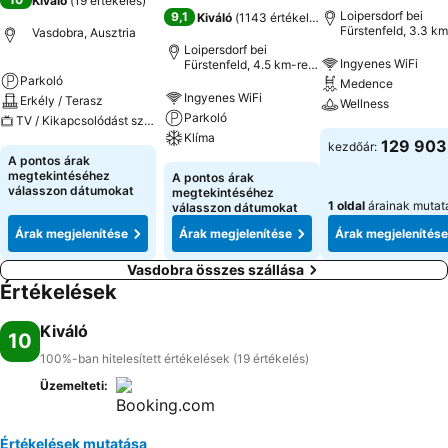
Kiváló
(
19 értékelés
)
Loipersdorf bei
9,1
Kiváló
(
1143 értékelés
)
Fürstenfeld, 3.3 km
Vasdobra, Ausztria
innen: Városközpon
Loipersdorf bei
Ingyenes WiFi
Fürstenfeld, 4.5 km-re
innen: Városközpont
Parkoló
Medence
Ingyenes WiFi
Erkély / Terasz
Wellness
Parkoló
TV / Kikapcsolódást szolgáló extrák
Klíma
129 903
kezdőár:
A pontos árak
megtekintéséhez
A pontos árak
válasszon dátumokat
megtekintéséhez
1 oldal
árainak mutat
válasszon dátumokat
Árak megjelenítése
Árak megjelenítése
Árak megjelenítése
Vasdobra összes szállása
Értékelések
Kiváló
10
100%-ban hitelesített értékelések (19 értékelés)
Üzemelteti:
Értékelések mutatása