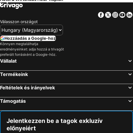
Facebook
Twitter
Insta
Yo
Válasszon országot
Hozzáadás a Google-hoz
Könnyen megtalálhatja
eredményeinket: adja hozzá a trivagót
preferált forrásként a Google-höz.
Vállalat
Termékeink
Feltételek és irányelvek
Támogatás
Jelentkezzen be a tagok exkluzív
előnyeiért