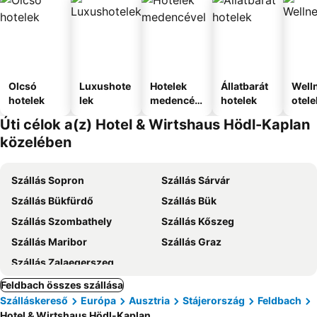
Olcsó
Luxushote
Hotelek
Állatbarát
Well
hotelek
lek
medencév
hotelek
otele
el
Úti célok a(z) Hotel & Wirtshaus Hödl-Kaplan
közelében
Szállás Sopron
Szállás Sárvár
Szállás Bükfürdő
Szállás Bük
Szállás Szombathely
Szállás Kőszeg
Szállás Maribor
Szállás Graz
Szállás Zalaegerszeg
Feldbach összes szállása
Szálláskereső
Európa
Ausztria
Stájerország
Feldbach
Hotel & Wirtshaus Hödl-Kaplan