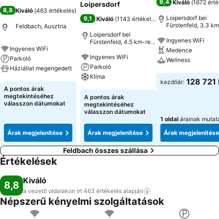
9,4
Kiváló
(
1672 érté
Loipersdorf
8,8
Kiváló
(
463 értékelés
)
Loipersdorf bei
9,1
Kiváló
(
1143 értékelés
)
Fürstenfeld, 3.3 km
Feldbach, Ausztria
innen: Városközpon
Loipersdorf bei
Ingyenes WiFi
Fürstenfeld, 4.5 km-re
Ingyenes WiFi
innen: Városközpont
Medence
Ingyenes WiFi
Parkoló
Wellness
Parkoló
Háziállat megengedett
Klíma
Árak megjeleníté
128 721 
kezdőár:
Árak megjelenítése
A pontos árak
Árak megjelenítése
megtekintéséhez
A pontos árak
válasszon dátumokat
megtekintéséhez
válasszon dátumokat
1 oldal
árainak mutat
Árak megjelenítése
Árak megjelenítése
Árak megjelenítése
Feldbach összes szállása
Értékelések
Kiváló
8,8
a vezető oldalakon írt 463 értékelés
alapján
Népszerű kényelmi szolgáltatások