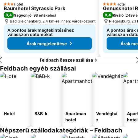
Hotel
Hotel
3 Kategória
4 Kategória
Baumhotel Styrassic Park
Genusshotel 
8,4
9,4
Nagyon jó
(
98 értékelés
)
Kiváló
(
2499 é
Bad Gleichenberg, 2.4 km-re innen: Városközpont
Riegersburg, 2.1
A pontos árak megtekintéséhez
A pontos árak
válasszon dátumokat
válasszon dát
Árak megjelenítése
Árak me
Feldbach összes szállása
Feldbach egyéb szállásai
Hotel
B&B-k
Apartman
Vendéghá
Apar
hotel
z
hotel
Népszerű szállodakategóriák – Feldbach