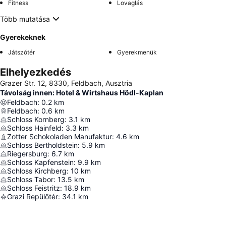
Fitness
Lovaglás
Több mutatása
Gyerekeknek
Játszótér
Gyerekmenük
Elhelyezkedés
Grazer Str. 12, 8330, Feldbach, Ausztria
Távolság innen: Hotel & Wirtshaus Hödl-Kaplan
Feldbach
:
0.2
km
Feldbach
:
0.6
km
Schloss Kornberg
:
3.1
km
Schloss Hainfeld
:
3.3
km
Zotter Schokoladen Manufaktur
:
4.6
km
Schloss Bertholdstein
:
5.9
km
Riegersburg
:
6.7
km
Schloss Kapfenstein
:
9.9
km
Schloss Kirchberg
:
10
km
Schloss Tabor
:
13.5
km
Schloss Feistritz
:
18.9
km
Grazi Repülőtér
:
34.1
km