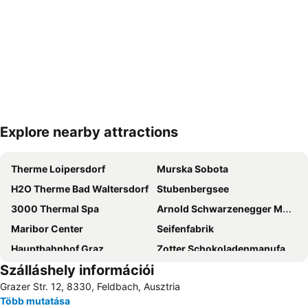
Explore nearby attractions
Nagy méretű térkép
Therme Loipersdorf
Murska Sobota
H2O Therme Bad Waltersdorf
Stubenbergsee
3000 Thermal Spa
Arnold Schwarzenegger Museum
Maribor Center
Seifenfabrik
Hauptbahnhof Graz
Zotter Schokoladenmanufaktur
Szálláshely információi
Parktherme
Grazi repülőtér
Grazer Str. 12, 8330, Feldbach, Ausztria
Shopping City Seiersberg
Akvarij - terarij Maribor
Több mutatása