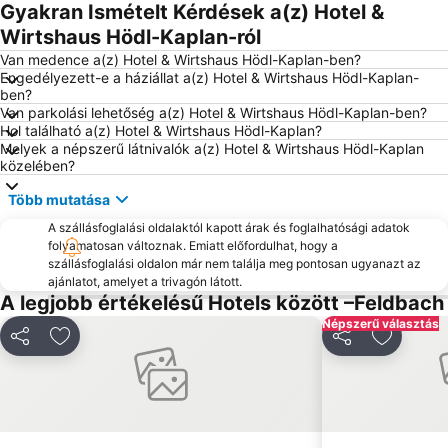
Avtobusna postaja Maribor
Riegersburg
Gyakran Ismételt Kérdések a(z) Hotel &
Landhaus
Volksgarten
Wirtshaus Hödl-Kaplan-ról
Bukovniško jezero
Glavni trg
Van medence a(z) Hotel & Wirtshaus Hödl-Kaplan-ben?
Engedélyezett-e a háziállat a(z) Hotel & Wirtshaus Hödl-Kaplan-
Styrassic Park
Dom Graz
ben?
Van parkolási lehetőség a(z) Hotel & Wirtshaus Hödl-Kaplan-ben?
Congress Graz
Insel in der Mur
Hol található a(z) Hotel & Wirtshaus Hödl-Kaplan?
Schloss Eggenberg
Nova Vas
Melyek a népszerű látnivalók a(z) Hotel & Wirtshaus Hödl-Kaplan
közelében?
Több mutatása
A szállásfoglalási oldalaktól kapott árak és foglalhatósági adatok
folyamatosan változnak. Emiatt előfordulhat, hogy a
szállásfoglalási oldalon már nem találja meg pontosan ugyanazt az
ajánlatot, amelyet a trivagón látott.
A legjobb értékelésű Hotels között –Feldbach
Népszerű választás
Megosztás
Hozzáadás a kedvencekhez
Megosztás
Hozzáad