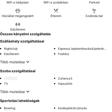
WiFi a lobbyban
WiFi a szobákban
Parkoló
Háziállat megengedett
Étterem
Szálloda bár
Edzőterem
Összes kényelmi szolgáltatás
Szálláshely szolgáltatásai
Nightclub
Expressz bejelentkezés/kijelentkezés
Edzőterem
Fodrász
Több mutatása
Szoba szolgáltatásai
Zuhanyzó
TV
Hajszárító
Több mutatása
Sportolási lehetőségek
Bowling
Kerékpárkölcsönzés