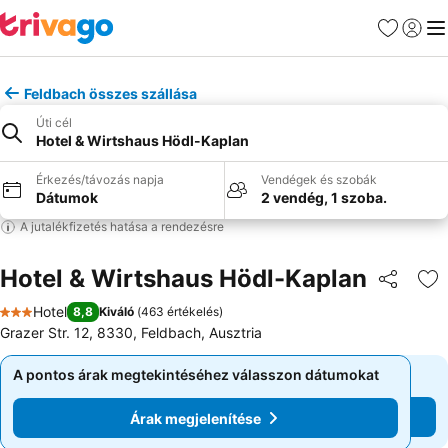
Kedvencek
Bejelen
Me
Feldbach összes szállása
Úti cél
Hotel & Wirtshaus Hödl-Kaplan
Érkezés/távozás napja
Vendégek és szobák
Dátumok
2 vendég, 1 szoba.
A jutalékfizetés hatása a rendezésre
Hotel & Wirtshaus Hödl-Kaplan
Megosztá
Ho
Hotel
8,8
Kiváló
(
463 értékelés
)
3 Kategória
Grazer Str. 12, 8330, Feldbach, Ausztria
A pontos árak megtekintéséhez válasszon dátumokat
A pontos árak megtekintéséhez válasszon dátumokat
Árak megjelenítése
Árak megjelenítése