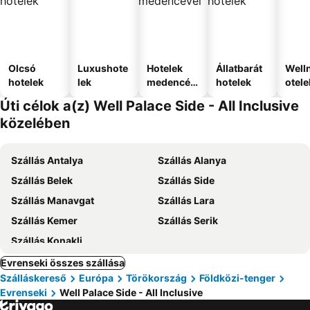
Olcsó
Luxushote
Hotelek
Állatbarát
Well
hotelek
lek
medencév
hotelek
otele
el
Úti célok a(z) Well Palace Side - All Inclusive
közelében
Szállás Antalya
Szállás Alanya
Szállás Belek
Szállás Side
Szállás Manavgat
Szállás Lara
Szállás Kemer
Szállás Serik
Szállás Konakli
Evrenseki összes szállása
Szálláskereső
Európa
Törökország
Földközi-tenger
Evrenseki
Well Palace Side - All Inclusive