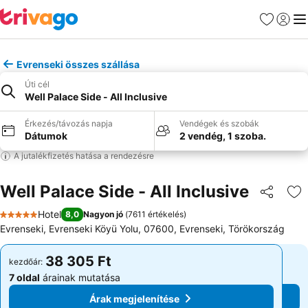
Kedvencek
Bejelen
Me
Evrenseki összes szállása
Úti cél
Well Palace Side - All Inclusive
Érkezés/távozás napja
Vendégek és szobák
Dátumok
2 vendég, 1 szoba.
A jutalékfizetés hatása a rendezésre
Well Palace Side - All Inclusive
Megosztá
Ho
Hotel
8,0
Nagyon jó
(
7611 értékelés
)
5 Kategória
Evrenseki, Evrenseki Köyü Yolu, 07600, Evrenseki, Törökország
38 305 Ft
38 305 Ft
kezdőár:
kezdőár:
7 oldal
árainak mutatása
7 oldal
árainak mutatása
Árak megjelenítése
Árak megjelenítése