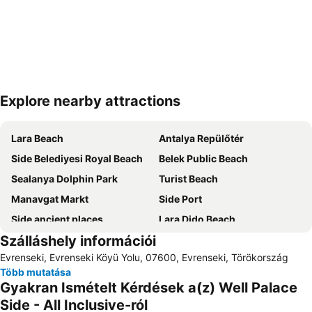
Explore nearby attractions
Nagy méretű térkép
Lara Beach
Antalya Repülőtér
Side Belediyesi Royal Beach
Belek Public Beach
Sealanya Dolphin Park
Turist Beach
Manavgat Markt
Side Port
Side ancient places
Lara Dido Beach
Szálláshely információi
Side Market
Alarahan
Evrenseki, Evrenseki Köyü Yolu, 07600, Evrenseki, Törökország
Bogazkent
Sueno Golf Club
Több mutatása
Starlight Convention Center Kizilagac
Aspendos
Gyakran Ismételt Kérdések a(z) Well Palace
Kadriye Public Beach
Turkler
Side - All Inclusive-ról