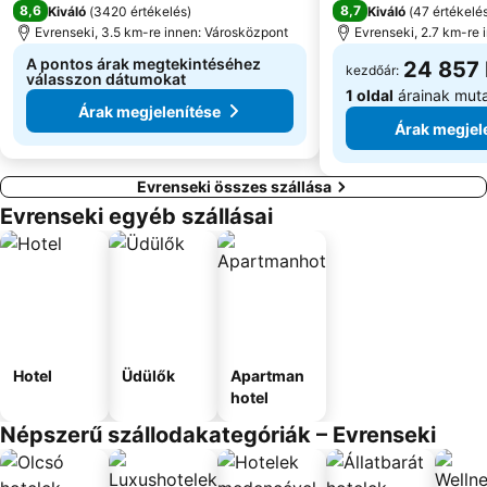
8,6
8,7
Kiváló
(
3420 értékelés
)
Kiváló
(
47 értékelé
Evrenseki, 3.5 km-re innen: Városközpont
Evrenseki, 2.7 km-re 
A pontos árak megtekintéséhez
24 857 
kezdőár:
válasszon dátumokat
1 oldal
árainak mut
Árak megjelenítése
Árak megjel
Evrenseki összes szállása
Evrenseki egyéb szállásai
Hotel
Üdülők
Apartman
hotel
Népszerű szállodakategóriák – Evrenseki