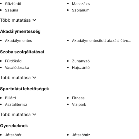
Gőzfürdő
Masszázs
Szauna
Szolárium
Több mutatása
Akadálymentesség
Akadálymentes
Akadálymentesített utazási útvonal
Szoba szolgáltatásai
Fürdőkád
Zuhanyzó
Vasalódeszka
Hajszárító
Több mutatása
Sportolási lehetőségek
Biliárd
Fitness
Asztalitenisz
Vízipark
Több mutatása
Gyerekeknek
Játszótér
Játszóház