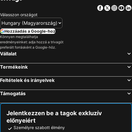
Facebook
Twitter
Insta
Yo
Válasszon országot
Hozzáadás a Google-hoz
Könnyen megtalálhatja
eredményeinket: adja hozzá a trivagót
preferált forrásként a Google-höz.
Vállalat
Termékeink
Feltételek és irányelvek
Támogatás
Jelentkezzen be a tagok exkluzív
előnyeiért
Személyre szabott élmény