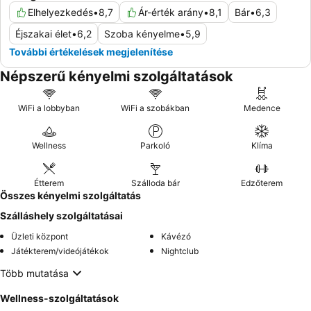
Elhelyezkedés
•
8,7
Ár-érték arány
•
8,1
Bár
•
6,3
Éjszakai élet
•
6,2
Szoba kényelme
•
5,9
További értékelések megjelenítése
Népszerű kényelmi szolgáltatások
WiFi a lobbyban
WiFi a szobákban
Medence
Wellness
Parkoló
Klíma
Étterem
Szálloda bár
Edzőterem
Összes kényelmi szolgáltatás
Szálláshely szolgáltatásai
Üzleti központ
Kávézó
Játékterem/videójátékok
Nightclub
Több mutatása
Wellness-szolgáltatások