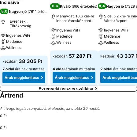
Inclusive
8,6
8,4
Kiváló
(
966 értékelés
)
Nagyon jó
(
7329 é
8,0
Nagyon jó
(
7611 értékelés
)
Manavgat, 10.6 km-re
Side, 5.2 km-re inn
innen: Városközpont
Városközpont
Evrenseki,
Törökország
Ingyenes WiFi
Ingyenes WiFi
Ingyenes WiFi
Medence
Medence
Medence
Wellness
Wellness
Wellness
Árak megjelenítése
Árak megjeleníté
57 287 Ft
43 337 
kezdőár:
kezdőár:
Árak megjelenítése
38 305 Ft
kezdőár:
7 oldal
árainak mutatása
4 oldal
árainak mutatása
2 oldal
árainak muta
Árak megjelenítése
Árak megjelenítése
Árak megjelenítése
Evrenseki összes szállása
Ártrend
A trivago legalacsonyabb árai alapján, az utóbbi 30 napból
0 Ft
0 Ft