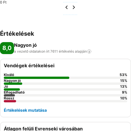
0 Ft
Értékelések
Nagyon jó
8,0
a vezető oldalakon írt 7611 értékelés
alapján
Vendégek értékelései
Kiváló
53
%
Nagyon jó
15
%
Jó
13
%
Elfogadható
9
%
Rossz
10
%
Értékelések mutatása
Átlagon felüli Evrenseki városában