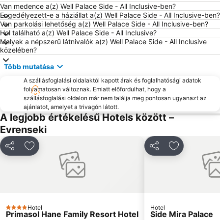
Amphitheatre
Titreyengöl
Van medence a(z) Well Palace Side - All Inclusive-ben?
Engedélyezett-e a háziállat a(z) Well Palace Side - All Inclusive-ben?
Cornelia Golf Club
Van parkolási lehetőség a(z) Well Palace Side - All Inclusive-ben?
Hol található a(z) Well Palace Side - All Inclusive?
Melyek a népszerű látnivalók a(z) Well Palace Side - All Inclusive
közelében?
Több mutatása
A szállásfoglalási oldalaktól kapott árak és foglalhatósági adatok
folyamatosan változnak. Emiatt előfordulhat, hogy a
szállásfoglalási oldalon már nem találja meg pontosan ugyanazt az
ajánlatot, amelyet a trivagón látott.
A legjobb értékelésű Hotels között –
Evrenseki
Megosztás
Hozzáadás a kedvencekhez
Megosztás
Hozzáadás 
Hotel
Hotel
4 Kategória
Primasol Hane Family Resort Hotel
Side Mira Palace