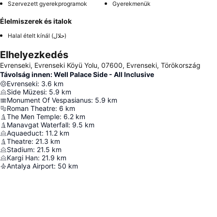
Szervezett gyerekprogramok
Gyerekmenük
Élelmiszerek és italok
Halal ételt kínál (حلال)
Elhelyezkedés
Evrenseki, Evrenseki Köyü Yolu, 07600, Evrenseki, Törökország
Távolság innen: Well Palace Side - All Inclusive
Evrenseki
:
3.6
km
Side Müzesi
:
5.9
km
Monument Of Vespasianus
:
5.9
km
Roman Theatre
:
6
km
The Men Temple
:
6.2
km
Manavgat Waterfall
:
9.5
km
Aquaeduct
:
11.2
km
Theatre
:
21.3
km
Stadium
:
21.5
km
Kargi Han
:
21.9
km
Antalya Airport
:
50
km