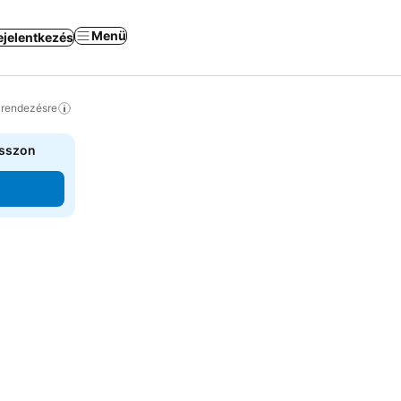
Menü
ejelentkezés
a rendezésre
asszon