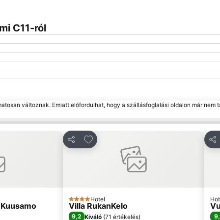
mi C11-ról
matosan változnak. Emiatt előfordulhat, hogy a szállásfoglalási oldalon már nem t
edvencekhez
Hozzáadás a kedvencekhez
Megosztás
Me
Hotel
Hot
4 Kategória
t Kuusamo
Villa RukanKelo
Vu
9,2
9,
Kiváló
(
71 értékelés
)