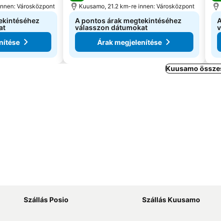
innen: Városközpont
Kuusamo, 21.2 km-re innen: Városközpont
ekintéséhez
A pontos árak megtekintéséhez
A
at
válasszon dátumokat
v
nítése
Árak megjelenítése
Kuusamo összes
Szállás Posio
Szállás Kuusamo