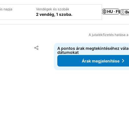
ás napja
Vendégek és szobák
HU · Ft
B
2 vendég, 1 szoba.
A jutalékfizetés hatása 
Hozzáadás a kedvencekhez
A pontos árak megtekintéséhez vál
Megosztás
dátumokat
Árak megjelenítése