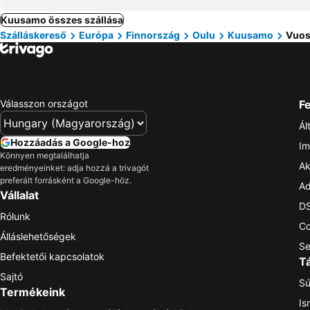
Kuusamo összes szállása
Szálláskereső
Európa
Finnország
Oulu
Kuusamo
Vuos
Válasszon országot
Fe
Ál
Hozzáadás a Google-hoz
Im
Könnyen megtalálhatja
Ak
eredményeinket: adja hozzá a trivagót
preferált forrásként a Google-höz.
Ad
Vállalat
DS
Rólunk
Co
Álláslehetőségek
Se
Befektetői kapcsolatok
T
Sajtó
Sú
Termékeink
Is