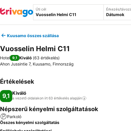
Úti cél
Érkezés/távoz
Dátumok
Kuusamo összes szállása
Vuosselin Helmi C11
Hotel
Kiváló
(
63 értékelés
)
9,1
Ahon Jussintie 7, Kuusamo, Finnország
Értékelések
Kiváló
9,1
a vezető oldalakon írt 63 értékelés
alapján
Népszerű kényelmi szolgáltatások
Parkoló
Összes kényelmi szolgáltatás
Szálláshely szolgáltatásai