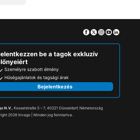
Facebook
Twitter
Instagram
Youtube
Linkedin
Jelentkezzen be a tagok exkluzív
lőnyeiért
Személyre szabott élmény
Hűségajánlatok és tagsági árak
Bejelentkezés
go N.V.
, Kesselstraße 5 – 7, 40221 Düsseldorf, Németország
ight 2026 trivago | Minden jog fenntartva.