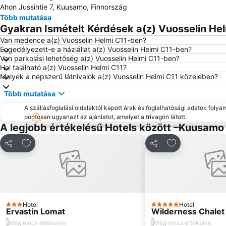
Ahon Jussintie 7, Kuusamo, Finnország
Több mutatása
Gyakran Ismételt Kérdések a(z) Vuosselin Hel
Van medence a(z) Vuosselin Helmi C11-ben?
Engedélyezett-e a háziállat a(z) Vuosselin Helmi C11-ben?
Van parkolási lehetőség a(z) Vuosselin Helmi C11-ben?
Hol található a(z) Vuosselin Helmi C11?
Melyek a népszerű látnivalók a(z) Vuosselin Helmi C11 közelében?
Több mutatása
A szállásfoglalási oldalaktól kapott árak és foglalhatósági adatok folya
pontosan ugyanazt az ajánlatot, amelyet a trivagón látott.
A legjobb értékelésű Hotels között –Kuusamo
Hozzáadás a kedvencekhez
Hozzáadás a k
Megosztás
Megosztás
Hotel
Hotel
3 Kategória
5 Kategória
Ervastin Lomat
Wilderness Chale
/
/
Még nincs értékelve
Még nincs értékelve