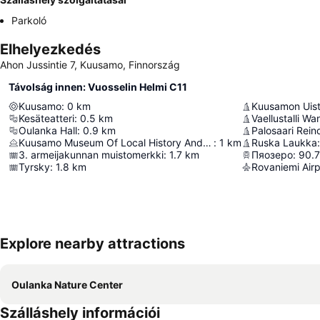
Parkoló
Elhelyezkedés
Ahon Jussintie 7, Kuusamo, Finnország
Távolság innen: Vuosselin Helmi C11
Kuusamo
:
0
km
Kuusamon Uist
Kesäteatteri
:
0.5
km
Vaellustalli W
Oulanka Hall
:
0.9
km
Palosaari Rein
Kuusamo Museum Of Local History And Culture
:
1
km
Ruska Laukka
:
3. armeijakunnan muistomerkki
:
1.7
km
Пяозеро
:
90.7
Tyrsky
:
1.8
km
Rovaniemi Airp
Explore nearby attractions
Oulanka Nature Center
Szálláshely információi