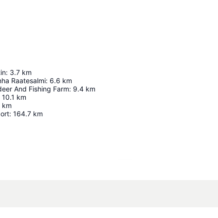
in
:
3.7
km
anha Raatesalmi
:
6.6
km
deer And Fishing Farm
:
9.4
km
10.1
km
km
ort
:
164.7
km
Nagy méretű térkép