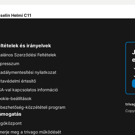
selin Helmi C11
ltételek és irányelvek
talános Szerződési Feltételek
e
presszum
adálymentesítési nyilatkozat
tavédelmi értesítő
A-val kapcsolatos információ
okie-beállítások
triva
bezhetőség-közzétételi program
Copyr
ámogatás
góközpont
merje meg a trivago működését