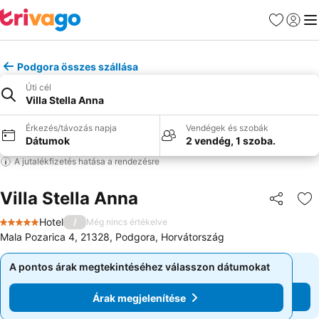
Kedvencek
Bejelen
Me
Podgora összes szállása
Úti cél
Villa Stella Anna
Érkezés/távozás napja
Vendégek és szobák
Dátumok
2 vendég, 1 szoba.
A jutalékfizetés hatása a rendezésre
Villa Stella Anna
Megosztá
Ho
Hotel
/
Még nincs értékelve
5 Kategória
Mala Pozarica 4, 21328, Podgora, Horvátország
A pontos árak megtekintéséhez válasszon dátumokat
A pontos árak megtekintéséhez válasszon dátumokat
Árak megjelenítése
Árak megjelenítése