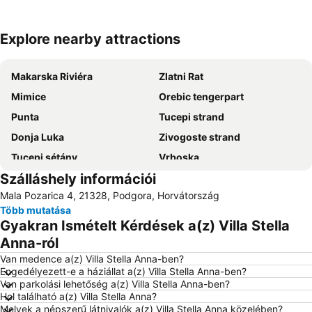
Explore nearby attractions
Nagy méretű térkép
Makarska Riviéra
Zlatni Rat
Mimice
Orebic tengerpart
Punta
Tucepi strand
Donja Luka
Zivogoste strand
Tucepi sétány
Vrboska
Szálláshely információi
Slapovi Kravice
Stari grad
Mala Pozarica 4, 21328, Podgora, Horvátország
Park Prirode Biokovo
Nikolina
Több mutatása
Shrine of Medjugorje
Gyakran Ismételt Kérdések a(z) Villa Stella
Anna-ról
Van medence a(z) Villa Stella Anna-ben?
Engedélyezett-e a háziállat a(z) Villa Stella Anna-ben?
Van parkolási lehetőség a(z) Villa Stella Anna-ben?
Hol található a(z) Villa Stella Anna?
Melyek a népszerű látnivalók a(z) Villa Stella Anna közelében?