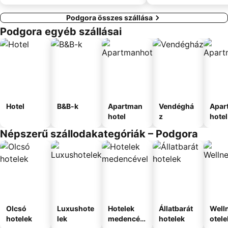
Podgora összes szállása
Podgora egyéb szállásai
Hotel
B&B-k
Apartman
Vendéghá
Apar
hotel
z
hotel
Népszerű szállodakategóriák – Podgora
Olcsó
Luxushote
Hotelek
Állatbarát
Well
hotelek
lek
medencév
hotelek
otele