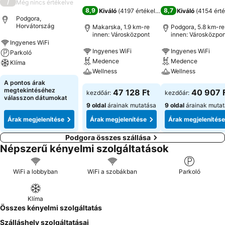
/
Még nincs értékelve
8,9
8,7
Kiváló
(
4197 értékelés
)
Kiváló
(
4154 érté
Podgora,
Horvátország
Makarska, 1.9 km-re
Podgora, 5.8 km-re
innen: Városközpont
innen: Városközpon
Ingyenes WiFi
Ingyenes WiFi
Ingyenes WiFi
Parkoló
Medence
Medence
Klíma
Wellness
Wellness
A pontos árak
megtekintéséhez
47 128 Ft
40 907 
kezdőár:
kezdőár:
válasszon dátumokat
9 oldal
árainak mutatása
9 oldal
árainak muta
Árak megjelenítése
Árak megjelenítése
Árak megjelenítése
Podgora összes szállása
Népszerű kényelmi szolgáltatások
WiFi a lobbyban
WiFi a szobákban
Parkoló
Klíma
Összes kényelmi szolgáltatás
Szálláshely szolgáltatásai