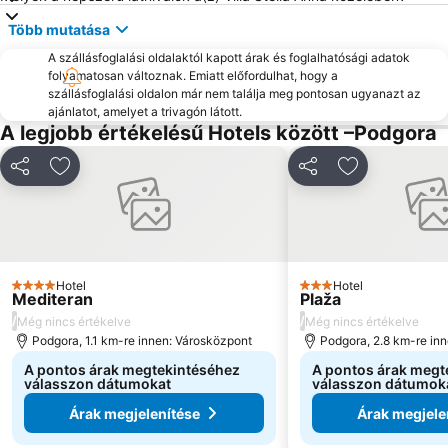
Több mutatása
A szállásfoglalási oldalaktól kapott árak és foglalhatósági adatok
folyamatosan változnak. Emiatt előfordulhat, hogy a
szállásfoglalási oldalon már nem találja meg pontosan ugyanazt az
ajánlatot, amelyet a trivagón látott.
A legjobb értékelésű Hotels között –Podgora
Megosztás
Hozzáadás a kedvencekhez
Megosztás
Hozzáadás a
Hotel
Hotel
4 Kategória
3 Kategória
Mediteran
Plaža
/
/
Még nincs értékelve
Még nincs értékelve
Podgora, 1.1 km-re innen: Városközpont
Podgora, 2.8 km-re in
A pontos árak megtekintéséhez
A pontos árak megt
válasszon dátumokat
válasszon dátumok
Árak megjelenítése
Árak megjele