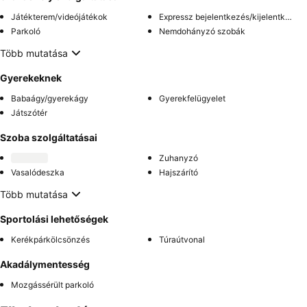
Játékterem/videójátékok
Expressz bejelentkezés/kijelentkezés
Parkoló
Nemdohányzó szobák
Több mutatása
Gyerekeknek
Babaágy/gyerekágy
Gyerekfelügyelet
Játszótér
Szoba szolgáltatásai
Zuhanyzó
Vasalódeszka
Hajszárító
Több mutatása
Sportolási lehetőségek
Kerékpárkölcsönzés
Túraútvonal
Akadálymentesség
Mozgássérült parkoló