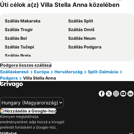
el
Úti célok a(z) Villa Stella Anna közelében
Szállás Makarska
Szállás Split
Szállás Trogir
Szállás Omiš
Szállás Bol
Szállás Neum
Szállás Tučepi
Szállás Podgora
Szállás Brela
Podgora összes szállása
Szálláskereső
Európa
Horvátország
Split-Dalmácia
Podgora
Villa Stella Anna
Facebook
Twitter
Insta
Yo
Hozzáadás a Google-hoz
Könnyen megtalálhatja
eredményeinket: adja hozzá a trivagót
preferált forrásként a Google-höz.
Vállalat