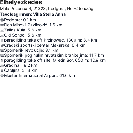
Elhelyezkedés
Mala Pozarica 4, 21328, Podgora, Horvátország
Távolság innen: Villa Stella Anna
Podgora
:
0.1
km
Don Mihovil Pavlinović
:
1.6
km
Zalina Kula
:
5.6
km
Old School
:
5.6
km
paragliding take off Przinowac, 1300 m
:
8.4
km
Gradski sportski centar Makarska
:
8.4
km
Spomenik revolucije
:
9.1
km
Spomenik poginulim hrvatskim braniteljima
:
11.7
km
paragliding take off site, Miletin Bor, 650 m
:
12.9
km
Gradina
:
18.2
km
Čapljina
:
51.3
km
Mostar International Airport
:
61.6
km