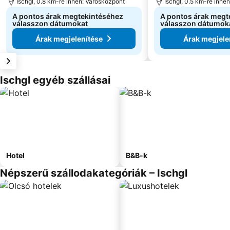
Ischgl, 0.8 km-re innen: Városközpont
Ischgl, 0.5 km-re inne
A pontos árak megtekintéséhez
A pontos árak megt
válasszon dátumokat
válasszon dátumok
Árak megjelenítése
Árak megjele
Ischgl egyéb szállásai
Hotel
B&B-k
Népszerű szállodakategóriák – Ischgl