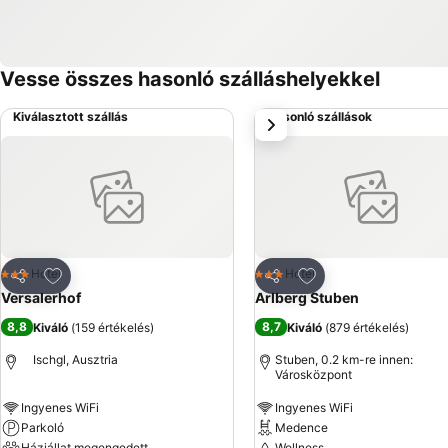
Vesse összes hasonló szálláshelyekkel
Kiválasztott szállás
Hasonló szállások
következő
Hozzáadás a kedvencekhez
Hozzáadás a kedve
Hotel
Hotel
3 Kategória
3 Kategória
Megosztás
Megosztás
Versalerhof
Arlberg Stuben
8,8
8,7
Kiváló
(
159 értékelés
)
Kiváló
(
879 értékelés
)
Ischgl, Ausztria
Stuben, 0.2 km-re innen:
Városközpont
Ingyenes WiFi
Ingyenes WiFi
Parkoló
Medence
Háziállat megengedett
Wellness