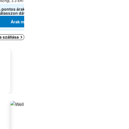
Ischgl, 3.3 km-re innen: Városközpont
Ischgl, 0.2 km-re innen: Vár
 pontos árak megtekintéséhez
A pontos árak megtekin
álasszon dátumokat
válasszon dátumokat
Árak megjelenítése
Árak megjeleníté
s szállása