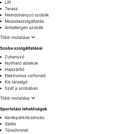
Lift
Terasz
Nemdohányzó szobák
Mosodaszolgáltatás
Antiallergén szobák
Több mutatása
Szoba szolgáltatásai
Zuhanyzó
Nyitható ablakok
Hajszárító
Elektromos vízforraló
Kis társalgó
Széf a szobában
Több mutatása
Sportolási lehetőségek
Kerékpárkölcsönzés
Síelés
Túraútvonal