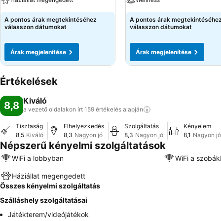
A pontos árak megtekintéséhez
A pontos árak megtekintéséhe
válasszon dátumokat
válasszon dátumokat
Árak megjelenítése
Árak megjelenítése
Értékelések
Kiváló
8,8
a vezető oldalakon írt 159 értékelés
alapján
Tisztaság
Elhelyezkedés
Szolgáltatás
Kényelem
8,5
Kiváló
8,3
Nagyon jó
8,3
Nagyon jó
8,1
Nagyon jó
Népszerű kényelmi szolgáltatások
WiFi a lobbyban
WiFi a szobá
Háziállat megengedett
Összes kényelmi szolgáltatás
Szálláshely szolgáltatásai
Játékterem/videójátékok