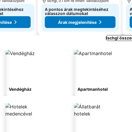
n: Városközpont
Ischgl, 0.1 km-re innen: Városközpont
ekintéséhez
A pontos árak megtekintéséhez
A
at
válasszon dátumokat
v
nítése
Árak megjelenítése
Ischgl össze
Vendégház
Apartmanhotel