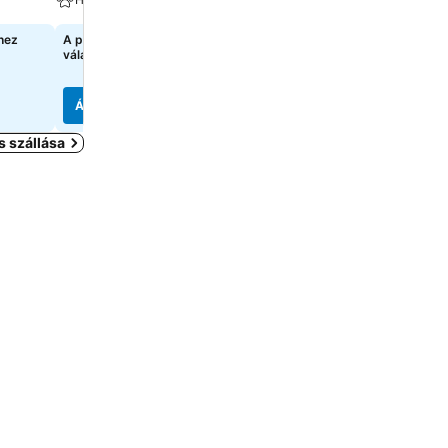
Wellness
hez
A pontos árak megtekintéséhez
válasszon dátumokat
90 321 Ft
kezdőár:
1 oldal
árainak mutatása
Árak megjelenítése
Árak megjelenítése
s szállása