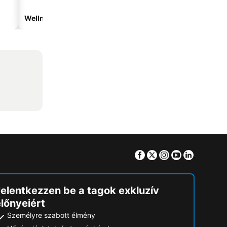
Wellnesshotelek
Hotelek parkolóval
Facebook
Twitter
Instagram
Youtube
Linkedin
Jelentkezzen be a tagok exkluzív
lőnyeiért
Személyre szabott élmény