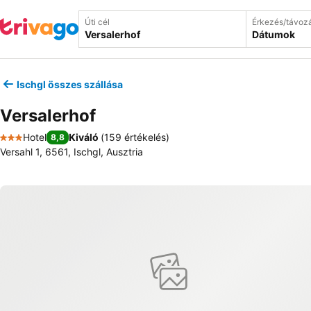
Úti cél
Érkezés/távoz
Dátumok
Ischgl összes szállása
Versalerhof
Hotel
Kiváló
(
159 értékelés
)
8,8
3 Kategória
Versahl 1, 6561, Ischgl, Ausztria