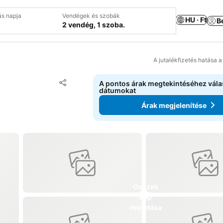
ás napja
Vendégek és szobák
HU · Ft
B
2 vendég, 1 szoba.
A jutalékfizetés hatása 
Hozzáadás a kedvencekhez
A pontos árak megtekintéséhez vál
Megosztás
dátumokat
Árak megjelenítése