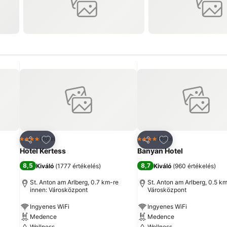
ncekhez
Hozzáadás a kedvencekhez
Hozzáadás a ked
Hotel
Hotel
4 Kategória
4 Kategória
Megosztás
Megosztás
Hotel Kertess
Banyan Hotel
8,5
8,7
Kiváló
(
1777 értékelés
)
Kiváló
(
960 értékelés
)
St. Anton am Arlberg, 0.7 km-re
St. Anton am Arlberg, 0.5 km
innen: Városközpont
Városközpont
Ingyenes WiFi
Ingyenes WiFi
Medence
Medence
Wellness
Wellness