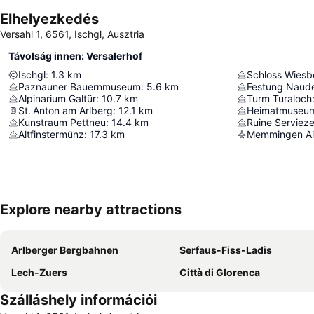
Elhelyezkedés
Versahl 1, 6561, Ischgl, Ausztria
Távolság innen: Versalerhof
Ischgl
:
1.3
km
Schloss Wiesb
Paznauner Bauernmuseum
:
5.6
km
Festung Naud
Alpinarium Galtür
:
10.7
km
Turm Turaloch
St. Anton am Arlberg
:
12.1
km
Heimatmuseum
Kunstraum Pettneu
:
14.4
km
Ruine Servieze
Altfinstermünz
:
17.3
km
Memmingen Ai
Explore nearby attractions
Arlberger Bergbahnen
Serfaus-Fiss-Ladis
Lech-Zuers
Città di Glorenca
Szálláshely információi