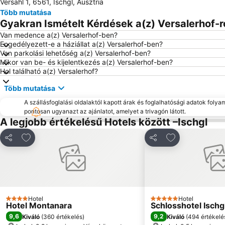
Versahl 1, 6561, Ischgl, Ausztria
Több mutatása
Gyakran Ismételt Kérdések a(z) Versalerhof-r
Van medence a(z) Versalerhof-ben?
Engedélyezett-e a háziállat a(z) Versalerhof-ben?
Van parkolási lehetőség a(z) Versalerhof-ben?
Mikor van be- és kijelentkezés a(z) Versalerhof-ben?
Hol található a(z) Versalerhof?
Több mutatása
A szállásfoglalási oldalaktól kapott árak és foglalhatósági adatok folya
pontosan ugyanazt az ajánlatot, amelyet a trivagón látott.
A legjobb értékelésű Hotels között –Ischgl
Hozzáadás a kedvencekhez
Hozzáadás a k
Megosztás
Megosztás
Hotel
Hotel
4 Kategória
5 Kategória
Hotel Montanara
Schlosshotel Ischg
9,6
9,2
Kiváló
(
360 értékelés
)
Kiváló
(
494 értékelé