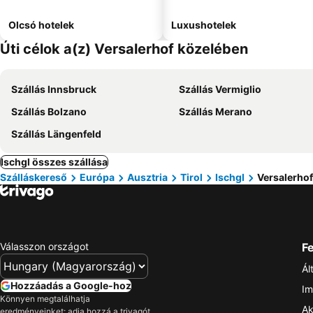
Olcsó hotelek
Luxushotelek
Úti célok a(z) Versalerhof közelében
Szállás Innsbruck
Szállás Vermiglio
Szállás Bolzano
Szállás Merano
Szállás Längenfeld
Ischgl összes szállása
Szálláskereső
Európa
Ausztria
Tirol
Ischgl
Versalerhof
Válasszon országot
Fe
Ál
Hozzáadás a Google-hoz
Im
Könnyen megtalálhatja
Ak
eredményeinket: adja hozzá a trivagót