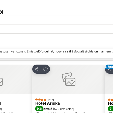
ól
matosan változnak. Emiatt előfordulhat, hogy a szállásfoglalási oldalon már nem t
Néps
edvencekhez
Hozzáadás a kedvencekhez
Megosztás
Me
Hotel
4 Kategória
3 K
l
Hotel Arnika
Ho
9,6
9,
s
)
Kiváló
(
522 értékelés
)