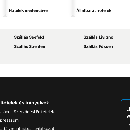
Hotelek medencével
Állatbarát hotelek
Szállás Seefeld
Szállás Livigno
Szállás Soelden
Szállás Füssen
ltételek és irányelvek
talános Szerződési Feltételek
e
presszum
adálymentesítési nyilatkozat