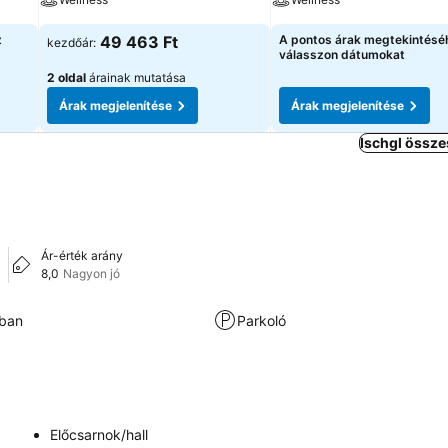
z
49 463 Ft
A pontos árak megtekintésé
kezdőár:
válasszon dátumokat
2 oldal
árainak mutatása
Árak megjelenítése
Árak megjelenítése
Ischgl össze
Ár-érték arány
8,0
Nagyon jó
kban
Parkoló
Előcsarnok/hall