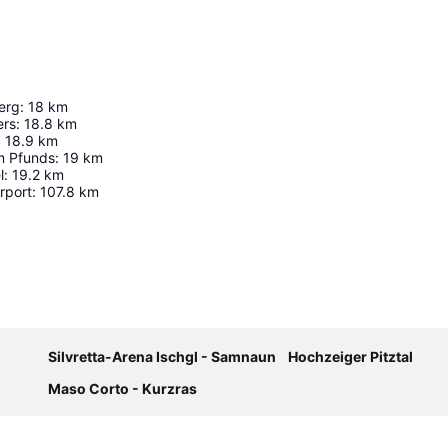
erg
:
18
km
ers
:
18.8
km
:
18.9
km
 Pfunds
:
19
km
l
:
19.2
km
rport
:
107.8
km
Nagy méretű térkép
Silvretta-Arena Ischgl - Samnaun
Hochzeiger Pitztal
Maso Corto - Kurzras