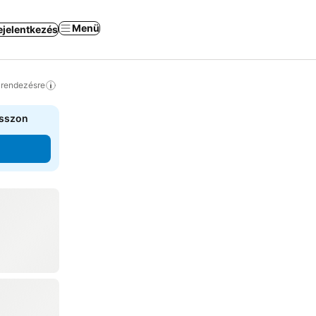
Menü
ejelentkezés
a rendezésre
asszon