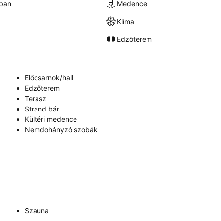
kban
Medence
Klíma
Edzőterem
Előcsarnok/hall
Edzőterem
Terasz
Strand bár
Kültéri medence
Nemdohányzó szobák
Szauna