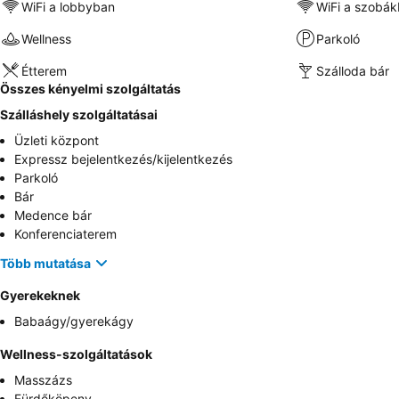
WiFi a lobbyban
WiFi a szobá
Wellness
Parkoló
Étterem
Szálloda bár
Összes kényelmi szolgáltatás
Szálláshely szolgáltatásai
Üzleti központ
Expressz bejelentkezés/kijelentkezés
Parkoló
Bár
Medence bár
Konferenciaterem
Több mutatása
Gyerekeknek
Babaágy/gyerekágy
Wellness-szolgáltatások
Masszázs
Fürdőköpeny