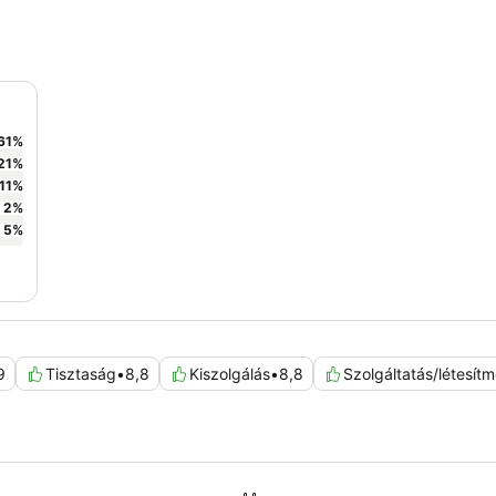
61
%
21
%
11
%
2
%
5
%
9
Tisztaság
•
8,8
Kiszolgálás
•
8,8
Szolgáltatás/létesít