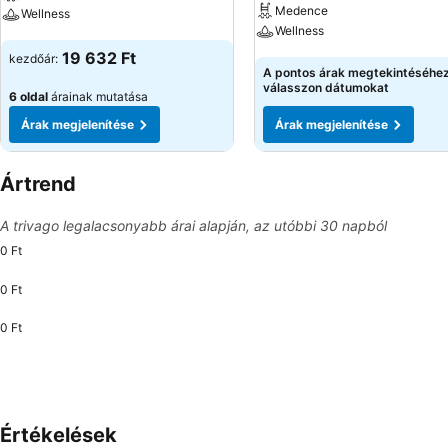
Medence
Wellness
Wellness
Árak megjelenítése
19 632 Ft
kezdőár:
Árak megjelenítése
A pontos árak megtekintéséhe
válasszon dátumokat
6 oldal
árainak mutatása
Árak megjelenítése
Árak megjelenítése
Ártrend
A trivago legalacsonyabb árai alapján, az utóbbi 30 napból
0 Ft
0 Ft
0 Ft
Értékelések