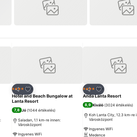
ncekhez
Hozzáadás a kedvencekhez
Hozzáadás a ked
Hotel
Hotel
4 Kategória
4 Kategória
Megosztás
Megosztás
Hotel and Beach Bungalow at
Anda Lanta Resort
Lanta Resort
8,9
Kiváló
(
3024 értékelés
)
7,8
Jó
(
1044 értékelés
)
Koh Lanta City, 12.3 km-re 
Városközpont
:
Saladan, 1.1 km-re innen:
Városközpont
Ingyenes WiFi
Ingyenes WiFi
Medence