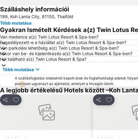
Szálláshely információi
199, Koh Lanta City, 81150, Thaiföld
Több mutatása
Gyakran Ismételt Kérdések a(z) Twin Lotus Re
Van medence a(z) Twin Lotus Resort & Spa-ben?
Engedélyezett-e a háziállat a(z) Twin Lotus Resort & Spa-ben?
Van parkolási lehetőség a(z) Twin Lotus Resort & Spa-ben?
Mikor van be- és kijelentkezés a(z) Twin Lotus Resort & Spa-ben?
Hol található a(z) Twin Lotus Resort & Spa?
Több mutatása
A szállásfoglalási oldalaktól kapott árak és foglalhatósági adatok folya
pontosan ugyanazt az ajánlatot, amelyet a trivagón látott.
A legjobb értékelésű Hotels között –Koh Lanta
Hozzáadás a kedvencekhez
Hozzáadás a
Megosztás
Megosztás