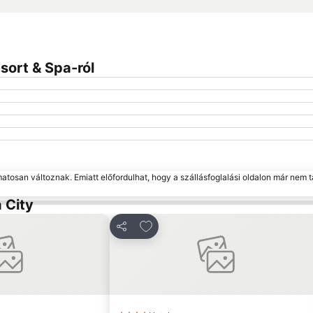
sort & Spa-ról
matosan változnak. Emiatt előfordulhat, hogy a szállásfoglalási oldalon már nem t
 City
 kedvencekhez
Hozzáadás a kedvencekhez
Megosztás