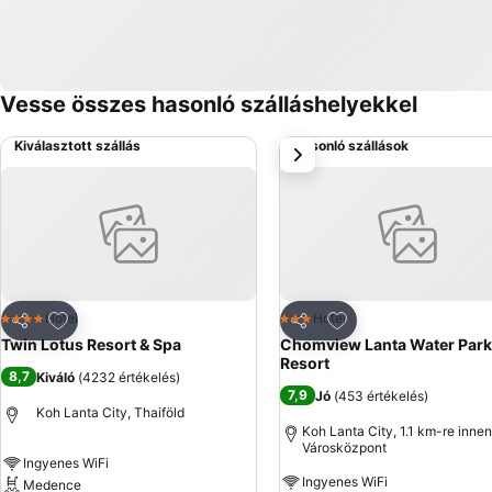
Vesse összes hasonló szálláshelyekkel
Kiválasztott szállás
Hasonló szállások
következő
Hozzáadás a kedvencekhez
Hozzáadás a kedve
Hotel
Hotel
4 Kategória
3 Kategória
Megosztás
Megosztás
Twin Lotus Resort & Spa
Chomview Lanta Water Park
Resort
8,7
Kiváló
(
4232 értékelés
)
7,9
Jó
(
453 értékelés
)
Koh Lanta City, Thaiföld
Koh Lanta City, 1.1 km-re innen
Városközpont
Ingyenes WiFi
Ingyenes WiFi
Medence