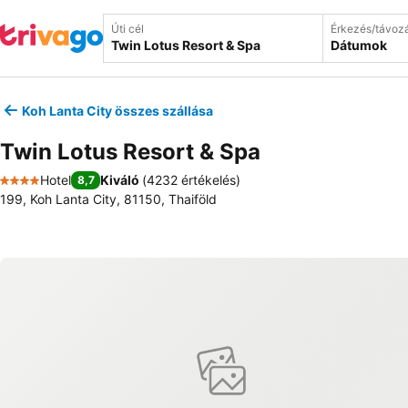
Úti cél
Érkezés/távoz
Dátumok
Koh Lanta City összes szállása
Twin Lotus Resort & Spa
Hotel
Kiváló
(
4232 értékelés
)
8,7
4 Kategória
199, Koh Lanta City, 81150, Thaiföld