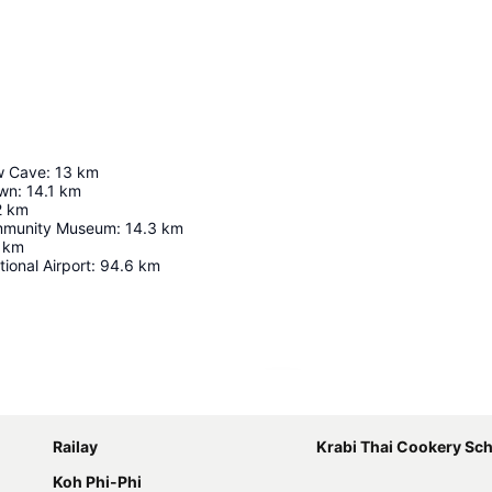
w Cave
:
13
km
own
:
14.1
km
2
km
mmunity Museum
:
14.3
km
km
ional Airport
:
94.6
km
Nagy méretű térkép
Railay
Krabi Thai Cookery Sc
Koh Phi-Phi