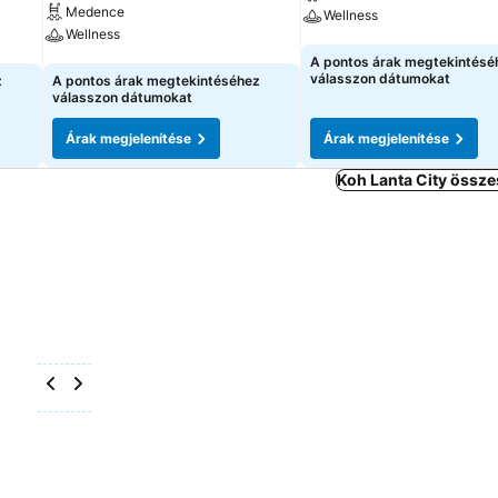
Medence
Wellness
Wellness
Árak megjelenítése
A pontos árak megtekintésé
Árak megjelenítése
válasszon dátumokat
z
A pontos árak megtekintéséhez
válasszon dátumokat
Árak megjelenítése
Árak megjelenítése
Koh Lanta City össze