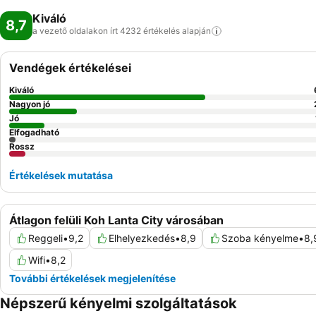
Kiváló
8,7
a vezető oldalakon írt 4232 értékelés
alapján
Vendégek értékelései
Kiváló
Nagyon jó
Jó
Elfogadható
Rossz
Értékelések mutatása
Átlagon felüli Koh Lanta City városában
Reggeli
•
9,2
Elhelyezkedés
•
8,9
Szoba kényelme
•
8,
Wifi
•
8,2
További értékelések megjelenítése
Népszerű kényelmi szolgáltatások