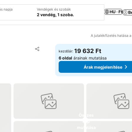
ás napja
Vendégek és szobák
HU · Ft
B
2 vendég, 1 szoba.
A jutalékfizetés hatása 
Hozzáadás a kedvencekhez
19 632 Ft
kezdőár:
Megosztás
6 oldal
árainak mutatása
Árak megjelenítése