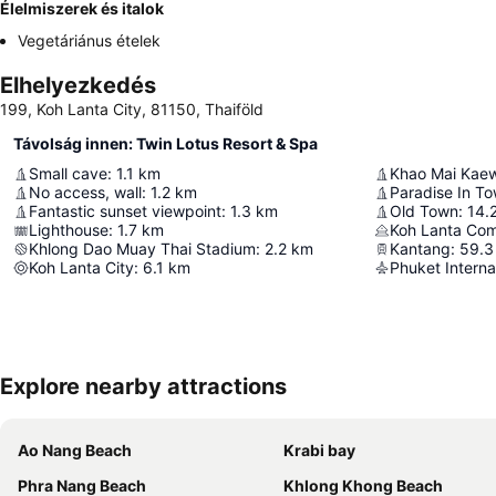
Élelmiszerek és italok
Vegetáriánus ételek
Elhelyezkedés
199, Koh Lanta City, 81150, Thaiföld
Távolság innen: Twin Lotus Resort & Spa
Small cave
:
1.1
km
Khao Mai Kae
No access, wall
:
1.2
km
Paradise In T
Fantastic sunset viewpoint
:
1.3
km
Old Town
:
14.
Lighthouse
:
1.7
km
Koh Lanta Co
Khlong Dao Muay Thai Stadium
:
2.2
km
Kantang
:
59.3
Koh Lanta City
:
6.1
km
Phuket Internat
Explore nearby attractions
Ao Nang Beach
Krabi bay
Phra Nang Beach
Khlong Khong Beach