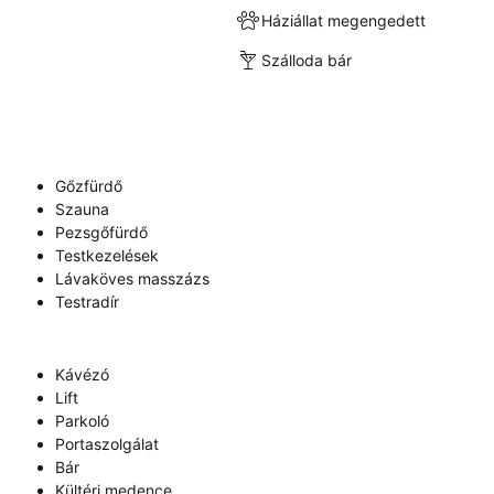
Háziállat megengedett
Szálloda bár
Gőzfürdő
Szauna
Pezsgőfürdő
Testkezelések
Lávaköves masszázs
Testradír
Kávézó
Lift
Parkoló
Portaszolgálat
Bár
Kültéri medence