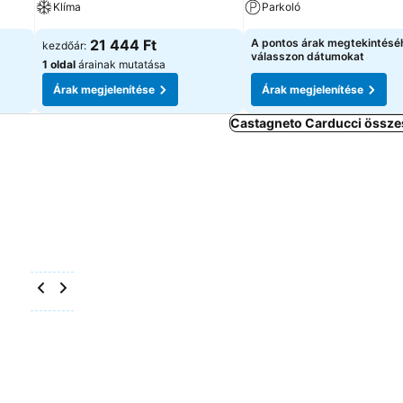
Klíma
Parkoló
21 444 Ft
A pontos árak megtekintésé
kezdőár:
válasszon dátumokat
1 oldal
árainak mutatása
Árak megjelenítése
Árak megjelenítése
Castagneto Carducci összes