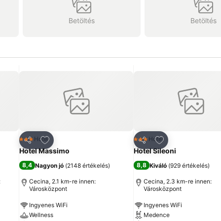
Betöltés
Betöltés
ncekhez
Hozzáadás a kedvencekhez
Hozzáadás a ked
Hotel
Hotel
3 Kategória
3 Kategória
Megosztás
Megosztás
Hotel Massimo
Hotel Sileoni
8,4
8,8
Nagyon jó
(
2148 értékelés
)
Kiváló
(
929 értékelés
)
:
Cecina, 2.1 km-re innen:
Cecina, 2.3 km-re innen:
Városközpont
Városközpont
Ingyenes WiFi
Ingyenes WiFi
Wellness
Medence