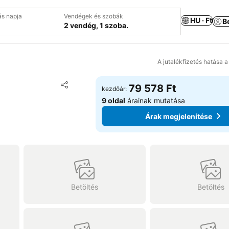
ás napja
Vendégek és szobák
HU · Ft
B
2 vendég, 1 szoba.
A jutalékfizetés hatása 
Hozzáadás a kedvencekhez
79 578 Ft
kezdőár:
Megosztás
9 oldal
árainak mutatása
Árak megjelenítése
Betöltés
Betöltés