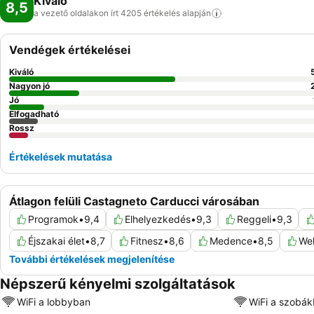
Kiváló
8,5
a vezető oldalakon írt 4205 értékelés
alapján
Vendégek értékelései
Kiváló
Nagyon jó
Jó
Elfogadható
Rossz
Értékelések mutatása
Átlagon felüli Castagneto Carducci városában
Programok
•
9,4
Elhelyezkedés
•
9,3
Reggeli
•
9,3
Éjszakai élet
•
8,7
Fitnesz
•
8,6
Medence
•
8,5
Wel
További értékelések megjelenítése
Népszerű kényelmi szolgáltatások
WiFi a lobbyban
WiFi a szobá