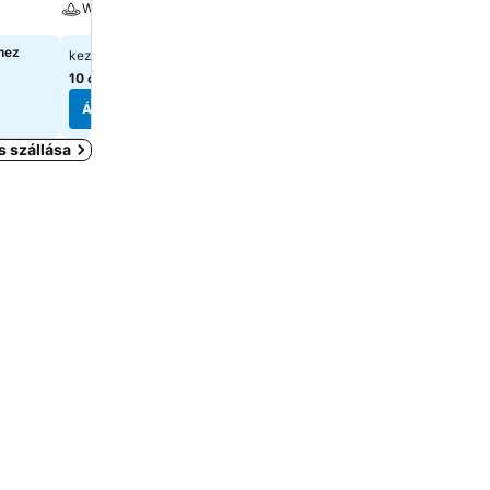
Wellness
Wellness
hez
29 466 Ft
27 179 Ft
kezdőár:
kezdőár:
10 oldal
árainak mutatása
7 oldal
árainak mutatása
Árak megjelenítése
Árak megjelenítése
 szállása