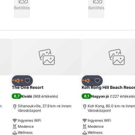
Betöltés
Betöltés
ncekhez
Hozzáadás a kedvencekhez
Hozzáadás a ked
Hotel
Hotel
4 Kategória
3 Kategória
Megosztás
Megosztás
The One Resort
Koh Rong Hill Beach Resor
8,7
8,1
Kiváló
(
968 értékelés
)
Nagyon jó
(
1227 értékelé
n:
Sihanoukville, 27.9 km-re innen:
Koh Kong, 80.0 km-re innen
Városközpont
Városközpont
Ingyenes WiFi
Ingyenes WiFi
Medence
Medence
Wellness
Wellness