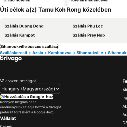
Úti célok a(z) Tamu Koh Rong közelében
Szállás Duong Dong
Szállás Phu Loc
Szállás Kampot
Szállás Prey Nob
Sihanoukville összes szállása
Szálláskereső
Ázsia
Kambodzsa
Sihanoukville
Sihanoukv
Válasszon országot
Fe
Ál
Hozzáadás a Google-hoz
Im
Könnyen megtalálhatja
Ak
eredményeinket: adja hozzá a trivagót
preferált forrásként a Google-höz.
Ad
Vállalat
DS
Rólunk