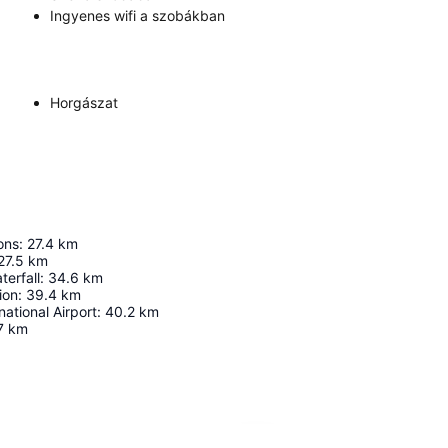
Ingyenes wifi a szobákban
Horgászat
ons
:
27.4
km
27.5
km
erfall
:
34.6
km
ion
:
39.4
km
national Airport
:
40.2
km
7
km