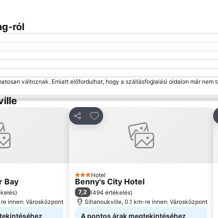
Nagy méretű térkép
g-ról
matosan változnak. Emiatt előfordulhat, hogy a szállásfoglalási oldalon már nem t
ille
kedvencekhez
Hozzáadás a kedvencekhez
Megosztás
Hotel
3 Kategória
r Bay
Benny's City Hotel
7,2
ékelés
)
(
494 értékelés
)
-re innen: Városközpont
Sihanoukville, 0.1 km-re innen: Városközpont
tekintéséhez
A pontos árak megtekintéséhez