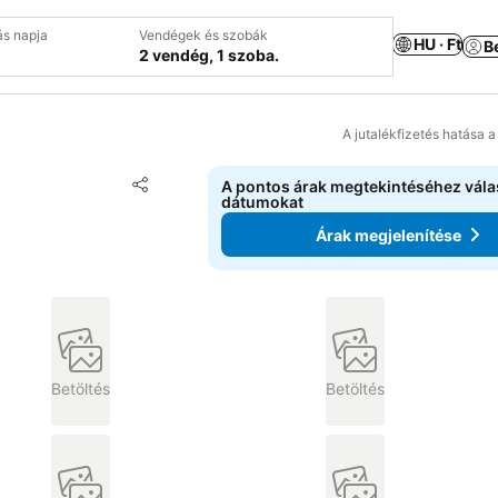
ás napja
Vendégek és szobák
HU · Ft
B
2 vendég, 1 szoba.
A jutalékfizetés hatása 
Hozzáadás a kedvencekhez
A pontos árak megtekintéséhez vál
Megosztás
dátumokat
Árak megjelenítése
Betöltés
Betöltés