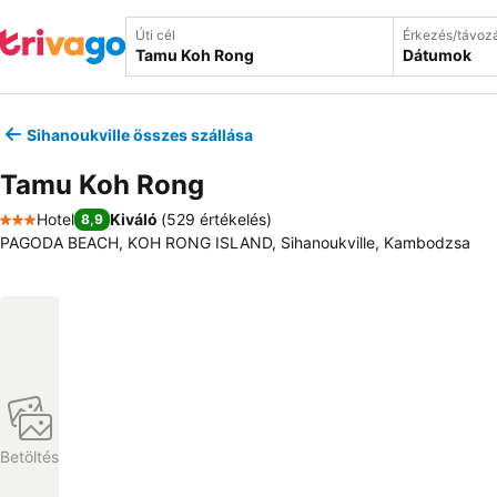
Úti cél
Érkezés/távoz
Dátumok
Sihanoukville összes szállása
Tamu Koh Rong
Hotel
Kiváló
(
529 értékelés
)
8,9
3 Kategória
PAGODA BEACH, KOH RONG ISLAND, Sihanoukville, Kambodzsa
Betöltés