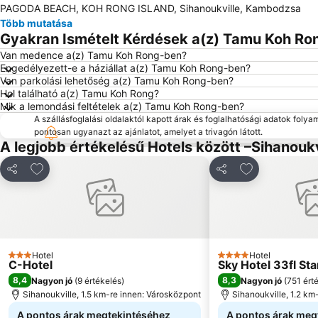
PAGODA BEACH, KOH RONG ISLAND, Sihanoukville, Kambodzsa
Több mutatása
Gyakran Ismételt Kérdések a(z) Tamu Koh Ron
Van medence a(z) Tamu Koh Rong-ben?
Engedélyezett-e a háziállat a(z) Tamu Koh Rong-ben?
Van parkolási lehetőség a(z) Tamu Koh Rong-ben?
Hol található a(z) Tamu Koh Rong?
Mik a lemondási feltételek a(z) Tamu Koh Rong-ben?
A szállásfoglalási oldalaktól kapott árak és foglalhatósági adatok folya
pontosan ugyanazt az ajánlatot, amelyet a trivagón látott.
A legjobb értékelésű Hotels között –Sihanoukv
Hozzáadás a kedvencekhez
Hozzáadás a 
Megosztás
Megosztás
Hotel
Hotel
3 Kategória
4 Kategória
C-Hotel
Sky Hotel 33fl Sta
8,4
8,3
Nagyon jó
(
9 értékelés
)
Nagyon jó
(
751 ért
Sihanoukville, 1.5 km-re innen: Városközpont
Sihanoukville, 1.2 km
A pontos árak megtekintéséhez
A pontos árak meg