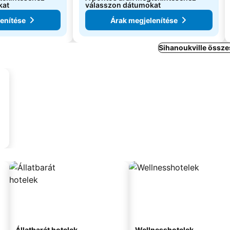
kat
válasszon dátumokat
enítése
Árak megjelenítése
Sihanoukville össze
Állatbarát hotelek
Wellnesshotelek