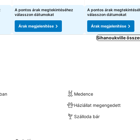
z
A pontos árak megtekintéséhez
A pontos árak megtekintésé
válasszon dátumokat
válasszon dátumokat
Árak megjelenítése
Árak megjelenítése
Sihanoukville össze
kban
Medence
Háziállat megengedett
Szálloda bár