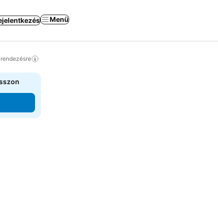
Menü
ejelentkezés
a rendezésre
asszon