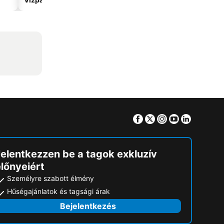
Facebook
Twitter
Instagram
Youtube
Linkedin
Jelentkezzen be a tagok exkluzív
lőnyeiért
Személyre szabott élmény
Hűségajánlatok és tagsági árak
Bejelentkezés