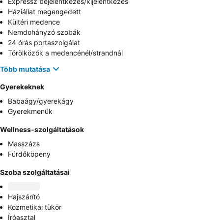
Expressz bejelentkezés/kijelentkezés
Háziállat megengedett
Kültéri medence
Nemdohányzó szobák
24 órás portaszolgálat
Törölközők a medencénél/strandnál
Több mutatása
Gyerekeknek
Babaágy/gyerekágy
Gyerekmenük
Wellness-szolgáltatások
Masszázs
Fürdőköpeny
Szoba szolgáltatásai
Hajszárító
Kozmetikai tükör
Íróasztal