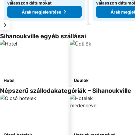
válasszon dátumokat
válasszon dátumo
Árak megjelenítése
Árak megjel
Sihanoukville egyéb szállásai
Hotel
Üdülők
Népszerű szállodakategóriák – Sihanoukville
Olcsó hotelek
Hotelek medencével