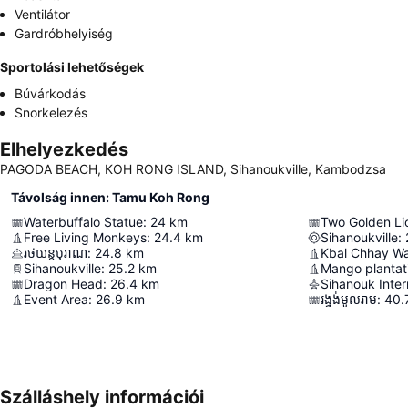
Ventilátor
Gardróbhelyiség
Sportolási lehetőségek
Búvárkodás
Snorkelezés
Elhelyezkedés
PAGODA BEACH, KOH RONG ISLAND, Sihanoukville, Kambodzsa
Távolság innen: Tamu Koh Rong
Waterbuffalo Statue
:
24
km
Two Golden Li
Free Living Monkeys
:
24.4
km
Sihanoukville
:
រថយន្តបុរាណ
:
24.8
km
Kbal Chhay Wat
Sihanoukville
:
25.2
km
Mango plantat
Dragon Head
:
26.4
km
Sihanouk Inter
Event Area
:
26.9
km
រង្វង់មូលរាម
:
40.
Szálláshely információi