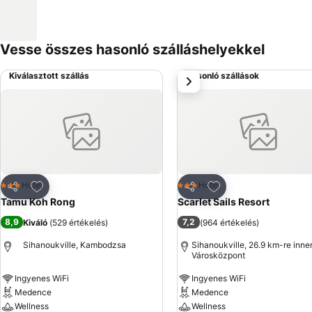
Vesse összes hasonló szálláshelyekkel
Kiválasztott szállás
Hasonló szállások
következő
Hozzáadás a kedvencekhez
Hozzáadás a kedve
Hotel
Hotel
3 Kategória
3 Kategória
Megosztás
Megosztás
Tamu Koh Rong
Scarlet Sails Resort
8,9
7,2
Kiváló
(
529 értékelés
)
(
964 értékelés
)
Sihanoukville, Kambodzsa
Sihanoukville, 26.9 km-re inne
Városközpont
Ingyenes WiFi
Ingyenes WiFi
Medence
Medence
Wellness
Wellness