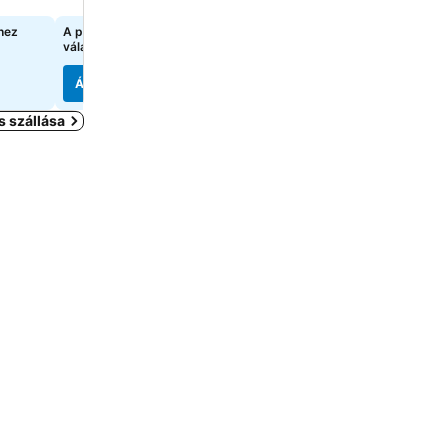
hez
A pontos árak megtekintéséhez
A pontos árak megtekint
válasszon dátumokat
válasszon dátumokat
Árak megjelenítése
Árak megjelenítése
s szállása