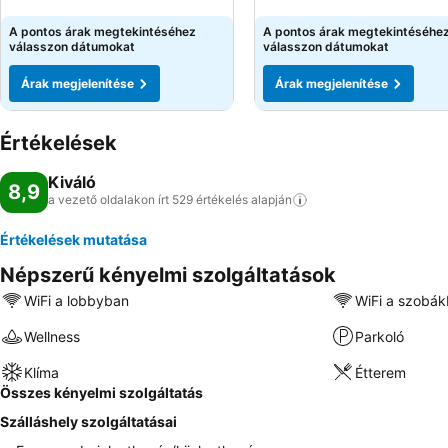
A pontos árak megtekintéséhez
A pontos árak megtekintéséhe
válasszon dátumokat
válasszon dátumokat
Árak megjelenítése
Árak megjelenítése
Értékelések
Kiváló
8,9
a vezető oldalakon írt 529 értékelés
alapján
Értékelések mutatása
Népszerű kényelmi szolgáltatások
WiFi a lobbyban
WiFi a szobá
Wellness
Parkoló
Klíma
Étterem
Összes kényelmi szolgáltatás
Szálláshely szolgáltatásai