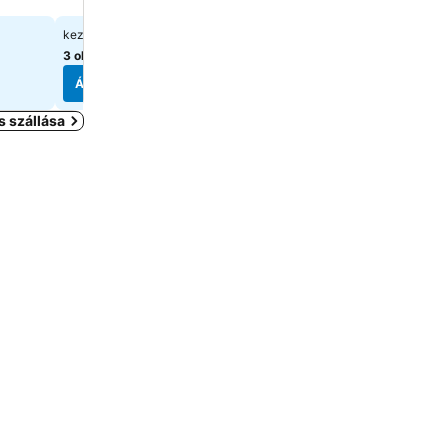
13 810 Ft
40 104 Ft
kezdőár:
kezdőár:
3 oldal
árainak mutatása
8 oldal
árainak mutatása
Árak megjelenítése
Árak megjelenítése
s szállása