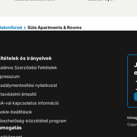
latonfüred
Süle Apartments & Rooms
ltételek és irányelvek
talános Szerződési Feltételek
e
presszum
adálymentesítési nyilatkozat
tavédelmi értesítő
A-val kapcsolatos információ
okie-beállítások
triva
bezhetőség-közzétételi program
Copyr
ámogatás
góközpont