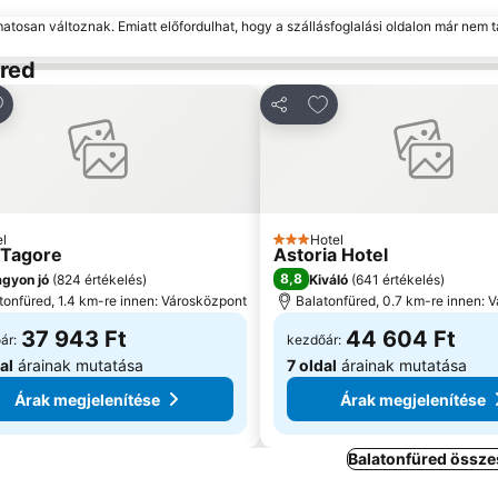
matosan változnak. Emiatt előfordulhat, hogy a szállásfoglalási oldalon már nem t
üred
ozzáadás a kedvencekhez
Hozzáadás a kedvenc
tás
Megosztás
l
Hotel
gória
3 Kategória
 Tagore
Astoria Hotel
8,8
gyon jó
(
824 értékelés
)
Kiváló
(
641 értékelés
)
tonfüred, 1.4 km-re innen: Városközpont
Balatonfüred, 0.7 km-re innen: 
37 943 Ft
44 604 Ft
ár:
kezdőár:
al
árainak mutatása
7 oldal
árainak mutatása
Árak megjelenítése
Árak megjelenítése
Balatonfüred össze