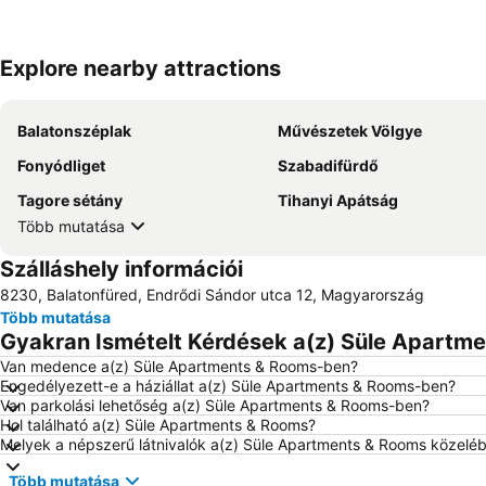
Explore nearby attractions
Balatonszéplak
Művészetek Völgye
Fonyódliget
Szabadifürdő
Tagore sétány
Tihanyi Apátság
Több mutatása
Szálláshely információi
8230, Balatonfüred, Endrődi Sándor utca 12, Magyarország
Több mutatása
Gyakran Ismételt Kérdések a(z) Süle Apartme
Van medence a(z) Süle Apartments & Rooms-ben?
Engedélyezett-e a háziállat a(z) Süle Apartments & Rooms-ben?
Van parkolási lehetőség a(z) Süle Apartments & Rooms-ben?
Hol található a(z) Süle Apartments & Rooms?
Melyek a népszerű látnivalók a(z) Süle Apartments & Rooms közelé
Több mutatása