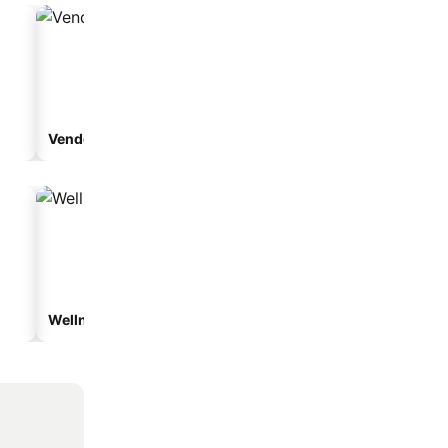
Vendégház
Apartmanhotel
Wellnesshotelek
Vízparti hotelek