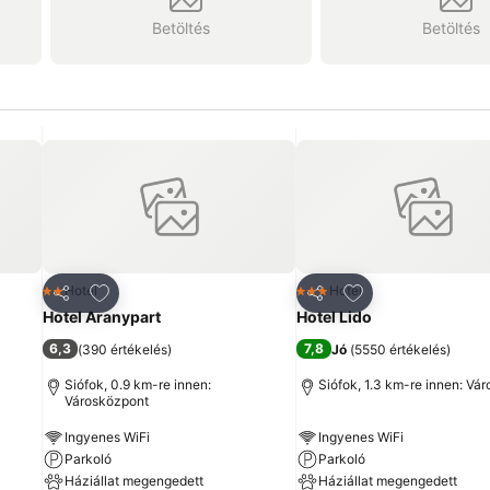
Betöltés
Betöltés
ncekhez
Hozzáadás a kedvencekhez
Hozzáadás a ked
Hotel
Hotel
2 Kategória
3 Kategória
Megosztás
Megosztás
Hotel Aranypart
Hotel Lido
6,3
7,8
(
390 értékelés
)
Jó
(
5550 értékelés
)
Siófok, 0.9 km-re innen:
Siófok, 1.3 km-re innen: Vá
Városközpont
Ingyenes WiFi
Ingyenes WiFi
Parkoló
Parkoló
Háziállat megengedett
Háziállat megengedett