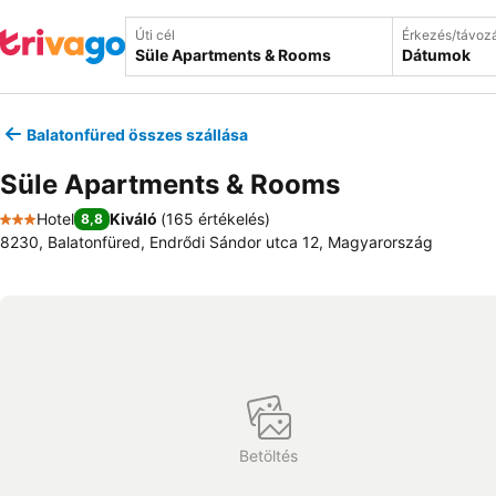
Úti cél
Érkezés/távoz
Dátumok
Balatonfüred összes szállása
Süle Apartments & Rooms
Hotel
Kiváló
(
165 értékelés
)
8,8
3 Kategória
8230, Balatonfüred, Endrődi Sándor utca 12, Magyarország
Betöltés