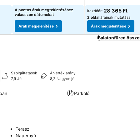
A pontos árak megtekintéséhez
28 365 Ft
kezdőár:
válasszon dátumokat
2 oldal
árainak mutatása
Árak megjelenítése
Árak megjelenítése
Balatonfüred össze
Szolgáltatások
Ár-érték arány
7,9
Jó
8,2
Nagyon jó
kban
Parkoló
Terasz
Napernyő