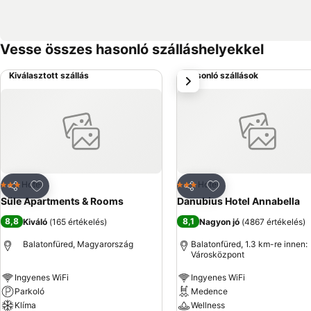
Vesse összes hasonló szálláshelyekkel
Kiválasztott szállás
Hasonló szállások
következő
Hozzáadás a kedvencekhez
Hozzáadás a kedve
Hotel
Hotel
3 Kategória
3 Kategória
Megosztás
Megosztás
Süle Apartments & Rooms
Danubius Hotel Annabella
8,8
8,1
Kiváló
(
165 értékelés
)
Nagyon jó
(
4867 értékelés
)
Balatonfüred, Magyarország
Balatonfüred, 1.3 km-re innen:
Városközpont
Ingyenes WiFi
Ingyenes WiFi
Parkoló
Medence
Klíma
Wellness