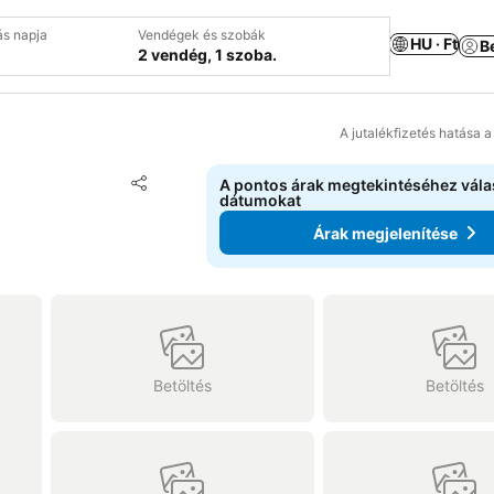
ás napja
Vendégek és szobák
HU · Ft
B
2 vendég, 1 szoba.
A jutalékfizetés hatása 
Hozzáadás a kedvencekhez
A pontos árak megtekintéséhez vál
Megosztás
dátumokat
Árak megjelenítése
Betöltés
Betöltés