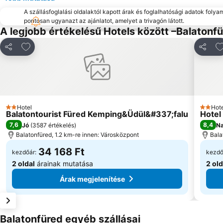
A szállásfoglalási oldalaktól kapott árak és foglalhatósági adatok folya
pontosan ugyanazt az ajánlatot, amelyet a trivagón látott.
A legjobb értékelésű Hotels között –Balatonf
Hozzáadás a kedvencekhez
H
Megosztás
Megosz
Hotel
Hote
2 Kategória
2 Kate
Balatontourist Füred Kemping&Üdül&#337;falu
Hotel
7,6
8,4
Jó
(
3587 értékelés
)
Na
Balatonfüred, 1.2 km-re innen: Városközpont
Bala
34 168 Ft
kezdőár:
kezdő
2 oldal
árainak mutatása
2 old
Árak megjelenítése
Balatonfüred egyéb szállásai