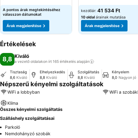
A pontos árak megtekintéséhez
41 534 Ft
kezdőár:
válasszon dátumokat
10 oldal
árainak mutatása
Árak megjelenítése
Árak megjelenítése
Értékelések
Kiváló
8,8
a vezető oldalakon írt 165 értékelés
alapján
Tisztaság
Elhelyezkedés
Szolgáltatás
Kényelem
8,6
Kiváló
8,8
Kiváló
8,8
Kiváló
8,0
Nagyon jó
Népszerű kényelmi szolgáltatások
WiFi a lobbyban
WiFi a szobá
Klíma
Összes kényelmi szolgáltatás
Szálláshely szolgáltatásai
Parkoló
Nemdohányzó szobák