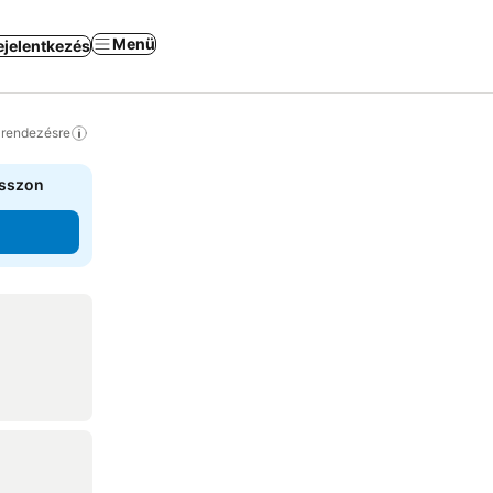
Menü
ejelentkezés
a rendezésre
asszon