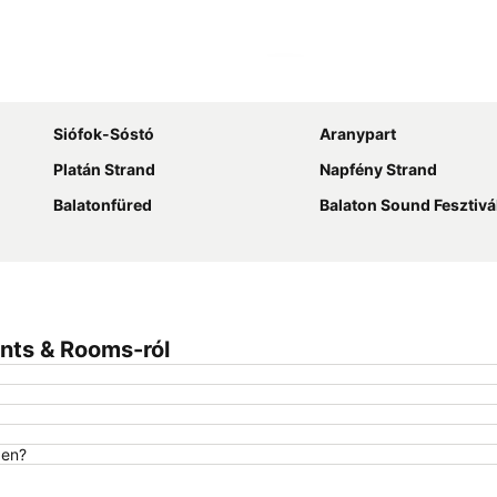
Nagy méretű térkép
Siófok-Sóstó
Aranypart
Platán Strand
Napfény Strand
Balatonfüred
Balaton Sound Fesztivá
nts & Rooms-ról
ben?