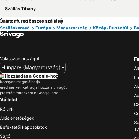
Szállás Tihany
Balatonfüred összes szállása
Szálláskereső
Európa
Magyarország
Közép-Dunántúl
Ba
Válasszon országot
Fe
Ál
Hozzáadás a Google-hoz
Im
Könnyen megtalálhatja
Ak
eredményeinket: adja hozzá a trivagót
preferált forrásként a Google-höz.
Ad
Vállalat
DS
Rólunk
Co
Álláslehetőségek
Se
Befektetői kapcsolatok
T
Sajtó
Sú