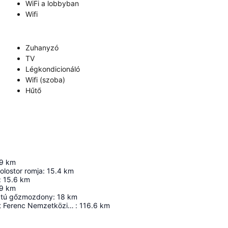
WiFi a lobbyban
Wifi
Zuhanyzó
TV
Légkondicionáló
Wifi (szoba)
Hűtő
9
km
olostor romja
:
15.4
km
:
15.6
km
9
km
atú gőzmozdony
:
18
km
Budapest Liszt Ferenc Nemzetközi Repülőtér
:
116.6
km