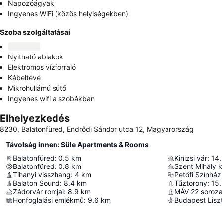
Napozóágyak
Ingyenes WiFi (közös helyiségekben)
Szoba szolgáltatásai
Nyitható ablakok
Elektromos vízforraló
Kábeltévé
Mikrohullámú sütő
Ingyenes wifi a szobákban
Elhelyezkedés
8230, Balatonfüred, Endrődi Sándor utca 12, Magyarország
Távolság innen: Süle Apartments & Rooms
Balatonfüred
:
0.5
km
Kinizsi vár
:
14.
Balatonfüred
:
0.8
km
Szent Mihály k
Tihanyi visszhang
:
4
km
Petőfi Színház
Balaton Sound
:
8.4
km
Tűztorony
:
15.
Zádorvár romjai
:
8.9
km
MÁV 22 soroz
Honfoglalási emlékmű
:
9.6
km