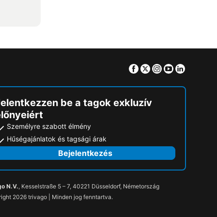
Facebook
Twitter
Instagram
Youtube
Linkedin
Jelentkezzen be a tagok exkluzív
lőnyeiért
Személyre szabott élmény
Hűségajánlatok és tagsági árak
Bejelentkezés
go N.V.
, Kesselstraße 5 – 7, 40221 Düsseldorf, Németország
ight 2026 trivago | Minden jog fenntartva.