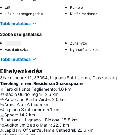
Lift
Parkoló
Háziállat megengedett
Kültéri medence
Több mutatása
Szoba szolgáltatásai
Zuhanyzó
Vasalódeszka
Nyitható ablakok
Több mutatása
Elhelyezkedés
Shakespeare 12, 33054, Lignano Sabbiadoro, Olaszország
Távolság innen: Residenza Shakespeare
Faro di Punta Tagliamento
:
1.8
km
Stadio Guido Teghil
:
2.6
km
Parco Zoo Punta Verde
:
2.6
km
Arena Alpe Adria
:
5
km
Lignano Sabbiadoro
:
5.1
km
Space
:
14.2
km
Latisana - Lignano - Bibione
:
15.8
km
Auditorium Biagio Marin
:
22.3
km
Lapidary Of Sant'eufemia Cathedral
:
22.6
km