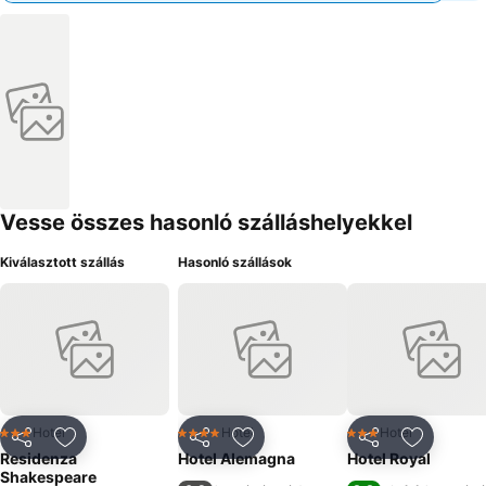
Vesse összes hasonló szálláshelyekkel
Kiválasztott szállás
Hasonló szállások
Hotel
Hotel
Hotel
3 Kategória
4 Kategória
3 Kategória
Megosztás
Hozzáadás a kedvencekhez
Megosztás
Hozzáadás a kedvencekhez
Megosztás
Hozzáad
Residenza
Hotel Alemagna
Hotel Royal
Shakespeare