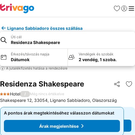
Kedvencek
Bejelen
Me
Lignano Sabbiadoro összes szállása
Úti cél
Residenza Shakespeare
Érkezés/távozás napja
Vendégek és szobák
Dátumok
2 vendég, 1 szoba.
A jutalékfizetés hatása a rendezésre
Residenza Shakespeare
Megosztá
Ho
Hotel
/
Még nincs értékelve
3 Kategória
Shakespeare 12, 33054, Lignano Sabbiadoro, Olaszország
A pontos árak megtekintéséhez válasszon dátumokat
A pontos árak megtekintéséhez válasszon dátumokat
Árak megjelenítése
Árak megjelenítése