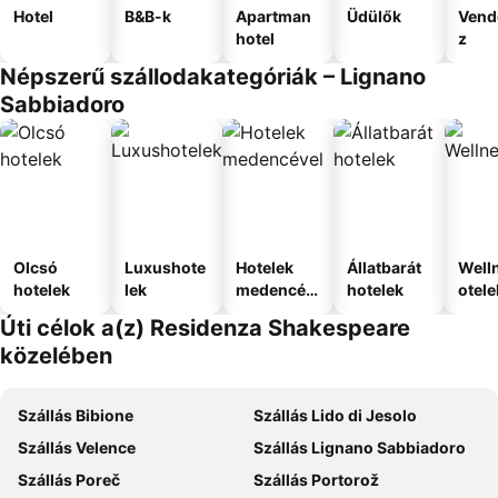
Hotel
B&B-k
Apartman
Üdülők
Vend
hotel
z
Népszerű szállodakategóriák – Lignano
Sabbiadoro
Olcsó
Luxushote
Hotelek
Állatbarát
Well
hotelek
lek
medencév
hotelek
otele
el
Úti célok a(z) Residenza Shakespeare
közelében
Szállás Bibione
Szállás Lido di Jesolo
Szállás Velence
Szállás Lignano Sabbiadoro
Szállás Poreč
Szállás Portorož