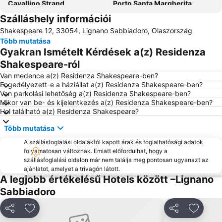
Cavallino Strand
Porto Santa Margherita
Szálláshely információi
Castello di Miramare
Simonov zaliv strand
Shakespeare 12, 33054, Lignano Sabbiadoro, Olaszország
Spiaggia di Levante
Costa Azzurra
Több mutatása
Spiaggia Principale
Via Andrea Bafile
Gyakran Ismételt Kérdések a(z) Residenza
Lignano Pineta Beach
Lignano Pineta
Shakespeare-ról
Lungomare Caorle
Laguna Stella Maris
Van medence a(z) Residenza Shakespeare-ben?
Engedélyezett-e a háziállat a(z) Residenza Shakespeare-ben?
Duna Verde
Katoro
Van parkolási lehetőség a(z) Residenza Shakespeare-ben?
Mikor van be- és kijelentkezés a(z) Residenza Shakespeare-ben?
Marina Portorož
Centro storico
Hol található a(z) Residenza Shakespeare?
Aquapark Žusterna
Sabbiadoro
Több mutatása
Spiaggia di Ponente
Pineta
A szállásfoglalási oldalaktól kapott árak és foglalhatósági adatok
Cortellazzo
Krka Strunjan
folyamatosan változnak. Emiatt előfordulhat, hogy a
szállásfoglalási oldalon már nem találja meg pontosan ugyanazt az
Repülőtér Friuli Venezia Giulia
Avditorij Portorož
ajánlatot, amelyet a trivagón látott.
Jesolo Marina
the moon in the well
A legjobb értékelésű Hotels között –Lignano
Sabbiadoro
Aquafollie
Staro mesto Piran
Aquasplash
Duna Verde
Megosztás
Hozzáadás a kedvencekhez
Megosztás
Hozzáa
Centro storico
Sea Life Jesolo