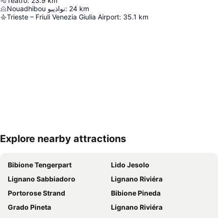
Teatro
:
23.9
km
Nouadhibou نواذيبو
:
24
km
Trieste – Friuli Venezia Giulia Airport
:
35.1
km
Explore nearby attractions
Nagy méretű térkép
Bibione Tengerpart
Lido Jesolo
Lignano Sabbiadoro
Lignano Riviéra
Portorose Strand
Bibione Pineda
Grado Pineta
Lignano Riviéra