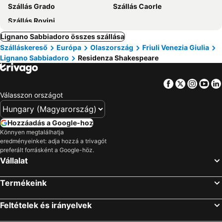
Szállás Grado
Szállás Caorle
Szállás Rovinj
Lignano Sabbiadoro összes szállása
Szálláskereső
Európa
Olaszország
Friuli Venezia Giulia
Lignano Sabbiadoro
Residenza Shakespeare
Facebook
Twitter
Insta
Yo
Válasszon országot
Hozzáadás a Google-hoz
Könnyen megtalálhatja
eredményeinket: adja hozzá a trivagót
preferált forrásként a Google-höz.
Vállalat
Termékeink
Feltételek és irányelvek