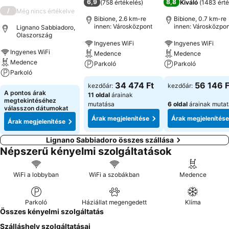
6,9
8,8
(
758 értékelés
)
Kiváló
(
1483 érté
/
Még nincs értékelve
Bibione, 2.6 km-re
Bibione, 0.7 km-re
innen: Városközpont
innen: Városközpon
Lignano Sabbiadoro,
Olaszország
Ingyenes WiFi
Ingyenes WiFi
Ingyenes WiFi
Medence
Medence
Medence
Parkoló
Parkoló
Parkoló
34 474 Ft
56 146 F
kezdőár:
kezdőár:
A pontos árak
11 oldal
árainak
megtekintéséhez
mutatása
6 oldal
árainak muta
válasszon dátumokat
Árak megjelenítése
Árak megjelenítése
Árak megjelenítése
Lignano Sabbiadoro összes szállása
Népszerű kényelmi szolgáltatások
WiFi a lobbyban
WiFi a szobákban
Medence
Parkoló
Háziállat megengedett
Klíma
Összes kényelmi szolgáltatás
Szálláshely szolgáltatásai