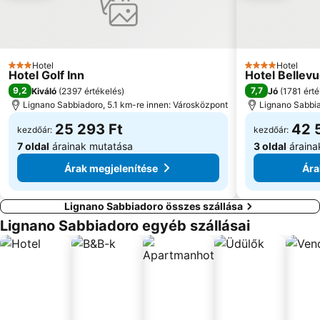
Aquarium Piran
Castello di Duino
Krajinski park Strunjan
Histrion
Obala
Slovenska Obala
Hotel
Hotel
3 Kategória
4 Kategória
Hotel Golf Inn
Hotel Bellev
Insula
Beach Fitness
9,2
7,7
Kiváló
(
2397 értékelés
)
Jó
(
1781 ért
Parco Junior
Campeggi
Lignano Sabbiadoro, 5.1 km-re innen: Városközpont
Lignano Sabbia
25 293 Ft
42 
kezdőár:
kezdőár:
7 oldal
árainak mutatása
3 oldal
áraina
Árak megjelenítése
Ára
Lignano Sabbiadoro összes szállása
Lignano Sabbiadoro egyéb szállásai