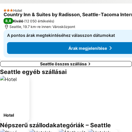
Hotel
3 Kategória
Country Inn & Suites by Radisson, Seattle-Tacoma Inter
8,8
Kiváló
(
12 050 értékelés
)
Seattle, 19.7 km-re innen: Városközpont
A pontos árak megtekintéséhez válasszon dátumokat
Árak megjelenítése
Seattle összes szállása
Seattle egyéb szállásai
Hotel
Népszerű szállodakategóriák – Seattle