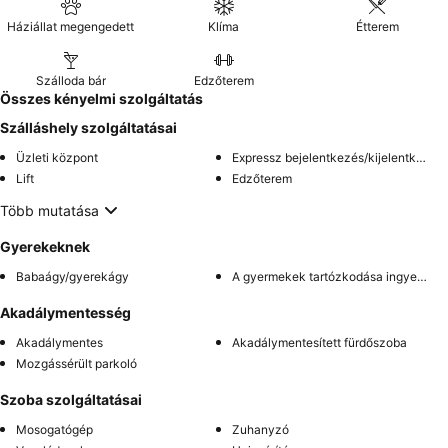
Háziállat megengedett
Klíma
Étterem
Szálloda bár
Edzőterem
Összes kényelmi szolgáltatás
Szálláshely szolgáltatásai
Üzleti központ
Expressz bejelentkezés/kijelentkezés
Lift
Edzőterem
Több mutatása
Gyerekeknek
Babaágy/gyerekágy
A gyermekek tartózkodása ingyenes
Akadálymentesség
Akadálymentes
Akadálymentesített fürdőszoba
Mozgássérült parkoló
Szoba szolgáltatásai
Mosogatógép
Zuhanyzó