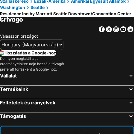
Szálláskereső
Észak-Amerika
Amerikai Egyesült Államok
Washington
Seattle
Residence Inn by Marriott Seattle Downtown/Convention Center
Facebook
Twitter
Insta
Yo
Válasszon országot
Hozzáadás a Google-hoz
Könnyen megtalálhatja
eredményeinket: adja hozzá a trivagót
preferált forrásként a Google-höz.
Vállalat
Termékeink
Feltételek és irányelvek
Támogatás