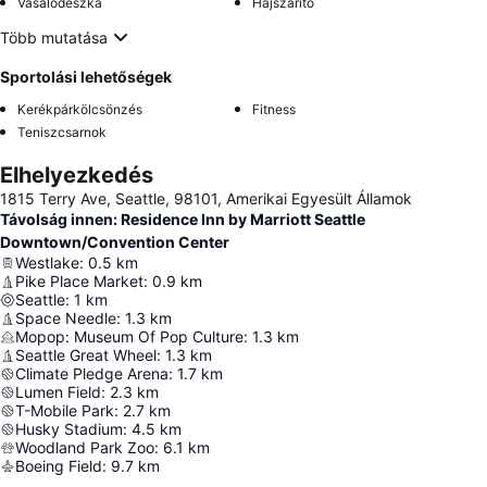
Vasalódeszka
Hajszárító
Több mutatása
Sportolási lehetőségek
Kerékpárkölcsönzés
Fitness
Teniszcsarnok
Elhelyezkedés
1815 Terry Ave, Seattle, 98101, Amerikai Egyesült Államok
Távolság innen: Residence Inn by Marriott Seattle
Downtown/Convention Center
Westlake
:
0.5
km
Pike Place Market
:
0.9
km
Seattle
:
1
km
Space Needle
:
1.3
km
Mopop: Museum Of Pop Culture
:
1.3
km
Seattle Great Wheel
:
1.3
km
Climate Pledge Arena
:
1.7
km
Lumen Field
:
2.3
km
T-Mobile Park
:
2.7
km
Husky Stadium
:
4.5
km
Woodland Park Zoo
:
6.1
km
Boeing Field
:
9.7
km