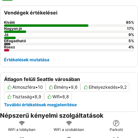
Vendégek értékelései
Kiváló
65
%
Nagyon jó
17
%
Jó
9
%
Elfogadható
5
%
Rossz
4
%
Értékelések mutatása
Átlagon felüli Seattle városában
Atmoszféra
•
10
Élmény
•
9,6
Elhelyezkedés
•
9,2
Tisztaság
•
8,9
Wifi
•
8,8
További értékelések megjelenítése
Népszerű kényelmi szolgáltatások
WiFi a lobbyban
WiFi a szobákban
Parkoló