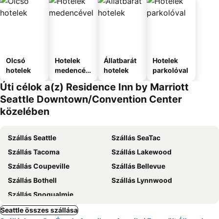
Olcsó
Hotelek
Állatbarát
Hotelek
hotelek
medencév
hotelek
parkolóval
el
Úti célok a(z) Residence Inn by Marriott
Seattle Downtown/Convention Center
közelében
Szállás Seattle
Szállás SeaTac
Szállás Tacoma
Szállás Lakewood
Szállás Coupeville
Szállás Bellevue
Szállás Bothell
Szállás Lynnwood
Szállás Snoqualmie
Seattle összes szállása