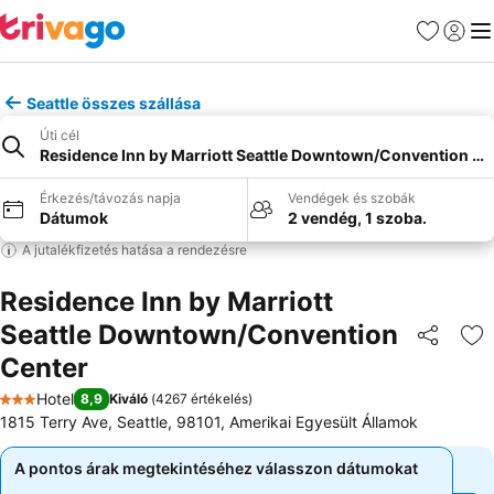
Kedvencek
Bejelen
Me
Seattle összes szállása
Úti cél
Residence Inn by Marriott Seattle Downtown/Convention Ce
Érkezés/távozás napja
Vendégek és szobák
Dátumok
2 vendég, 1 szoba.
A jutalékfizetés hatása a rendezésre
Residence Inn by Marriott
Seattle Downtown/Convention
Megosztá
Ho
Center
Hotel
8,9
Kiváló
(
4267 értékelés
)
3 Kategória
1815 Terry Ave, Seattle, 98101, Amerikai Egyesült Államok
A pontos árak megtekintéséhez válasszon dátumokat
A pontos árak megtekintéséhez válasszon dátumokat