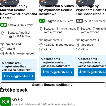
Hotel
Hotel
Hotel
3 Kategória
3 Kategória
2 Kategória
Megosztás
Hozzáadás a kedvencekhez
Megosztás
Hozzáadás a kedvencekhez
Megosztás
Hozzáad
Residence Inn by
La Quinta Inn & Suites
Travelodge by
Marriott Seattle
by Wyndham Seattle
Wyndham Seattle 
Downtown/Convention
Downtown
The Space Needle
Center
8,4
6,8
Nagyon jó
(
7180 értékelés
)
(
7253 értékelés
)
8,9
Kiváló
(
4267 értékelés
)
Seattle, 1.4 km-re innen:
Seattle, 1.7 km-re i
Városközpont
Városközpont
Seattle, Amerikai
Egyesült Államok
Ingyenes WiFi
Ingyenes WiFi
Ingyenes WiFi
Háziállat megengedett
Medence
Parkoló
Klíma
Klíma
Háziállat megengedett
A pontos árak
A pontos árak
megtekintéséhez
megtekintéséhez
A pontos árak
válasszon dátumokat
válasszon dátumoka
megtekintéséhez
válasszon dátumokat
Árak megjelenítése
Árak megjelenítése
Árak megjelenítése
Seattle összes szállása
Értékelések
Kiváló
8,9
a vezető oldalakon írt 4267 értékelés
alapján