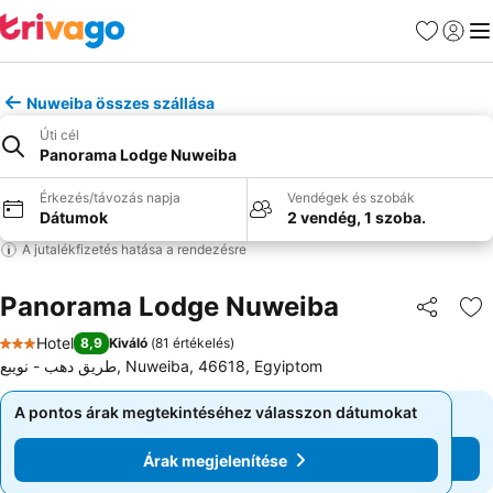
Kedvencek
Bejelen
Me
Nuweiba összes szállása
Úti cél
Panorama Lodge Nuweiba
Érkezés/távozás napja
Vendégek és szobák
Dátumok
2 vendég, 1 szoba.
A jutalékfizetés hatása a rendezésre
Panorama Lodge Nuweiba
Megosztá
Ho
Hotel
8,9
Kiváló
(
81 értékelés
)
3 Kategória
طريق دهب - نويبع, Nuweiba, 46618, Egyiptom
A pontos árak megtekintéséhez válasszon dátumokat
A pontos árak megtekintéséhez válasszon dátumokat
Árak megjelenítése
Árak megjelenítése