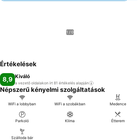
1 / 0
Értékelések
Kiváló
8,9
a vezető oldalakon írt 81 értékelés
alapján
Népszerű kényelmi szolgáltatások
WiFi a lobbyban
WiFi a szobákban
Medence
Parkoló
Klíma
Étterem
Szálloda bár