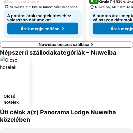
/
8,9
Még nincs értékelve
Kiváló
(
14 826 érték
Nuweiba, 5.2 km-re innen: Városközpont
Nuweiba, 40.5 km-re i
A pontos árak megtekintéséhez
A pontos árak megt
válasszon dátumokat
válasszon dátumok
Árak megjelenítése
Árak megje
Nuweiba összes szállása
Népszerű szállodakategóriák – Nuweiba
Olcsó
hotelek
Úti célok a(z) Panorama Lodge Nuweiba
közelében