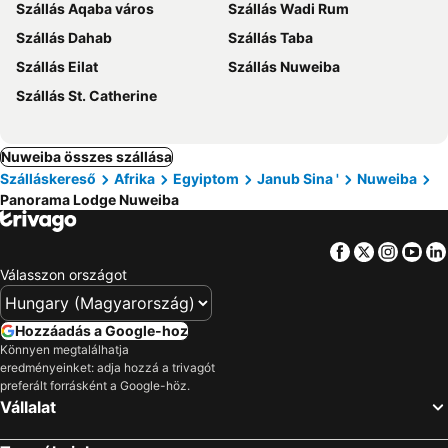
Szállás Aqaba város
Szállás Wadi Rum
Szállás Dahab
Szállás Taba
Szállás Eilat
Szállás Nuweiba
Szállás St. Catherine
Nuweiba összes szállása
Szálláskereső
Afrika
Egyiptom
Janub Sina '
Nuweiba
Panorama Lodge Nuweiba
Facebook
Twitter
Insta
Yo
Válasszon országot
Hozzáadás a Google-hoz
Könnyen megtalálhatja
eredményeinket: adja hozzá a trivagót
preferált forrásként a Google-höz.
Vállalat