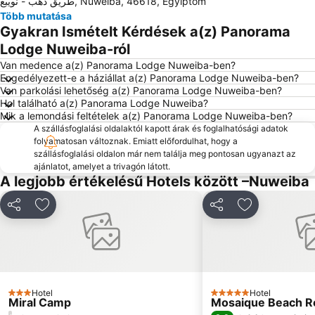
طريق دهب - نويبع, Nuweiba, 46618, Egyiptom
Több mutatása
Gyakran Ismételt Kérdések a(z) Panorama
Lodge Nuweiba-ról
Van medence a(z) Panorama Lodge Nuweiba-ben?
Engedélyezett-e a háziállat a(z) Panorama Lodge Nuweiba-ben?
Van parkolási lehetőség a(z) Panorama Lodge Nuweiba-ben?
Hol található a(z) Panorama Lodge Nuweiba?
Mik a lemondási feltételek a(z) Panorama Lodge Nuweiba-ben?
A szállásfoglalási oldalaktól kapott árak és foglalhatósági adatok
folyamatosan változnak. Emiatt előfordulhat, hogy a
szállásfoglalási oldalon már nem találja meg pontosan ugyanazt az
ajánlatot, amelyet a trivagón látott.
A legjobb értékelésű Hotels között –Nuweiba
Megosztás
Hozzáadás a kedvencekhez
Megosztás
Hozzáadás a
Hotel
Hotel
3 Kategória
5 Kategória
Miral Camp
Mosaique Beach Re