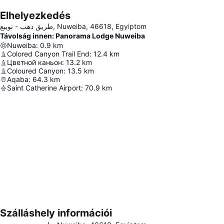
Elhelyezkedés
طريق دهب - نويبع, Nuweiba, 46618, Egyiptom
Távolság innen: Panorama Lodge Nuweiba
Nuweiba
:
0.9
km
Colored Canyon Trail End
:
12.4
km
Цветной каньон
:
13.2
km
Coloured Canyon
:
13.5
km
Aqaba
:
64.3
km
Saint Catherine Airport
:
70.9
km
Szálláshely információi
Nagy méretű térkép