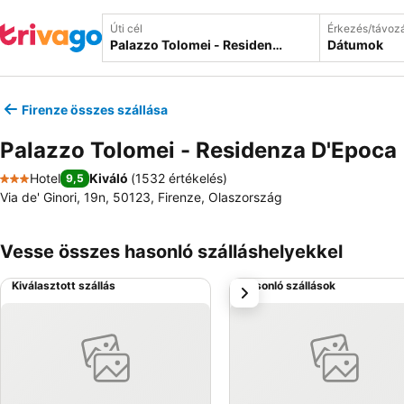
Úti cél
Érkezés/távoz
Dátumok
Firenze összes szállása
Palazzo Tolomei - Residenza D'Epoca
Hotel
Kiváló
(
1532 értékelés
)
9,5
3 Kategória
Via de' Ginori, 19n, 50123, Firenze, Olaszország
Vesse összes hasonló szálláshelyekkel
Kiválasztott szállás
Hasonló szállások
következő