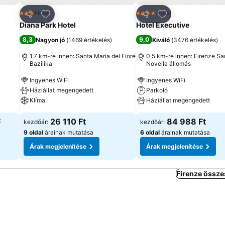
ncekhez
Hozzáadás a kedvencekhez
Hozzáadás a ked
Hotel
Hotel
3 Kategória
4 Kategória
Megosztás
Megosztás
Diana Park Hotel
Hotel Executive
8,3
9,0
Nagyon jó
(
1469 értékelés
)
Kiváló
(
3476 értékelés
)
1.7 km-re innen: Santa Maria del Fiore
0.5 km-re innen: Firenze Sa
Bazilika
Novella állomás
Ingyenes WiFi
Ingyenes WiFi
Háziállat megengedett
Parkoló
Klíma
Háziállat megengedett
z
26 110 Ft
84 988 Ft
kezdőár:
kezdőár:
9 oldal
árainak mutatása
6 oldal
árainak mutatása
Árak megjelenítése
Árak megjelenítése
Firenze össze