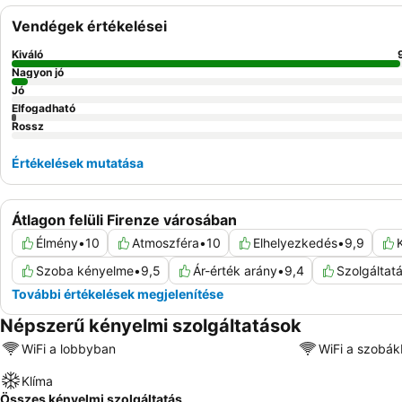
Vendégek értékelései
Kiváló
Nagyon jó
Jó
Elfogadható
Rossz
Értékelések mutatása
Átlagon felüli Firenze városában
Élmény
•
10
Atmoszféra
•
10
Elhelyezkedés
•
9,9
Szoba kényelme
•
9,5
Ár-érték arány
•
9,4
Szolgáltat
További értékelések megjelenítése
Népszerű kényelmi szolgáltatások
WiFi a lobbyban
WiFi a szobá
Klíma
Összes kényelmi szolgáltatás