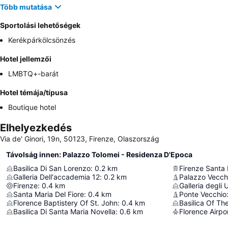
Több mutatása
Sportolási lehetőségek
Kerékpárkölcsönzés
Hotel jellemzői
LMBTQ+-barát
Hotel témája/típusa
Boutique hotel
Elhelyezkedés
Via de' Ginori, 19n, 50123, Firenze, Olaszország
Távolság innen: Palazzo Tolomei - Residenza D'Epoca
Basilica Di San Lorenzo
:
0.2
km
Firenze Santa 
Galleria Dell'accademia 12
:
0.2
km
Palazzo Vecch
Firenze
:
0.4
km
Galleria degli U
Santa Maria Del Fiore
:
0.4
km
Ponte Vecchio
Florence Baptistery Of St. John
:
0.4
km
Basilica Of Th
Basilica Di Santa Maria Novella
:
0.6
km
Florence Airpo