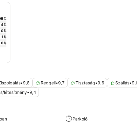
95
%
4
%
0
%
1
%
0
%
Kiszolgálás
•
9,8
Reggeli
•
9,7
Tisztaság
•
9,6
Szállás
•
9,
ás/létesítmény
•
9,4
kban
Parkoló