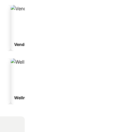
Vendégház
Apartmanhotel
Wellnesshotelek
Hotelek parkolóval