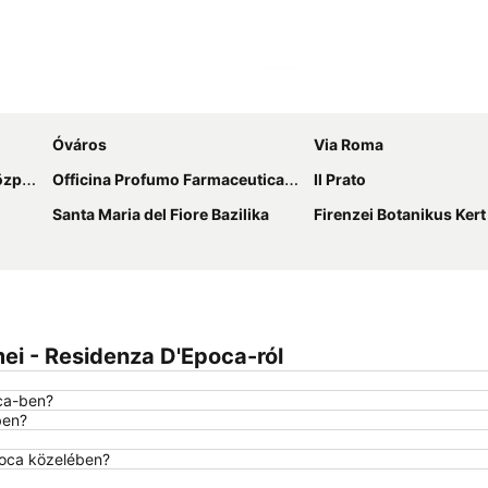
Nagy méretű térkép
Óváros
Via Roma
pont
Officina Profumo Farmaceutica di Santa Maria Novella
Il Prato
Santa Maria del Fiore Bazilika
Firenzei Botanikus Kert
ei - Residenza D'Epoca-ról
oca-ben?
ben?
poca közelében?