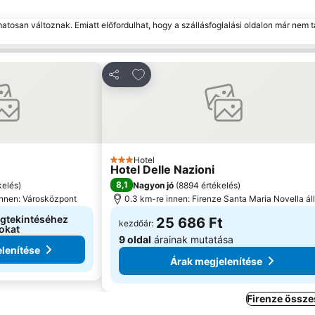
matosan változnak. Emiatt előfordulhat, hogy a szállásfoglalási oldalon már nem t
 kedvencekhez
Hozzáadás a kedvencekhez
Megosztás
Hotel
3 Kategória
Hotel Delle Nazioni
8,1
kelés
)
Nagyon jó
(
8894 értékelés
)
innen: Városközpont
0.3 km-re innen: Firenze Santa Maria Novella á
egtekintéséhez
25 686 Ft
kezdőár:
okat
9 oldal
árainak mutatása
lenítése
Árak megjelenítése
Firenze össze