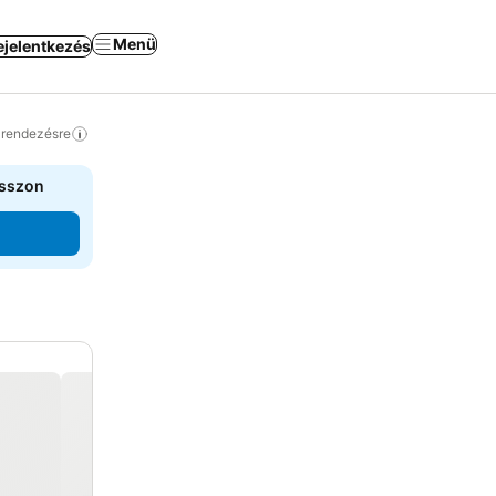
Menü
ejelentkezés
a rendezésre
asszon