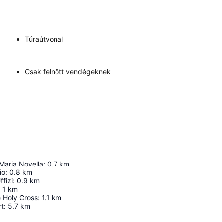
Túraútvonal
Csak felnőtt vendégeknek
Maria Novella
:
0.7
km
io
:
0.8
km
ffizi
:
0.9
km
:
1
km
e Holy Cross
:
1.1
km
rt
:
5.7
km