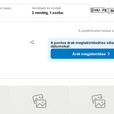
ás napja
Vendégek és szobák
HU · Ft
B
2 vendég, 1 szoba.
A jutalékfizetés hatása 
Hozzáadás a kedvencekhez
A pontos árak megtekintéséhez vál
Megosztás
dátumokat
Árak megjelenítése