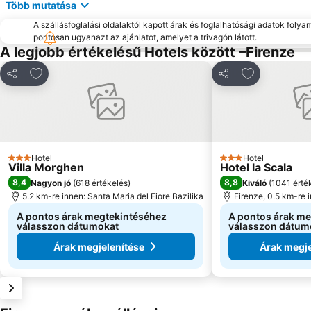
Több mutatása
A szállásfoglalási oldalaktól kapott árak és foglalhatósági adatok folya
pontosan ugyanazt az ajánlatot, amelyet a trivagón látott.
A legjobb értékelésű Hotels között –Firenze
Hozzáadás a kedvencekhez
Hozzáadás a
Megosztás
Megosztás
Hotel
Hotel
3 Kategória
3 Kategória
Villa Morghen
Hotel la Scala
8,4
8,8
Nagyon jó
(
618 értékelés
)
Kiváló
(
1041 érté
5.2 km-re innen: Santa Maria del Fiore Bazilika
Firenze, 0.5 km-re 
A pontos árak megtekintéséhez
A pontos árak m
válasszon dátumokat
válasszon dátum
Árak megjelenítése
Árak megje