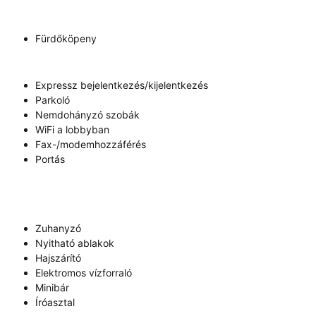
Fürdőköpeny
Expressz bejelentkezés/kijelentkezés
Parkoló
Nemdohányzó szobák
WiFi a lobbyban
Fax-/modemhozzáférés
Portás
Zuhanyzó
Nyitható ablakok
Hajszárító
Elektromos vízforraló
Minibár
Íróasztal