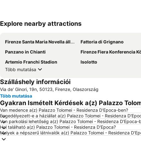
Explore nearby attractions
Firenze Santa Maria Novella állomás
Fattoria di Grignano
Panzano in Chianti
Firenze Fiera Konferencia Köz
Artemio Franchi Stadion
Isolotto
Több mutatása
Szálláshely információi
Via de' Ginori, 19n, 50123, Firenze, Olaszország
Több mutatása
Gyakran Ismételt Kérdések a(z) Palazzo Tolom
Van medence a(z) Palazzo Tolomei - Residenza D'Epoca-ben?
Engedélyezett-e a háziállat a(z) Palazzo Tolomei - Residenza D'Ep
Van parkolási lehetőség a(z) Palazzo Tolomei - Residenza D'Epoca-
Hol található a(z) Palazzo Tolomei - Residenza D'Epoca?
Melyek a népszerű látnivalók a(z) Palazzo Tolomei - Residenza D'E