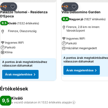
Hozzáadás a kedvencekhez
Hozzáadás a kedve
Hotel
Hotel
3 Kategória
3 Kategória
Megosztás
Megosztás
Palazzo Tolomei - Residenza
Villa Gelsomino Garden
D'Epoca
8,4
Nagyon jó
(
1827 értékelés
)
9,5
Kiváló
(
1532 értékelés
)
Firenze, 2.8 km-re innen:
Városközpont
Firenze, Olaszország
Ingyenes WiFi
Ingyenes WiFi
Parkoló
Parkoló
Háziállat megengedett
Klíma
A pontos árak megtekintéséhe
válasszon dátumokat
A pontos árak megtekintéséhez
válasszon dátumokat
Árak megjelenítése
Árak megjelenítése
Értékelések
Kiváló
9,5
a vezető oldalakon írt 1532 értékelés
alapján