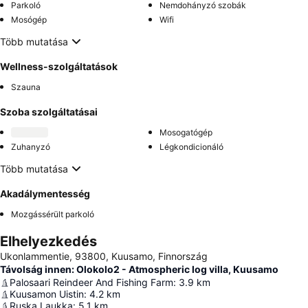
Parkoló
Nemdohányzó szobák
Mosógép
Wifi
Több mutatása
Wellness-szolgáltatások
Szauna
Szoba szolgáltatásai
Mosogatógép
Zuhanyzó
Légkondicionáló
Több mutatása
Akadálymentesség
Mozgássérült parkoló
Elhelyezkedés
Ukonlammentie, 93800, Kuusamo, Finnország
Távolság innen: Olokolo2 - Atmospheric log villa, Kuusamo
Palosaari Reindeer And Fishing Farm
:
3.9
km
Kuusamon Uistin
:
4.2
km
Ruska Laukka
:
5.1
km