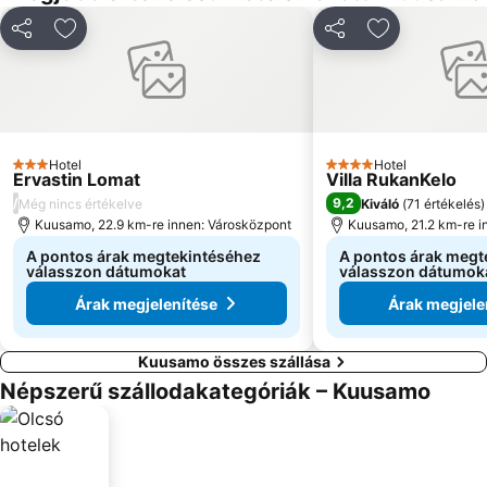
Megosztás
Hozzáadás a kedvencekhez
Megosztás
Hozzáadás a
Hotel
Hotel
3 Kategória
4 Kategória
Ervastin Lomat
Villa RukanKelo
/
9,2
Még nincs értékelve
Kiváló
(
71 értékelés
)
Kuusamo, 22.9 km-re innen: Városközpont
Kuusamo, 21.2 km-re i
A pontos árak megtekintéséhez
A pontos árak megt
válasszon dátumokat
válasszon dátumok
Árak megjelenítése
Árak megjele
Kuusamo összes szállása
Népszerű szállodakategóriák – Kuusamo