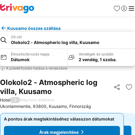
Kedvencek
Bejelen
Me
Kuusamo összes szállása
Úti cél
Olokolo2 - Atmospheric log villa, Kuusamo
Érkezés/távozás napja
Vendégek és szobák
Dátumok
2 vendég, 1 szoba.
A jutalékfizetés hatása a rendezésre
Olokolo2 - Atmospheric log
villa, Kuusamo
Megosztá
Ho
Hotel
/
Még nincs értékelve
Ukonlammentie, 93800, Kuusamo, Finnország
A pontos árak megtekintéséhez válasszon dátumokat
A pontos árak megtekintéséhez válasszon dátumokat
Árak megjelenítése
Árak megjelenítése