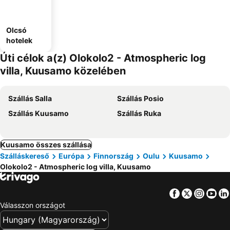
Olcsó
hotelek
Úti célok a(z) Olokolo2 - Atmospheric log
villa, Kuusamo közelében
Szállás Salla
Szállás Posio
Szállás Kuusamo
Szállás Ruka
Kuusamo összes szállása
Szálláskereső
Európa
Finnország
Oulu
Kuusamo
Olokolo2 - Atmospheric log villa, Kuusamo
Facebook
Twitter
Insta
Yo
Válasszon országot