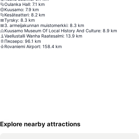
Oulanka Hall
:
7.1
km
Kuusamo
:
7.9
km
Kesäteatteri
:
8.2
km
Tyrsky
:
8.3
km
3. armeijakunnan muistomerkki
:
8.3
km
Kuusamo Museum Of Local History And Culture
:
8.9
km
Vaellustalli Wanha Raatesalmi
:
13.9
km
Пяозеро
:
96.1
km
Rovaniemi Airport
:
158.4
km
Explore nearby attractions
Nagy méretű térkép