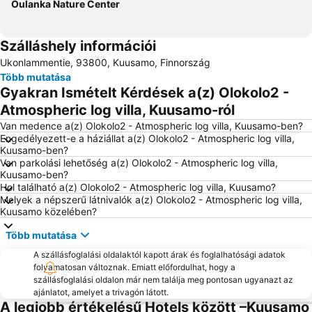
Oulanka Nature Center
Szálláshely információi
Ukonlammentie, 93800, Kuusamo, Finnország
Több mutatása
Gyakran Ismételt Kérdések a(z) Olokolo2 -
Atmospheric log villa, Kuusamo-ról
Van medence a(z) Olokolo2 - Atmospheric log villa, Kuusamo-ben?
Engedélyezett-e a háziállat a(z) Olokolo2 - Atmospheric log villa,
Kuusamo-ben?
Van parkolási lehetőség a(z) Olokolo2 - Atmospheric log villa,
Kuusamo-ben?
Hol található a(z) Olokolo2 - Atmospheric log villa, Kuusamo?
Melyek a népszerű látnivalók a(z) Olokolo2 - Atmospheric log villa,
Kuusamo közelében?
Több mutatása
A szállásfoglalási oldalaktól kapott árak és foglalhatósági adatok
folyamatosan változnak. Emiatt előfordulhat, hogy a
szállásfoglalási oldalon már nem találja meg pontosan ugyanazt az
ajánlatot, amelyet a trivagón látott.
A legjobb értékelésű Hotels között –Kuusamo