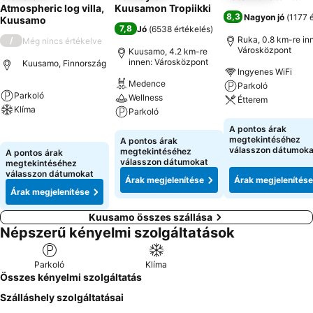
Atmospheric log villa,
Kuusamon Tropiikki
8,3
Nagyon jó
(
1177 
Kuusamo
7,8
Jó
(
6538 értékelés
)
Ruka, 0.8 km-re in
/
Még nincs értékelve
Városközpont
Kuusamo, 4.2 km-re
innen: Városközpont
Kuusamo, Finnország
Ingyenes WiFi
Medence
Parkoló
Parkoló
Wellness
Étterem
Klíma
Parkoló
Árak megjeleníté
A pontos árak
Árak megjelenítése
Árak megjelenítése
megtekintéséhez
A pontos árak
válasszon dátumoka
megtekintéséhez
A pontos árak
válasszon dátumokat
megtekintéséhez
válasszon dátumokat
Árak megjelenítése
Árak megjelenítése
Árak megjelenítése
Kuusamo összes szállása
Népszerű kényelmi szolgáltatások
Parkoló
Klíma
Összes kényelmi szolgáltatás
Szálláshely szolgáltatásai