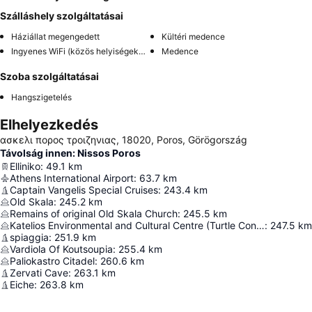
Szálláshely szolgáltatásai
Háziállat megengedett
Kültéri medence
Ingyenes WiFi (közös helyiségekben)
Medence
Szoba szolgáltatásai
Hangszigetelés
Elhelyezkedés
ασκελι πορος τροιζηνιας, 18020, Poros, Görögország
Távolság innen: Nissos Poros
Elliniko
:
49.1
km
Athens International Airport
:
63.7
km
Captain Vangelis Special Cruises
:
243.4
km
Old Skala
:
245.2
km
Remains of original Old Skala Church
:
245.5
km
Katelios Environmental and Cultural Centre (Turtle Conservation)
:
247.5
km
spiaggia
:
251.9
km
Vardiola Of Koutsoupia
:
255.4
km
Paliokastro Citadel
:
260.6
km
Zervati Cave
:
263.1
km
Eiche
:
263.8
km