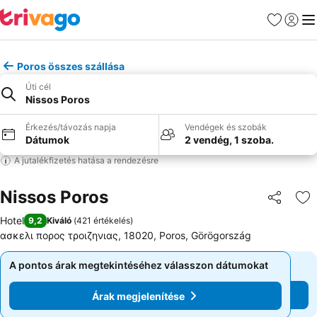
Kedvencek
Bejelen
Me
Poros összes szállása
Úti cél
Nissos Poros
Érkezés/távozás napja
Vendégek és szobák
Dátumok
2 vendég, 1 szoba.
A jutalékfizetés hatása a rendezésre
Nissos Poros
Megosztá
Ho
Hotel
9,2
Kiváló
(
421 értékelés
)
ασκελι πορος τροιζηνιας, 18020, Poros, Görögország
A pontos árak megtekintéséhez válasszon dátumokat
A pontos árak megtekintéséhez válasszon dátumokat
Árak megjelenítése
Árak megjelenítése