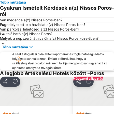
Több mutatása
Gyakran Ismételt Kérdések a(z) Nissos Poros-
ról
Van medence a(z) Nissos Poros-ben?
Engedélyezett-e a háziállat a(z) Nissos Poros-ben?
Van parkolási lehetőség a(z) Nissos Poros-ben?
Hol található a(z) Nissos Poros?
Melyek a népszerű látnivalók a(z) Nissos Poros közelében?
Több mutatása
A szállásfoglalási oldalaktól kapott árak és foglalhatósági adatok
folyamatosan változnak. Emiatt előfordulhat, hogy a
szállásfoglalási oldalon már nem találja meg pontosan ugyanazt az
ajánlatot, amelyet a trivagón látott.
A legjobb értékelésű Hotels között –Poros
Népszerű választás
Megosztás
Hozzáadás a kedvencekhez
Megosztás
Hozzáadás a
Hotel
Hotel