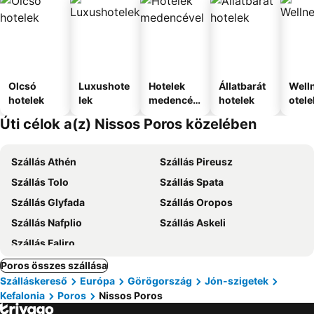
Olcsó
Luxushote
Hotelek
Állatbarát
Well
hotelek
lek
medencév
hotelek
otele
el
Úti célok a(z) Nissos Poros közelében
Szállás Athén
Szállás Pireusz
Szállás Tolo
Szállás Spata
Szállás Glyfada
Szállás Oropos
Szállás Nafplio
Szállás Askeli
Szállás Faliro
Poros összes szállása
Szálláskereső
Európa
Görögország
Jón-szigetek
Kefalonia
Poros
Nissos Poros