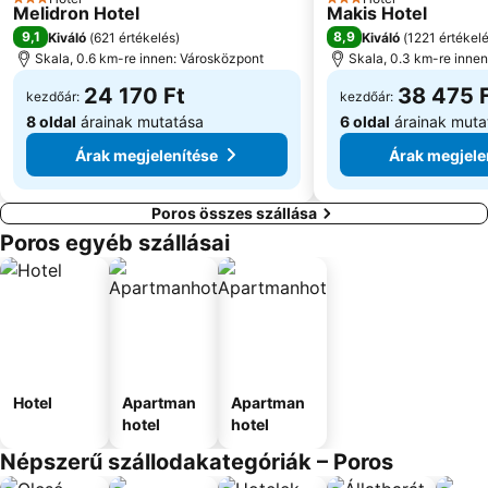
3 Kategória
3 Kategória
Melidron Hotel
Makis Hotel
9,1
8,9
Kiváló
(
621 értékelés
)
Kiváló
(
1221 értékel
Skala, 0.6 km-re innen: Városközpont
Skala, 0.3 km-re inne
24 170 Ft
38 475 
kezdőár:
kezdőár:
8 oldal
árainak mutatása
6 oldal
árainak muta
Árak megjelenítése
Árak megjele
Poros összes szállása
Poros egyéb szállásai
Hotel
Apartman
Apartman
hotel
hotel
Népszerű szállodakategóriák – Poros