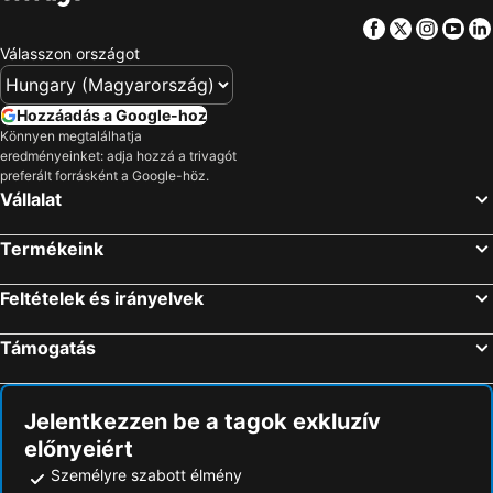
Facebook
Twitter
Insta
Yo
Válasszon országot
Hozzáadás a Google-hoz
Könnyen megtalálhatja
eredményeinket: adja hozzá a trivagót
preferált forrásként a Google-höz.
Vállalat
Termékeink
Feltételek és irányelvek
Támogatás
Jelentkezzen be a tagok exkluzív
előnyeiért
Személyre szabott élmény