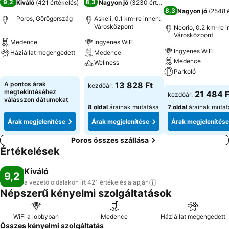
9,2
8,3
Kiváló
(
421 értékelés
)
Nagyon jó
(
3230 értékelés
)
8,3
Nagyon jó
(
2548 é
Poros, Görögország
Askeli, 0.1 km-re innen:
Városközpont
Neorio, 0.2 km-re i
Városközpont
Medence
Ingyenes WiFi
Ingyenes WiFi
Háziállat megengedett
Medence
Medence
Wellness
Árak megjelenítése
Parkoló
Árak megjelenítése
A pontos árak
13 828 Ft
kezdőár:
Árak megjeleníté
megtekintéséhez
21 484 F
kezdőár:
válasszon dátumokat
8 oldal
árainak mutatása
7 oldal
árainak mutat
Árak megjelenítése
Árak megjelenítése
Árak megjelenítése
Poros összes szállása
Értékelések
Kiváló
9,2
a vezető oldalakon írt 421 értékelés
alapján
Népszerű kényelmi szolgáltatások
WiFi a lobbyban
Medence
Háziállat megengedett
Összes kényelmi szolgáltatás