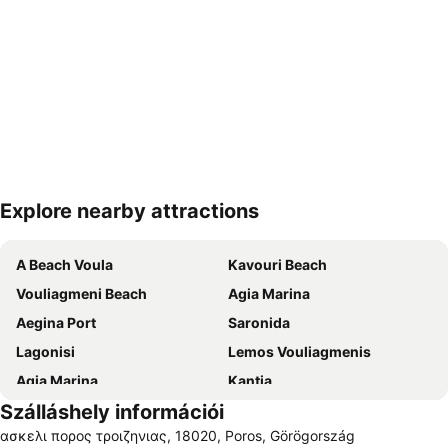
Explore nearby attractions
Nagy méretű térkép
Α Beach Voula
Kavouri Beach
Vouliagmeni Beach
Agia Marina
Aegina Port
Saronida
Lagonisi
Lemos Vouliagmenis
Agia Marina
Kantia
Szálláshely információi
Agios Kosmas National Youth Athletic Centre
ασκελι πορος τροιζηνιας, 18020, Poros, Görögország