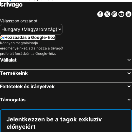
Facebook
Twitter
Insta
Yo
Válasszon országot
Hozzáadás a Google-hoz
Könnyen megtalálhatja
eredményeinket: adja hozzá a trivagót
preferált forrásként a Google-höz.
Vállalat
Termékeink
Feltételek és irányelvek
Támogatás
Jelentkezzen be a tagok exkluzív
előnyeiért