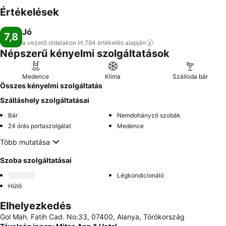
Értékelések
Jó
7,8
a vezető oldalakon írt 794 értékelés
alapján
Népszerű kényelmi szolgáltatások
Medence
Klíma
Szálloda bár
Összes kényelmi szolgáltatás
Szálláshely szolgáltatásai
Bár
Nemdohányzó szobák
24 órás portaszolgálat
Medence
Több mutatása
Szoba szolgáltatásai
Légkondicionáló
Hűtő
Elhelyezkedés
Gol Mah. Fatih Cad. No:33, 07400, Alanya, Törökország