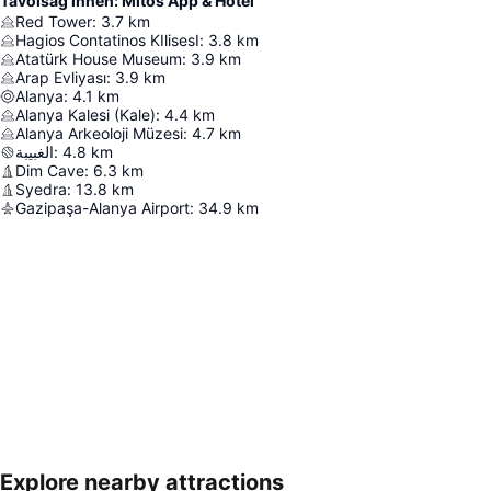
Távolság innen: Mitos App & Hotel
Red Tower
:
3.7
km
Hagios Contatinos KIlisesI
:
3.8
km
Atatürk House Museum
:
3.9
km
Arap Evliyası
:
3.9
km
Alanya
:
4.1
km
Alanya Kalesi (Kale)
:
4.4
km
Alanya Arkeoloji Müzesi
:
4.7
km
الغبيبة
:
4.8
km
Dim Cave
:
6.3
km
Syedra
:
13.8
km
Gazipaşa-Alanya Airport
:
34.9
km
Explore nearby attractions