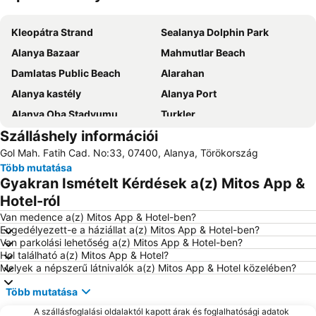
Nagy méretű térkép
Kleopátra Strand
Sealanya Dolphin Park
Alanya Bazaar
Mahmutlar Beach
Damlatas Public Beach
Alarahan
Alanya kastély
Alanya Port
Alanya Oba Stadyumu
Turkler
Szálláshely információi
Gazipasa Repülőtér
Starlight Convention Center Kizilagac
Gol Mah. Fatih Cad. No:33, 07400, Alanya, Törökország
Portakal Plajı
Statue of Ataturk
Több mutatása
Kargicak
Alanya Bus Terminal
Gyakran Ismételt Kérdések a(z) Mitos App &
Alanya Marina
Hotel-ról
Van medence a(z) Mitos App & Hotel-ben?
Engedélyezett-e a háziállat a(z) Mitos App & Hotel-ben?
Van parkolási lehetőség a(z) Mitos App & Hotel-ben?
Hol található a(z) Mitos App & Hotel?
Melyek a népszerű látnivalók a(z) Mitos App & Hotel közelében?
Több mutatása
A szállásfoglalási oldalaktól kapott árak és foglalhatósági adatok