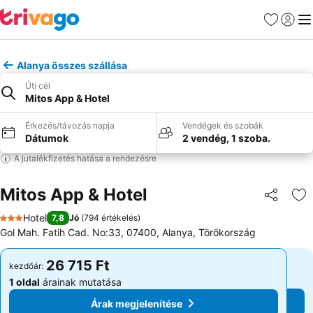
Kedvencek
Bejelen
Me
Alanya összes szállása
Úti cél
Mitos App & Hotel
Érkezés/távozás napja
Vendégek és szobák
Dátumok
2 vendég, 1 szoba.
A jutalékfizetés hatása a rendezésre
Mitos App & Hotel
Megosztá
Ho
Hotel
7,8
Jó
(
794 értékelés
)
3 Kategória
Gol Mah. Fatih Cad. No:33, 07400, Alanya, Törökország
26 715 Ft
26 715 Ft
kezdőár:
kezdőár:
1 oldal
árainak mutatása
1 oldal
árainak mutatása
Árak megjelenítése
Árak megjelenítése