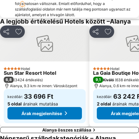
folyamatosan változnak. Emiatt előfordulhat, hogy a
szállásfoglalási oldalon már nem találja meg pontosan ugyanazt az
ajánlatot, amelyet a trivagón látott.
A legjobb értékelésű Hotels között –Alanya
Megosztás
Hozzáadás a kedvencekhez
Megosztás
Hozzáadás a
Hotel
Hotel
5 Kategória
5 Kategória
Sun Star Resort Hotel
La Gaia Boutiqe Ho
6,8
9,1
(
3424 értékelés
)
Kiváló
(
638 értékelé
Alanya, 9.3 km-re innen: Városközpont
Alanya, 0.6 km-re inn
33 696 Ft
63 242 
kezdőár:
kezdőár:
5 oldal
árainak mutatása
2 oldal
árainak muta
Árak megjelenítése
Árak megjele
Alanya összes szállása
Népszerű szállodakategóriák – Alanya