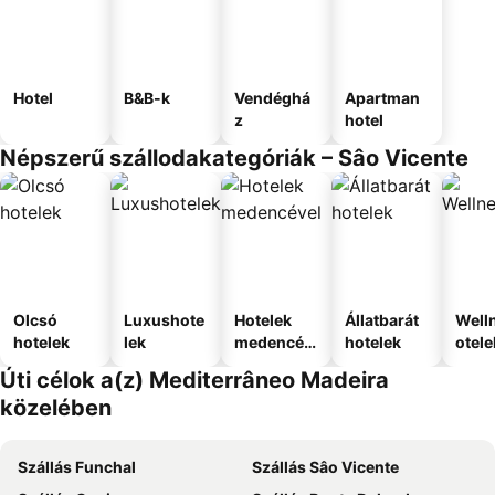
Hotel
B&B-k
Vendéghá
Apartman
z
hotel
Népszerű szállodakategóriák – Sâo Vicente
Olcsó
Luxushote
Hotelek
Állatbarát
Well
hotelek
lek
medencév
hotelek
otele
el
Úti célok a(z) Mediterrâneo Madeira
közelében
Szállás Funchal
Szállás Sâo Vicente