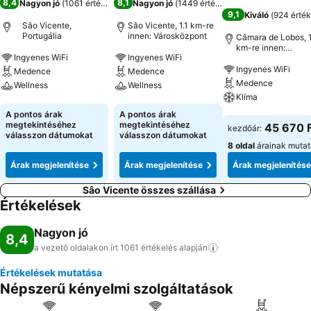
8,4
8,1
Nagyon jó
(
1061 értékelés
)
Nagyon jó
(
1449 értékelés
)
9,1
Kiváló
(
924 érték
Sâo Vicente,
Sâo Vicente, 1.1 km-re
Portugália
innen: Városközpont
Câmara de Lobos, 1
km-re innen:
Ingyenes WiFi
Ingyenes WiFi
Városközpont
Ingyenes WiFi
Medence
Medence
Medence
Wellness
Wellness
Klíma
Árak megjelenítése
Árak megjelenítése
A pontos árak
A pontos árak
Árak megjeleníté
megtekintéséhez
megtekintéséhez
45 670 
kezdőár:
válasszon dátumokat
válasszon dátumokat
8 oldal
árainak muta
Árak megjelenítése
Árak megjelenítése
Árak megjelenítése
Sâo Vicente összes szállása
Értékelések
Nagyon jó
8,4
a vezető oldalakon írt 1061 értékelés
alapján
Értékelések mutatása
Népszerű kényelmi szolgáltatások