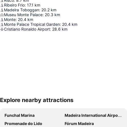
Risco
:
8.7
km
Ribeiro Frio
:
17.1
km
Madeira Toboggan
:
20.2
km
Museu Monte Palace
:
20.3
km
Monte
:
20.4
km
Monte Palace Tropical Garden
:
20.4
km
Cristiano Ronaldo Airport
:
28.6
km
Explore nearby attractions
Nagy méretű térkép
Funchal Marina
Madeira International Airport Cristiano Ronaldo
Promenade do Lido
Fórum Madeira