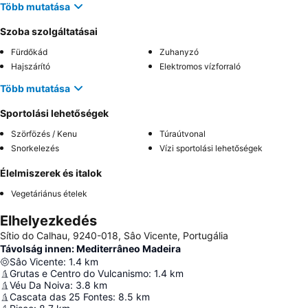
Több mutatása
Szoba szolgáltatásai
Fürdőkád
Zuhanyzó
Hajszárító
Elektromos vízforraló
Több mutatása
Sportolási lehetőségek
Szörfözés / Kenu
Túraútvonal
Snorkelezés
Vízi sportolási lehetőségek
Élelmiszerek és italok
Vegetáriánus ételek
Elhelyezkedés
Sítio do Calhau, 9240-018, Sâo Vicente, Portugália
Távolság innen: Mediterrâneo Madeira
Sâo Vicente
:
1.4
km
Grutas e Centro do Vulcanismo
:
1.4
km
Véu Da Noiva
:
3.8
km
Cascata das 25 Fontes
:
8.5
km