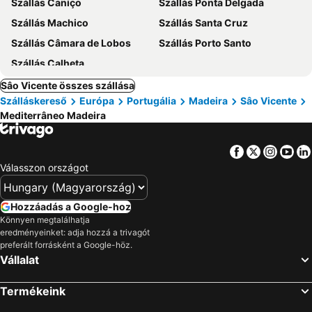
Szállás Caniço
Szállás Ponta Delgada
Szállás Machico
Szállás Santa Cruz
Szállás Câmara de Lobos
Szállás Porto Santo
Szállás Calheta
Sâo Vicente összes szállása
Szálláskereső
Európa
Portugália
Madeira
Sâo Vicente
Mediterrâneo Madeira
Facebook
Twitter
Insta
Yo
Válasszon országot
Hozzáadás a Google-hoz
Könnyen megtalálhatja
eredményeinket: adja hozzá a trivagót
preferált forrásként a Google-höz.
Vállalat
Termékeink