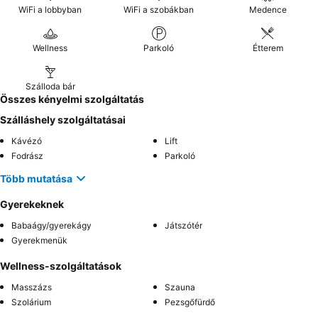
WiFi a lobbyban
WiFi a szobákban
Medence
Wellness
Parkoló
Étterem
Szálloda bár
Összes kényelmi szolgáltatás
Szálláshely szolgáltatásai
Kávézó
Lift
Fodrász
Parkoló
Több mutatása
Gyerekeknek
Babaágy/gyerekágy
Játszótér
Gyerekmenük
Wellness-szolgáltatások
Masszázs
Szauna
Szolárium
Pezsgőfürdő