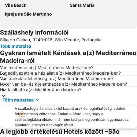
Vila Beach
Santa Maria
Igreja de São Martinho
Szálláshely információi
Sítio do Calhau, 9240-018, Sâo Vicente, Portugália
Több mutatása
Gyakran Ismételt Kérdések a(z) Mediterrâneo
Madeira-ról
Van medence a(z) Mediterrâneo Madeira-ben?
Engedélyezett-e a háziállat a(z) Mediterrâneo Madeira-ben?
Van parkolási lehetőség a(z) Mediterrâneo Madeira-ben?
Mikor van be- és kijelentkezés a(z) Mediterrâneo Madeira-ben?
Hol található a(z) Mediterrâneo Madeira?
Több mutatása
A szállásfoglalási oldalaktól kapott árak és foglalhatósági adatok
folyamatosan változnak. Emiatt előfordulhat, hogy a
szállásfoglalási oldalon már nem találja meg pontosan ugyanazt az
ajánlatot, amelyet a trivagón látott.
A legjobb értékelésű Hotels között –Sâo