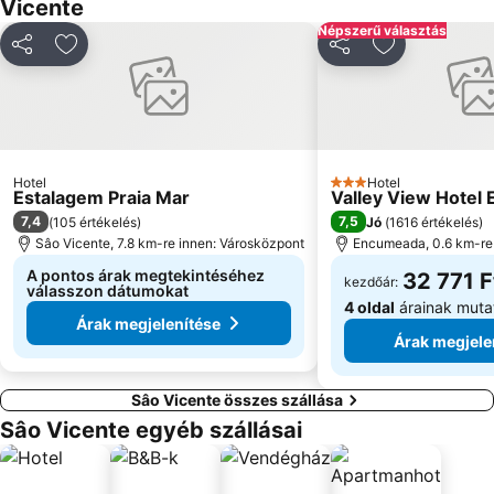
Vicente
Népszerű választás
Megosztás
Hozzáadás a kedvencekhez
Megosztás
Hozzáadás a
Hotel
Hotel
3 Kategória
Estalagem Praia Mar
Valley View Hotel
7,4
7,5
(
105 értékelés
)
Jó
(
1616 értékelés
)
Sâo Vicente, 7.8 km-re innen: Városközpont
Encumeada, 0.6 km-re
A pontos árak megtekintéséhez
32 771 F
kezdőár:
válasszon dátumokat
4 oldal
árainak muta
Árak megjelenítése
Árak megjele
Sâo Vicente összes szállása
Sâo Vicente egyéb szállásai