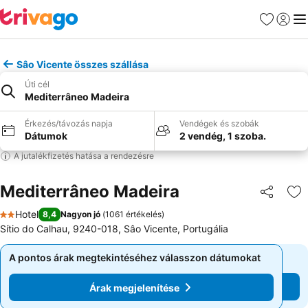
Kedvencek
Bejelen
Me
Sâo Vicente összes szállása
Úti cél
Mediterrâneo Madeira
Érkezés/távozás napja
Vendégek és szobák
Dátumok
2 vendég, 1 szoba.
A jutalékfizetés hatása a rendezésre
Mediterrâneo Madeira
Megosztá
Ho
Hotel
8,4
Nagyon jó
(
1061 értékelés
)
2 Kategória
Sítio do Calhau, 9240-018, Sâo Vicente, Portugália
A pontos árak megtekintéséhez válasszon dátumokat
A pontos árak megtekintéséhez válasszon dátumokat
Árak megjelenítése
Árak megjelenítése