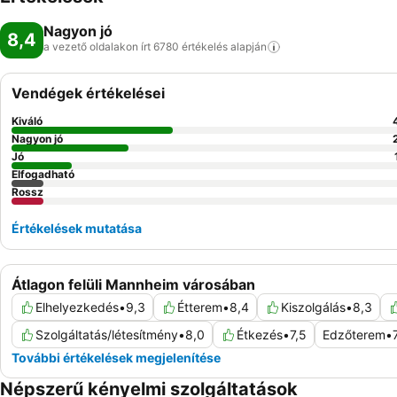
Nagyon jó
8,4
a vezető oldalakon írt 6780 értékelés
alapján
Vendégek értékelései
Kiváló
Nagyon jó
Jó
Elfogadható
Rossz
Értékelések mutatása
Átlagon felüli Mannheim városában
Elhelyezkedés
•
9,3
Étterem
•
8,4
Kiszolgálás
•
8,3
Szolgáltatás/létesítmény
•
8,0
Étkezés
•
7,5
Edzőterem
•
További értékelések megjelenítése
Népszerű kényelmi szolgáltatások