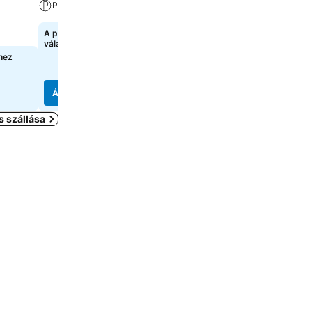
Wellness
Parkoló
Parkoló
A pontos árak megtekintéséhez
válasszon dátumokat
A pontos árak megtekint
válasszon dátumokat
hez
Árak megjelenítése
Árak megjelenítése
 szállása