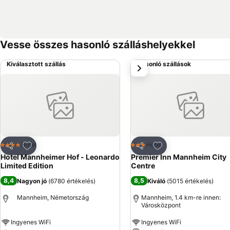
Vesse összes hasonló szálláshelyekkel
Kiválasztott szállás
Hasonló szállások
következő
Hozzáadás a kedvencekhez
Hozzáadás a kedve
Hotel
Hotel
4 Kategória
3 Kategória
Megosztás
Megosztás
Hotel Mannheimer Hof - Leonardo
Premier Inn Mannheim City
Limited Edition
Centre
8,4
8,5
Nagyon jó
(
6780 értékelés
)
Kiváló
(
5015 értékelés
)
Mannheim, Németország
Mannheim, 1.4 km-re innen:
Városközpont
Ingyenes WiFi
Ingyenes WiFi