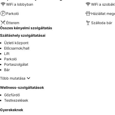
WiFi a lobbyban
WiFi a szobá
Parkoló
Háziállat meg
Étterem
Szálloda bár
Összes kényelmi szolgáltatás
Szálláshely szolgáltatásai
Üzleti központ
Előcsarnok/hall
Lift
Parkoló
Portaszolgálat
Bár
Több mutatása
Wellness-szolgáltatások
Gőzfürdő
Testkezelések
Gyerekeknek