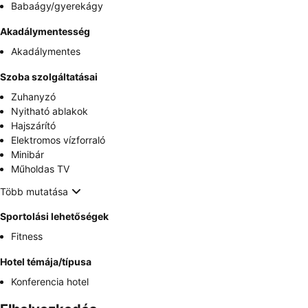
Babaágy/gyerekágy
Akadálymentesség
Akadálymentes
Szoba szolgáltatásai
Zuhanyzó
Nyitható ablakok
Hajszárító
Elektromos vízforraló
Minibár
Műholdas TV
Több mutatása
Sportolási lehetőségek
Fitness
Hotel témája/típusa
Konferencia hotel