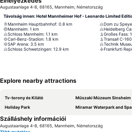
Elhelyezkedés
Augustaanlage 4-8, 68165, Mannheim, Németország
Távolság innen: Hotel Mannheimer Hof - Leonardo Limited Editi
Mannheim Hauptbahnhof
:
0.8
km
Dom zu Speye
Mannheim
:
1
km
Heidelberg Ca
Schloss Mannheim
:
1.1
km
Großes Fass
:
Carl-Benz-Stadion
:
1.8
km
Transall C-16
SAP Arena
:
3.5
km
Technik Muse
Schloss Schwetzingen
:
12.9
km
Frankfurti Rep
Explore nearby attractions
Tv-torony és Kilátó
Műszaki Múzeum Sinsheim
Holiday Park
Miramar Waterpark and Spa
Szálláshely információi
Augustaanlage 4-8, 68165, Mannheim, Németország
Több mutatása