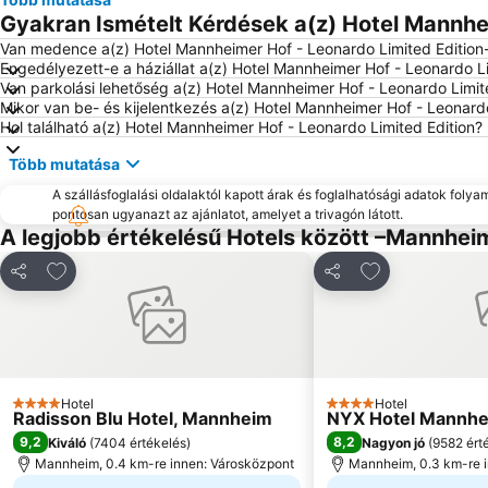
Gyakran Ismételt Kérdések a(z) Hotel Mannhei
Van medence a(z) Hotel Mannheimer Hof - Leonardo Limited Edition
Engedélyezett-e a háziállat a(z) Hotel Mannheimer Hof - Leonardo L
Van parkolási lehetőség a(z) Hotel Mannheimer Hof - Leonardo Limit
Mikor van be- és kijelentkezés a(z) Hotel Mannheimer Hof - Leonard
Hol található a(z) Hotel Mannheimer Hof - Leonardo Limited Edition?
Több mutatása
A szállásfoglalási oldalaktól kapott árak és foglalhatósági adatok folya
pontosan ugyanazt az ajánlatot, amelyet a trivagón látott.
A legjobb értékelésű Hotels között –Mannhei
Hozzáadás a kedvencekhez
Hozzáadás a k
Megosztás
Megosztás
Hotel
Hotel
4 Kategória
4 Kategória
Radisson Blu Hotel, Mannheim
NYX Hotel Mannhe
9,2
8,2
Kiváló
(
7404 értékelés
)
Nagyon jó
(
9582 ért
Mannheim, 0.4 km-re innen: Városközpont
Mannheim, 0.3 km-re 