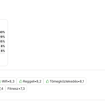
40
%
29
%
15
%
8
%
8
%
Wifi
•
8,3
Reggeli
•
8,2
Tömegközlekedés
•
8,1
7,4
Fitnesz
•
7,3