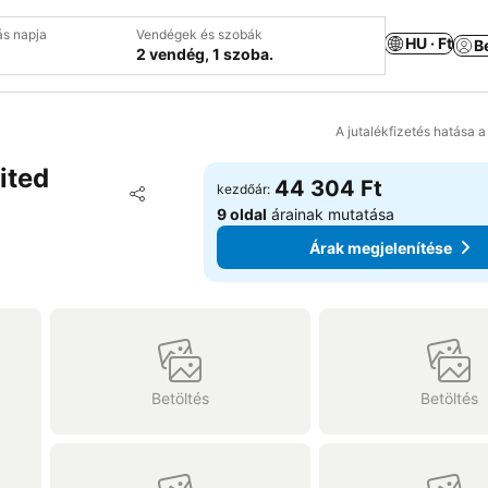
ás napja
Vendégek és szobák
HU · Ft
B
2 vendég, 1 szoba.
A jutalékfizetés hatása 
ited
44 304 Ft
Hozzáadás a kedvencekhez
kezdőár:
Megosztás
9 oldal
árainak mutatása
Árak megjelenítése
Betöltés
Betöltés