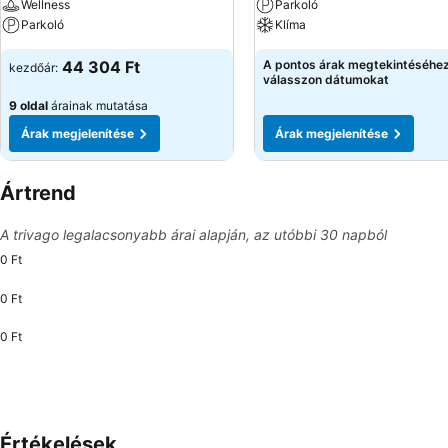
Wellness
Parkoló
Parkoló
Klíma
44 304 Ft
A pontos árak megtekintéséhe
kezdőár:
válasszon dátumokat
9 oldal
árainak mutatása
Árak megjelenítése
Árak megjelenítése
Ártrend
A trivago legalacsonyabb árai alapján, az utóbbi 30 napból
0 Ft
0 Ft
0 Ft
Értékelések