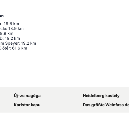
on
r
:
18.6
km
stle
:
18.9
km
18.9
km
0D
:
19.2
km
um Speyer
:
19.2
km
ülőtér
:
61.6
km
Nagy méretű térkép
Új-zsinagóga
Heidelberg kastély
Karlstor kapu
Das größte Weinfass de