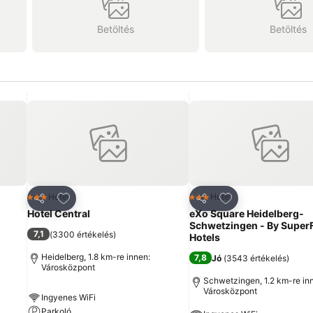
Betöltés
Betöltés
ncekhez
Hozzáadás a kedvencekhez
Hozzáadás a ked
Hotel
Hotel
3 Kategória
3 Kategória
Megosztás
Megosztás
Hotel Central
eXo Square Heidelberg-
Schwetzingen - By Super
7,1
(
3300 értékelés
)
Hotels
Heidelberg, 1.8 km-re innen:
7,8
Jó
(
3543 értékelés
)
Városközpont
Schwetzingen, 1.2 km-re in
Városközpont
Ingyenes WiFi
Parkoló