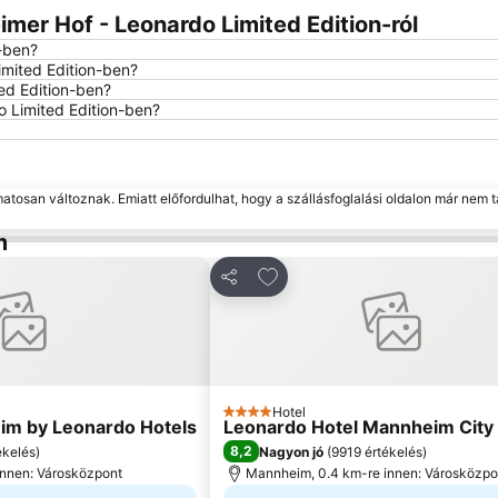
mer Hof - Leonardo Limited Edition-ról
-ben?
imited Edition-ben?
ed Edition-ben?
o Limited Edition-ben?
matosan változnak. Emiatt előfordulhat, hogy a szállásfoglalási oldalon már nem t
m
edvencekhez
Hozzáadás a kedvencekhez
Megosztás
Hotel
4 Kategória
im by Leonardo Hotels
Leonardo Hotel Mannheim City
8,2
ékelés
)
Nagyon jó
(
9919 értékelés
)
innen: Városközpont
Mannheim, 0.4 km-re innen: Városközpo