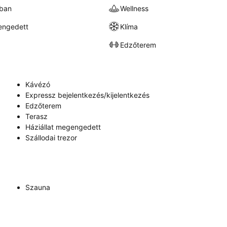
kban
Wellness
engedett
Klíma
Edzőterem
Kávézó
Expressz bejelentkezés/kijelentkezés
Edzőterem
Terasz
Háziállat megengedett
Szállodai trezor
Szauna