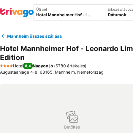
Úti cél
Érkezés/távoz
Dátumok
Mannheim összes szállása
Hotel Mannheimer Hof - Leonardo Lim
Edition
Hotel
Nagyon jó
(
6780 értékelés
)
8,4
4 Kategória
Augustaanlage 4-8, 68165, Mannheim, Németország
Betöltés