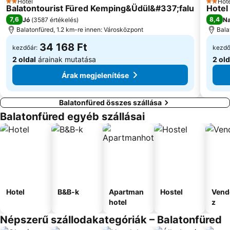
Hotel
Hote
2 Kategória
2 Kate
Balatontourist Füred Kemping&Üdül&#337;falu
Hotel
Fehér Szalag Vitorlás Verseny
Révész Géza utcai stadion
7,6
8,4
Jó
(
3587 értékelés
)
Na
Balatonfüred, 1.2 km-re innen: Városközpont
Bala
34 168 Ft
kezdőár:
kezdő
2 oldal
árainak mutatása
2 old
Árak megjelenítése
Balatonfüred összes szállása
Balatonfüred egyéb szállásai
Hotel
B&B-k
Apartman
Hostel
Vend
hotel
z
Népszerű szállodakategóriák – Balatonfüred