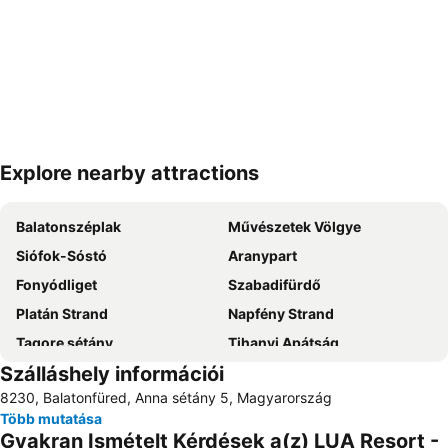
Explore nearby attractions
Nagy méretű térkép
Balatonszéplak
Művészetek Völgye
Siófok-Sóstó
Aranypart
Fonyódliget
Szabadifürdő
Platán Strand
Napfény Strand
Tagore sétány
Tihanyi Apátság
Szálláshely információi
Balatonfüred
Balaton Sound Fesztivál
8230, Balatonfüred, Anna sétány 5, Magyarország
Ezüstpart
Pálköve
Több mutatása
Balatonfüredi Állami Szívkórház
Siófok Vasútállomás
Gyakran Ismételt Kérdések a(z) LUA Resort -