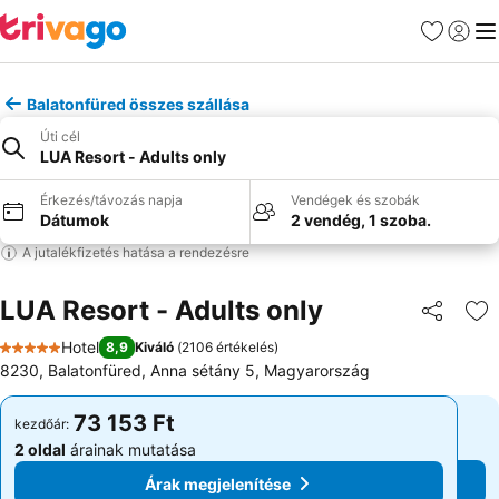
Kedvencek
Bejelen
Me
Balatonfüred összes szállása
Úti cél
LUA Resort - Adults only
Érkezés/távozás napja
Vendégek és szobák
Dátumok
2 vendég, 1 szoba.
A jutalékfizetés hatása a rendezésre
LUA Resort - Adults only
Megosztá
Ho
Hotel
8,9
Kiváló
(
2106 értékelés
)
5 Kategória
8230, Balatonfüred, Anna sétány 5, Magyarország
73 153 Ft
73 153 Ft
kezdőár:
kezdőár:
2 oldal
árainak mutatása
2 oldal
árainak mutatása
Árak megjelenítése
Árak megjelenítése