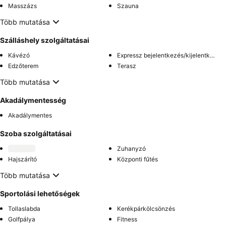
Masszázs
Szauna
Több mutatása
Szálláshely szolgáltatásai
Kávézó
Expressz bejelentkezés/kijelentkezés
Edzőterem
Terasz
Több mutatása
Akadálymentesség
Akadálymentes
Szoba szolgáltatásai
Zuhanyzó
Hajszárító
Központi fűtés
Több mutatása
Sportolási lehetőségek
Tollaslabda
Kerékpárkölcsönzés
Golfpálya
Fitness