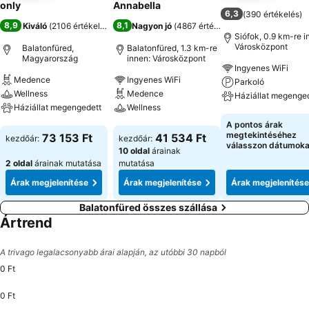
only
Annabella
6,3
(
390 értékelés
)
8,9
8,1
Kiváló
(
2106 értékelés
)
Nagyon jó
(
4867 értékelés
)
Siófok, 0.9 km-re i
Városközpont
Balatonfüred,
Balatonfüred, 1.3 km-re
Magyarország
innen: Városközpont
Ingyenes WiFi
Medence
Ingyenes WiFi
Parkoló
Wellness
Medence
Háziállat megenge
Háziállat megengedett
Wellness
Árak megjeleníté
A pontos árak
Árak megjelenítése
Árak megjelenítése
megtekintéséhez
73 153 Ft
41 534 Ft
kezdőár:
kezdőár:
válasszon dátumoka
10 oldal
árainak
2 oldal
árainak mutatása
mutatása
Árak megjelenítése
Árak megjelenítése
Árak megjelenítése
Balatonfüred összes szállása
Ártrend
A trivago legalacsonyabb árai alapján, az utóbbi 30 napból
0 Ft
0 Ft