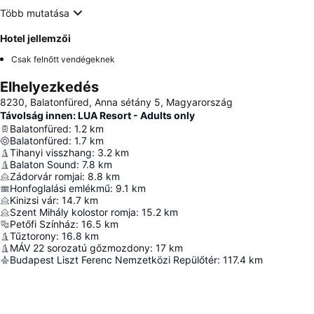
Több mutatása
Hotel jellemzői
Csak felnőtt vendégeknek
Elhelyezkedés
8230, Balatonfüred, Anna sétány 5, Magyarország
Távolság innen: LUA Resort - Adults only
Balatonfüred
:
1.2
km
Balatonfüred
:
1.7
km
Tihanyi visszhang
:
3.2
km
Balaton Sound
:
7.8
km
Zádorvár romjai
:
8.8
km
Honfoglalási emlékmű
:
9.1
km
Kinizsi vár
:
14.7
km
Szent Mihály kolostor romja
:
15.2
km
Petőfi Színház
:
16.5
km
Tűztorony
:
16.8
km
MÁV 22 sorozatú gőzmozdony
:
17
km
Budapest Liszt Ferenc Nemzetközi Repülőtér
:
117.4
km