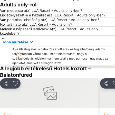
Siófok Kikötő-hajóállomás
Szabadstrand
Adults only-ról
Balatonfüred Kikötő
Fő tér
Van medence a(z) LUA Resort - Adults only-ben?
Engedélyezett-e a háziállat a(z) LUA Resort - Adults only-ben?
Csopaki strand
Strand
Van parkolási lehetőség a(z) LUA Resort - Adults only-ben?
Hol található a(z) LUA Resort - Adults only?
Siófoki Víztorony
Balatonlelle Sétálóutca
Melyek a népszerű látnivalók a(z) LUA Resort - Adults only
Lido strand
Balatonfüred vasútállomás
közelében?
Sümeg vár
Zamárdi Kalandpark
Több mutatása
Boglári Szüreti Fesztivál
Balatonkiliti
A szállásfoglalási oldalaktól kapott árak és foglalhatósági adatok
folyamatosan változnak. Emiatt előfordulhat, hogy a
Kőröshegyi völgyhíd
Tapolca Belváros
szállásfoglalási oldalon már nem találja meg pontosan ugyanazt az
Borhetek
Balatonföldvár Vasútállomás
ajánlatot, amelyet a trivagón látott.
A legjobb értékelésű Hotels között –
Anna-bál
Szigligeti Vár
Balatonfüred
Balatonlellei Borhét
Annagora Aquapark
Balatoni Hal- és Borünnep
Balatoni Gőzös
Megosztás
Hozzáadás a kedvencekhez
Megosz
Húsvéti Programok Balatonfüreden
Kvassay sétány
Pünkösdi Művészeti Fesztivál Balatonfüred
Ünnepi Könyvhét
International Dance Festival
Víztorony
Bábel Kert
Boglári Buborék Élményfürdő