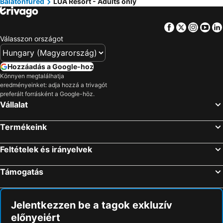
Balatonfüred
LUA Resort - Adults only
Facebook
Twitter
Insta
Yo
Válasszon országot
Hozzáadás a Google-hoz
Könnyen megtalálhatja
eredményeinket: adja hozzá a trivagót
preferált forrásként a Google-höz.
Vállalat
Termékeink
Feltételek és irányelvek
Támogatás
Jelentkezzen be a tagok exkluzív
előnyeiért