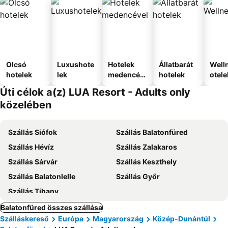
Olcsó
Luxushote
Hotelek
Állatbarát
Well
hotelek
lek
medencév
hotelek
otele
el
Úti célok a(z) LUA Resort - Adults only
közelében
Szállás Siófok
Szállás Balatonfüred
Szállás Hévíz
Szállás Zalakaros
Szállás Sárvár
Szállás Keszthely
Szállás Balatonlelle
Szállás Győr
Szállás Tihany
Balatonfüred összes szállása
Szálláskereső
Európa
Magyarország
Közép-Dunántúl