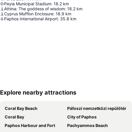
Peyia Municipal Stadium
:
18.2
km
Athina: The goddess of wisdom
:
18.2
km
Cyprus Mufflon Enclosure
:
18.9
km
Paphos International Airport
:
35.8
km
Explore nearby attractions
Nagy méretű térkép
Coral Bay Beach
Páfoszi nemzetközi repülőtér
Coral Bay
City of Paphos
Paphos Harbour and Fort
Pachyammos Beach