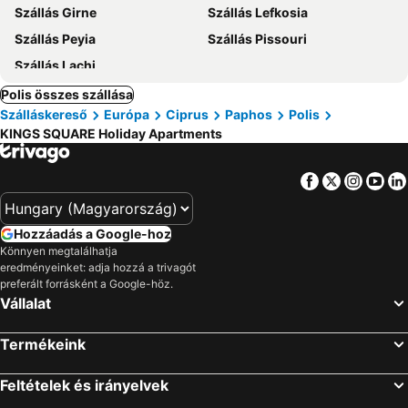
Szállás Girne
Szállás Lefkosia
Szállás Peyia
Szállás Pissouri
Szállás Lachi
Polis összes szállása
Szálláskereső
Európa
Ciprus
Paphos
Polis
KINGS SQUARE Holiday Apartments
Facebook
Twitter
Insta
Yo
Hozzáadás a Google-hoz
Könnyen megtalálhatja
eredményeinket: adja hozzá a trivagót
preferált forrásként a Google-höz.
Vállalat
Termékeink
Feltételek és irányelvek