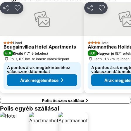
Megosztás
Hozzáadás a kedvencekhez
Megosztás
Hozzáadás a
Hotel
Hotel
3 Kategória
4 Kategória
Bougainvillea Hotel Apartments
Akamanthea Holida
8,6
8,0
Kiváló
(
171 értékelés
)
Nagyon jó
(
871 érté
Polis, 0.9 km-re innen: Városközpont
Lachi, 1.6 km-re innen
A pontos árak megtekintéséhez
A pontos árak megt
válasszon dátumokat
válasszon dátumok
Árak megjelenítése
Árak megjele
Polis összes szállása
Polis egyéb szállásai