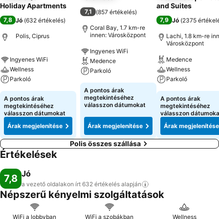
Holiday Apartments
and Suites
7,1
(
857 értékelés
)
7,8
7,9
Jó
(
632 értékelés
)
Jó
(
2375 értékel
Coral Bay, 1.7 km-re
innen: Városközpont
Polis, Ciprus
Lachi, 1.8 km-re in
Városközpont
Ingyenes WiFi
Ingyenes WiFi
Medence
Medence
Wellness
Wellness
Parkoló
Parkoló
Parkoló
A pontos árak
megtekintéséhez
A pontos árak
A pontos árak
válasszon dátumokat
megtekintéséhez
megtekintéséhez
válasszon dátumokat
válasszon dátumoka
Árak megjelenítése
Árak megjelenítése
Árak megjelenítése
Polis összes szállása
Értékelések
Jó
7,8
a vezető oldalakon írt 632 értékelés
alapján
Népszerű kényelmi szolgáltatások
WiFi a lobbyban
WiFi a szobákban
Wellness