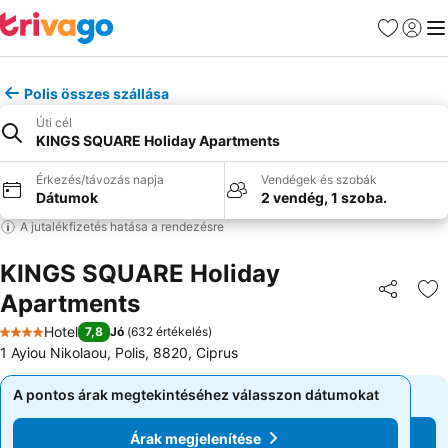
Kedvencek
Bejelen
Me
Polis összes szállása
Úti cél
KINGS SQUARE Holiday Apartments
Érkezés/távozás napja
Vendégek és szobák
Dátumok
2 vendég, 1 szoba.
A jutalékfizetés hatása a rendezésre
KINGS SQUARE Holiday
Apartments
Megosztá
Ho
Hotel
7,8
Jó
(
632 értékelés
)
4 Kategória
1 Ayiou Nikolaou, Polis, 8820, Ciprus
A pontos árak megtekintéséhez válasszon dátumokat
A pontos árak megtekintéséhez válasszon dátumokat
Árak megjelenítése
Árak megjelenítése