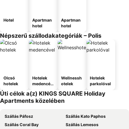
Hotel
Apartman
Apartman
hotel
hotel
Népszerű szállodakategóriák – Polis
Olcsó
Hotelek
Wellnessh
Hotelek
hotelek
medencév
otelek
parkolóval
el
Úti célok a(z) KINGS SQUARE Holiday
Apartments közelében
Szállás Páfosz
Szállás Kato Paphos
Szállás Coral Bay
Szállás Lemesos