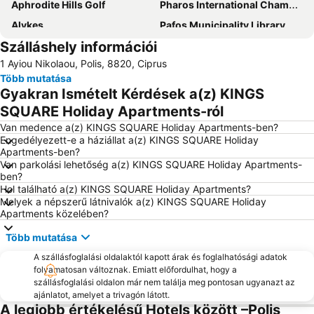
Aphrodite Hills Golf
Pharos International Chamber Music Festival
Alykes
Pafos Municipality Library
Szálláshely információi
Art and Craft
Town Hall of Pafos
1 Ayiou Nikolaou, Polis, 8820, Ciprus
Walking tours of Paphos
Paphos' Amargeti
Több mutatása
Pomos Port
Faros Beach
Gyakran Ismételt Kérdések a(z) KINGS
Karnavali Pafou
Alykes
SQUARE Holiday Apartments-ról
Church of St George Acheleia
Floria
Van medence a(z) KINGS SQUARE Holiday Apartments-ben?
Engedélyezett-e a háziállat a(z) KINGS SQUARE Holiday
Apartments-ben?
Van parkolási lehetőség a(z) KINGS SQUARE Holiday Apartments-
ben?
Hol található a(z) KINGS SQUARE Holiday Apartments?
Melyek a népszerű látnivalók a(z) KINGS SQUARE Holiday
Apartments közelében?
Több mutatása
A szállásfoglalási oldalaktól kapott árak és foglalhatósági adatok
folyamatosan változnak. Emiatt előfordulhat, hogy a
szállásfoglalási oldalon már nem találja meg pontosan ugyanazt az
ajánlatot, amelyet a trivagón látott.
A legjobb értékelésű Hotels között –Polis