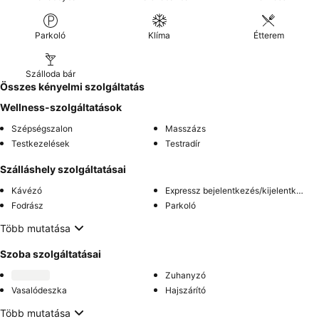
Parkoló
Klíma
Étterem
Szálloda bár
Összes kényelmi szolgáltatás
Wellness-szolgáltatások
Szépségszalon
Masszázs
Testkezelések
Testradír
Szálláshely szolgáltatásai
Kávézó
Expressz bejelentkezés/kijelentkezés
Fodrász
Parkoló
Több mutatása
Szoba szolgáltatásai
Zuhanyzó
Vasalódeszka
Hajszárító
Több mutatása