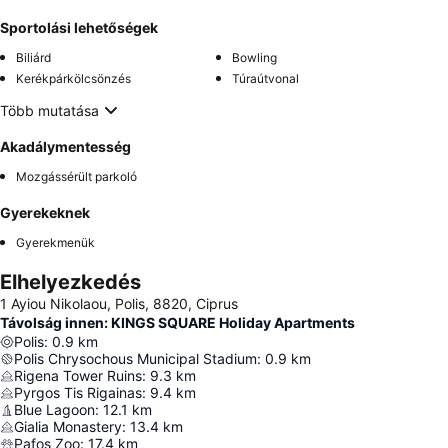
Sportolási lehetőségek
Biliárd
Bowling
Kerékpárkölcsönzés
Túraútvonal
Több mutatása
Akadálymentesség
Mozgássérült parkoló
Gyerekeknek
Gyerekmenük
Elhelyezkedés
1 Ayiou Nikolaou, Polis, 8820, Ciprus
Távolság innen: KINGS SQUARE Holiday Apartments
Polis
:
0.9
km
Polis Chrysochous Municipal Stadium
:
0.9
km
Rigena Tower Ruins
:
9.3
km
Pyrgos Tis Rigainas
:
9.4
km
Blue Lagoon
:
12.1
km
Gialia Monastery
:
13.4
km
Pafos Zoo
:
17.4
km