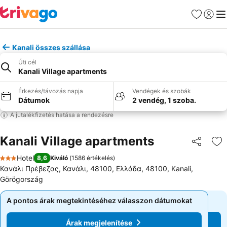
Kedvencek
Bejelen
Me
Kanali összes szállása
Úti cél
Kanali Village apartments
Érkezés/távozás napja
Vendégek és szobák
Dátumok
2 vendég, 1 szoba.
A jutalékfizetés hatása a rendezésre
Kanali Village apartments
Megosztá
Ho
Hotel
8,6
Kiváló
(
1586 értékelés
)
3 Kategória
Κανάλι Πρέβεζας, Κανάλι, 48100, Ελλάδα, 48100, Kanali,
Görögország
A pontos árak megtekintéséhez válasszon dátumokat
A pontos árak megtekintéséhez válasszon dátumokat
Árak megjelenítése
Árak megjelenítése