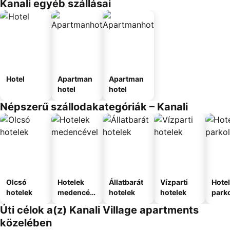
Kanali egyéb szállásai
Hotel
Apartman
Apartman
hotel
hotel
Népszerű szállodakategóriák – Kanali
Olcsó
Hotelek
Állatbarát
Vízparti
Hote
hotelek
medencév
hotelek
hotelek
park
el
Úti célok a(z) Kanali Village apartments
közelében