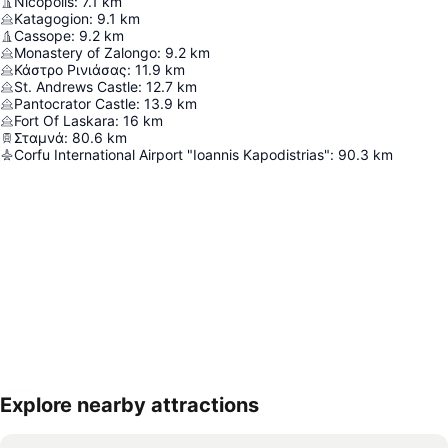
Nicopolis
:
7.1
km
Katagogion
:
9.1
km
Cassope
:
9.2
km
Monastery of Zalongo
:
9.2
km
Κάστρο Ρινιάσας
:
11.9
km
St. Andrews Castle
:
12.7
km
Pantocrator Castle
:
13.9
km
Fort Of Laskara
:
16
km
Σταμνά
:
80.6
km
Corfu International Airport "Ioannis Kapodistrias"
:
90.3
km
Explore nearby attractions
Nagy méretű térkép