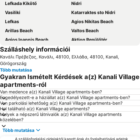
Lefkada Kikötő
Nidri
Vasiliki
Katarraktes sto Nidri
Lefkas
Agios Nikitas Beach
Arillas Beach
Valtos Beach
Agios Ioannis Beach
Aktion Repülőtér
Szálláshely információi
Port of Preveza
Nydri
Κανάλι Πρέβεζας, Κανάλι, 48100, Ελλάδα, 48100, Kanali,
Lygia
Archaeological Museum of Lefkada
Görögország
Beach of Agios Ioannis
Dimotiko Stadio Leukadas ''Platwnas Grigoris''
Több mutatása
Gyakran Ismételt Kérdések a(z) Kanali Village
Beach Ammoudia
Piso Krioneri Beach
apartments-ról
Parga Port
Perigiali
Van medence a(z) Kanali Village apartments-ben?
Daily cruises from Lefkada
Voutoumi
Engedélyezett-e a háziállat a(z) Kanali Village apartments-ben?
Van parkolási lehetőség a(z) Kanali Village apartments-ben?
Monolithi
Ancient Nikopolis
Hol található a(z) Kanali Village apartments?
Mytikas
Loutsa
Melyek a népszerű látnivalók a(z) Kanali Village apartments
közelében?
Pefkoulia
Kathisma
Több mutatása
A szállásfoglalási oldalaktól kapott árak és foglalhatósági adatok