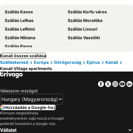
Szállás Kavos
Szállás Korfu város
Szállás Lefkas
Szállás Moraitika
Szállás Lefkimi
Szállás Lixouri
Szállás Nikiana
Szállás Vassiliki
Szállás Parga
Kanali összes szállása
Szálláskereső
Európa
Görögország
Epirus
Kanali
Kanali Village apartments
Facebook
Twitter
Insta
Yo
Válasszon országot
Hozzáadás a Google-hoz
Könnyen megtalálhatja
eredményeinket: adja hozzá a trivagót
preferált forrásként a Google-höz.
Vállalat