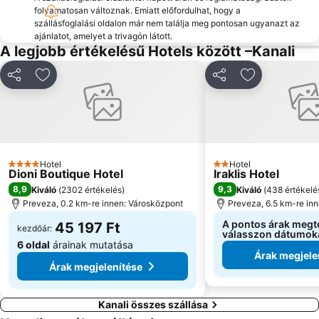
folyamatosan változnak. Emiatt előfordulhat, hogy a
szállásfoglalási oldalon már nem találja meg pontosan ugyanazt az
ajánlatot, amelyet a trivagón látott.
A legjobb értékelésű Hotels között –Kanali
Megosztás
Hozzáadás a kedvencekhez
Megosztás
Hozzáadás a
Hotel
Hotel
4 Kategória
2 Kategória
Dioni Boutique Hotel
Iraklis Hotel
8,9
9,3
Kiváló
(
2302 értékelés
)
Kiváló
(
438 értékelé
Preveza, 0.2 km-re innen: Városközpont
Preveza, 6.5 km-re in
A pontos árak megt
45 197 Ft
kezdőár:
válasszon dátumok
6 oldal
árainak mutatása
Árak megjele
Árak megjelenítése
Kanali összes szállása