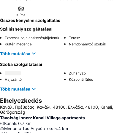
Klíma
Összes kényelmi szolgáltatás
Szálláshely szolgáltatásai
Expressz bejelentkezés/kijelentkezés
Terasz
Kültéri medence
Nemdohányzó szobák
Több mutatása
Szoba szolgáltatásai
Zuhanyzó
Hajszárító
Központi fűtés
Több mutatása
Elhelyezkedés
Κανάλι Πρέβεζας, Κανάλι, 48100, Ελλάδα, 48100, Kanali,
Görögország
Távolság innen: Kanali Village apartments
Kanali
:
0.7
km
Μνημείο Του Αυγούστου
:
5.4
km