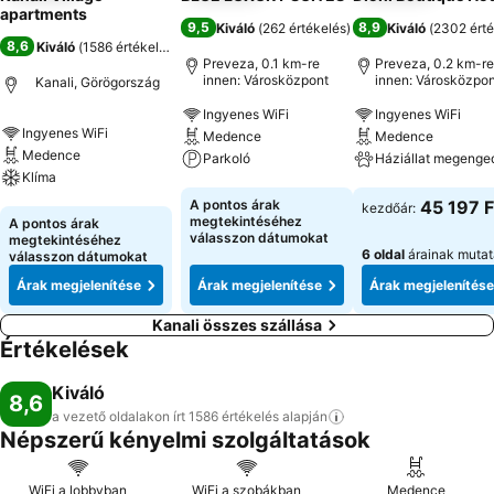
apartments
9,5
8,9
Kiváló
(
262 értékelés
)
Kiváló
(
2302 érté
8,6
Kiváló
(
1586 értékelés
)
Preveza, 0.1 km-re
Preveza, 0.2 km-re
innen: Városközpont
innen: Városközpon
Kanali, Görögország
Ingyenes WiFi
Ingyenes WiFi
Ingyenes WiFi
Medence
Medence
Medence
Parkoló
Háziállat megenge
Klíma
Árak megjelenítése
Árak megjeleníté
A pontos árak
45 197 F
kezdőár:
Árak megjelenítése
megtekintéséhez
A pontos árak
válasszon dátumokat
megtekintéséhez
6 oldal
árainak muta
válasszon dátumokat
Árak megjelenítése
Árak megjelenítése
Árak megjelenítése
Kanali összes szállása
Értékelések
Kiváló
8,6
a vezető oldalakon írt 1586 értékelés
alapján
Népszerű kényelmi szolgáltatások
WiFi a lobbyban
WiFi a szobákban
Medence