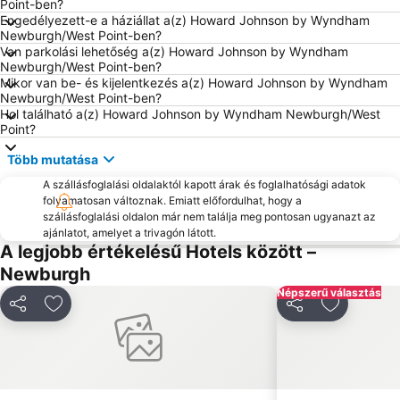
Point-ben?
Engedélyezett-e a háziállat a(z) Howard Johnson by Wyndham
Newburgh/West Point-ben?
Van parkolási lehetőség a(z) Howard Johnson by Wyndham
Newburgh/West Point-ben?
Mikor van be- és kijelentkezés a(z) Howard Johnson by Wyndham
Newburgh/West Point-ben?
Hol található a(z) Howard Johnson by Wyndham Newburgh/West
Point?
Több mutatása
A szállásfoglalási oldalaktól kapott árak és foglalhatósági adatok
folyamatosan változnak. Emiatt előfordulhat, hogy a
szállásfoglalási oldalon már nem találja meg pontosan ugyanazt az
ajánlatot, amelyet a trivagón látott.
A legjobb értékelésű Hotels között –
Newburgh
Népszerű választás
Megosztás
Hozzáadás a kedvencekhez
Megosztás
Hozzáadá