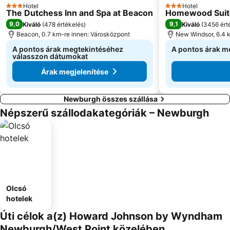
Hotel
Hotel
3 Kategória
3 Kategória
The Dutchess Inn and Spa at Beacon
Homewood Suite
9,0
9,1
Kiváló
(
478 értékelés
)
Kiváló
(
3456 ért
Beacon, 0.7 km-re innen: Városközpont
New Windsor, 6.4 
A pontos árak megtekintéséhez
A pontos árak m
válasszon dátumokat
Árak megjelenítése
Newburgh összes szállása
Népszerű szállodakategóriák – Newburgh
Olcsó
hotelek
Úti célok a(z) Howard Johnson by Wyndham
Newburgh/West Point közelében