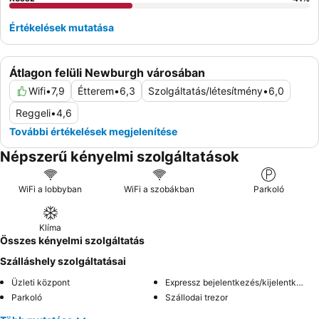
Értékelések mutatása
Átlagon felüli Newburgh városában
Wifi
•
7,9
Étterem
•
6,3
Szolgáltatás/létesítmény
•
6,0
Reggeli
•
4,6
További értékelések megjelenítése
Népszerű kényelmi szolgáltatások
WiFi a lobbyban
WiFi a szobákban
Parkoló
Klíma
Összes kényelmi szolgáltatás
Szálláshely szolgáltatásai
Üzleti központ
Expressz bejelentkezés/kijelentkezés
Parkoló
Szállodai trezor