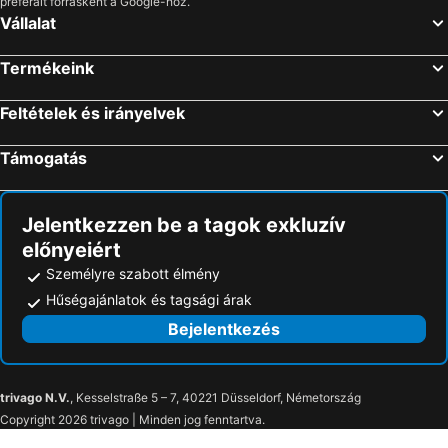
preferált forrásként a Google-höz.
Vállalat
Termékeink
Feltételek és irányelvek
Támogatás
Jelentkezzen be a tagok exkluzív
előnyeiért
Személyre szabott élmény
Hűségajánlatok és tagsági árak
Bejelentkezés
trivago N.V.
, Kesselstraße 5 – 7, 40221 Düsseldorf, Németország
Copyright 2026 trivago | Minden jog fenntartva.