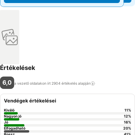
Értékelések
6,0
a vezető oldalakon írt 2904 értékelés
alapján
Vendégek értékelései
Kiváló
11
%
Nagyon jó
12
%
Jó
16
%
Elfogadható
20
%
Rossz
41
%