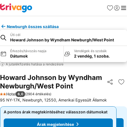
Kedvencek
Bejelen
Me
Newburgh összes szállása
Úti cél
Howard Johnson by Wyndham Newburgh/West Point
Érkezés/távozás napja
Vendégek és szobák
Dátumok
2 vendég, 1 szoba.
A jutalékfizetés hatása a rendezésre
Howard Johnson by Wyndham
Newburgh/West Point
Megosztá
Ho
Hotel
6,0
(
2904 értékelés
)
2 Kategória
95 NY-17K, Newburgh, 12550, Amerikai Egyesült Államok
A pontos árak megtekintéséhez válasszon dátumokat
A pontos árak megtekintéséhez válasszon dátumokat
Árak megjelenítése
Árak megjelenítése