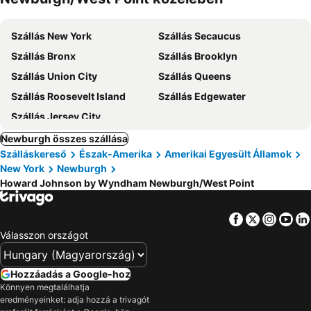
Szállás New York
Szállás Secaucus
Szállás Bronx
Szállás Brooklyn
Szállás Union City
Szállás Queens
Szállás Roosevelt Island
Szállás Edgewater
Szállás Jersey City
Newburgh összes szállása
Szálláskereső
Észak-Amerika
Amerikai Egyesült Államok
New York
Newburgh
Howard Johnson by Wyndham Newburgh/West Point
Facebook
Twitter
Insta
Yo
Válasszon országot
Hozzáadás a Google-hoz
Könnyen megtalálhatja
eredményeinket: adja hozzá a trivagót