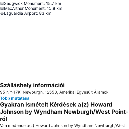
Sedgwick Monument
:
15.7
km
MacArthur Monument
:
15.8
km
Laguardia Airport
:
83
km
Szálláshely információi
Nagy méretű térkép
95 NY-17K, Newburgh, 12550, Amerikai Egyesült Államok
Több mutatása
Gyakran Ismételt Kérdések a(z) Howard
Johnson by Wyndham Newburgh/West Point-
ról
Van medence a(z) Howard Johnson by Wyndham Newburgh/West