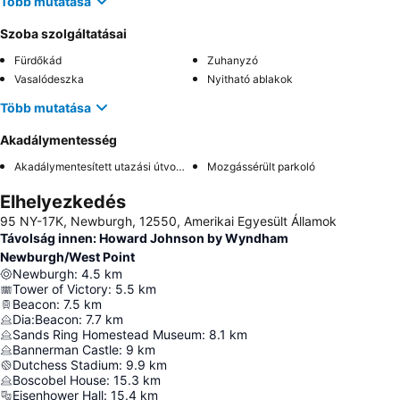
Több mutatása
Szoba szolgáltatásai
Fürdőkád
Zuhanyzó
Vasalódeszka
Nyitható ablakok
Több mutatása
Akadálymentesség
Akadálymentesített utazási útvonal
Mozgássérült parkoló
Elhelyezkedés
95 NY-17K, Newburgh, 12550, Amerikai Egyesült Államok
Távolság innen: Howard Johnson by Wyndham
Newburgh/West Point
Newburgh
:
4.5
km
Tower of Victory
:
5.5
km
Beacon
:
7.5
km
Dia:Beacon
:
7.7
km
Sands Ring Homestead Museum
:
8.1
km
Bannerman Castle
:
9
km
Dutchess Stadium
:
9.9
km
Boscobel House
:
15.3
km
Eisenhower Hall
:
15.4
km